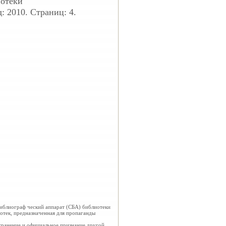
иотеки
: 2010. Страниц: 4.
иблиограф ческий аппарат (СБА) библиотеки
отек, предназначенная для пропаганды
транение и
официальное признание другой