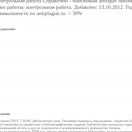
онтрольная работа
Справочно - поисковый аппарат библ
ип работы: контрольная работа. Добавлен: 13.10.2012. Год
никальность по antiplagiat.ru: < 30%
держание:
едение
гласно ГОСТ 7.26-80 «Библиотечное дело. Основные термины и определения» справочно-б
ть совокупность справочных и библиографических изданий, библиотечных каталогов и карт
оизведений печати и других документов и целенаправленного руководства чтением.
то же время в органах НТИ и во многих научно-технических
библиотеках получил распрос