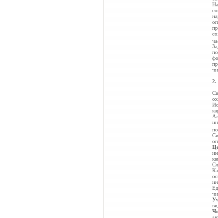
На
со
на
оп
пр
со
ча
За
по
фо
пр
чи
2.
Си
ох
Ис
ка
Ал
ин
по
Си
оп
Це
ин
ка
Сл
Ка
ос
ин
Ед
чи
Уч
ви
Чи
ав