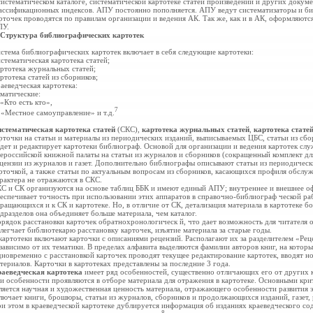
систематическом каталоге, систематической картотеке статей произведений и других докум
ассификационных индексов. АПУ постоянно пополняется. АПУ ведут систематизаторы и б
рточек проводятся по правилам организации и ведения АК. Так же, как и в АК, оформляются
ПУ.
 Структура библиографических картотек
стема библиографических картотек включает в себя следующие картотеки:
стематическая картотека статей;
ртотека журнальных статей;
ртотека статей из сборников;
аеведческая картотека:
матические:
 «Кто есть кто»,
7
 «Местное самоуправление» и т.д.
стематическая картотека статей
(СКС),
картотека журнальных статей
,
картотека стате
рточки на статьи и материалы из периодических изданий, выписываемых ЦБС, статьи из сб
дет и редактирует картотеки библиограф. Основой для организации и ведения картотек сл
ероссийской книжной палаты на статьи из журналов и сборников (сокращенный комплект для 
цензии из журналов и газет. Дополнительно библиографы описывают статьи из периодическ
рточкой, а также статьи по актуальным вопросам из сборников, касающихся профиля обслу
рактера не отражаются в СКС.
С и СК организуются на основе таблиц ББК и имеют единый АПУ; внутреннее и внешнее о
еспечивает точность при использовании этих аппаратов в справочно-библиограф ческой раб
ращающихся и к СК и картотеке. Но, в отличие от СК, детализация материала в картотеке бол
дразделов она объединяет больше материала, чем каталог.
рядок расстановки карточек обратнохронологическ й, что дает возможность для читателя 
легчает библиотекарю расстановку карточек, изъятие материала за старые годы.
картотеки включают карточки с описаниями рецензий. Располагают их за разделителем «Рец
зависимо от их тематики. В пределах алфавита выделяются фамилии авторов книг, на которы
новременно с расстановкой карточек проводят текущее редактирование картотек, вводят н
териалов. Карточки в картотеках представлены за последние 3 года.
аеведческая картотека
имеет ряд особенностей, существенно отличающих его от других 
и особенности проявляются в
отборе материала для отражения в картотеке. Основными кри
ляется научная и художественная ценность материала, отражающего особенности развития э
лючает книги, брошюры, статьи из журналов, сборников и продолжающихся изданий, газет, 
и этом в краеведческой картотеке дублируется информация об изданиях краеведческого с
8