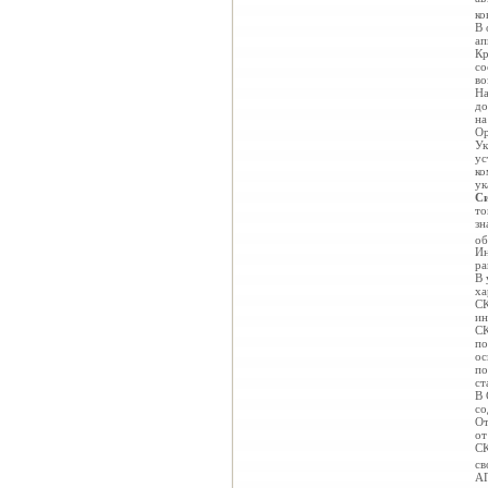
ко
В 
ап
Кр
со
во
На
до
на
Ор
Ук
ус
ко
ук
Си
то
зн
об
Ин
ра
В 
ха
СК
ин
СК
по
ос
по
ст
В 
со
От
от
СК
св
АП