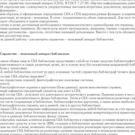
рмин: справочно-поисковый аппарат (СПА). В ГОСТ 7.27-80 «Научно-информационна деят
А определен как «совокупность упорядоченных массивов вторичных документов, предназн
формации».
ким образом, в официальных определениях СБА и СПА выделены разные функции: в первом 
ценочная), во втором - поисковая. В этом - ограниченность обоих определений. Для того 
едует объединить в одном определении.
этому в целях достижения необходимого терминологического единообразия эти термины, в
чным единым термином. На такую роль может претендовать, например, термин «справочны
авные достоинства - простота, отсутствие излишней детализации. Вместе с тем суть обозн
нем достаточно ясно.
ль данной работы – рассмотреть справочно – поисковый аппарат
библиотеки.
 Справочно – поисковый аппарат библиотеки
самом общем смысле СБА библиотеки представляет собой не только средство библиографич
уществляемого в самых различных целях, но и основу всех без исключения направлений би
боты с читателями.
А любой библиотеки состоит из двух основных частей: справочно-библиограф ческого фонд
1
составе СБА обычно выделяют
:
нд справочных изданий; фактографические поисковые системы;
талоги;
блиографические издания и картотеки (базы данных); архив выполненных справок;
иный алфавитно-предметный указатель или ключ к СБА.
кой состав СБА - результат его длительного исторического развития. Первоначально в него
держание документального фонда библиотеки. Затем в СБА стали включаться различные сп
том числе создаваемые в библиотеке, библиографические картотеки, а также копии наиболе
блиографических справок, как в данной, так и в других библиотеках.
нкции СБА по расширению информационного потенциала любой библиотеки за счет предос
рубежных документах безотносительно к их местонахождению
конкретизируется первооче
ступ к единому библиотечному фонду страны.
езвычайно важным аспектом развития СБА библиотек в современных условиях является все
хнических средств, в том числе ЭВМ, создание в библиотеках крупных автоматизированны
лько на этой основе, возможно обеспечить практическую реализацию прогрессивных инте
ординацию СБА библиотек на различных уровнях (ведомственном и
межведомственном, рег
здание единого справочно-библиограф ческого аппарата всех библиотек страны.