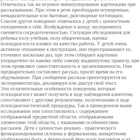
Отмечалось так же игровое манипулирование картинками при
рассказывании. При этом в речи преобладали неуверенные,
невыразительные или бытовые, разговорные интонации.
Совсем другое поведение отмечалось у детей с ценностным
отношением к себе. Возбуждение к концу эксперимента
сменяется сосредоточенностью. Ситуация обследования для
ребенка полу-учебная, полу-общенческая, оценки
психодиагноста влияют на качество работы. У детей очень
активное отношение к инструкции, они переспрашивают ее,
уточняют нисколько раз, при этом собирают картинки
упорядочено по какому-либо самому выдвинутому правилу, при
этом проявляют самостоятельность и организованность. Они
предварительно составляют рассказ, просят время на его
обдумывание. При сообщении рассказа ориентируются на
экспериментатора, декламируя или диктуя свой текст.
Эти отличительные особенности поведения, которые
психодиагност может получить в ходе наблюдения клиентом,
сопоставляют с другими результатами, полученными в ходе
психодиагностической процедуры, Так в приведенном выше
исследовании они сопоставлялись с содержанием
отображаемой предметной области, отображаемыми
элементами этой области, с языковыми особенностями
рассказов. Дети с ценностью реально - практического
функционирования склонны к формальному, конкретному
отображению быта, к формальной фиксации предметов и их