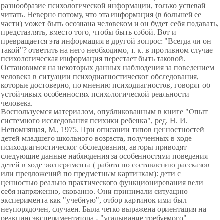
разнообразие психологической информации, только успевай
читать. Неверно потому, что эта информация (в большей ее
части) может быть осознана человеком и он будет себя подавать,
представлять, вместо того, чтобы быть собой. Вот и
превращается эта информация в другой вопрос: "Всегда ли он
такой"? ответить на него необходимо, т. к. в противном случае
психологическая информация перестает быть таковой.
Остановимся на некоторых данных наблюдения за поведением
человека в ситуации психодиагностическог обследования,
которые достоверно, по мнению психодиагностов, говорят об
устойчивых особенностях психологической реальности
человека.
Воспользуемся материалом, опубликованным в книге "Опыт
системного исследования психики ребенка", ред. Н. И.
Непомнящая, М., 1975. При описании типов ценностностей
детей младшего школьного возраста, полученных в ходе
психодиагностическог обследования, авторы приводят
следующие данные наблюдения за особенностями поведения
детей в ходе эксперимента ( работа по составлению рассказов
или предложений по предметным картинкам): дети с
ценностью реально практического функционирования вели
себя напряженно, скованно. Они принимали ситуацию
эксперимента как "учебную", отбор картинок ими был
неупорядочен, случаен. Была четко выражена ориентация на
реакцию экспериментатора - "угадывание требуемого".