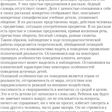
функции. У них простые предложения в рассказе, бедный
словарь отсутствует сюжет. Дети с ценностью отношения к себе
в своих рассказах конкретно отображают быт, описывают
конкретные специфические учебные детали, упоминают
общение. В их рассказах представлены люди, действия человека
с предметами, ситуации употребления предметов. В их рассказе
есть простые и сложные предложения, прямая косвенная речь,
причастные обороты, богатый словарь, разные сюжеты.
Таким образом, наблюдение в ходе психодиагностической
работы определяется теоретической, обобщенной позицией
психолога, его возможностями видеть в поведении проявление
психической реальности. Остановимся еще на некоторых
примерах особенностях поведения клиента, которые
психодиагност может выделить в наблюдении. Остановимся на
клинической характеристике некоторых особенностей
поведения аутичных детей.
Основной особенностью их поведения является отрыв от
реальности, отгороженность от мира, отсутствие или
парадоксальность peaкций на внешние воздействия,
пассивность и сверхранимость в контактах со средой в целом.
Это и есть аутизм (от латинского слова сам). Ребенок как будто
не замечает никого вокруг, он не откликается на вопросы,
ничего не спрашивает, ни о чем не просит, избегает смотреть в
глаза другого человека, часто даже матери. Он не стремится к
контакту со сверстниками, играет не вместе с ними, а рядом.