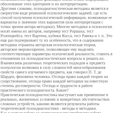
обоснование этих критериев и их интерпретацию.
Другими словами, психодиагностическая методика является в
свернутом виде решенной психологическою задачей, где есть
способ получения психологической информации, возможные ее
варианты и значение этих вариантов (или интерпретация с
точки зрения автора методики). Многие методики в психологии
носят имена их авторов, например тест Роршаха, тест
Розенцвейга, тест Вартена, кубики Косса, тест Равека и т. п. Это
еще раз подчеркивает ту их особенность, что в содержании
методики отражена авторская психологическая теория,
авторское мировоззрение, позволяющее ему выделять
соответствующие параметры психической реальности, ставить в
отношении их психодиагностические вопросы и решать их.
Взаимосвязь различных теоретических подходов к предмету
психологии возможна в силу сложностей многообразования
свойств самого изучаемого предмета, как говорил П. Т. де
Шарден, феномена человека. Отсюда право каждой теории на
существование, отсюда право каждой методики на известную
степень достоверности. Отсюда и трудности в работе
практического психодиагноста. Какие?
Практическая психодиагностика выступает как применение в
реальных, жизненных условиях и конкретных обстоятельствах
сложных устройств, какими являются результаты работы
теоретической психодиагностики - методы и методики.
Как и всякая работа со сверхсложными приборами работа