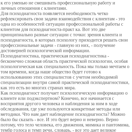
к его уменью не смешивать профессиональную работу и
личных отношения с клиентами.
Для психодиагноста появляется необходимость четко
рефлексировать свои задачи взаимодействия с клиентам - это
одна из особенностей ситуации профессиональной работы с
клиентом для психодиагноста-практ ка. Вот это две
принципиально разные ситуации с точки: зрения клиента и
психодиагноста, в которых психологу приходится решать свои
профессиональные задачи - главную из них, - получение
достоверней психологической информации.
Психодиагностика, практическая психодиагностика -
бесконечно сложная область практической психологии, особая
психологическая как специальность. Пока мы только мечтаем о
том времени, когда наше общество будет готово к
использованию этих специалистов с учетом необходимой
специализации внутри самой практической психодиагностики,
как это есть во многих странах мира.
Как психодиагност получает психологическую информацию о
клиенте или подэкспертном? Конечно, все начинается с
восприятия другого человека и наблюдения за ним в ходе
обследования, где уже пользуются конкретные методы или
методики. Что нам дает наблюдение психодиагноста? Можно
было бы сказать - все. И это будет верно и неверно. Верно
потому, что тело человека, его движения, мимика и пантомима,
тембр голоса и темп речи, словарь, - все это дает великое