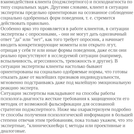
взаимодействия клиента (подэкспертного) и психодиагноста по
типу социальных задач. Другими словами, клиент в ситуации
экспертизы предельно ориентирован на осознанное соблюдение
социально одобренных форм поведения, т. е. стремится
действовать правильно.
Особенно ярко это проявляется в работе клиентов, в ситуации
экспертизы с опросниками, - они не могут дать однозначный
ответ "да" или "нет", как того требует опросник, а начинает
вводить конкретизирующие моменты или открыто лгут,
отрицая у себя те или иные формы поведения, даже если они
реально присутствуют в исследуемой ситуации (например,
вспыльчивость, агрессивность, тревожность и другие). В
ситуации экспертизы клиенты настолько бывают
ориентированы на социально одобряемые нормы, что готовы
отказать даже от малейших признаков индивидуальности,
мгновенно подстраиваясь даже под малейшую эмоциональную
реакцию эксперта.
Ситуации экспертизы накладывают на способы работы
психолога-диагноста жесткие требования к защищенности его
методик от возможной фальсификации для осознанной
стратегии подэкспертного. Ниже мы охарактеризуем подробно
те способы получения психологической информации в большей
степени отвечая этим требованиям, пока только укажем, что это
экспертные, "клинические&qu t; методы или проективные и
диалоговые.