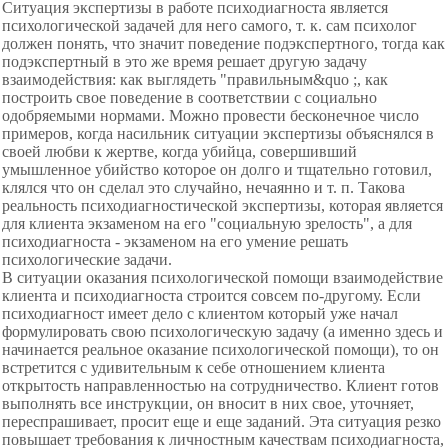
Ситуация экспертизы в работе психодиагноста является
психологической задачей для него самого, т. к. сам психолог
должен понять, что значит поведение подэкспертного, тогда как
подэкспертный в это же время решает другую задачу
взаимодействия: как выглядеть "правильным&quo ;, как
построить свое поведение в соответствии с социально
одобряемыми нормами. Можно провести бесконечное число
примеров, когда насильник ситуации экспертизы объяснялся в
своей любви к жертве, когда убийца, совершивший
умышленное убийство которое он долго и тщательно готовил,
клялся что он сделал это случайно, нечаянно и т. п. Такова
реальность психодиагностической экспертизы, которая является
для клиента экзаменом на его "социальную зрелость", а для
психодиагноста - экзаменом на его умение решать
психологические задачи.
В ситуации оказания психологической помощи взаимодействие
клиента и психодиагноста строится совсем по-другому. Если
психодиагност имеет дело с клиентом который уже начал
формулировать свою психологическую задачу (а именно здесь и
начинается реальное оказание психологической помощи), то он
встретится с удивительным к себе отношением клиента
открытость направленностью на сотрудничество. Клиент готов
выполнять все инструкции, он вносит в них свое, уточняет,
переспрашивает, просит еще и еще заданий. Эта ситуация резко
повышает требования к личностным качествам психодиагноста,