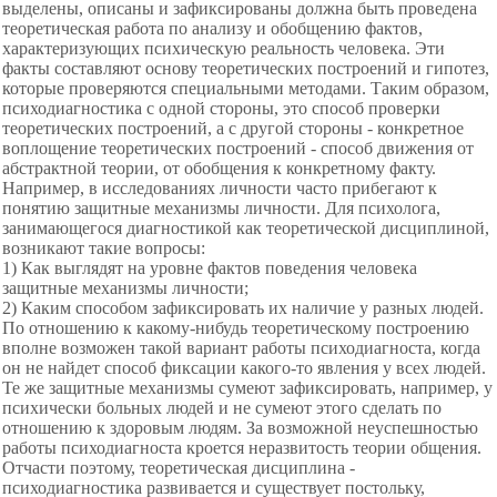
выделены, описаны и зафиксированы должна быть проведена
теоретическая работа по анализу и обобщению фактов,
характеризующих психическую реальность человека. Эти
факты составляют основу теоретических построений и гипотез,
которые проверяются специальными методами. Таким образом,
психодиагностика с одной стороны, это способ проверки
теоретических построений, а с другой стороны - конкретное
воплощение теоретических построений - способ движения от
абстрактной теории, от обобщения к конкретному факту.
Например, в исследованиях личности часто прибегают к
понятию защитные механизмы личности. Для психолога,
занимающегося диагностикой как теоретической дисциплиной,
возникают такие вопросы:
1) Как выглядят на уровне фактов поведения человека
защитные механизмы личности;
2) Каким способом зафиксировать их наличие у разных людей.
По отношению к какому-нибудь теоретическому построению
вполне возможен такой вариант работы психодиагноста, когда
он не найдет способ фиксации какого-то явления у всех людей.
Те же защитные механизмы сумеют зафиксировать, например, у
психически больных людей и не сумеют этого сделать по
отношению к здоровым людям. За возможной неуспешностью
работы психодиагноста кроется неразвитость теории общения.
Отчасти поэтому, теоретическая дисциплина -
психодиагностика развивается и существует постольку,