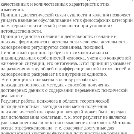
качественных и количественных характеристик этих
изменений.
Принцип диалектической связи сущности и явления позволяет
увидеть взаимное обусловливание этих философских категорий
на материале психической реальности при условии их
нетождественности.
Принцип единства сознания и деятельности: сознание и
психика формируются в деятельности человека, деятельность
одновременно регулируется сознанием, психикой.
Личностный принцип требует от психолога анализа
индивидуальных особенностей человека, учета его конкретной
жизненной ситуации, его онтогенеза. Этот принцип указывает
на различия между общей и дифференциальной психологией и
одновременно раскрывает их внутреннее единство.
Эти принципы положены в основу разработки
психодиагностически методик - способов получения
достоверных данных о содержании переменных психической
реальности.
Результат работы психолога в области теоретической
психодиагностики - методика или метод получения
психологической информации, который может быть передан
для использования коллегами, т. к. этот результат не является
уже компонентом личностного мышления психолога. Методика
всегда отрефлексирована, т. е. содержит доступные для
пользователей критерии фиксации психической информации,