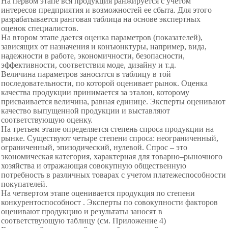
На первом этапе вся продукция ранжируется с учетом
интересов предприятия и возможностей ее сбыта. Для этого
разрабатывается ранговая таблица на основе экспертных
оценок специалистов.
На втором этапе дается оценка параметров (показателей),
зависящих от назначения и конъюнктуры, например, вида,
надежности в работе, экономичности, безопасности,
эффективности, соответствия моде, дизайну и т.д.
Величина параметров заносится в таблицу в той
последовательности, по которой оценивает рынок. Оценка
качества продукции принимается за эталон, которому
присваивается величина, равная единице. Эксперты оценивают
качество выпущенной продукции и выставляют
соответствующую оценку.
На третьем этапе определяется степень спроса продукции на
рынке. Существуют четыре степени спроса: неограниченный,
ограниченный, эпизодический, нулевой. Спрос – это
экономическая категория, характерная для товарно–рыночного
хозяйства и отражающая совокупную общественную
потребность в различных товарах с учетом платежеспособности
покупателей.
На четвертом этапе оценивается продукция по степени
конкурентоспособност . Эксперты по совокупности факторов
оценивают продукцию и результаты заносят в
соответствующую таблицу (см. Приложение 4)