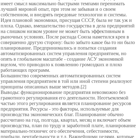
имеет смысл максимально быстрыми темпами перенимать
лучший мировой опыт, при этом не забывая и о своем
собственном, и внедрять передовые технологии и системы.
Идея плановой экономики, присущая СССР, была не так уж и
плоха. Однако, вмешательство государства в дела предприятий
на слишком низком уровне не может быть эффективным в
рыночных условиях. После распада Союза наметился крен в
совершенно другую сторону: было забыто какое бы-то ни было
планирование. Предпринимались и попытки создания
автоматизированных систем управления предприятием, но
опять в глобальном масштабе - создание АСУ экономикой
вцелом, что приводило к появлению громоздких и плохо
работающих программ.
Большинство современных автоматизированных систем
управления предприятием в той или иной степени реализуют
принципы описанных выше методов.[2]
Выводы: функционирование предприятия невозможно без
грамотного регулирования его деятельности. Неотъемлемой
частью этого регулирования является планирование ресурсов
предприятия. Ресурсы - это факторы, используемые для
производства экономических благ. Планирование обычно
рассчитано на год, полгода, квартал, месяц и включает объем
производства, план по труду и заработной плате, планирование
материально-техничес ого обеспечения, себестоимости,
прибыли, рентабельности и т.д. Важнейшими целями, которые