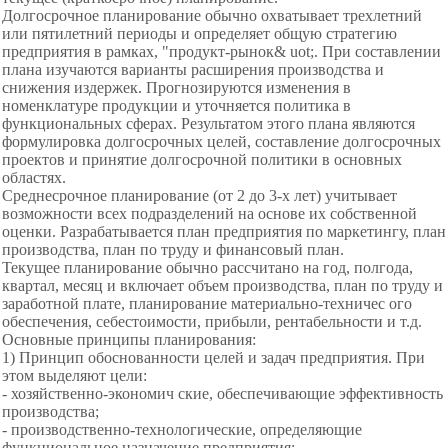
Долгосрочное планирование обычно охватывает трехлетний
или пятилетний периоды и определяет общую стратегию
предприятия в рамках, "продукт-рынок& uot;. При составлении
плана изучаются варианты расширения производства и
снижения издержек. Прогнозируются изменения в
номенклатуре продукции и уточняется политика в
функциональных сферах. Результатом этого плана являются
формулировка долгосрочных целей, составление долгосрочных
проектов и принятие долгосрочной политики в основных
областях.
Среднесрочное планирование (от 2 до 3-х лет) учитывает
возможности всех подразделений на основе их собственной
оценки. Разрабатывается план предприятия по маркетингу, план
производства, план по труду и финансовый план.
Текущее планирование обычно рассчитано на год, полгода,
квартал, месяц и включает объем производства, план по труду и
заработной плате, планирование материально-техничес ого
обеспечения, себестоимости, прибыли, рентабельности и т.д.
Основные принципы планирования:
1) Принцип обоснованности целей и задач предприятия. При
этом выделяют цели:
- хозяйственно-экономич ские, обеспечивающие эффективность
производства;
- производственно-
технологические, определяющие
функциональное назначение предприятия;