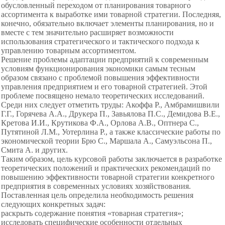
обусловленный переходом от планирования товарного
ассортимента к выработке ими товарной стратегии. Последняя,
конечно, обязательно включает элементы планирования, но и
вместе с тем значительно расширяет возможности
использования стратегического и тактического подхода к
управлению товарным ассортиментом.
Решение проблемы адаптации предприятий к современным
условиям функционирования экономики самым тесным
образом связано с проблемой повышения эффективности
управления предприятием и его товарной стратегией. Этой
проблеме посвящено немало теоретических исследований.
Среди них следует отметить труды: Акоффа Р., Амбрамишвили
Г.Г., Горячева А.А., Друкера П., Завьялова П.С., Демидова В.Е.,
Кретова И.И., Крутикова Ф.А., Орлова А.В., Оптнера С.,
Путятиной Л.М., Уотерлина Р., а также классические работы по
экономической теории Брю С., Маршала А., Самуэльсона П.,
Смита А. и других.
Таким образом, цель курсовой работы заключается в разработке
теоретических положений и практических рекомендаций по
повышению эффективности товарной стратегии конкретного
предприятия в современных условиях хозяйствования.
Поставленная цель определила необходимость решения
следующих конкретных задач:
раскрыть содержание понятия «товарная стратегия»;
исследовать специфические особенности отдельных