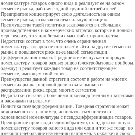
номенклатуре товаров одного вида и реализует ее на одном
сегменте рынка, работая с одной группой потребителей.
Предприятие концентрирует свою деятельность на одном
сегменте рынка, создавая на нем сильную позицию.
Преимущества такой политики заключаются в небольших
производственных и коммерческих затратах, которые в полной
мере реализуются при больших масштабах производства.
Недостатки состоят в том, что очень ограниченная
номенклатура товаров не позволяет выйти на другие сегменты
рынка и повышается риск из-за малой сегментации.
Дифференциация товара. Предприятие выпускает широкую
номенклатуру товаров разных видов (электробытовые приборы,
одежду) и реализует каждый товар на соответствующем
сегменте, имеющем свой спрос.
Преимущества данной стратегии состоят в работе на многих
сегментах рынка, широкой доли охвата рынков и
распределении риска среди многих сегментов.
Недостатки связаны с большими производственными затратами
и расходами на рекламу.
Политика псевдодифференциации. Товарная стратегия может
видоизменяться, например, использоваться политика
одновидовой номенклатуры с псевдодифференциацие товаров.
Предприятие производит единообразную, стандартизованную
номенклатуру товаров одного вида или один и тот же товар, но
имеющий небольшие изменения (например, в окраске) и свою