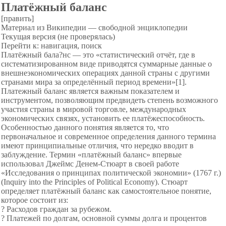
Платёжный баланс
[править]
Материал из Википедии — свободной энциклопедии
Текущая версия (не проверялась)
Перейти к: навигация, поиск
Платёжный бала?нс — это «статистический отчёт, где в
систематизированном виде приводятся суммарные данные о
внешнеэкономических операциях данной страны с другими
странами мира за определённый период времени»[1].
Платежный баланс является важным показателем и
инструментом, позволяющим предвидеть степень возможного
участия страны в мировой торговле, международных
экономических связях, установить ее платёжеспособность.
Особенностью данного понятия является то, что
первоначальное и современное определения данного термина
имеют принципиальные отличия, что нередко вводит в
заблуждение. Термин «платёжный баланс» впервые
использовал Джеймс Денем-Стюарт в своей работе
«Исследования о принципах политической экономии» (1767 г.)
(Inquiry into the Principles of Political Economy). Стюарт
определяет платёжный баланс как самостоятельное понятие,
которое состоит из:
? Расходов граждан за рубежом.
? Платежей по долгам, основной суммы долга и процентов