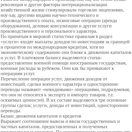
революция и другие факторы интернационализации
хозяйственной жизни стимулировали торговлю лицензиями,
ноу-хау, другими видами научно-технического и
производственного опыта, лизинговые операции (аренда
оборудования), деловые консультации и другие услуги
производственного и персонального характера.
По принятым в мировой статистике правилам в раздел
«услуги» входят выплаты доходов по инвестициям за границей
и процентов по международным кредитам, хотя по
экономическому содержанию они ближе к движению капиталов
и услуг. В платежном балансе выделяются статьи:
предоставление военной помощи иностранным государствам,
военные расходы за рубежом. Они как бы примыкают к
операциям услуг.
Перечисление операции услуг, движения доходов от
инвестиций, сделки военного характера и односторонние
переводы называют «невидимыми» операциями, подразумевая,
что они не относятся к экспорту и импорту товаров, т.е.
осязаемых ценностей. В их составе выделяются три основные
группы сделок; услуги, доходы от инвестиций, односторонние
переводы.
Баланс движения капиталов и кредитов
Выражает соотношение вывоза и ввоза государственных и
частных капиталов, предоставленных и полученных
международных кредитов. По экономическому содержанию эти