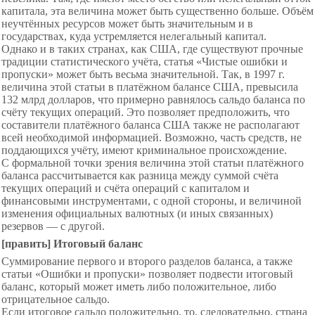
капитала, эта величина может быть существенно больше. Объём
неучтённых ресурсов может быть значительным и в
государствах, куда устремляется нелегальный капитал.
Однако и в таких странах, как США, где существуют прочные
традиции статистического учёта, статья «Чистые ошибки и
пропуски» может быть весьма значительной. Так, в 1997 г.
величина этой статьи в платёжном балансе США, превысила
132 млрд долларов, что примерно равнялось сальдо баланса по
счёту текущих операций. Это позволяет предположить, что
составители платёжного баланса США также не располагают
всей необходимой информацией. Возможно, часть средств, не
поддающихся учёту, имеют криминальное происхождение.
С формальной точки зрения величина этой статьи платёжного
баланса рассчитывается как разница между суммой счёта
текущих операций и счёта операций с капиталом и
финансовыми инструментами, с одной стороны, и величиной
изменения официальных валютных (и иных связанных)
резервов — с другой.
[править] Итоговый баланс
Суммирование первого и второго разделов баланса, а также
статьи «Ошибки и пропуски» позволяет подвести итоговый
баланс, который может иметь либо положительное, либо
отрицательное сальдо.
Если итоговое сальдо положительно, то, следовательно, страна