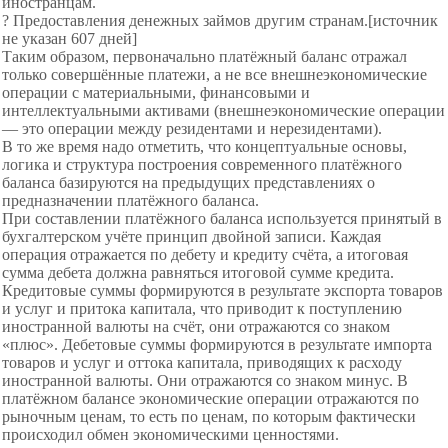
иностранцам.
? Предоставления денежных займов другим странам.[источник
не указан 60
7 дней]
Таким образом, первоначально платёжный баланс отражал
только совершённые платежи, а не все внешнеэкономические
операции с материальными, финансовыми и
интеллектуальными активами (внешнеэкономические операции
— это операции между резидентами и нерезидентами).
В то же время надо отметить, что концептуальные основы,
логика и структура построения современного платёжного
баланса базируются на предыдущих представлениях о
предназначении платёжного баланса.
При составлении платёжного баланса используется принятый в
бухгалтерском учёте принцип двойной записи. Каждая
операция отражается по дебету и кредиту счёта, а итоговая
сумма дебета должна равняться итоговой сумме кредита.
Кредитовые суммы формируются в результате экспорта товаров
и услуг и притока капитала, что приводит к поступлению
иностранной валюты на счёт, они отражаются со знаком
«плюс». Дебетовые суммы формируются в результате импорта
товаров и услуг и оттока капитала, приводящих к расходу
иностранной валюты. Они отражаются со знаком минус. В
платёжном балансе экономические операции отражаются по
рыночным ценам, то есть по ценам, по которым фактически
происходил обмен экономическими ценностями.