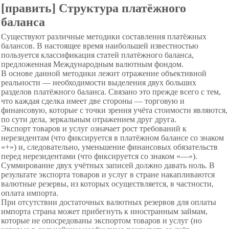
[править] Структура платёжного
баланса
Существуют различные методики составления платёжных
балансов. В настоящее время наибольшей известностью
пользуется классификация статей платёжного баланса,
предложенная Международным валютным фондом.
В основе данной методики лежит отражение объективной
реальности — необходимости выделения двух больших
разделов платёжного баланса. Связано это прежде всего с тем,
что каждая сделка имеет две стороны — торговую и
финансовую, которые с точки зрения учёта стоимости являются,
по сути дела, зеркальным отражением друг друга.
Экспорт товаров и услуг означает рост требований к
нерезидентам (что фиксируется в платёжном балансе со знаком
«+») и, следовательно, уменьшение финансовых обязательств
перед нерезидентами (что фиксируется со знаком «—»).
Суммирование двух учётных записей должно давать ноль. В
результате экспорта товаров и услуг в стране накапливаются
валютные резервы, из которых осуществляется, в частности,
оплата импорта.
При отсутствии достаточных валютных резервов для оплаты
импорта страна может прибегнуть к иностранным займам,
которые не опосредованы экспортом товаров и услуг (но