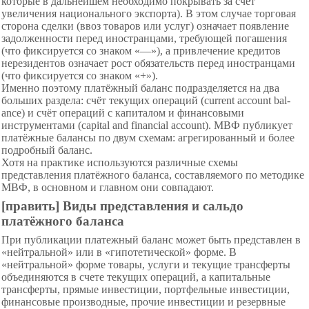
которые в дальнейшем необходимо покрывать за счёт
увеличения национального экспорта). В этом случае торговая
сторона сделки (ввоз товаров или услуг) означает появление
задолженности перед иностранцами, требующей погашения
(что фиксируется со знаком «—»), а привлечение кредитов
нерезидентов означает рост обязательств перед иностранцами
(что фиксируется со знаком «+»).
Именно поэтому платёжный баланс подразделяется на два
больших раздела: счёт текущих операций (current account bal­
ance) и счёт операций с капиталом и финансовыми
инструментами (capital and financial account). МВФ публикует
платёжные балансы по двум схемам: агрегированный и более
подробный баланс.
Хотя на практике используются различные схемы
представления платёжного баланса, составляемого по методике
МВФ, в основном и главном они совпадают.
[править] Виды представления и сальдо
платёжного баланса
При публикации платежный баланс может быть представлен в
«нейтральной» или в «гипотетической» форме. В
«нейтральной» форме товары, услуги и текущие трансферты
объединяются в счете текущих операций, а капитальные
трансферты, прямые инвестиции, портфельные инвестиции,
финансовые производные, прочие инвестиции и резервные