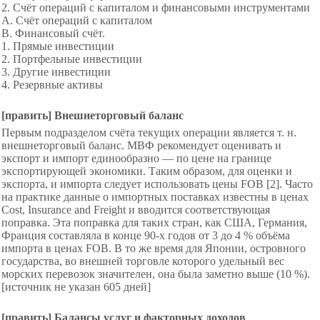
2. Счёт операций с капиталом и финансовыми инструментами
A. Счёт операций с капиталом
B. Финансовый счёт.
1. Прямые инвестиции
2. Портфельные инвестиции
3. Другие инвестиции
4. Резервные активы
[править] Внешнеторговый баланс
Первым подразделом счёта текущих операции является т. н.
внешнеторговый баланс. МВФ рекомендует оценивать и
экспорт и импорт единообразно — по цене на границе
экспортирующей экономики. Таким образом, для оценки и
экспорта, и импорта следует использовать цены FOB [2]. Часто
на практике данные о импортных поставках известны в ценах
Cost, Insurance and Freight и вводится соответствующая
поправка. Эта поправка для таких стран, как США, Германия,
Франция составляла в конце 90-х годов от 3 до 4 % объёма
импорта в ценах FOB. В то же время для Японии, островного
государства, во внешней торговле которого удельный вес
морских перевозок значителен, она была заметно выше (10 %).
[источник не указан 605
дней]
[править] Балансы услуг и факторных доходов