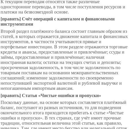
К текущим переводам относятся также различные
односторонние переводы, в том числе поступления ресурсов и
платежи на безвозмездной основе.
[править] Счёт операций с капиталом и финансовыми
инструментами
Второй раздел платёжного баланса состоит главным образом из
статей, в которых отражается движение капитала и финансовых
инструментов, в частности учитываются прямые и
портфельные инвестиции. В этом разделе отражаются торговые
кредиты и авансы, предоставленные и привлечённые; ссуды и
займы, предоставленные и привлечённые; наличная
иностранная валюта; остатки на текущих счетах и депозиты;
просроченная задолженность, в том числе задолженность по
товарным поставкам на основании межправительственных
соглашений; изменение задолженности по своевременно
непоступившей экспортной валютной и рублевой выручке и
непогашенным импортным авансам.
[править] Статья «Чистые ошибки и пропуски»
Поскольку данные, на основе которых составляется платёжный
баланс, поступают из разных источников, то для подведения
окончательного итога приходится прибегать к статье «Чистые
ошибки и пропуски». В тех странах, где учёт имеет прочные
традиции, относительная величина этой статьи, как правило,
невелика. Там, где имеют место бегство или нелегальный отток