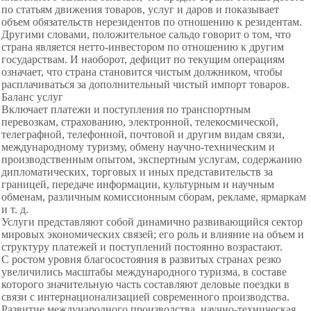
по статьям движения товаров, услуг и даров и показывает
объем обязательств нерезидентов по отношению к резидентам.
Другими словами, положительное сальдо говорит о том, что
страна является нетто-инвестором по отношению к другим
государствам. И наоборот, дефицит по текущим операциям
означает, что страна становится чистым должником, чтобы
расплачиваться за дополнительный чистый импорт товаров.
Баланс услуг
Включает платежи и поступления по транспортным
перевозкам, страхованию, электронной, телекосмической,
телеграфной, телефонной, почтовой и другим видам связи,
международному туризму, обмену научно-техническим и
производственным опытом, экспертным услугам, содержанию
дипломатических, торговых и иных представительств за
границей, передаче информации, культурным и научным
обменам, различным комиссионным сборам, рекламе, ярмаркам
и т. д.
Услуги представляют собой динамично развивающийся сектор
мировых экономических связей; его роль и влияние на объем и
структуру платежей и поступлений постоянно возрастают.
С ростом уровня благосостояния в развитых странах резко
увеличились масштабы международного туризма, в составе
которого значительную часть составляют деловые поездки в
связи с интернационализацией современного производства.
Развитие международного производства, научно-техническая