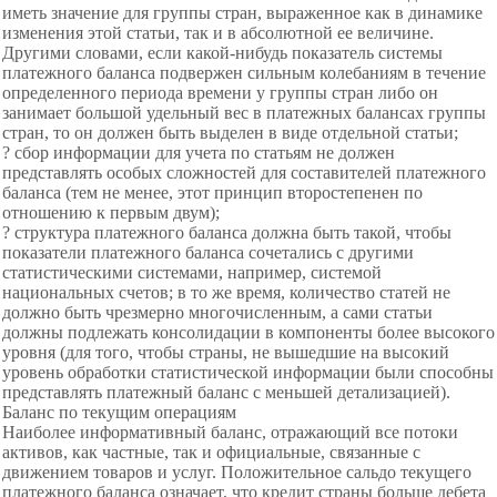
иметь значение для группы стран, выраженное как в динамике
изменения этой статьи, так и в абсолютной ее величине.
Другими словами, если какой-нибудь показатель системы
платежного баланса подвержен сильным колебаниям в течение
определенного периода времени у группы стран либо он
занимает большой удельный вес в платежных балансах группы
стран, то он должен быть выделен в виде отдельной статьи;
? сбор информации для учета по статьям не должен
представлять особых сложностей для составителей платежного
баланса (тем не менее, этот принцип второстепенен по
отношению к первым двум);
? структура платежного баланса должна быть такой, чтобы
показатели платежного баланса сочетались с другими
статистическими системами, например, системой
национальных счетов; в то же время, количество статей не
должно быть чрезмерно многочисленным, а сами статьи
должны подлежать консолидации в компоненты более высокого
уровня (для того, чтобы страны, не вышедшие на высокий
уровень обработки статистической информации были способны
представлять платежный баланс с меньшей детализацией).
Баланс по текущим операциям
Наиболее информативный баланс, отражающий все потоки
активов, как частные, так и официальные, связанные с
движением товаров и услуг. Положительное сальдо текущего
платежного баланса означает, что кредит страны больше дебета