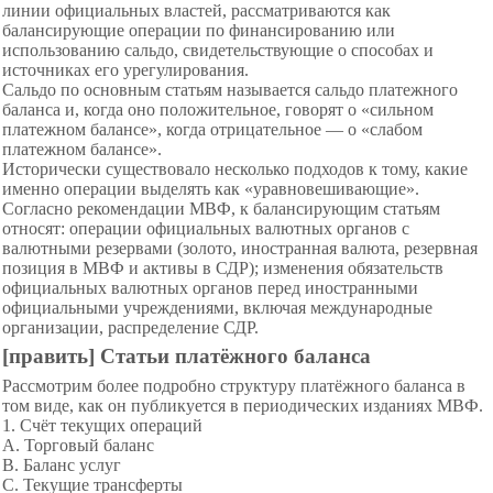
линии официальных властей, рассматриваются как
балансирующие операции по финансированию или
использованию сальдо, свидетельствующие о способах и
источниках его урегулирования.
Сальдо по основным статьям называется сальдо платежного
баланса и, когда оно положительное, говорят о «сильном
платежном балансе», когда отрицательное — о «слабом
платежном балансе».
Исторически существовало несколько подходов к тому, какие
именно операции выделять как «уравновешивающие».
Согласно рекомендации МВФ, к балансирующим статьям
относят: операции официальных валютных органов с
валютными резервами (золото, иностранная валюта, резервная
позиция в МВФ и активы в СДР); изменения обязательств
официальных валютных органов перед иностранными
официальными учреждениями, включая международные
организации, распределение СДР.
[править] Статьи платёжного баланса
Рассмотрим более подробно структуру платёжного баланса в
том виде, как он публикуется в периодических изданиях МВФ.
1. Счёт текущих операций
A. Торговый баланс
B. Баланс услуг
C. Текущие трансферты