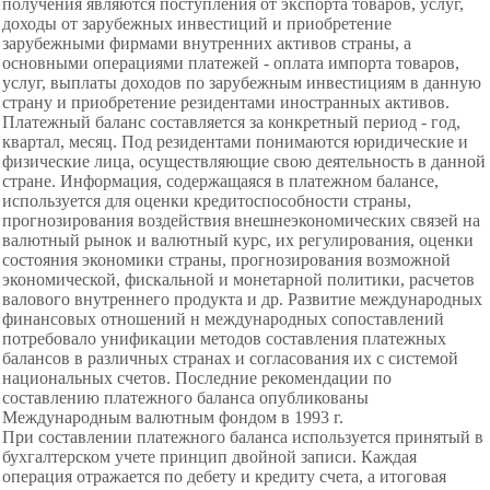
получения являются поступления от экспорта товаров, услуг,
доходы от зарубежных инвестиций и приобретение
зарубежными фирмами внутренних активов страны, а
основными операциями платежей - оплата импорта товаров,
услуг, выплаты доходов по зарубежным инвестициям в данную
страну и приобретение резидентами иностранных активов.
Платежный баланс составляется за конкретный период - год,
квартал, месяц. Под резидентами понимаются юридические и
физические лица, осуществляющие свою деятельность в данной
стране. Информация, содержащаяся в платежном балансе,
используется для оценки кредитоспособности страны,
прогнозирования воздействия внешнеэкономических связей на
валютный рынок и валютный курс, их регулирования, оценки
состояния экономики страны, прогнозирования возможной
экономической, фискальной и монетарной политики, расчетов
валового внутреннего продукта и др. Развитие международных
финансовых отношений н международных сопоставлений
потребовало унификации методов составления платежных
балансов в различных странах и согласования их с системой
национальных счетов. Последние рекомендации по
составлению платежного баланса опубликованы
Международным валютным фондом в 1993 г.
При составлении платежного баланса используется принятый в
бухгалтерском учете принцип двойной записи. Каждая
операция отражается по дебету и кредиту счета, а итоговая