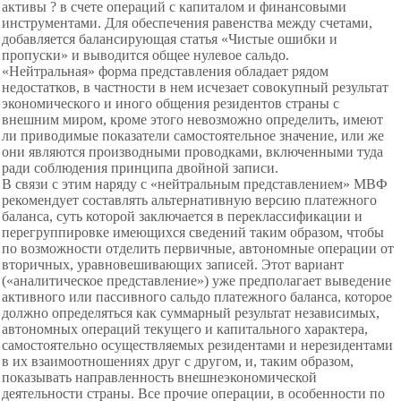
активы ? в счете операций с капиталом и финансовыми
инструментами. Для обеспечения равенства между счетами,
добавляется балансирующая статья «Чистые ошибки и
пропуски» и выводится общее нулевое сальдо.
«Нейтральная» форма представления обладает рядом
недостатков, в частности в нем исчезает совокупный результат
экономического и иного общения резидентов страны с
внешним миром, кроме этого невозможно определить, имеют
ли приводимые показатели самостоятельное значение, или же
они являются производными проводками, включенными туда
ради соблюдения принципа двойной записи.
В связи с этим наряду с «нейтральным представлением» МВФ
рекомендует составлять альтернативную версию платежного
баланса, суть которой заключается в переклассификации и
перегруппировке имеющихся сведений таким образом, чтобы
по возможности отделить первичные, автономные операции от
вторичных, уравновешивающих записей. Этот вариант
(«аналитическое представление») уже предполагает выведение
активного или пассивного сальдо платежного баланса, которое
должно определяться как суммарный результат независимых,
автономных операций текущего и капитального характера,
самостоятельно осуществляемых резидентами и нерезидентами
в их взаимоотношениях друг с другом, и, таким образом,
показывать направленность внешнеэкономической
деятельности страны. Все прочие операции, в особенности по