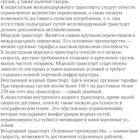
грузов, а также наличие скидок.
К недостаткам железнодорожного транспорта следует отнести
ограниченное количество перевозчиков, а также низкую
возможность доставки к пунктам потребления, т. е. при
отсутствии подъездных путей железнодорожный транс­порт
должен дополняться автомобильным.
Морской транспорт. Является самым крупным пере­возчиком в
международных перевозках. Его основные пре­имущества —
низкие грузовые тарифы и высокая провоз­ная способность.
К недостаткам морского транспорта относят его низ­кую
скорость, жесткие требования к упаковке и крепле­нию грузов,
малую частоту отправок. Морской транспорт существенно
зависит от погодных и навигационных усло­вий и требует
создания сложной портовой инфраструк­туры.
Внутренний водный транспорт. Здесь низкие грузо­вые тарифы.
При перевозках грузов весом более 100 т на расстояние более
250 км этот вид транспорта — самый де­шевый.
К недостаткам внутреннего водного транспорта, кроме малой
скорости доставки, относят также низкую доступ­ность в
географическом плане. Это обусловлено ограниче­ниями,
которые накладывает конфигурация водных путей,
неравномерность глубин и меняющиеся навигационные ус­
ловия.
Воздушный транспорт. Основные преимущества — наивысшая
скорость, возможность достижения отдаленных районов,