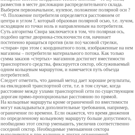
разместив в месте дислокации распределительного склада.
Выберем первоначальное, нулевое, положение полярной оси ?
=0. Положение потребителя определяется расстоянием от
центра и углом ?, который образован полярной осью, т.е. лучом,
исходящим из точки ноль и направленным на потребителя.
Суть алгоритма Свира заключается в том, что полярная ось,
подобно щетке дворника-стеклоочисти еля, начинает
постепенно вращаться против (или по) часовой стрелки,
«стирая» при этом с координатного поля, изображенные на нем
магазины – потребители материального потока. Как только
сумма заказов «стертых» магазинов достигнет вместимости
транспортного средства, фиксируется сектор, обслуживаемый
одним кольцевым маршрутом, и намечается путь объезда
потребителей.
Следует отметить, что данный метод дает хорошие результаты,
на евклидовой транспортной сети, т.е. в том случае, когда
расстояние между узлами транспортной сети по существующим
дорогам прямо-пропорциональн расстоянию по прямой.
На кольцевые маршруты кроме ограничений по вместимости
могут накладываться дополнительные требования, например,
ограничение по времени. Если окажется, что время движения
по определенному кольцевому маршруту больше допустимого,
необходимо этот сектор уменьшить, увеличив соответственно
соседний сектор. Необходимые уменьшения сектора
выполняются и при наличии и других ограничений.