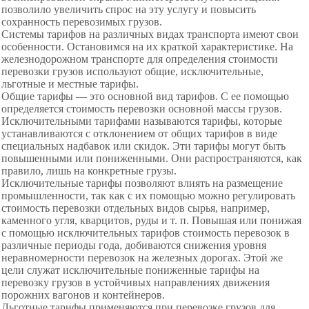
позволило увеличить спрос на эту услугу и повысить
сохранность перевозимых грузов.
Системы тарифов на различных видах транспорта име­ют свои
особенности. Остановимся на их краткой характеристике. На
железнодорожном транспорте для определения стоимости
перевозки грузов используют общие, исключительные,
льготные и местные тарифы.
Общие тарифы — это основной вид тарифов. С ее помощью
определяется стоимость перевозки основной массы грузов.
Исключительными тарифами называются тарифы, которые
устанавливаются с отклонением от общих тарифов в виде
специальных надбавок или скидок. Эти тарифы могут быть
повышенными или пониженными. Они распространяются, как
правило, лишь на конкретные грузы.
Исключительные тарифы позволяют влиять на размеще­ние
промышленности, так как с их помощью можно регу­лировать
стоимость перевозки отдельных видов сырья, на­пример,
каменного угля, кварцитов, руды и т. п. Повышая или понижая
с помощью исключительных тарифов сто­имость перевозок в
различные периоды года, добиваются снижения уровня
неравномерности перевозок на железных дорогах. Этой же
цели служат исключительные понижен­ные тарифы на
перевозку грузов в устойчивых направле­ниях движения
порожних вагонов и контейнеров.
Льготные тарифы применяются при перевозке грузов для