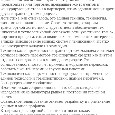
производстве или торговле, превращает контрагентов и
конкурирующих сторон в партнеров, взаимодополняющих друг
друга в транспортном процессе.
Логистика, как отмечалось, это единая техника, техно­логия,
экономика и планирование. Соответственно, к задачам
транспортной логистики следует отнести обеспечение тех­
нической и технологической сопряженности участников транс­
портного процесса, согласование их экономических интере­сов,
а также использование единых систем планирования. Кратко
охарактеризуем каждую из этих задач.
Техническая сопряженность в транспортном комплек­се означает
согласованность параметров транспортных средств как внутри
отдельных видов, так и в межвидовом разрезе. Эта
согласованность позволяет применять модальные перевозки,
работать с контейнерами и грузовыми па­кетами.
Технологическая сопряженность подразумевает приме­нение
единой технологии транспортировки, прямые пере­грузки,
бесперегрузочное сообщение.
Экономическая сопряженность — это общая методо­логия
исследования конъюнктуры рынка и построения та­рифной
системы.
Совместное планирование означает разработку и при­менение
единых планов графиков.
К задачам транспортной логистики относят также: