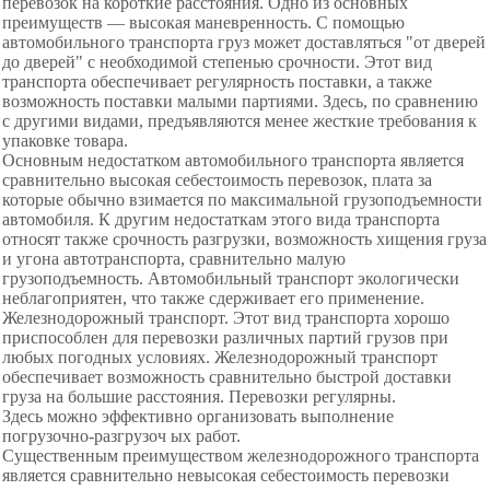
перевозок на короткие расстояния. Одно из основ­ных
преимуществ — высокая маневренность. С помощью
автомобильного транспорта груз может доставляться "от дверей
до дверей" с необходимой степенью срочности. Этот вид
транспорта обеспечивает регулярность поставки, а так­же
возможность поставки малыми партиями. Здесь, по срав­нению
с другими видами, предъявляются менее жесткие требования к
упаковке товара.
Основным недостатком автомобильного транспорта яв­ляется
сравнительно высокая себестоимость перевозок, плата за
которые обычно взимается по максимальной гру­зоподъемности
автомобиля. К другим недостаткам этого вида транспорта
относят также срочность разгрузки, возмож­ность хищения груза
и угона автотранспорта, сравнитель­но малую
грузоподъемность. Автомобильный транспорт эко­логически
неблагоприятен, что также сдерживает его при­менение.
Железнодорожный транспорт. Этот вид транспорта хорошо
приспособлен для перевозки различных партий гру­зов при
любых погодных условиях. Железнодорожный транс­порт
обеспечивает возможность сравнительно быстрой до­ставки
груза на большие расстояния. Перевозки регулярны.
Здесь можно эффективно организовать выполнение
погрузочно-разгрузоч ых работ.
Существенным преимуществом железнодорожного транспорта
является сравнительно невысокая себестоимость перевозки