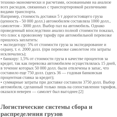
технико-экономически и расчетами, основанными на анализе
всех расходов, связанных с транспортировкой различными
видами транспорта.
Например, стоимость доставки 5 т дорогостоящего груза
(ценность - 50 000 долл.) автомобилем составляла 1000 долл.,
самолетом - 3000 долл. Выбор пал на автомо­биль. Однако
проведенный впоследствии анализ полной сто­имости показал,
что плюс к провозному тарифу при авто­мобильной перевозке
пришлось заплатить:
• экспедитору: 5% от стоимости груза за экспедиро­вание и
охрану, т. е. 2000 долл. (при перевозке самолетом эти затраты
исключались);
• банкиру: 1,5% от стоимости груза в качестве про­центов за
кредит, так как перевозка автомобилем осуществлялась 15 дней,
в течение которых 50 000 долл. были от­влечены в запас, что
составило еще 750 долл. (здесь 36 — годовая банковская
процентная ставка за кредит);
• суммарные затраты при доставке составили 3750 долл. Выбор
автомобиля, сделанный только лишь на сопоставлении тарифов,
оказался неверен — самолет был выгоднее.[2]
Логистические системы сбора и
распределения грузов