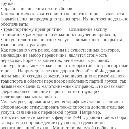
грузов;
• правила исчисления плат и сборов.
Как экономическая категория транспортные тарифы являются
формой цены на продукцию транспорта. Их пост­роение должно
обеспечивать:
• транспортному предприятию — возмещение эксплу­
атационных расходов и возможность получения прибыли;
• покупателю транспортных услуг — возможность по­крытия
транспортных расходов.
Как показано чуть ранее, одним из су­щественных факторов,
влияющих на выбор перевозчика, является стоимость
перевозки. Борьба за клиентов, неиз­бежная в условиях
конкуренции, также может вносить кор­рективы в транспортные
тарифы. Например, железные дороги Российской Федерации
испытывают сегодня серьезную конкуренцию автомобильного
транспорта в области пере возок небольших партий грузов, так
называемых мелких малотоннажных отправок. Это оказывает
сдерживающее влияние на рост соответствующих
железнодорожных та рифов.
Умелым регулированием уровня тарифных ставок раз личных
сборов можно стимулировать также спрос на до­полнительные
услуги, связанные с перевозкой грузов. Например,
относительное снижение в феврале 1994 г. уровня ставок сбора
за охрану и сопровождение грузов подразделениями
военизированной охраны Министерства путей сообщения