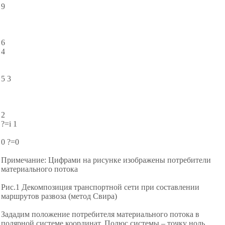
9
6
4
5 3
2
?=i
1
0 ?=0
Примечание: Цифрами на рисунке изображены потребители
материального потока
Рис.1 Декомпозиция транспортной сети при составлении
маршрутов развоза (метод Свира)
Зададим положение потребителя материального потока в
полярной системе координат. Полюс системы – точку ноль,