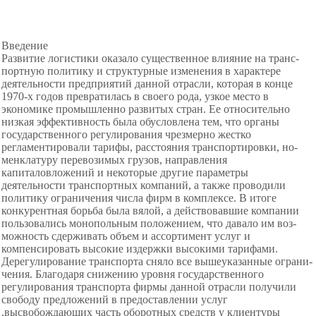
Введение
Развитие логистики оказало существенное влияние на транс­
портную политику и структурные изменения в характере
деятель­ности предприятий данной отрасли, которая в конце
1970-х годов превратилась в своего рода, узкое место в
экономике промышленно развитых стран. Ее относительно
низкая эффективность была обус­ловлена тем, что органы
государственного регулирования чрезмерно жестко
регламентировали тарифы, расстояния транспортировки, но­
менклатуру перевозимых грузов, направления
капиталовложений и некоторые другие параметры
деятельности транспортных компаний, а также проводили
политику ограничения числа фирм в комплексе. В итоге
конкурентная борьба была вялой, а действовавшие компа­нии
пользовались монопольным положением, что давало им воз­
можность сдерживать объем и ассортимент услуг и
компенсировать высокие издержки высокими тарифами.
Дерегулирование транспорта сняло все вышеуказанные ограни­
чения. Благодаря снижению уровня государственного
регулирования транспорта фирмы данной отрасли получили
свободу предложений в предоставлении услуг
,высвобождающих часть оборотных средств у клиентуры