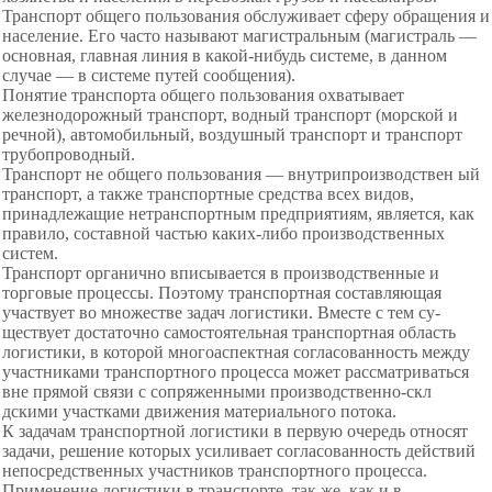
Транспорт общего пользования обслуживает сферу обращения и
население. Его часто называют магист­ральным (магистраль —
основная, главная линия в какой-нибудь системе, в данном
случае — в системе путей сооб­щения).
Понятие транспорта общего пользования охваты­вает
железнодорожный транспорт, водный транспорт (морской и
речной), автомобильный, воздушный транспорт и транспорт
трубопроводный.
Транспорт не общего пользования — внутрипроизвод­ствен ый
транспорт, а также транспортные средства всех видов,
принадлежащие нетранспортным предприятиям, является, как
правило, составной частью каких-либо про­изводственных
систем.
Транспорт органично вписывается в производственные и
торговые процессы. Поэтому транспортная составляющая
участвует во множестве задач логистики. Вместе с тем су­
ществует достаточно самостоятельная транспортная область
логистики, в которой многоаспектная согласованность меж­ду
участниками транспортного процесса может рассматри­ваться
вне прямой связи с сопряженными производствен­но-скл
дскими участками движения материального потока.
К задачам транспортной логистики в первую очередь относят
задачи, решение которых усиливает согласован­ность действий
непосредственных участников транспор­тного процесса.
Применение логистики в транспорте, так же, как и в