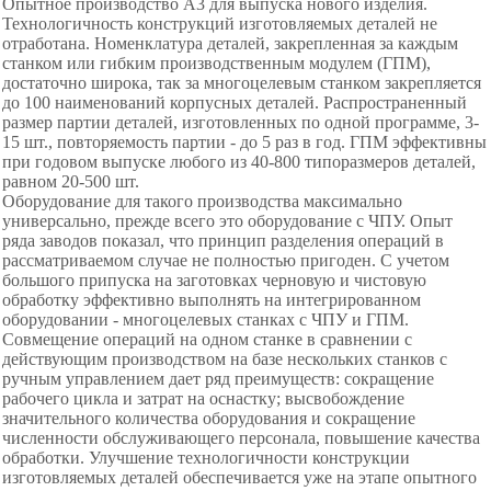
Опытное производство A3 для выпуска нового изделия.
Технологичность конструкций изготовляемых деталей не
отработана. Номенклатура деталей, закрепленная за каждым
станком или гибким производственным модулем (ГПМ),
достаточно широка, так за многоцелевым станком закрепляется
до 100 наименований корпусных деталей. Распространенный
размер партии деталей, изготовленных по одной программе, 3-
15 шт., повторяемость партии - до 5 раз в год. ГПМ эффективны
при годовом выпуске любого из 40-800 типоразмеров деталей,
равном 20-500 шт.
Оборудование для такого производства максимально
универсально, прежде всего это оборудование с ЧПУ. Опыт
ряда заводов показал, что принцип разделения операций в
рассматриваемом случае не полностью пригоден. С учетом
большого припуска на заготовках черновую и чистовую
обработку эффективно выполнять на интегрированном
оборудовании - многоцелевых станках с ЧПУ и ГПМ.
Совмещение операций на одном станке в сравнении с
действующим производством на базе нескольких станков с
ручным управлением дает ряд преимуществ: сокращение
рабочего цикла и затрат на оснастку; высвобождение
значительного количества оборудования и сокращение
численности обслуживающего персонала, повышение качества
обработки. Улучшение технологичности конструкции
изготовляемых деталей обеспечивается уже на этапе опытного