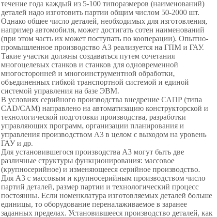
течение года каждый из 5-100 типоразмеров (наименований)
деталей надо изготовить партии общим числом 50-2000 шт.
Однако общее число деталей, необходимых для изготовления,
например автомобиля, может достигать сотен наименований
(при этом часть их может поступать по кооперации). Опытно-
промышленное производство A3 реализуется на ГПМ и ГАУ.
Такие участки должны создаваться путем сочетания
многоцелевых станков и станков для одновременной
многосторонней и многоинструментной обработки,
объединенных гибкой транспортной системой и единой
системой управления на базе ЭВМ.
В условиях серийного производства внедрение САПР (типа
CAD/CAM) направлено на автоматизацию конструкторской и
технологической подготовки производства, разработки
управляющих программ, организации планирования и
управления производством A3 в целом с выходом на уровень
ГАУ и др.
Для установившегося производства A3 могут быть две
различные структуры функционирования: массовое
(крупносерийное) и изменяющееся серийное производство.
Для A3 с массовым и крупносерийным производством число
партий деталей, размер партии и технологический процесс
постоянны. Если номенклатура изготовляемых деталей больше
единицы, то оборудование переналаживаемое в заранее
заданных пределах. Установившееся производство деталей, как