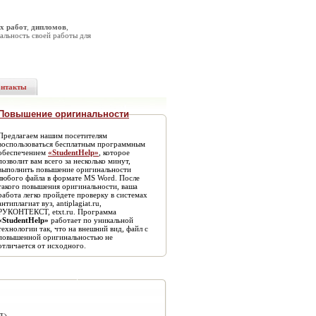
х работ
,
дипломов
,
альность своей работы для
онтакты
Повышение оригинальности
Предлагаем нашим посетителям
воспользоваться бесплатным программным
обеспечением
«StudentHelp»
, которое
позволит вам всего за несколько минут,
выполнить повышение оригинальности
любого файла в формате MS Word. После
такого повышения оригинальности, ваша
работа легко пройдете проверку в системах
антиплагиат вуз, antiplagiat.ru,
РУКОНТЕКСТ, etxt.ru. Программа
«StudentHelp»
работает по уникальной
технологии так, что на внешний вид, файл с
повышенной оригинальностью не
отличается от исходного.