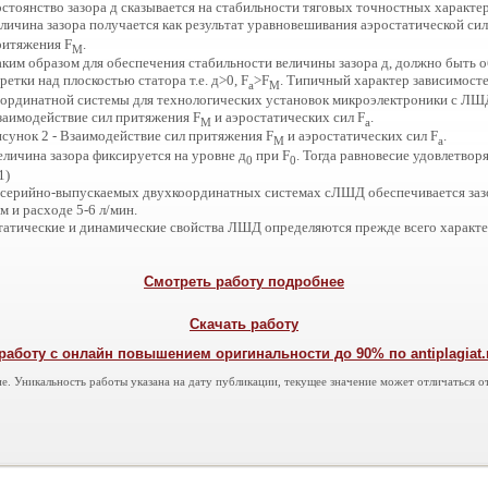
остоянство зазора д сказывается на стабильности тяговых точностных характ
еличина зазора получается как результат уравновешивания аэростатической си
ритяжения F
.
M
аким образом для обеспечения стабильности величины зазора д, должно быть 
ретки над плоскостью статора т.е. д>0, F
>F
. Типичный характер зависимосте
а
M
оординатной системы для технологических установок микроэлектроники с ЛШД
заимодействие сил притяжения F
и аэростатических сил F
.
M
a
исунок 2 - Взаимодействие сил притяжения F
и аэростатических сил F
.
M
a
еличина зазора фиксируется на уровне д
при F
. Тогда равновесие удовлетвор
0
0
(1)
 серийно-выпускаемых двухкоординатных системах сЛШД обеспечивается зазо
м и расходе 5-6 л/мин.
атические и динамические свойства ЛШД определяются прежде всего характеристико
Смотреть работу подробнее
Скачать работу
работу с онлайн повышением оригинальности до 90% по antiplagiat.ru
е. Уникальность работы указана на дату публикации, текущее значение может отличаться от