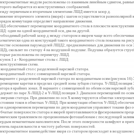
лектромагнитные модули расположены со взаимным линейным сдвигом, равным ,
оторого выбирается из конструктивных соображений.
ежду первичным и вторичным элементами ЛШД имеется зазор д.
вижение вторичного элемента (якоря) с шагом осуществляется разнополярной 
орядок коммутации определяет направление движения.
ШД обеспечивает перемещение координатного стола в плоскости конструктив
ШД: один на одной координатной оси, два на другой.
еобходимый рабочий зазор д между статором и якорем чаще всего обеспечива
хематически одна из конструкций такого координатного стола показана на рису
ачестве основания парумодулей ЛШД2, предназначенных для движения по оси Х
ШД), скользит по статору 4 на воздушной подушке. Подушка образуется струе
оторые расположены по периметру ЛШД.
исунок 1 а - Координатные столы с ЛШД:
 конструктивная схема.
 координатный стол с разделенной нарезкой статора.
) координатный стол с совмещенной нарезкой статора.
 варианте с разделенной нарезкой статора по координатным осям (рисунок 1б
еремещение каретки в пределах средней зоны зубцов статора. Y-ЛШД позиция 
атора в крайних зонах. В варианте с совмещенной по обеим осям нарезкой зубц
одержит по паре Х-ЛШД-2 и Y-ЛШД позиция 3. Диапазон перемещений по осям 
азмерами статора. При движении по оси Х коммутируются обмотки электрома
остоянии токов в обмотках Y-ЛШД. При коммутации обмоток Y-ЛШД обеспечив
ри одновременном перемещении по двум координатам управляют токами фаз 
убчатые поверхности статора и якорей приготавливаются фрезерованием прец
имическим травлением по прецизионным фотошаблонам с последующей заливк
вердым немагнитным наполнителем. После этого поверхности шлифуют и прит
тепень параллельности и чистоту рабочих поверхностей.
лектромагнитное взаимодействие якоря со статором происходит в воздушном с