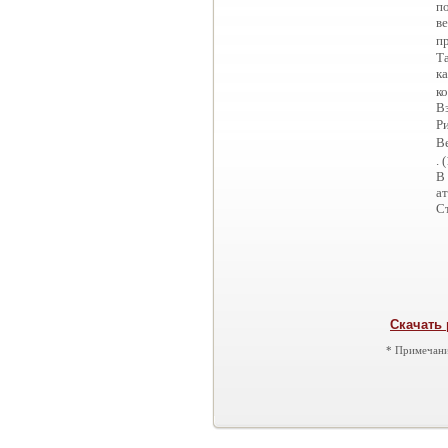
п
в
п
Т
ка
к
В
Р
В
. 
В
ат
Ст
Скачать 
* Примечани