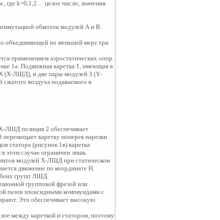
 где k=0,1,2… целое число, значения
коммутацией обмоток модулей А и В.
но объединяющей по меньшей мере три
ется применением аэростатических опор.
нке 1а. Подвижная каретка 1, имеющая в
 (Х-ЛШД), и две пары модулей 3 (Y-
й сжатого воздуха подаваемого в
) Х-ЛШД позиция 2 обеспечивает
3 перемещает каретку поперек нарезки
ов статора (рисунок 1в) каретка
в этом случае ограничен лишь
гнитов модулей Х-ЛШД при статическом
ается движение по координате Н.
обеих групп ЛШД.
изионной групповой фрезой или
ой пазов эпоксидными компаундами с
ирают. Это обеспечивает высокую
лое между кареткой и статором, поэтому