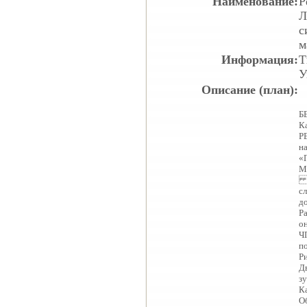
Наименование:
Р
Л
с
м
Информация:
Т
У
Описание (план):
Б
К
Р
на
«
М
В
с
д
Р
о
Ч
п
Ри
Д
з
К
О