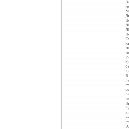
Э
к
М
Д
П
Л
Л
Н
С
к
Л
к
Р
а)
б)
в
В
п
ст
с
р
с
П
З
х
т
с
Э