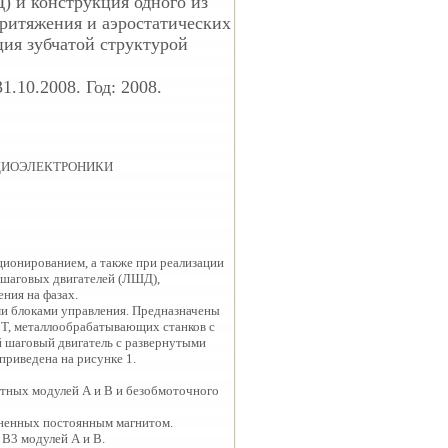
 и конструкция одного из
ритяжения и аэростатических
ия зубчатой структурой
.10.2008. Год: 2008.
ДИОЭЛЕКТРОНИКИ
ионированием, а также при реализации
 шаговых двигателей (ЛШД),
ния на фазах.
и блоками управления. Предназначены
ЭТ, металлообрабатывающих станков с
 шаговый двигатель с развернутыми
риведена на рисунке 1.
итных модулей А и В и безобмоточного
иненных постоянным магнитом.
В3 модулей А и В.