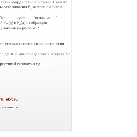
еристик координатной системы. Сама же
лы отталкивания F
магнитной силой
a
обеспечено условие “всплывания”
й F
(д) и F
(д) из образцов
M
a
 показан на рисунке 2.
яет условию статического равновесия
р д=10-20мкм при давлении воздуха 2-6
й тягового и т.д.................
, etxt.ru
 указанного.