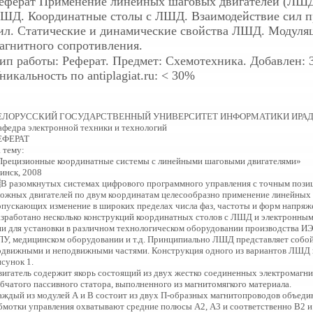
еферат
Применение линейных шаговых двигателей (ЛШД)
ШД. Координатные столы с ЛШД. Взаимодействие сил п
ил. Статические и динамические свойства ЛШД. Модуляц
агнитного сопротивления.
ип работы: Реферат. Предмет: Схемотехника. Добавлен: 31
никальность по antiplagiat.ru: < 30%
ЕЛОРУССКИЙ ГОСУДАРСТВЕННЫЙ УНИВЕРСИТЕТ ИНФОРМАТИКИ ИРА
афедра электронной техники и технологий
ЕФЕРАТ
 тему:
Прецизионные координатные системы с линейными шаговыми двигателями»
инск, 2008
 разомкнутых системах цифрового программного управления с точным позиц
ложных двигателей по двум координатам целесообразно применение линейных
опускающих изменение в широких пределах числа фаз, частоты и форм напряже
азработано несколько конструкций координатных столов с ЛШД и электронным
ни для установки в различном технологическом оборудовании производства И
ПУ, медицинском оборудовании и т.д. Принципиально ЛШД представляет собой
одвижными и неподвижными частями. Конструкция одного из вариантов ЛШД п
сунок 1.
вигатель содержит якорь состоящий из двух жестко соединенных электромагн
убчатого пассивного статора, выполненного из магнитомягкого материала.
аждый из модулей А и В состоит из двух П-образных магнитопроводов объед
бмотки управления охватывают средние полюсы А2, А3 и соответственно В2 и 