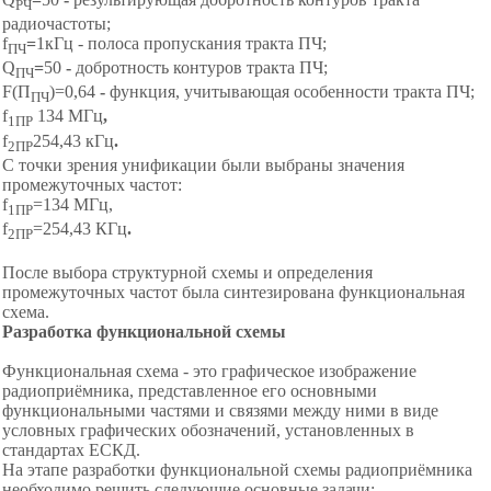
РЧ
радиочастоты;
f
=
1кГц - полоса пропускания тракта ПЧ;
ПЧ
Q
=
50
-
добротность контуров тракта ПЧ;
ПЧ
F(П
)=0,64
-
функция, учитывающая особенности тракта ПЧ;
ПЧ
f
134 МГц
,
1ПР
f
254,43 кГц
.
2ПР
С точки зрения унификации были выбраны значения
промежуточных частот:
f
=134 МГц,
1ПР
f
=254,43 КГц
.
2ПР
После выбора структурной схемы и определения
промежуточных частот была синтезирована функциональная
схема.
Разработка функциональной схемы
Функциональная схема - это графическое изображение
радиоприёмника, представленное его основными
функциональными частями и связями между ними в виде
условных графических обозначений, установленных в
стандартах ЕСКД.
На этапе разработки функциональной схемы радиоприёмника
необходимо решить следующие основные задачи: