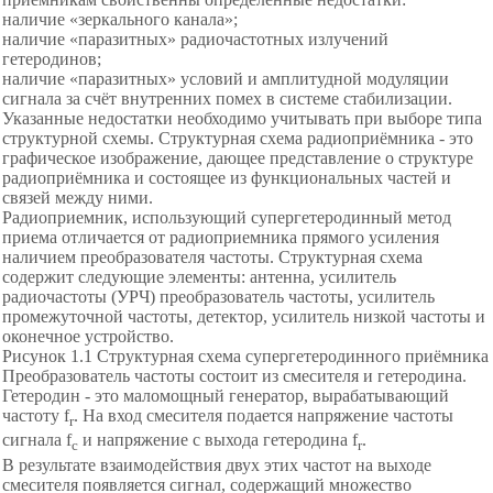
наличие «зеркального канала»;
наличие «паразитных» радиочастотных излучений
гетеродинов;
наличие «паразитных» условий и амплитудной модуляции
сигнала за счёт внутренних помех в системе стабилизации.
Указанные недостатки необходимо учитывать при выборе типа
структурной схемы. Структурная схема радиоприёмника - это
графическое изображение, дающее представление о структуре
радиоприёмника и состоящее из функциональных частей и
связей между ними.
Радиоприемник, использующий супергетеродинный метод
приема отличается от радиоприемника прямого усиления
наличием преобразователя частоты. Структурная схема
содержит следующие элементы: антенна, усилитель
радиочастоты (УРЧ) преобразователь частоты, усилитель
промежуточной частоты, детектор, усилитель низкой частоты и
оконечное устройство.
Рисунок 1.1 Структурная схема супергетеродинного приёмника
Преобразователь частоты состоит из смесителя и гетеродина.
Гетеродин - это маломощный генератор, вырабатывающий
частоту f
. На вход смесителя подается напряжение частоты
r
сигнала f
и напряжение с выхода гетеродина f
.
c
r
В результате взаимодействия двух этих частот на выходе
смесителя появляется сигнал, содержащий множество