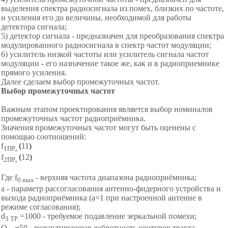
выделения спектра радиосигнала из помех, близких по частоте,
и усиления его до величины, необходимой для работы
детектора сигнала;
5) детектор сигнала - предназначен для преобразования спектра
модулированного радиосигнала в спектр частот модуляции;
6) усилитель низкой частоты или усилитель сигнала частот
модуляции - его назначение такое же, как и в радиоприемнике
прямого усиления.
Далее сделаем выбор промежуточных частот.
Выбор промежуточных частот
Важным этапом проектирования является выбор номиналов
промежуточных частот радиоприёмника.
Значения промежуточных частот могут быть оценены с
помощью соотношений:
f
(
11
)
1ПР
,
f
(
12
)
2ПР
,
Где f
- верхняя частота диапазона радиоприёмника;
0 max
а
-
параметр рассогласования антенно-фидерного устройства и
выхода радиоприёмника (а=1 при настроенной антенне в
режиме согласования);
d
=1000 - требуемое подавление зеркальной помехи;
3 ТР
Q
=
50
-
результирующая добротность контуров тракта