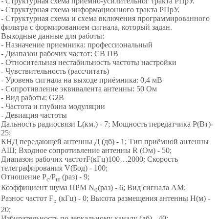
- Структурная схема приёмно-усилительног тракта РПрУ.
- Структурная схема информационного тракта РПрУ.
- Структурная схема и схема включения программированного
фильтра с формированием сигнала, который задан.
Выходные данные для работы:
- Назначение приемника: профессиональный
- Диапазон рабочих частот: СВ ПВ
- Относительная нестабильность частоты настройки
- Чувствительность (рассчитать)
- Уровень сигнала на выходе приёмника: 0,4 мВ
- Сопротивление эквивалента антенны: 50 Ом
- Вид работы: G2B
- Частота и глубина модуляции
- Девиация частоты
Дальность радиосвязи L(км.) - 7; Мощность передатчика Р(Вт)-
25;
КНД передающей антенны Д (дб) - 1; Тип приёмной антенны
АШ; Входное сопротивление антенны R (Ом) - 50;
Диапазон рабочих частотF(кГц)100…2000; Скорость
телеграфирования V(Бод) - 100;
Отношение P
/P
(раз) - 9;
с
ш
Коэффициент шума ПРМ N
(раз) - 6; Вид сигнала АМ;
0
Разнос частот F
(кГц) - 0; Высота размещения антенны H(м) -
p
20;
Избирательность по зеркальному каналу (дб) - 40;