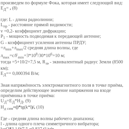
произведем по формуле Фока, которая имеет следующий вид:
E
=
,
(8)
Д
где: L - длина радиолинии;
L
- расстояние прямой видимости;
пр
v =0,2- коэффициент дифракции;
P
- мощность подводимая к передающей антенне;
1
G - коэффициент усиления антенны ПРДУ;
=л
+л
/2
средняя длина волны, где
min
maх
8
6
л
=с/F
=3*10
/30*10
=10 м;
maх
min
тогда =5+10/2=7,5 м, R
- эквивалентный радиус Земли (8500
з
э
км);
E
=
= 0,000394 В/м;
Д
Зная напряжённость электромагнитного поля в точке приёма,
определим действующее значение напряжения на входе
приёмника в точке приёма:
U
=Е
*Н
,
(9)
Д
Д
Д
Н
=(
)*
tg(k*l
)/
,
(10)
д сим
Где
-
средняя длина волны рабочего диапазона;
l
-
длина одного плеча симметричного вибратора;
k
=
(
2
*
3,14
)/
7,5
=
0,837
(
1/м
);