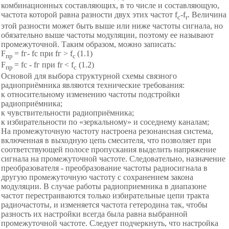
комбинационных составляющих, в то числе и составляющую,
частота которой равна разности двух этих частот f
-f
. Величина
c
r
этой разности может быть выше или ниже частоты сигнала, но
обязательно выше частоты модуляции, поэтому ее называют
промежуточной. Таким образом, можно записать:
F
= fг- fc при fг > f
(1.1)
пр
c
F
= fc - fг при fr < f
(1.2)
пр
c
Основой для выбора структурной схемы связного
радиоприёмника являются технические требования:
к относительному изменению частоты подстройки
радиоприёмника;
к чувствительности радиоприёмника;
к избирательности по «зеркальному» и соседнему каналам;
На промежуточную частоту настроена резонансная система,
включенная в выходную цепь смесителя, что позволяет при
соответствующей полосе пропускания выделить напряжение
сигнала на промежуточной частоте. Следовательно, назначение
преобразователя - преобразование частоты радиосигнала в
другую промежуточную частоту с сохранением закона
модуляции. В случае работы радиоприемника в диапазоне
частот перестраиваются только избирательные цепи тракта
радиочастоты, и изменяется частота гетеродина так, чтобы
разность их настройки всегда была равна выбранной
промежуточной частоте. Следует подчеркнуть, что настройка