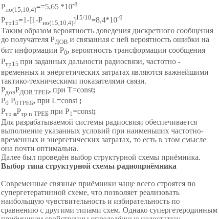
-8
Р
=
=5,65 *10
но(15,10,4)
15/10
-9
Р
=
1-[1-P
]
=
8,4*10
тр15
но(15,10,4)
Таким образом вероятность доведения дискретного сообщения
до получателя Р
и связанная с ней вероятность ошибки на
ДОВ
бит информации Р
,
вероятность трансформации сообщения
0
Р
при заданных дальности радиосвязи, частотно -
тр15
временных и энергетических затратах являются важнейшими
тактико-техническими показателями связи.
P
P
,
при Т=const
;
дов
ДОВ.ТРЕБ
Р
Р
,
при L=const
;
0
0ТРЕБ
Р
Р
при Р
=const
;
тр
n
тр n ТРЕБ
1
Для разрабатываемой системы радиосвязи обеспечивается
выполнение указанных условий при наименьших частотно-
временных и энергетических затратах, то есть в этом смысле
она почти оптимальна.
Далее был проведён выбор структурной схемы приёмника.
Выбор типа структурной схемы радиоприёмника
Современные связные приёмники чаще всего строятся по
супергетератинной схеме, что позволяет реализовать
наибольшую чувствительность и избирательность по
сравнению с другими типами схем. Однако супергетеродинным
приёмникам свойственны определённые недостатки: