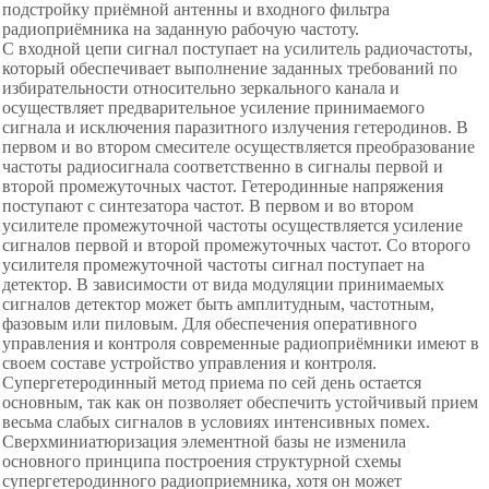
подстройку приёмной антенны и входного фильтра
радиоприёмника на заданную рабочую частоту.
С входной цепи сигнал поступает на усилитель радиочастоты,
который обеспечивает выполнение заданных требований по
избирательности относительно зеркального канала и
осуществляет предварительное усиление принимаемого
сигнала и исключения паразитного излучения гетеродинов. В
первом и во втором смесителе осуществляется преобразование
частоты радиосигнала соответственно в сигналы первой и
второй промежуточных частот. Гетеродинные напряжения
поступают с синтезатора частот. В первом и во втором
усилителе промежуточной частоты осуществляется усиление
сигналов первой и второй промежуточных частот. Со второго
усилителя промежуточной частоты сигнал поступает на
детектор. В зависимости от вида модуляции принимаемых
сигналов детектор может быть амплитудным, частотным,
фазовым или пиловым. Для обеспечения оперативного
управления и контроля современные радиоприёмники имеют в
своем составе устройство управления и контроля.
Супергетеродинный метод приема по сей день остается
основным, так как он позволяет обеспечить устойчивый прием
весьма слабых сигналов в условиях интенсивных помех.
Сверхминиатюризация элементной базы не изменила
основного принципа построения структурной схемы
супергетеродинного радиоприемника, хотя он может