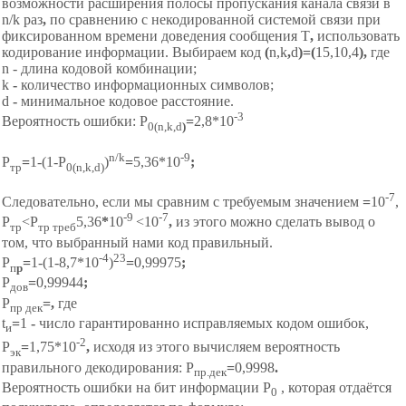
возможности расширения полосы пропускания канала связи в
n/k раз
,
по сравнению с некодированной системой связи при
фиксированном времени доведения сообщения T
,
использовать
кодирование информации. Выбираем код
(
n,k
,
d
)=(
15,10,4
),
где
n - длина кодовой комбинации;
k
-
количество информационных символов;
d
-
минимальное кодовое расстояние.
-
3
Вероятность ошибки: Р
=
2,8*10
0(n,k,d
)
n/k
-9
P
=
1-(1-Р
)
=
5,36*10
;
тр
0(n,k,d)
-7
Следовательно, если мы сравним с требуемым значением
=
10
,
-9
-7
P
<P
5,36
*
10
<10
,
из этого можно сделать вывод о
тр
тр треб
том, что выбранный нами код правильный.
-4
23
Р
=
1-(1-8,7*10
)
=
0,99975
;
п
р
Р
=
0,99944
;
дов
Р
=
,
где
пр дек
t
=
1
-
число гарантированно исправляемых кодом ошибок,
и
-2
Р
=
1,75*10
,
исходя из этого вычисляем вероятность
эк
правильного декодирования: Р
=
0,9998
.
пр.дек
Вероятность ошибки на бит информации Р
, которая отдаётся
0