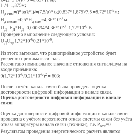
l
=
/
4
=
1,875м
;
-3
Н
=(
)*
tg(k*l
)/
=
(7,5/р)* tg(0,837*1,875)/7,5
=
8,72*10
м
;
д сим
-3
Н
=
0,5*Н
=
4,36*10
м.
д несим
д сим
-3
-
6
U
=Е
*Н
=0,000394*4,36*10
=1,72*10
В
Д
Д
Д
Проверено выполнение следующего условия:
-
6
-
6
U
U
1,72
*
10
0,21*10
.
Д
тр
Из этого вытекает, что радиоприёмное устройство будет
уверенно принимать сигнал.
Рассчитано номинальное значение отношения сигнал/шум на
входе приёмника:
-
6
-
6
2
9(1,72*10
/0,21*10
)
=
603
;
После расчёта канала связи была проведена оценка
достоверности цифровой информации в канале связи.
Оценка достоверности цифровой информации в канале
связи
Оценка достоверности цифровой информации в канале связи
проведена с учётом вероятности отказа системы связи без учёта
отказа аппаратуры канала связи (техники), т.е. Р
=0
отк
Результатом проведения энергетического расчёта является