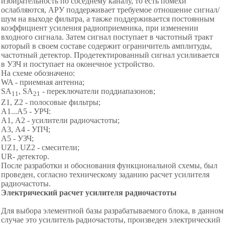
избирательность по соседнему каналу, то есть помехи
ослабляются, АРУ поддерживает требуемое отношение сигнал/
шум на выходе фильтра, а также поддерживается постоянным
коэффициент усиления радиоприемника, при изменении
входного сигнала. Затем сигнал поступает в частотный тракт
который в своем составе содержит ограничитель амплитуды,
частотный детектор. Продетектированный сигнал усиливается
в УЗЧ и поступает на оконечное устройство.
На схеме обозначено:
WA - приемная антенна;
SA
, SA
- переключатели поддиапазонов;
11
21
Z1, Z2 - полосовые фильтры;
A1...A5 - УРЧ:
А1, А2 - усилители радиочастоты;
А3, А4 - УПЧ;
А5 - УЗЧ;
UZ1, UZ2 - смесители;
UR- детектор.
После разработки и обоснования функциональной схемы, был
проведен, согласно техническому заданию расчет усилителя
радиочастоты.
Электрический расчет усилителя радиочаст
о
ты
Для выбора элементной базы разрабатываемого блока, в данном
случае это усилитель радиочастоты, произведен электрический