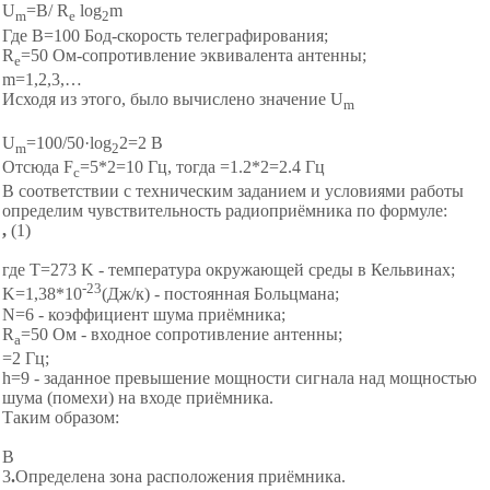
U
=B/ R
log
m
m
e
2
Где B=100 Бод-скорость телеграфирования;
R
=50 Ом-сопротивление эквивалента антенны;
e
m=1,2,3,…
Исходя из этого, было вычислено значение U
m
U
=100/50·log
2=2 В
m
2
Отсюда F
=5*2=10 Гц, тогда =1.2*2=2.4 Гц
c
В соответствии с техническим заданием и условиями работы
определим чувствительность радиоприёмника по формуле:
,
(1)
где T=273 K - температура окружающей среды в Кельвинах;
-23
K=1,38*10
(Дж/к) - постоянная Больцмана;
N=6 - коэффициент шума приёмника;
R
=50 Ом - входное сопротивление антенны;
a
=2 Гц;
h=9 - заданное превышение мощности сигнала над мощностью
шума (помехи) на входе приёмника.
Таким образом:
В
3
.
Определена зона расположения приёмника.