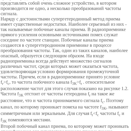
представлять собой очень сложное устройство, в котором
производится не одно, а несколько преобразований частоты
сигнала.
Наряду с достоинствами супергетеродинный метод приема
имеет существенные недостатки. Наиболее серьезный из них -
так называемые побочные каналы приема. В радиоприемнике
прямого усиления основными источниками помех служат
соседние по частоте станции. Побочные каналы приема
создаются в супергетеродинном приемнике в процессе
преобразования частоты. Так, один из таких каналов, наиболее
опасный, образуется следующим образом. На входе
радиоприемника всегда действует множество сигналов
различных частот, среди которых может оказаться частота,
удовлетворяющая условию формирования промежуточной
частоты. Причем, если в радиоприемнике принято условие
f
>f
, то частота побочного канала f
>f
. относительное
г
c
3K
r
расположение частот для этого случая показано на рисунке 1.2.
Частота f
отстоит от частоты гетеродина f
на такое же
3K
r
расстояние, что и частота принимаемого сигнала f
. Поэтому
с
канал, по которому проникает помеха на частоте f
, называют
3K
симметричным или зеркальным. Для случая f
<f
частоты f
и
r
c
c
f
поменяются местами.
3K
Второй побочный канал приема, по которому может проникать