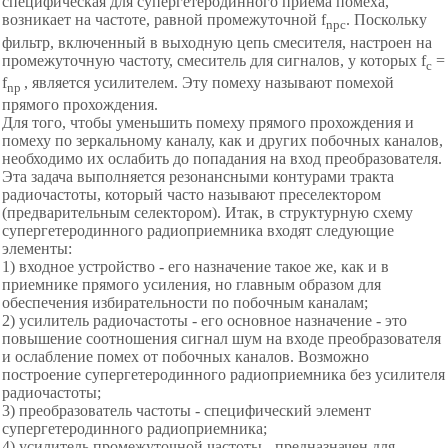
специфическая для супергетеродинного приема помеха,
возникает на частоте, равной промежуточной f
. Поскольку
npc
фильтр, включенный в выходную цепь смесителя, настроен на
промежуточную частоту, смеситель для сигналов, у которых f
=
c
f
, является усилителем. Эту помеху называют помехой
np
прямого прохождения.
Для того, чтобы уменьшить помеху прямого прохождения и
помеху по зеркальному каналу, как и других побочных каналов,
необходимо их ослабить до попадания на вход преобразователя.
Эта задача выполняется резонансными контурами тракта
радиочастоты, который часто называют преселектором
(предварительным селектором). Итак, в структурную схему
супергетеродинного радиоприемника входят следующие
элементы:
1) входное устройство - его назначение такое же, как и в
приемнике прямого усиления, но главным образом для
обеспечения избирательности по побочным каналам;
2) усилитель радиочастоты - его основное назначение - это
повышение соотношения сигнал шум на входе преобразователя
и ослабление помех от побочных каналов. Возможно
построение супергетеродинного радиоприемника без усилителя
радиочастоты;
3) преобразователь частоты - специфический элемент
супергетеродинного радиоприемника;
4) усилитель промежуточной частоты - предназначен для