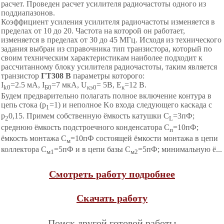
расчет. Проведен расчет усилителя радиочастоты одного из
поддиапазонов.
Коэффициент усиления усилителя радиочастоты изменяется в
пределах от 10 до 20. Частота на которой он работает,
изменяется в пределах от 30 до 45 МГц. Исходя из технического
задания выбран из справочника тип транзистора, который по
своим техническим характеристикам наиболее подходит к
рассчитанному блоку усилителя радиочастоты, таким является
транзистор
ГТ308 В
параметры которого:
I
=2.5 мА, I
=7 мкА, U
= 5В, Е
=12 В.
k0
Б0
кэ0
к
Будем предварительно полагать полное включение контура в
цепь стока (р
=1) и неполное Kо входа следующего каскада с
1
р
0,15. Примем собственную ёмкость катушки С
=3пФ;
2
L
среднюю ёмкость подстроечного конденсатора С
=10пФ;
п
ёмкость монтажа С
=10пФ состоящей ёмкости монтажа в цепи
м
коллектора С
=5пФ и в цепи базы С
=5пФ; минимальную ё...
м1
м2
Смотреть работу подробнее
Скачать работу
Поиск другой готовой работы