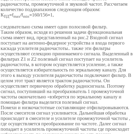
радиочастоты, промежуточной и звуковой частот. Рассчитаем
количество поддиапазонов следующим образом:
К
=
f
/
f
=
160
/
156
=
1,
ПД
max
min
следовательно схема имеет один полосовой фильтр.
Таким образом, исходя из решения задачи функциональная
схема имеет вид, представленный на рис.2 Входной сигнал
поступает на антенно-фидерное устройства и входа первого
каскада усилителя радиочастоты.. также эти фильтры
осуществляют селекцию принимаемого сигнала. Выделенный в
фильтрах Z1 и Z2 полезный сигнал поступает на усилитель
радиочастоты, в котором осуществляется усиление, а также
осуществляется избирательность по зеркальному каналу. Для
этого к выходу усилителя радиочастоты подключают фильтр. В
целом этот тракт является трактом радиочастоты. Он
осуществляет первичную обработку радиосигнала. Поэтому
сигнал, поступивший на преобразователь 1 промежуточной
частоты окончательно «взберется по зеркальному каналу и
помощью фильтра выделится полезный сигнал.
Помехи и низкочастотные составляющие отфильтровываются.
После смесителя сигнал усиливается. Дальнейшая обработка
происходит в смесителе и усилителе промежуточной частоты ,
где осуществляется преобразование по частоте. Далее сигнал
попадает в усилитель промежуточной частоты где происходит