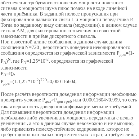
обеспечение требуемого отношения мощности полезного
сигнала к мощности шума плюс помеха на входе линейной
части приёмника. В заданной полосе пропускания при
фиксированной дальности связи L и мощности передатчика P.
Тогда по заданному виду сигнала (модуляции), в данном случае
сигнал АМ, для фиксированного значения по известной
зависимости в приёме дискретного символа.
При известной длине сообщения, в данном случае длина
сообщения N=720 , вероятность доведения некодированного
сообщения определяется из графической зависимости P
=(
1-
дов
N
-2
P
)
,
где
P
=
1,25
*
10
,
определяется из графической
Э
Э
зависимости
P
=
f
(
),
Э
-2
720
P
=(
1-1,25 *10
)
=
0,000116604;
дов
После расчёта вероятности доведения информации необходимо
проверить условие Р
>Р
или 0,00011604
<
0,999, то есть
дов
дов треб
такая вероятность доведения информации меньше требуемой.
Для повышения вероятности доведения информации
необходимо либо увеличивать мощность передатчика с целью
увеличения
,
а это в данном случае невозможно и не выгодно,
либо применять помехоустойчивое кодирование, которое не
требует дополнительных энергетических затрат, а требует лишь