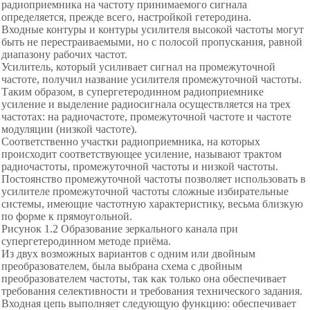
радиоприемника на частоту принимаемого сигнала
определяется, прежде всего, настройкой гетеродина.
Входные контуры и контуры усилителя высокой частоты могут
быть не перестраиваемыми, но с полосой пропускания, равной
диапазону рабочих частот.
Усилитель, который усиливает сигнал на промежуточной
частоте, получил название усилителя промежуточной частоты.
Таким образом, в супергетеродинном радиоприемнике
усиление и выделение радиосигнала осуществляется на трех
частотах: на радиочастоте, промежуточной частоте и частоте
модуляции (низкой частоте).
Соответственно участки радиоприемника, на которых
происходит соответствующее усиление, называют трактом
радиочастоты, промежуточной частоты и низкой частоты.
Постоянство промежуточной частоты позволяет использовать в
усилителе промежуточной частоты сложные избирательные
системы, имеющие частотную характеристику, весьма близкую
по форме к прямоугольной.
Рисунок 1.2 Образование зеркального канала при
супергетеродинном методе приёма.
Из двух возможных вариантов с одним или двойным
преобразователем, была выбрана схема с двойным
преобразователем частоты, так как только она обеспечивает
требования селективности и требования технического задания.
Входная цепь выполняет следующую функцию: обеспечивает