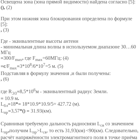
Освещена зона (зона прямой видимости) найдена согласно [5]:
(
),
(2)
При этом нижняя зона блокирования определена по формуле
[5]:
,
(3)
Где - эквивалентные высоты антенн
- минимальная длина волны в используемом диапазоне 30…60
МГц
=
300/F
,
где F
=60МГц; (4)
max
max
8
7
=с
/F
=
3*10
/6*10
=5 м.
(5)
max
Подставляя в формулу значения ,и были получены:
,
(6)
6
где R
=
8,5*10
м - эквивалентный радиус Земли.
ЭЗ
=
10.9 м
.
L
=
18
*
=
18*10.9*10.9/5= 427.72 (м).
бл
L
=
3,57
*(
) =
31.93(км).
пр
Сравнивая требуемую дальность радиосвязи L
со значением
св
L
,
получим
L
>L
, то есть 31,93(км)
<90(км). Следовательно,
пр
пр
св
расчёт напряжённости электромагнитного поля в точке приёма