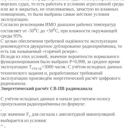
морских судах, то есть работать в условиях агрессивной среды
или же в закрытых, не отапливаемых, зачастую во влажных
помещениях, то были выбраны самые жёсткие условия
эксплуатации.
Согласно резолюциям ИМО диапазон рабочих температур
0
0
составляет от -50
С до +50
С, при влажности окружающей
среды 95%.
С целью обеспечения требуемой надёжности эксплуатации
рекомендуется двукратное дублирование радиоприёмника, то
есть так называемый «горячий резерв».
Исходя из этих условий, значение вероятности нормального
функционирования было выбрано P=0,998, за среднее время
эксплуатации Т
=3000 часов. С учётом исходных данных
отк ср
технического задания и, разработанных требований
эксплуатации произведём энергетический расчёт цифрового
радиоканала.
Энергетический расчёт
СВ-ПВ
радиоканала
С учётом исходных данных в начале рассчитаем полосу
пропускания радиоприёмника по формуле:
,
где значение F
для сигнала с амплитудной манипуляцией
с
выбирается из условия:
= ,