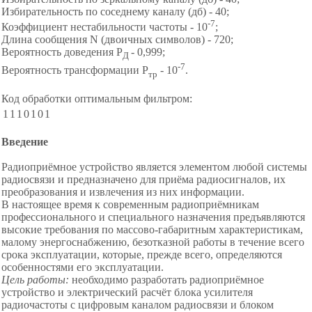
Избирательность по соседнему каналу (дб) - 40;
-7
Коэффициент нестабильности частоты - 10
;
Длина сообщения N (двоичных символов) - 720;
Вероятность доведения Р
- 0,999;
Д
-7
Вероятность трансформации P
- 10
.
тр
Код обработки оптимальным фильтром:
1
1
1
0
1
0
1
Введение
Радиоприёмное устройство является элементом любой системы
радиосвязи и предназначено для приёма радиосигналов, их
преобразования и извлечения из них информации.
В настоящее время к современным радиоприёмникам
профессионального и специального назначения предъявляются
высокие требования по массово-габаритным характеристикам,
малому энергоснабжению, безотказной работы в течение всего
срока эксплуатации, которые, прежде всего, определяются
особенностями его эксплуатации.
Цель работы:
необходимо разработать радиоприёмное
устройство и электрический расчёт блока усилителя
радиочастоты с цифровым каналом радиосвязи и блоком