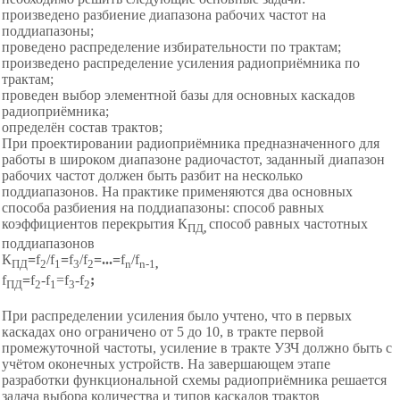
произведено разбиение диапазона рабочих частот на
поддиапазоны;
проведено распределение избирательности по трактам;
произведено распределение усиления радиоприёмника по
трактам;
проведен выбор элементной базы для основных каскадов
радиоприёмника;
определён состав трактов;
При проектировании радиоприёмника предназначенного для
работы в широком диапазоне радиочастот, заданный диапазон
рабочих частот должен быть разбит на несколько
поддиапазонов. На практике применяются два основных
способа разбиения на поддиапазоны: способ равных
коэффициентов перекрытия К
способ равных частотных
ПД
,
поддиапазонов
К
=
f
/f
=
f
/f
=...=
f
/f
ПД
2
1
3
2
n
n-1
,
f
=
f
-f
=f
-f
;
ПД
2
1
3
2
При распределении усиления было учтено, что в первых
каскадах оно ограничено от 5 до 10, в тракте первой
промежуточной частоты, усиление в тракте УЗЧ должно быть с
учётом оконечных устройств. На завершающем этапе
разработки функциональной схемы радиоприёмника решается
задача выбора количества и типов каскадов трактов