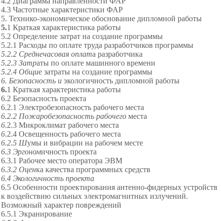
4.2 Диаграмма направленности ФАР
4.3 Частотные характеристики ФАР
5. Технико-экономическ
ое обоснование дипломной работы
5.
1 Краткая характеристика работы
5.2 Определение затрат на создание программы
5.2.1 Расходы по оплат
е труда разработчиков программы
5.2.2 Среднечасовая оплат
а разработчика
5.2.3 Затр
аты по оплате машинного времени
5.2.4 Общи
е затраты на создание программы
6. Безопасность и
экологичность дипломной работы
6.
1 Краткая характеристика работы
6.2 Безопасность проекта
6.2.1 Эле
ктробезопасность рабочего места
6.2.2 Пожаробезопасность рабочего
места
6
.2.3 Микроклимат рабочего места
6.
2.4 Освещенность рабочего места
6.2.5 Ш
умы и вибрации на рабочем месте
6.3 Эргоном
ичность проекта
6.
3.1 Рабочее место оператора ЭВМ
6.3.2 Оцен
ка качества программных средств
6.4 Экологичность проекта
6.5 Особенности проектирования антенно-фидерных устройств
к воздействию сильных электромагнитных излучений.
Возможный характер повреждений
6.5.1 Экранирование