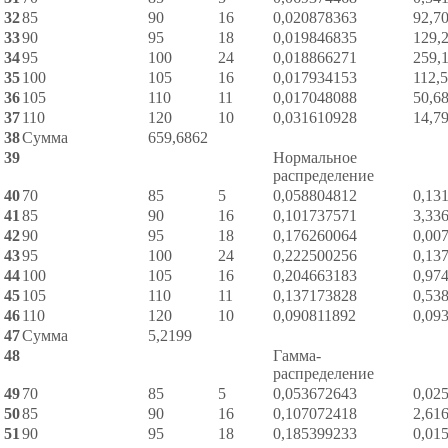
32
85
90
16
0,020878363
92,7
33
90
95
18
0,019846835
129,
34
95
100
24
0,018866271
259,
35
100
105
16
0,017934153
112,
36
105
110
11
0,017048088
50,6
37
110
120
10
0,031610928
14,7
38
Сумма
659,6862
39
Нормальное
распределение
40
70
85
5
0,058804812
0,13
41
85
90
16
0,101737571
3,33
42
90
95
18
0,176260064
0,00
43
95
100
24
0,222500256
0,13
44
100
105
16
0,204663183
0,97
45
105
110
11
0,137173828
0,53
46
110
120
10
0,090811892
0,09
47
Сумма
5,2199
48
Гамма-
распределение
49
70
85
5
0,053672643
0,02
50
85
90
16
0,107072418
2,61
51
90
95
18
0,185399233
0,01