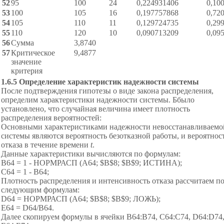
52
95
100
24
0,224931406
0,10
53
100
105
16
0,197757868
0,72
54
105
110
11
0,129724735
0,29
55
110
120
10
0,090713209
0,09
56
Сумма
3,8740
57
Критическое
9,4877
значение
критерия
1.6.5 Определение характеристик надежности системы
После подтверждения гипотезы о виде закона распределения,
определим характеристики надежности системы. Ббыло
установлено, что случайная величина имеет плотность
распределения вероятностей:
Основными характеристиками надежности невосстанавливаемо
системы являются вероятность безотказной работы, и вероятнос
отказа в течение времени
t
.
Данные характеристики вычисляются по формулам:
В64 = 1 - НОРМРАСП (А64; $B$8; $B$9; ИСТИНА);
С64 = 1 - В64;
Плотность распределения и интенсивность отказа рассчитаем п
следующим формулам:
D64 = НОРМРАСП (А64; $B$8; $B$9; ЛОЖЬ);
E64 = D64/B64.
Далее скопируем формулы в ячейки В64:В74, С64:С74, D64:D74