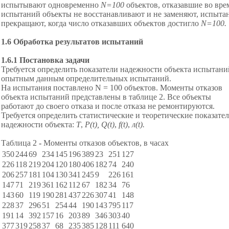
испытывают одновременно
N=100
объектов, отказавшие во вре
испытаний объекты не восстанавливают и не заменяют, испыта
прекращают, когда число отказавших объектов достигло
N
=100.
1
.6 Обработка результатов испытаний
1.6.1 Постановка задачи
Требуется определить показатели надежности объекта испытани
опытным данным определительных испытаний.
На испытания поставлено N = 100 объектов. Моменты отказов
объекта испытаний представлены в таблице 2. Все объекты
работают до своего отказа и после отказа не ремонтируются.
Требуется определить статистические и теоретические показате
надежности объекта:
T
,
P
(
t
),
Q
(
t
)
,
f
(
t
)
,
л(
t
).
Таблица 2
-
Моменты отказов объектов, в часах
350
244
69
234
145
196
389
23
251
127
226
118
219
204
120
180
406
182
74
240
206
257
181
104
130
341
245
9
226
161
147
71
219
361
162
112
67
182
34
76
143
60
119
190
281
437
226
307
41
148
228
37
296
51
254
44
190
143
795
117
191
14
392
157
16
203
89
346
303
40
377
319
258
37
68
235
385
128
111
640