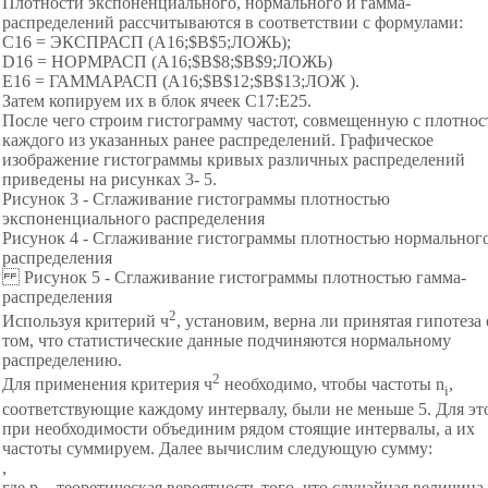
Плотности экспоненциального, нормального и гамма-
распределений рассчитываются в соответствии с формулами:
С16 = ЭКСПРАСП (А16;$B$5;ЛОЖЬ);
D16 = НОРМРАСП (А16;$B$8;$B$9;ЛОЖЬ)
E16 = ГАММАРАСП (А16;$B$12;$B$13;ЛОЖ ).
Затем копируем их в блок ячеек С17:Е25.
После чего строим гистограмму частот, совмещенную с плотно
каждого из указанных ранее распределений. Графическое
изображение гистограммы кривых различных распределений
приведены на рисунках 3- 5.
Рисунок 3 - Сглаживание гистограммы плотностью
экспоненциального распределения
Рисунок 4 - Сглаживание гистограммы плотностью нормальног
распределения
Рисунок 5 - Сглаживание гистограммы плотностью гамма-
распределения
2
Используя критерий ч
, установим, верна ли принятая гипотеза 
том, что статистические данные подчиняются нормальному
распределению.
2
Для применения критерия ч
необходимо, чтобы частоты n
,
i
соответствующие каждому интервалу, были не меньше 5. Для эт
при необходимости объединим рядом стоящие интервалы, а их
частоты суммируем. Далее вычислим следующую сумму:
,
где p
- теоретическая вероятность того, что случайная величина