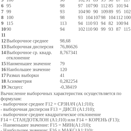
6
95
98
97
107
90
112
85
101
94
7
99
93
104
90
90
109
89
95
102
8
100
98
93
104
107
98
104
112
100
9
115
113
94
110
93
94
82
100
94
10
90
94
102
110
90
99
93
87
115
11
12
Выборочное среднее
98,68
13
Выборочная дисперсия
76,86626
14
Выборочное ср. квадр.
8,767341
отклонение
15
Наименьшее значение
79
16
Наибольшее значение
120
17
Размах выборки
41
18
Асимметрия
0,282254
19
Эксцесс
-0,38419
Вычисление выборочных характеристик осуществляется по
формулам:
- выборочное среднее F12 = СРЗНАЧ (A1:J10);
- выборочная дисперсия F13 = ДИСП (A1:J10);
- выборочное среднее квадратическое отклонение
F14 = СТАНДОТКЛОН (A1:J10) или F14 = КОРЕНЬ (F13);
- Наименьшее значение: F15 = МИН(A1:J10);
- Наибольшее значение: F16 = МАКС(A1:J10);