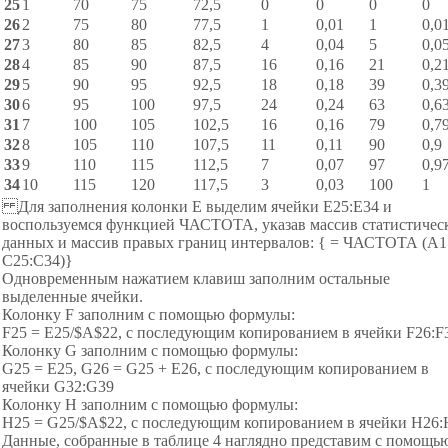
25
1
70
75
72,5
0
0
0
0
26
2
75
80
77,5
1
0,01
1
0,0
27
3
80
85
82,5
4
0,04
5
0,0
28
4
85
90
87,5
16
0,16
21
0,2
29
5
90
95
92,5
18
0,18
39
0,3
30
6
95
100
97,5
24
0,24
63
0,6
31
7
100
105
102,5
16
0,16
79
0,7
32
8
105
110
107,5
11
0,11
90
0,9
33
9
110
115
112,5
7
0,07
97
0,9
34
10
115
120
117,5
3
0,03
100
1
Для заполнения колонки Е выделим ячейки Е25:Е34 и
воспользуемся функцией ЧАСТОТА, указав массив статистичес
данных и массив правых границ интервалов: { = ЧАСТОТА (А1:
C25:C34)}
Одновременным нажатием клавиш заполним остальные
выделенные ячейки.
Колонку F заполним с помощью формулы:
F25 = E25/$A$22, с последующим копированием в ячейки F26:F
Колонку G заполним с помощью формулы:
G25 = E25, G26 = G25 + E26, с последующим копированием в
ячейки G32:G39
Колонку H заполним с помощью формулы:
H25 = G25/$A$22, с последующим копированием в ячейки H26:
Данные, собранные в таблице 4 наглядно представим с помощь