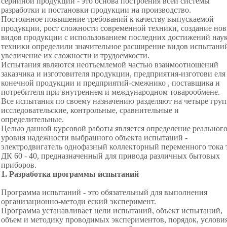
серийной продукции - это основа построения всей системы
разработки и постановки продукции на производство.
Постоянное повышение требований к качеству выпускаемой
продукции, рост сложности современной техники, создание но
видов продукции с использованием последних достижений нау
техники определили значительное расширение видов испытани
увеличение их сложности и трудоемкости.
Испытания являются неотъемлемой частью взаимоотношений
заказчика и изготовителя продукции, предприятия-изготови еля
конечной продукции и предприятий-смежнико , поставщика и
потребителя при внутреннем и международном товарообмене.
Все испытания по своему назначению разделяют на четыре гру
исследовательские, контрольные, сравнительные и
определительные.
Целью данной курсовой работы является определение реальног
уровня надежности выбранного объекта испытаний -
электродвигатель однофазный коллекторный переменного тока 
ДК 60 - 40, предназначенный для привода различных бытовых
приборов.
1
.
Разработка программы испытаний
Программа испытаний - это обязательный для выполнения
организационно-методи еский эксперимент.
Программа устанавливает цели испытаний, объект испытаний,
объем и методику проводимых экспериментов, порядок, условия