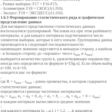
- Размах выборки: F17 = F16-F15;
- Асимметрия: F18 = СКОС(A1:J10);
- Эксцесс: F19 = ЭКСЦЕСС(A1:J10).
1
.6.
3
Формирование статистического ряда и графическое
представление данных
Для наглядного представления статистических данных
воспользуемся группировкой. Числовая ось при этом разбиваетс
интервалы, и для каждого интервала подсчитывается число
элементов выборки, которые в него попали. Группировка данн
производится в следующей последовательности:
наименьшее значение округляется в меньшую сторону, а наибол
- в большую сторону до «хороших» чисел х
и х
;
min
max
выбирается количество групп k, удовлетворяющее неравенству;
иногда оно определяется по формуле k=[5lg n]. Если объем выбо
n=100, то k=10;
находится шаг по формуле:
,
где R = х
- х
- длина промежутка, в котором содержатся
max
min
статистические данные;
определяются границы частичных интервалов:
а
=
х
,
а
=
а
+
h
,
a
=
a
+
h
,
…
,
a
=
a
+
h
=
х
;
0
min
1
0
2
1
k
k
-1
max
в каждом интервале вычисляются средние значения
;
для каждого интервала [a
,a
], i = 1,2, …,k находятся:
i
-1
i