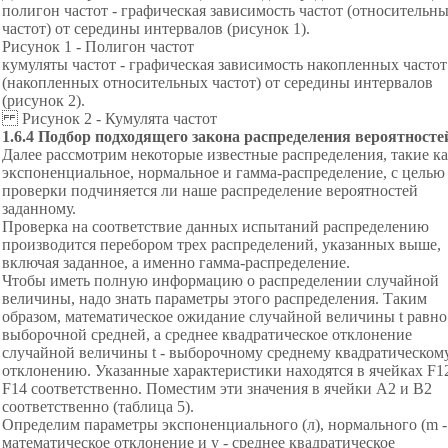
полигон частот - графическая зависимость частот (относительн
частот) от середины интервалов (рисунок 1).
Рисунок 1 - Полигон частот
кумуляты частот - графическая зависимость накопленных частот
(накопленных относительных частот) от середины интервалов
(рисунок 2).
Рисунок 2 - Кумулята частот
1.6.4 Подбор подходящего закона распределения вероятносте
Далее рассмотрим некоторые известные распределения, такие к
экспоненциальное, нормальное и гамма-распределение, с целью
проверки подчиняется ли наше распределение вероятностей
заданному.
Проверка на соответствие данных испытаний распределению
производится перебором трех распределений, указанных выше,
включая заданное, а именно гамма-распределение.
Чтобы иметь полную информацию о распределении случайной
величины, надо знать параметры этого распределения. Таким
образом, математическое ожидание случайной величины t равно
выборочной средней, а среднее квадратическое отклонение
случайной величины t - выборочному среднему квадратическом
отклонению. Указанные характеристики находятся в ячейках F1
F14 соответственно. Поместим эти значения в ячейки А2 и В2
соответственно (таблица 5).
Определим параметры экспоненциального (л), нормального (m -
математическое отклонение и у - среднее квадратическое