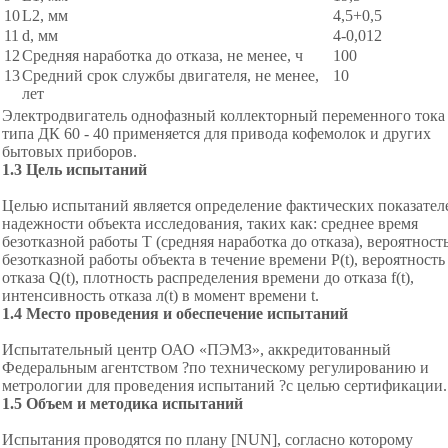
10
L2, мм
4,5+0,5
11
d, мм
4-0,012
12
Средняя наработка до отказа, не менее, ч
100
13
Средний срок службы двигателя, не менее,
10
лет
Электродвигатель однофазный коллекторный переменного тока
типа ДК 60 - 40 применяется для привода кофемолок и других
бытовых приборов.
1.3 Цель испытаний
Целью испытаний является определение фактических показател
надежности объекта исследования, таких как: среднее время
безотказной работы T (средняя наработка до отказа), вероятност
безотказной работы объекта в течение времени P(t), вероятность
отказа Q(t), плотность распределения времени до отказа f(t),
интенсивность отказа л(t) в момент времени
t.
1
.4 Место проведения и обеспечение испытаний
Испытательный центр ОАО «ПЭМЗ», аккредитованный
Федеральным агентством ?по техническому регулированию и
метрологии для проведения испытаний ?с целью сертификации.
1
.5 Объем и методика испытаний
Испытания проводятся по плану [NUN], согласно которому