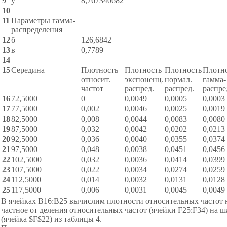
9
у
8,767340682
10
11
Параметры гамма-
распределения
12
б
126,6842
13
в
0,7789
14
15
Середина
Плотность
Плотность
Плотность
Плотн
относит.
экспоненц.
нормал.
гамма-
частот
распред.
распред.
распре
16
72,5000
0
0,0049
0,0005
0,0003
17
77,5000
0,002
0,0046
0,0025
0,0019
18
82,5000
0,008
0,0044
0,0083
0,0080
19
87,5000
0,032
0,0042
0,0202
0,0213
20
92,5000
0,036
0,0040
0,0355
0,0374
21
97,5000
0,048
0,0038
0,0451
0,0456
22
102,5000
0,032
0,0036
0,0414
0,0399
23
107,5000
0,022
0,0034
0,0274
0,0259
24
112,5000
0,014
0,0032
0,0131
0,0128
25
117,5000
0,006
0,0031
0,0045
0,0049
В ячейках В16:В25 вычислим плотности относительных частот 
частное от деления относительных частот (ячейки F25:F34) на ш
(ячейка $F$22) из таблицы 4.