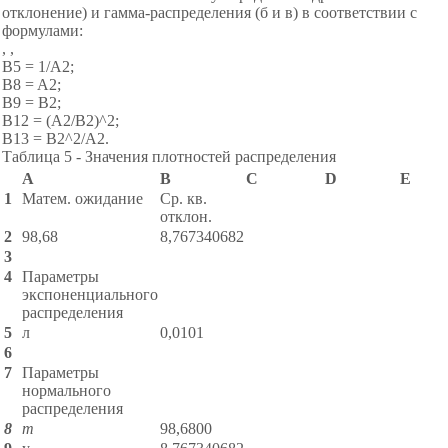
отклонение) и гамма-распределения (б и в) в соответствии с
формулами:
, ,
B5 = 1/A2;
B8 = A2;
B9 = B2;
B12 = (A2/B2)^2;
B13 = B2^2/A2.
Таблица 5 - Значения плотностей распределения
A
B
C
D
E
1
Матем. ожидание
Ср. кв.
отклон.
2
98,68
8,767340682
3
4
Параметры
экспоненциального
распределения
5
л
0,0101
6
7
Параметры
нормального
распределения
8
m
98,6800