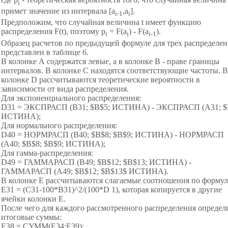
i
примет значение из интервала [a
,a
].
i
-1
i
Предположим, что случайная величина t имеет функцию
распределения F(t), поэтому p
= F(a
) - F(a
).
i
i
i
-1
Образец расчетов по предыдущей формуле для трех распределе
представлен в таблице 6.
В колонке А содержатся левые, а в колонке В - праве границы
интервалов. В колонке С находятся соответствующие частоты. В
колонке D рассчитываются теоретические вероятности в
зависимости от вида распределения.
Для экспоненциального распределения:
D31 = ЭКСПРАСП (B31; $B$5; ИСТИНА) - ЭКСПРАСП (А31; $
ИСТИНА);
Для нормального распределения:
D40 = НОРМРАСП (В40; $B$8; $B$9; ИСТИНА) - НОРМРАСП
(А40; $B$8; $B$9; ИСТИНА);
Для гамма-распределения:
D49 = ГАММАРАСП (В49; $B$12; $B$13; ИСТИНА) -
ГАММАРАСП (А49; $B$12; $B$13$ ИСТИНА).
В колонке Е рассчитываются слагаемые соотношения по формул
Е31 = (С31-100*В31)^2/(100*D 1), которая копируется в другие
ячейки колонки Е.
После чего для каждого рассмотренного распределения определ
итоговые суммы:
Е38 = СУММ(E34:E39);