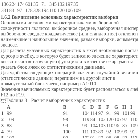
136
224
174
601
35
71
345
132
197
35
331
83
97
178
328
194
110
120
106
109
1
.6.
2
Вычисление основных характеристик выборки
Основными числовыми характеристиками выборочной
совокупности является: выборочное среднее, выборочная диспер
выборочное среднее квадратическое (или стандартное) отклонен
наименьшие и наибольшие значения, размах выборки, асимметр
эксцесс.
Для расчета указанных характеристик в Excel необходимо поста
курсор в ячейку, в которую будет записано значение характерист
вызвать соответствующую функцию и в качестве ее аргумента
указать блок ячеек со статистическими данными.
Для удобства следующих операций значения случайной величи
(статистические данные) перепишем на другой лист в
прямоугольный блок ячеек, например А1:J10.
Значения вычисляемых характеристик будет располагаться в яче
F12 по F19.
Таблица 3 - Расчет выборочных характеристик
A
B
C
D
E
F
G
H
I
1
99
91
104
114
97
91
99
101
99
2
109
98
119
84
102
120
107
97
110
3
88
99
99
104
103
110
96
85
109
4
79
100
111
103
89
92
109
99
91
5
100
90
102
91
89
95
98
87
117