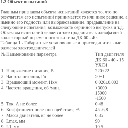
1.2
Объект испытаний
Главным признаком объекта испытаний является то, что по
результатам его испытаний принимается то или иное решение, а
именно его годность или выбраковывание, предъявление на
следующие испытания, возможность серийного выпуска и т.д.
Объектом испытаний является электродвигатель однофазный
коллекторный переменного тока типа ДК 60 - 40.
Таблица 1 - Габаритные установочные и присоединительные
размеры электродвигателей
№
Наименование параметра
Тип двигателя
ДК 60 - 40 - 15
УХЛ4
1
Напряжение питания, В
220±22
2
Частота питания, Гц
50±1
3
Вращаюший момент, Нхм
0,026±0,003
4
Частота вращения, об./мин.
+3000
15000
-1500
5
Ток, А не более
0,48
6
Коэффициент полезного действия, %
45 -6,8
7
Масса двигателя, кг не более
0,35
8
Lmax, мм
90
9
L1, мм
19,5