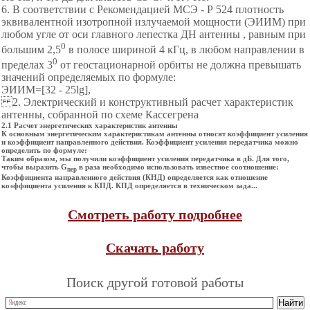
6. В соответствии с Рекомендацией МСЭ - Р 524 плотность
эквивалентной изотропной излучаемой мощности (ЭИИМ) при
любом угле от оси главного лепестка ДН антенны , равным при
0
большим 2,5
в полосе шириной 4 кГц, в любом направлении в
0
пределах 3
от геостационарной орбиты не должна превышать
значений определяемых по формуле:
ЭИИМ=[32 - 25lg],
2. Электрический и конструктивный расчет характеристик
антенны, собранной по схеме Кассегрена
2.1 Расчет энергетических характеристик антенны
К основным энергетическим характеристикам антенны относят коэффициент усиления
и коэффициент направленного действия. Коэффициент усиления передатчика можно
определить по формуле:
Таким образом, мы получили коэффициент усиления передатчика в дБ. Для того,
чтобы выразить G
в раза необходимо использовать известное соотношение:
пер
Коэффициента направленного действия (КНД) определяется как отношение
коэффициента усиления к КПД. КПД определяется в техническом зада...
Смотреть работу подробнее
Скачать работу
Поиск другой готовой работы