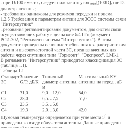
- при D/100 вместо , следует подставить угол
[(100D], где D-
min
диаметр антенны;
- требования одинаковы для режимов передачи и приема.
1.2.5 Требования к параметрам антенн для ЗССС системы связи
"Интерспутник"
Требования регламентированы документом, для систем связи
осуществляющих работу в диапазоне 6/4 ГГц (документ
РСИ-302, "Регламент системы "Интерспутник"). В этом
документе приведены основные требования к характеристикам
антенн и высокочастотной части ЗС, предназначенных для
работы через спутники типа "Горизонт", "Экспресс", LMI-1.
В регламенте "Интерспутник" приводится классификация ЗС
(таблица 1.1).
Таблица 1.1
Стандарт
Значение
Типичный
Максимальный КУ
ЗС
G/T; дБ/К
диаметр антенны,
антенны на перед., дБ
м
С1
31,0
9,0…12,0
54,0
С2
28,0
6,5…7,5
51,0
С3
23,5
3,5…5,0
С4
19,3
2,0…3,0
42,0
0
Шумовая температура определяется при угле места 5
и
приведены ко входу облучателя антенны. Данные приведены
для средней частоты диапазона.