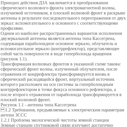
Принцип действия ДЗА заключается в преобразовании
сферического волнового фронта электромагнитной волны,
излучаемой источником, в плоский волновой фронт в раскрыве
антенны в результате последовательного переотражения от двух
зеркал: вспомогательного и основного с соответствующими
профилями.
Одним из наиболее распространенных вариантов исполнения
двузеркальной антенны является антенна типа Кассегрена,
содержащая параболоидное основное зеркало, облучатель и
вспомогательное зеркало (контррефлектор), представляющее
собой часть поверхности в виде гиперболоида вращения
(рисунок 1.1).
Трансформация волновых фронтов в указанной схеме такова:
сферический фронт волны, излученный облучателем, после
отражения от конррефлектра трансформируется вновь в
сферический расходящийся фронт, виртуальный источник
которого расположен на оси системы за гиперболоидным
контррефлектором в точке фокуса основного рефлектора, а
после второго отражения от параболоида трансформируется в
плоский волновой фронт.
Рисунок 1.1 - антенна типа Кассегрена
1.2 Требования, предъявляемые к электрическим параметрам
антенн ЗССС
1.2.1
Проблема экологической чистоты земной станции
Земные станции спутниковой связи излучают достаточно