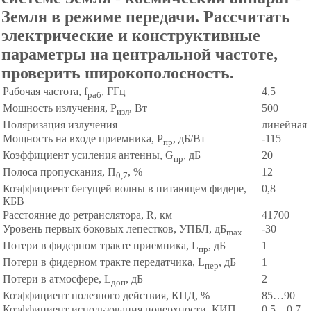
Земля в режиме передачи. Рассчитать
электрические и конструктивные
параметры на центральной частоте,
проверить широкополосность.
Рабочая частота, f
, ГГц
4,5
раб
Мощность излучения, P
, Вт
500
изл
Поляризация излучения
линейная
Мощность на входе приемника, P
, дБ/Вт
-115
пр
Коэффициент усиления антенны, G
, дБ
20
пр
Полоса пропускания, П
, %
12
0,7
Коэффициент бегущей волны в питающем фидере,
0,8
КБВ
Расстояние до ретранслятора, R, км
41700
Уровень первых боковых лепестков, УПБЛ, дБ
-30
max
Потери в фидерном тракте приемника, L
, дБ
1
пр
Потери в фидерном тракте передатчика, L
, дБ
1
пер
Потери в атмосфере, L
, дБ
2
доп
Коэффициент полезного действия, КПД, %
85…90
Коэффициент использования поверхности, КИП
0,5…0,7