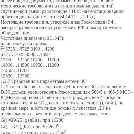
более общего документа, регламентирующего "Общие
технические требования на станции земные для линий
спутниковой связи, работающие с ИЗС на геостационарной
орбите в диапазонах частот 6/4,14/11…12 ГГц.
Настоящие требования, утвержденные Госкомсвязи РФ,
распространяются на выпускаемые в РФ и импортируемое
оборудование.
Частотные диапазоны ЗС, МГц
на передачу: на прием:
5725…6725 3400…4200
6725…7025 4500…4800
12750…13250 10700…11700
14000…14500 10950…11200
11450…11700
12500…12750
1.2.7 Требования к параметрам антенн ЗС
1. Уровень боковых лепестков ДН антенны ЗС с отношением
D/50 должен удовлетворять Рекомендациям 580-5 и 465-5 МСЭ-
Р (Международный Совет по электрорадиосвязи) согласно
которым антенны ЗС должны иметь усиление G(), (дБи), по
крайней мере, в 90% пиков боковых лепестков ДН не
превышающих значений, определяемых формулами:
G
(
) =29-25
lg
(дБи) ,
при
1
0
20
0
0
0
G
()= -3,5 (дБи), при 20
26,3
0
0
G()= 32-25lg (дБи), при 26,3
48