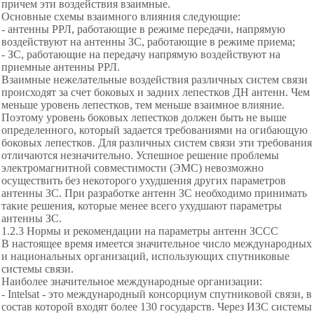
причем эти воздействия взаимные.
Основные схемы взаимного влияния следующие:
- антенны РРЛ, работающие в режиме передачи, напрямую
воздействуют на антенны ЗС, работающие в режиме приема;
- ЗС, работающие на передачу напрямую воздействуют на
приемные антенны РРЛ.
Взаимные нежелательные воздействия различных систем связи
происходят за счет боковых и задних лепестков ДН антенн. Чем
меньше уровень лепестков, тем меньше взаимное влияние.
Поэтому уровень боковых лепестков должен быть не выше
определенного, который задается требованиями на огибающую
боковых лепестков. Для различных систем связи эти требования
отличаются незначительно. Успешное решение проблемы
электромагнитной совместимости (ЭМС) невозможно
осуществить без некоторого ухудшения других параметров
антенны ЗС. При разработке антенн ЗС необходимо принимать
такие решения, которые менее всего ухудшают параметры
антенны ЗС.
1.2.3 Нормы и рекомендации на параметры антенн ЗССС
В настоящее время имеется значительное число международных
и национальных организаций, использующих спутниковые
системы связи.
Наиболее значительное международные организации:
- Intelsat - это международный консорциум спутниковой связи, в
состав которой входят более 130 государств. Через ИЗС системы