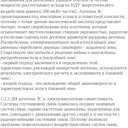
мощности рассчитывают исходя из ПДУ энергетического
воздействия равного 200 мкВт час/см
2
.
Антенна ЗС
ориентирована под некоторым углом в угломестной плоскости,
поэтому с точки зрения экологической чистоты представляет
интерес только сверхближняя зона излучения, которая
ограничивает местоположение станции окружностью, радиусом
в несколько единиц или десятков диаметров раскрыва антенны.
Распределение электромагнитного поля в ближайшей зоне
антенны определяет границы санитарно - защитной зоны.
Существует два подхода к решению задачи о нахождении
распределения поля в ближайшей зоне:
-
первый подход заключается в определении этой
характеристики для каждой конкретной антенны, используются
результаты электрического расчета и эксперимента в ближней
зоне;
- второй подход - это нахождение общей закономерности в
характеристиках поля в ближней зоне.
1.2.2 ДН антенны ЗС и электромагнитная совместимость
Системы спутниковой связи появились позднее наземных
систем связи, однако частотные диапазоны, выделенные для
них, совпадают с диапазонами других служб и в частности с
радиорелейными системами связи. Поэтому возникли
проблемы нежелательного воздействия обеих систем связи,