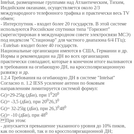
Intelsat, размещенные группами над Атлантическим, Тихим,
Индийским океанами, осуществляется около 2/3
международного телефонного трафика и практически весь TV
обмен;
- Интерспутник - входит более 20 государств. В этой системе
используются Российские спутники типа "Горизонт"
(зарегистрирован в международном совете электросвязи МСЭ)
под индексом "Стационар" для частного диапазона 6/4 ГГц);
- Eutelsat- входит более 40 государств.
Национальные организации имеются в США, Германии и др.
Нормы и рекомендации на ДН во всех организациях
практически совпадают, которые в конечном итоге выливаются
в требования на огибающую ДН, на кроссполяризационную
развязку и др.
1.2.4 Требования на огибающую ДН в системе "Intelsat"
Согласно п. 1.2 IESS усиление антенн по боковым
направлениям лимитируется системой формул:
0
0
G()=29-25lg (дБи), при 1
20
0
0
G()= -3,5 (дБи), при 20
26,3
0
0
G()= 32-25lg (дБи), при 26,3
48
0
G()= -10 (дБи), при 48
При этом:
- допускается превышение указанного уровня до 10% пиков,
как по основной, так и по кроссполяризационной ДН;