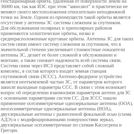
геостационарная орбита, удаленная от поверхности Земли на
36000 км, так как ИЗС при этом
"
зависают
"
и практически не
меняют своего местоположения относительно неподвижной
точки на Земле. Одним из преимуществ такой орбиты является
отсутствие у антенны ЗС системы слежения за спутником.
Для обслуживания полярных и приполярных районов
применяются эллиптические орбиты, низко и
среднерасположенные круговые орбиты. Антенны ЗС для таких
систем связи имеют систему слежения за спутником, что в
значительной степени увеличивает стоимостные показатели
антенны ЗС, делает ее более сложной в обслуживании и
монтаже, а также снижает надежность всей системы связи.
Система связи через ИСЗ представляет собой сложный
комплекс, в состав которого входит земная станция
спутниковой связи (ЗССС). Антенно-фидерное устройство
является неотъемлемой частью ЗС, от параметров которого
зависят выходные параметры ССС. В связи с этим возникает
вопрос об определении взаимосвязи параметров антенн для ЗС
с основными параметрами систем СС. Для ЗССС нашли
применение осесимметричные однозеркальные антенны (ООА),
неосесимметричные однозеркальные антенны (НОА),
двухзеркальные антенны с разнесенной фокальной осью (схема
АДЭ) и с модифицированными поверхностями зеркал,
двухзеркальные осесимметричные по схемам Кассегрена и
Грегори.