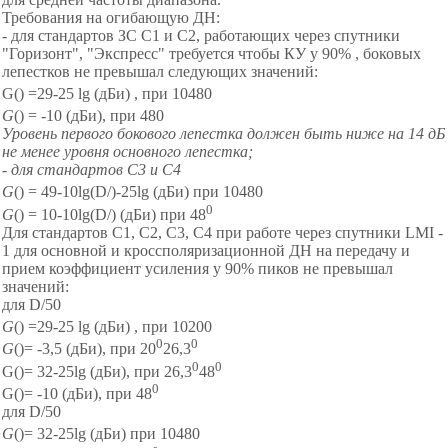
Требования на огибающую ДН:
- для стандартов ЗС С1 и С2, работающих через спутники
"Горизонт", "Экспресс" требуется чтобы КУ у 90% , боковых
лепестков не превышал следующих значений:
G
(
) =29-25
lg
(дБи) ,
при
1
0
48
0
G
(
) = -10 (дБи),
при
48
0
Уровень первого бокового лепестка должен быть ниже на 14 дБ
не менее уровня основного лепестка;
- для стандартов С3 и С4
G
(
) = 49-10
lg
(
D
/
)-25
lg
(дБи)
при
1
0
48
0
0
G
() = 10-10lg(D/) (дБи) при 48
Для стандартов С1, С2, С3, С4 при работе через спутники LMI -
1 для основной и кроссполяризационной ДН на передачу и
прием коэффициент усиления у 90% пиков не превышал
значений:
для D/50
G
(
) =29-25
lg
(дБи) ,
при
1
0
20
0
0
0
G
()= -3,5 (дБи), при 20
26,3
0
0
G()= 32-25lg (дБи), при 26,3
48
0
G()= -10 (дБи), при 48
для D/50
G
(
)= 32-25
lg
(дБи)
при
1
0
48
0