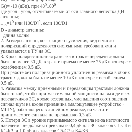
0
0
G()= -10 (дБи), при 48
180
где угол - угол, отсчитываемый от оси главного лепестка ДН
антенны;
0
0
=1
или [100/D]
, если 100/D1
min
D - диаметр антенны;
- длина волны.
2. Размеры антенн, коэффициент усиления, вид и число
поляризаций определяются системными требованиями и
указываются в ТУ на ЗС.
3. Кроссполяризационная развязка в тракте передачи должна
быть не менее 30 дБ, в тракте приема не менее 25 дБ в контуре с
ослаблением 0,5 дБ.
При работе без поляризационного уплотнения развязка в обоих
трактах должна быть не менее 19 дБ в контуре с ослаблением
0,5 дБ.
4. Развязка между приемными и передающим трактами должна
быть такой, чтобы при максимальной мощности на выходе всех
передатчиков ЗС, кроме резервных, уменьшения соотношения
сигнал-шум на входе приемника (малошумящее устройство -
МШУ), работающего в линейном режиме, на частоте
принимаемого сигнала не превышало 0,3 дБ.
5. Потери ЗС в уровне принимаемого сигнала из-за неточности
наведения не должны превышать 0,4 дБ для ЗС классов С1-С4 и
К1-К3, и 1,0 дБ для классов С5-С7 и К4-К6.