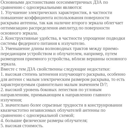
Основными достоинствами осесимметричных ДЗА по
сравнению с однозеркальными являются:
1. Улучшение электрических характеристик, в частности
повышение коэффициента использования поверхности
раскрыва антенны, так как наличие второго зеркала облегчает
оптимизацию распределения амплитуд по поверхности
основного зеркала.
2. Конструктивные удобства, в частности упрощение подводки
системы фидерного питания к излучателю.
3. Уменьшение длины волноводных трактов между приемо-
передающим устройством и облучателем, например, путем
размещения приемного устройства, вблизи вершины основного
зеркала.
Вместе с тем ДЗА свойственны следующие недостатки:
1. высокая степень затенения излучающего раскрыва, особенно
для антенн с малым электрическим размером раскрыва, то есть
характеризуемым сравнительно малым значением D/?;
2. высокий уровень боковых лепестков по угловым
направлениям, примыкающим к направлению главного
излучения;
3. значительно более серьезные трудности в конструировании
квазичастотно независимых облучателей антенны по
сравнению с однозеркальной схемой;
4. большие физические размеры облучателя;
5. высокая стоимость.