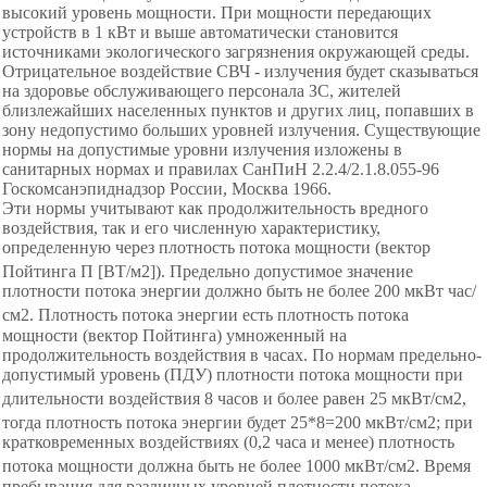
высокий уровень мощности. При мощности передающих
устройств в 1 кВт и выше автоматически становится
источниками экологического загрязнения окружающей среды.
Отрицательное воздействие СВЧ - излучения будет сказываться
на здоровье обслуживающего персонала ЗС, жителей
близлежайших населенных пунктов и других лиц, попавших в
зону недопустимо больших уровней излучения. Существующие
нормы на допустимые уровни излучения изложены в
санитарных нормах и правилах СанПиН 2.2.4/2.1.8.055-96
Госкомсанэпиднадзор России, Москва 1966.
Эти нормы учитывают как продолжительность вредного
воздействия, так и его численную характеристику,
определенную через плотность потока мощности (вектор
Пойтинга П [ВТ/м
2
]). Предельно допустимое значение
плотности потока энергии должно быть не более 200 мкВт час/
см
2
. Плотность потока энергии есть плотность потока
мощности (вектор Пойтинга) умноженный на
продолжительность воздействия в часах. По нормам предельно-
допустимый уровень (ПДУ)
плотности потока мощности при
длительности воздействия 8 часов и более равен 25 мкВт/см
2
,
тогда плотность потока энергии будет 25*8=200 мкВт/см
2
; при
кратковременных воздействиях (0,2 часа и менее) плотность
потока мощности должна быть не более 1000 мкВт/см
2
. Время
пребывания
для различных уровней плотности потока