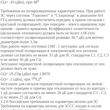
0
G
()= -10 (дБи), при 48
Требования на поляризационные характеристики. При работе
ЗС через спутник "Горизонт" и "Стационар" в диапазоне 6/4
ГГц антенна должна обеспечить передачу и прием сигналов с
круговой поляризацией: при передаче - левого вращения, при
приеме - правого вращения. Коэффициент эллиптичности
(аксиальное отношение) должен быть не более 1,06 (что
соответствует поляризационной развязке 30,7 дБ) для антенн
диаметром более 3,5м.
При работе через спутники LMI - 1 затухание для сигнала
перекрестной поляризации в электрической оси антенны
должно составлять не менее 33 дБ для ЗС стандартов С1, С2, С3
и не менее 30 дБ для С4.
Затухание перекрестной поляризации при отклонении от оси
должно быть не хуже:
G
(
)= 19-25
lg
(дБи)
при 1,8
0
7
0
0
0
G
()= -2 (дБи), при 7
9,2
Затухание для сигнала перекрестной поляризации на любой
частоте передачи и приема при отклонении от оси по контуру -
1 дБ должно составлять не менее 28 дБ для стандартов С1 - С3,
и не менее 25 дБ для С4.
1.2.6 Российские требования на параметры антенн для ЗС
Требования на параметры антенн для ЗССС входят в состав