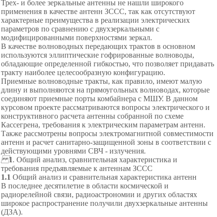
Трех- и более зеркальные антенны не нашли широкого
применения в качестве антенн ЗССС, так как отсутствуют
характерные преимущества в реализации электрических
параметров по сравнению с
двухзеркальными с
модифицированными поверхностями зеркал.
В качестве волноводных передающих трактов в основном
используются эллиптические гофрированные волноводы,
обладающие определенной гибкостью, что позволяет придавать
тракту наиболее целесообразную конфигурацию.
Приемные волноводные тракты, как правило, имеют малую
длину и выполняются на прямоугольных волноводах, которые
соединяют приемные порты комбайнера с МШУ. В данном
курсовом проекте рассматриваются вопросы электрического и
конструктивного расчета антенны собранной по схеме
Кассегрена, требования к электрическим параметрам антенн.
Также рассмотрены вопросы электромагнитной совместимости
антенн и расчет санитарно-защищенной зоны в соответствии с
действующими уровнями СВЧ - излучения.
1
.
Общий анализ, сравнительная характеристика и
требования предъявля
емые к антеннам ЗССС
1.1
Общий анализ и сравнительная характеристика антенн
В последнее десятилетие в области космической и
радиорелейной связи, радиоастрономии и других областях
широкое распространение получили двухзеркальные антенны
(ДЗА).