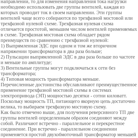
направлении, то для изменения направления тока нагрузки
необходимо использовать две группы вентилей, каждая из
которых проводит ток в своем направлении. Эти группы
вентилей чаще всего собираются по трехфазной мостовой или
трехфазной нулевой схеме. Трехфазная нулевая схема
отличается простотой, меньшим числом вентилей применяемых
в схеме. Трехфазная мостовая схема обладает рядом
преимуществ по сравнению с трехфазной нулевой:
1) Выпрямленная ЭДС при одном и том же вторичном
напряжении трансформатора в два раза больше;
2) Пульсации выпрямленной ЭДС в два раза больше по частоте
и меньше по амплитуде;
3) Вентильные группы могут подключаться к сети без
трансформатора;
4) Типовая мощность трансформатора меньше.
Перечисленные достоинства обуславливают преимущественное
применение трехфазной мостовой схемы в системах
электропривода (ЭП) мощностью десятки - сотни киловатт.
Поскольку мощность ТП, питающего якорную цепь достаточно
велика, то выбираем трехфазную мостовую схему.
Как было отмечено выше, для получения реверсивного ТП две
группы вентилей определенным образом соединяют между
собой. Различают встречно - параллельное и перекрестное
соединение. При встречно - параллельном соединении
применяется простой двухобмоточный трансформатор меньшей