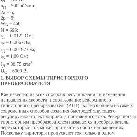
Н
n
= 500 об/мин;
Н
2а = 6;
2р = 6;
W
= 460;
В
N = 696;
r
= 0.0122 Ом;
Я
r
= 0.0067Ом;
К
r
= 0.00197 Ом;
Д
r
= 1,86 Ом;
В
2
J
= 88,75 кгм
.
Д
U
= 6000 В.
C
1
.
ВЫБОР СХЕМЫ ТИРИСТОРНОГО
ПРЕОБРАЗОВАТ
Е
ЛЯ
Как известно из всех способов регулирования и изменения
направления скорости, использование реверсивного
тиристорного преобразователя (РТП) является одним из самых
современных способов создания быстродействующего
регулируемого электропривода постоянного тока. Реверсивным
тиристорным преобразователем называется преобразователь,
через который ток может протекать в обоих направлениях.
Поскольку тиристоры пропускают ток только в одном