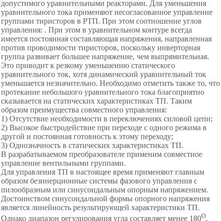
допустимого уравнительными реакторами. Для уменьшения
уравнительного тока применяют несогласованное управление
группами тиристоров в РТП. При этом соотношение углов
управления: . При этом в уравнительном контуре всегда
имеется постоянная составляющая напряжения, направленная
против проводимости тиристоров, поскольку инверторная
группа развивает большее напряжение, чем выпрямительная.
Это приводит к резкому уменьшению статического
уравнительного ток, хотя динамический уравнительный ток
уменьшается незначительно. Необходимо отметить также то, что
протекание небольшого уравнительного тока благоприятно
сказывается на статических характеристиках ТП. Таким
образом преимущества совместного управления:
1) Отсутствие необходимости в переключениях силовой цепи;
2) Высокое быстродействие при переходе с одного режима в
другой и постоянная готовность к этому переходу;
3) Однозначность в статических характеристиках ТП.
В разрабатываемом преобразователе применим совместное
управление вентильными группами.
Для управления ТП в настоящее время применяют главным
образом безинерционные системы фазового управления с
пилообразным или синусоидальным опорным напряжением.
Достоинством синусоидальной формы опорного напряжения
является линейность результирующей характеристики ТП.
О
Однако диапазон регулирования угла составляет менее 180
,