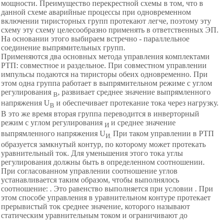
мощности. Преимущество перекрестной схемы в том, что в
данной схеме аварийные процессы при одновременном
включении тиристорных групп протекают легче, поэтому эту
схему эту схему целесообразно применять в ответственных ЭП.
На основании этого выбираем встречно - параллельное
соединение выпрямительных групп.
Применяются два основных метода управления комплектами
РТП: совместное и раздельное. При совместном управлении
импульсы подаются на тиристоры обеих одновременно. При
этом одна группа работает в выпрямительном режиме с углом
регулирования
, развивает среднее значение выпрямленного
В
напряжения U
и обеспечивает протекание тока через нагрузку.
В
В это же время вторая группа переводится в инверторный
режим с углом регулирования
и среднее значение
И
выпрямленного напряжения U
При таком управлении в РТП
И.
образуется замкнутый контур, по которому может протекать
уравнительный ток. Для уменьшения этого тока углы
регулирования должны быть в определенном соотношении.
При согласованном управлении соотношение углов
устанавливается таким образом, чтобы выполнялось
соотношение: . Это равенство выполняется при условии . При
этом способе управления в уравнительном контуре протекает
прерывистый ток среднее значение, которого называют
статическим уравнительным током и ограничивают до