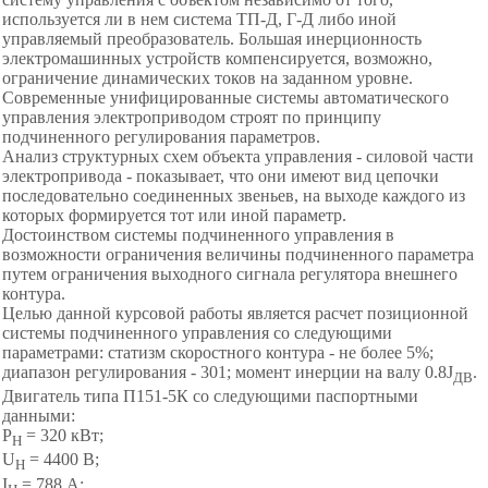
используется ли в нем система ТП-Д, Г-Д либо иной
управляемый преобразователь. Большая инерционность
электромашинных устройств компенсируется, возможно,
ограничение динамических токов на заданном уровне.
Современные унифицированные системы автоматического
управления электроприводом строят по принципу
подчиненного регулирования параметров.
Анализ структурных схем объекта управления - силовой части
электропривода - показывает, что они имеют вид цепочки
последовательно соединенных звеньев, на выходе каждого из
которых формируется тот или иной параметр.
Достоинством системы подчиненного управления в
возможности ограничения величины подчиненного параметра
путем ограничения выходного сигнала регулятора внешнего
контура.
Целью данной курсовой работы является расчет позиционной
системы подчиненного управления со следующими
параметрами: статизм скоростного контура - не более 5%;
диапазон регулирования - 301; момент инерции на валу 0.8J
.
ДВ
Двигатель типа П151-5К со следующими паспортными
данными:
Р
= 320 кВт;
Н
U
= 4400 В;
Н
I
= 788 А;