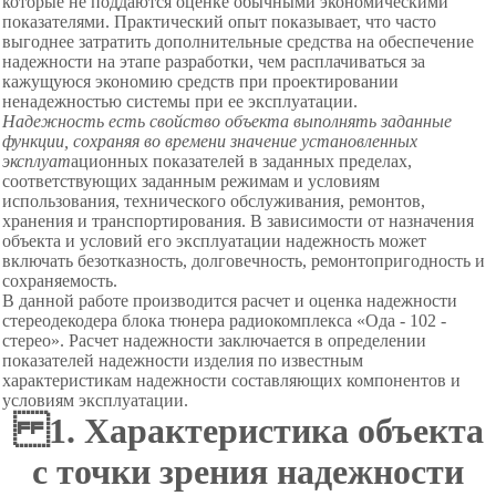
которые не поддаются оценке обычными экономическими
показателями. Практический опыт показывает, что часто
выгоднее затр
а
тить дополнительные средства на обеспечение
надежности на этапе разработки, чем расплачиваться за
кажущуюся экономию средств при проектировании
ненадежностью системы при ее эк
с
плуатации.
Надежность есть свойство объекта выполнять заданные
функции, сохраняя во времени значение установленных
эксплуат
ационных показателей в заданных пределах,
соответствующих заданным режимам и условиям
использования, технического обслуживания, ремонтов,
хранения и транспортирования. В зависимости от назначения
объекта и условий его эксплуатации надежность может
включать безотказность, долговечность, ремонтопригодность и
сохраняемость.
В данной работе производится расчет и оценка надежности
стереодекодера блока тюнера радиокомплекса «Ода - 102 -
стерео». Расчет надежности заключается в определении
показателей надежности изделия по известным
характеристикам надежности составляющих компонентов и
условиям эксплуатации.
1. Характеристика объекта
с точки зрения надежности