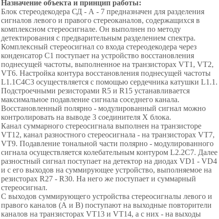
Назначение объекта и принцип работы:
Блок стереодекодера СД - А - 7 предназначен для разделения
сигналов левого и правого стереоканалов, содержащихся в
комплексном стереосигнале. Он выполнен по методу
детектирования с предварительным разделением спектра.
Комплексный стереосигнал со входа стереодекодера через
конденсатор С1 поступает на устройство восстановления
поднесущей частоты, выполненное на транзисторах VT1, VT2,
VT6. Настройка контура восстановления поднесущей частоты
L1.1C4C3 осуществляется с помощью сердечника катушки L1.1.
Подстроечными резисторами R5 и R15 устанавливается
максимальное подавление сигнала соседнего канала.
Восстановленный полярно - модулированный сигнал можно
контролировать на выводе 3 соединителя Х блока.
Канал суммарного стереосигнала выполнен на транзисторе
VT12, канал разностного стереосигнала - на транзисторах VT7,
VT9. Подавление тональной части полярно - модулированного
сигнала осуществляется колебательным контуром L2.2C7. Далее
разностный сигнал поступает на детектор на диодах VD1 - VD4
и с его выходов на суммирующее устройство, выполняемое на
резисторах R27 - R30. На него же поступает и суммарный
стереосигнал.
С выходов суммирующего устройства стереосигналы левого и
правого каналов (А и В) поступают на выходные повторители
каналов на транзисторах VT13 и VT14, а с них - на выходы