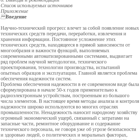
Список используемых источников
Приложение
Введение
Научно-технический прогресс влечет за собой появление новых
технических средств передачи, переработки, извлечения и
хранения информации. Постоянное усложнение этих
технических средств, находящееся в прямой зависимости от
многообразия и важности функций, выполняемых
современными автоматизированными системами, выдвигает
ряд проблем научной методологии, технического
проектирования, технологии производства, испытаний
опытных образцов и эксплуатации. Главной является проблема
обеспечения надежности систем.
Проблема обеспечения надежности в ее современном виде была
сформулирована в начале 50-х годов применительно к
радиоэле
к
тронным устройствам, построенным из большого
числа элементов. В настоящее время методы анализа и контроля
надежности широко используются во многих отраслях
промышленности. Ненадежность наносит народному хозяйству
огромный экономический ущерб, св
я
занный с затратами на
запасные части, ремонтное оборудование и содержание
технического персонала, не говоря уже об угрозе без
о
пасности
и здоровью людей, о политических и моральных факторах,