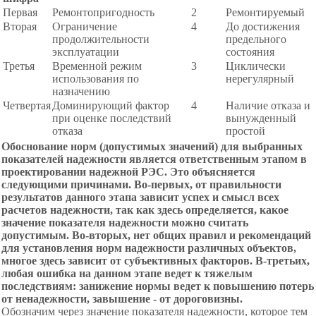
Первая
Ремонтопригодность
2
Ремонтируемый
Вторая
Ограничение
4
До достижения
продолжительности
предельного
эксплуатации
состояния
Третья
Временной режим
3
Циклически
использования по
нерегулярный
назначению
Четвертая
Доминирующий фактор
4
Наличие отказа и
при оценке последствий
вынужденный
отказа
простой
Обоснование норм
(допустимых значений) для выбранных
показателей надежности является ответственным этапом в
проектировании надежной РЭС. Это объясняется
следующими причинами. Во-первых, от правильности
результатов данного этапа зависит успех и смысл всех
расчетов надежности, так как здесь определяется, какое
значение показателя надежности можно считать
допустимым. Во-вторых, нет общих правил и рекомендаций
для установления норм надежности различных объектов,
многое здесь зависит от субъективных факторов. В-третьих,
любая ошибка на данном этапе ведет к тяжелым
последствиям: занижение нормы ведет к повышению потерь
от ненадежности, завышение - от дороговизны.
Обозначим через значение показателя надежности, которое тем