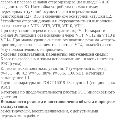
левого и правого каналов стереодекодера (на выводы 8 и 10
соединителя Х). Настройка устройства по максимуму
переходных затуханий осуществляется переменными
резисторами R27, R30 и сердечником контурной катушки L2.
Устройство стереоиндикации и стереоавтоматики выполнено
на транзисторах VT3 - VT5, VT8, VT10, VT11.
При отсутствии стереосигнала транзистор VT10 закрыт и
сигнал ЗЧ проходит без искажений через VT1, VT12 на VT13 и
VT14. При малом уровне сигнала отключение режима «стерео»
производится открыванием транзистора VT4, подачей на его
базу положительного напряжения.
Условия эксплуатации, параметры окружающей среды:
Класс по глобальным зонам использования: 1 класс - наземная
РЭС (суша)
Климатическая зона эксплуатации: У (умеренный климат)
t=-45…+40 ?С; W=45…80%; Р=83,6…106 кПа. Категория
размещения: 1.1
Группа аппаратуры по ГОСТ 16019-78: группа 1 (стационарная
РЭС)
Категория по продолжительности работы: РЭС многократного
действия
Возможности ремонта и восстановления объекта в процессе
эксплуатации:
ремонтируемый, восстанавливаемый, с допустимыми
перерывами в работе.