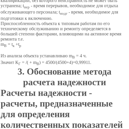
квалификации, без которого неисправность не может быть
устранена; t
- время перерывов, необходимое для отдыха
пер
обслуживающего персонала; t
- время, необходимое для
подг
подготовки к включению.
Приспособленность объекта к типовым работам по его
техническому обслуживанию и ремонту определяется в
большей степени факторами, влияющими на активное время
ремонта т.е.
m
= t
+t
B
к
р
Из анализа объекта устанавливаю m
= 4 ч.
B
Значит К
= /( + m
) = 4500/(4500+4)=0,99911.
Г
B
3. Обоснование метода
расчета надежности
Расчеты надежности -
расчеты, предназначенные
для определения
количественных показателей