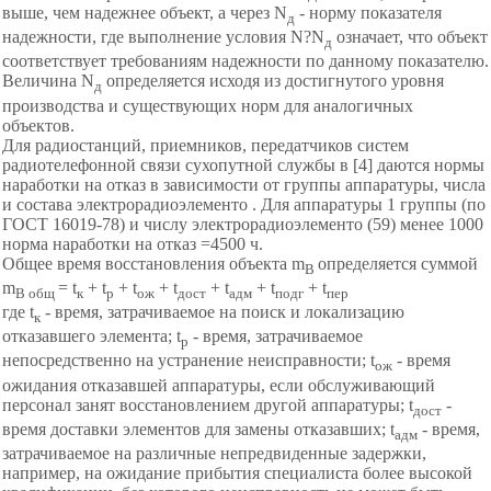
выше, чем надежнее объект, а через N
- норму показателя
д
надежности, где выполнение условия N?N
означает, что объект
д
соответствует требованиям надежности по данному показателю.
Величина N
определяется исходя из достигнутого уровня
д
производства и существующих норм для аналогичных
объектов.
Для радиостанций, приемников, передатчиков систем
радиотелефонной связи сухопутной службы в [4] даются нормы
наработки на отказ в зависимости от группы аппаратуры, числа
и состава электрорадиоэлементо . Для аппаратуры 1 группы (по
ГОСТ 16019-78) и числу электрорадиоэлементо (59) менее 1000
норма наработки на отказ =4500 ч.
Общее время восстановления объекта m
определяется суммой
B
m
= t
+ t
+ t
+ t
+ t
+ t
+ t
B
общ
к
р
ож
дост
адм
подг
пер
где t
- время, затрачиваемое на поиск и локализацию
к
отказавшего элемента; t
- время, затрачиваемое
р
непосредственно на устранение неисправности; t
- время
ож
ожидания отказавшей аппаратуры, если обслуживающий
персонал занят восстановлением другой аппаратуры; t
-
дост
время доставки элементов для замены отказавших; t
- время,
адм
затрачиваемое на различные непредвиденные задержки,
например, на ожидание прибытия специалиста более высокой