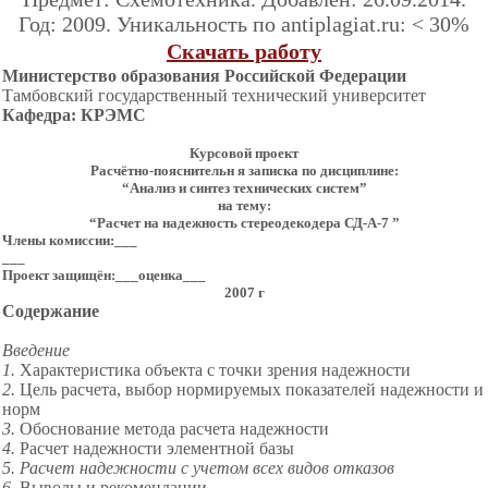
Год: 2009. Уникальность по antiplagiat.ru: < 30%
Скачать работу
Министерство образования Российской Федерации
Тамбовский государственный технический университет
Кафедра: КРЭМС
Курсовой проект
Расчётно-пояснительн я записка по дисциплине:
“Анализ и синтез технических систем”
на тему:
“Расчет на надежность стереодекодера СД-А-7 ”
Члены комиссии:___
___
Проект защищён:___оценка___
2007 г
Содержание
Введение
1.
Характеристика объекта с точки зрения надежности
2.
Цель расчета, выбор нормируемых показателей надежности и
норм
3.
Обоснование метода расчета надежности
4.
Расчет надежности элементной базы
5. Расчет надежности с учетом всех видов отказов
6.
Выводы и рекомендации