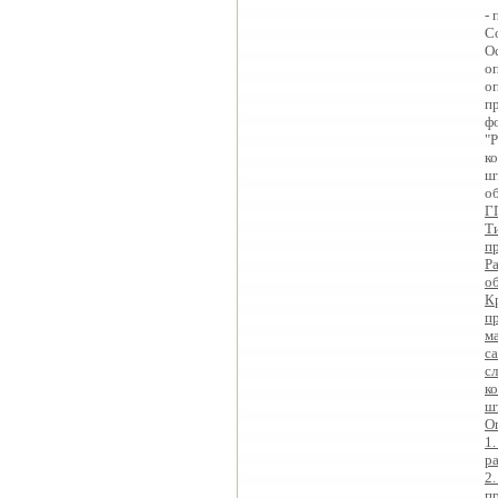
- 
Со
О
о
о
п
ф
"
к
ш
о
Г
Т
п
Р
о
К
п
ма
са
с
к
ш
О
1
ра
2
п