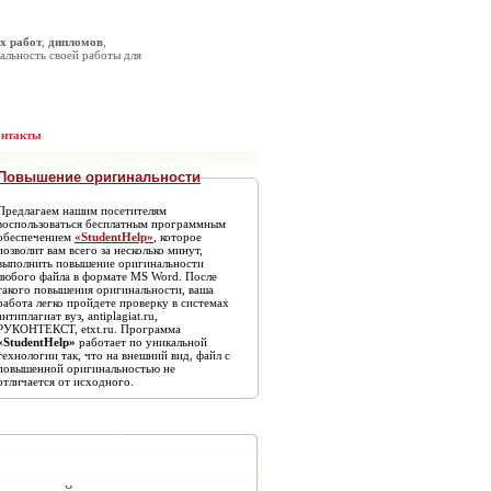
х работ
,
дипломов
,
альность своей работы для
онтакты
Повышение оригинальности
Предлагаем нашим посетителям
воспользоваться бесплатным программным
обеспечением
«StudentHelp»
, которое
позволит вам всего за несколько минут,
выполнить повышение оригинальности
любого файла в формате MS Word. После
такого повышения оригинальности, ваша
работа легко пройдете проверку в системах
антиплагиат вуз, antiplagiat.ru,
РУКОНТЕКСТ, etxt.ru. Программа
«StudentHelp»
работает по уникальной
технологии так, что на внешний вид, файл с
повышенной оригинальностью не
отличается от исходного.