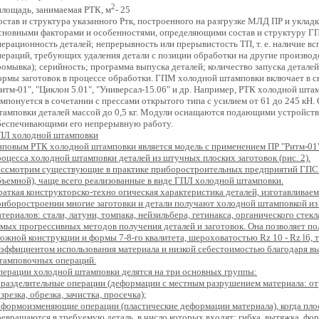
2
площадь, занимаемая РТК, м
- 25
став и структура указанного Ртк, построенного на разгрузке МЛД ПР и укладке 
сновными факторами и особенностями, определяющими состав и структуру Г
перационность деталей; непрерывность или прерывистость ТП, т. е. наличие в
пераций, требующих удаления детали с позиции обработки на другие производс
ромывка); серийность; программа выпуска деталей; количество запуска детале
ормы заготовок в процессе обработки. ГПМ холодной штамповки включает в св
Ритм-01", "Циклон 5.01", "Универсал-15.06" и др. Например, РТК холодной шта
омпонуется в сочетании с прессами открытого типа с усилием от 61 до 245 кН
тамповки деталей массой до 0,5 кг. Модули оснащаются подающими устройст
беспечивающими его непрерывную работу.
ПЛ холодной штамповки
иповым РТК холодной штамповки является модель с применением ПР "Ритм-01"
роцесса холодной штамповки деталей из штучных плоских заготовок (рис. 2).
ассмотрим существующие в практике приборостроительных предприятий ГПС 
бъемной), чаще всего реализованные в виде ГПЛ холодной штамповки.
раткая конструкторско-техно огическая характеристика деталей, изготавлива
риборостроении многие заготовки и детали получают холодной штамповкой из 
териалов: стали, латуни, томпака, нейзильбера, гетинакса, органического стекл
мых прогрессивных методов получения деталей и заготовок. Она позволяет полу
ложной конструкции и формы 7-8-го квалитета, шероховатостью Rz 10 - Rz l6, 
оэффициентом использования материала и низкой себестоимостью благодаря в
тамповочных операций.
перации холодной штамповки делятся на три основных группы:
. разделительные операции (деформации с местным разрушением материала: отре
зрезка, обрезка, зачистка, просечка);
. формоизменяющие операции (пластические деформации материала), когда пло
ревращаются в требуемую деталь, в число которых входят: гибка, вытяжка, фор