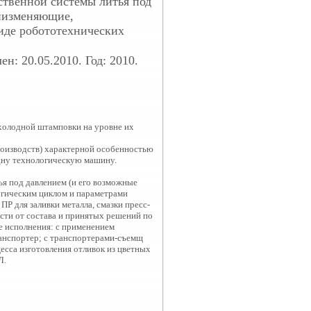
ственной системы литья под
иизменяющие,
иде робототехнических
н: 20.05.2010. Год: 2010.
холодной штамповки на уровне их
производств) характерной особенностью
одну технологическую машину.
я под давлением (и его возможные
огическим циклом и параметрами
Р для заливки металла, смазки пресс-
ости от состава и принятых решений по
е исполнения: с применением
ранспортер; с транспортерами-съемщ
сса изготовления отливок из цветных
Л.