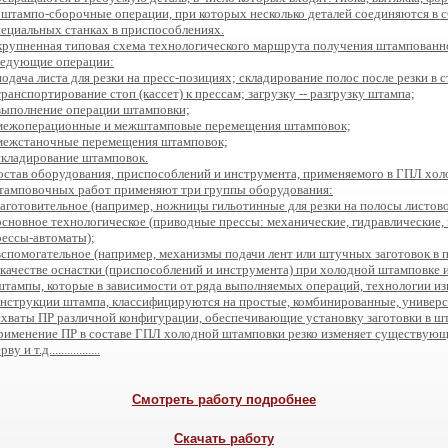
. штампо-сборочные операции, при которых несколько деталей соединяются в 
пециальных станках в приспособлениях.
крупненная типовая схема технологического маршрута получения штампованно
ледующие операции:
подача листа для резки на пресс-позициях; складирование полос после резки в 
транспортирование стоп (кассет) к прессам; загрузку -- разгрузку штампа;
 выполнение операции штамповки;
 межоперационные и межштамповые перемещения штамповок;
 межстаночные перемещения штамповок;
 складирование штамповок.
остав оборудования, приспособлений и инструмента, применяемого в ГПЛ хо
тамповочных работ применяют три группы оборудования:
 заготовительное (например, ножницы гильотинные для резки на полосы листово
 основное технологическое (приводные прессы: механические, гидравлические,
рессы-автоматы);
 вспомогательное (например, механизмы подачи лент или штучных заготовок в п
 качестве оснастки (приспособлений и инструмента) при холодной штамповке 
 штампы, которые в зависимости от ряда выполняемых операций, технологии из
онструкции штампа, классифицируются на простые, комбинированные, универс
 схваты ПР различной конфигурации, обеспечивающие установку заготовки в шт
рименение ПР в составе ГПЛ холодной штамповки резко изменяет существующи
ву и т.д.................
Смотреть работу подробнее
Скачать работу