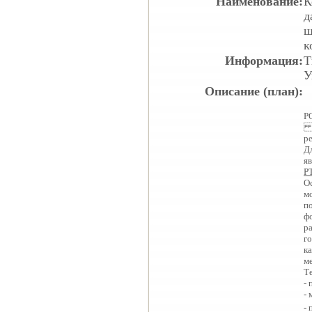
Наименование:
К
д
ш
к
Информация:
Т
У
Описание (план):
Р
Р
р
Д
я
Р
О
м
п
ф
р
г
к
м
Т
- 
- 
-