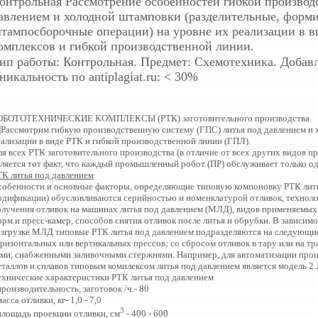
онтрольная
Рассмотрение особенностей гибкой производ
авлением и холодной штамповки (разделительные, форм
тампосборочные операции) на уровне их реализации в в
омплексов и гибкой производственной линии.
ип работы: Контрольная. Предмет: Схемотехника. Добавле
никальность по antiplagiat.ru: < 30%
ОБОТОТЕХНИЧЕСКИЕ КОМПЛЕКСЫ (РТК) заготовительного производства
ассмотрим гибкую производственную систему (ГПС) литья под давлением и 
еализации в виде РТК и гибкой производственной линии (ГПЛ).
ля всех РТК заготовительного производства (в отличие от всех других видов 
вляется тот факт, что каждый промышленный робот (ПР) обслуживает только 
ТК литья под давлением
собенности и основные факторы, определяющие типовую компоновку РТК лить
одификации) обусловливаются серийностью и номенклатурой отливок, технол
олучения отливок на машинах литья под давлением (МЛД), видов применяемых П
орм и пресс-камер, способов снятия отливок после литья и обрубки. В зависим
азгрузке МЛД типовые РТК литья под давлением подразделяются на следующи
оризонтальных или вертикальных прессов; со сбросом отливок в тару или на т
ами, снабженными заливочными стержнями. Например, для автоматизации проце
еталлов и сплавов типовым комплексом литья под давлением является модель 2 
ехнические характеристики РТК литья под давлением
производительность, заготовок /ч.- 80
масса отливки, кг- 1,0 - 7,0
3
 площадь проекции отливки, см
- 400 - 600