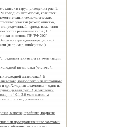
отливок в тару, приведен на рис. 1.
ПМ холодной штамповки, являются:
спомогательных технологических
твенные участки (отжиг, очистка,
й в определенный период; изменения
ой состав различные типы ; ПР:
мповки на основе ПР "РФ-202"
. Он служит для однооперационной
вами (например, шиберными),
, предназначенная для автоматизации
холодной штамповки (листовой,
емых холодной штамповкой. В
листового, полосового или ленточного
а и др. Холодная штамповка -- один из
чать детали (рис. 3) и заготовки
толщиной 0,1-3,0 мм с высоким
ысокой производительности
зка, вырезка, пробивка, подрезка,
ские или пространственные заготовки
мовка, объемная штамповка и др.;