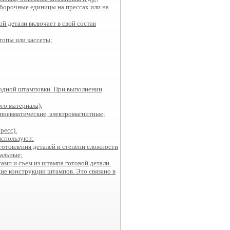
сборочные единицы на прессах или на
й детали включает в свой состав
стопы или кассеты;
лодной штамповки. При выполнении
го материала);
 пневматические, электромагнитные;
ресс).
используют:
готовления деталей и степени сложности
альные:
амп и съем из штампа готовой детали.
е конструкции штампов. Это связано в