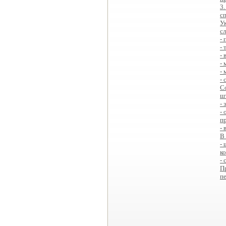
3
с
У
с
- 
- 
-
-
-
-
С
ш
-
-
п
-
В
-
к
-
П
пер