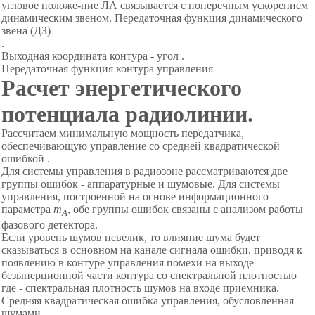
угловое положе-ние ЛА связывается с поперечным ускорением
динамическим звеном. Передаточная функция динамического
звена (ДЗ)
.
Выходная координата контура - угол .
Передаточная
функция контура управления
Расчет энергетического
потенциала радиолинии.
Рассчитаем минимальную мощность передатчика,
обеспечивающую управление со средней квадратической
ошибкой .
Для системы управления в радиозоне рассматриваются две
группы ошибок - аппаратурные и шумовые. Для системы
управления, построенной на основе информационного
параметра
m
, обе группы ошибок связаны с анализом работы
A
фазового детектора.
Если уровень шумов невелик, то влияние шума будет
сказываться в основном на канале сигнала ошибки, приводя к
появлению в контуре управления помехи на выходе
безынерционной части контура со спектральной плотностью
где - спектральная плотность шумов на входе приемника.
Средняя квадратическая ошибка управления, обусловленная
шумами,