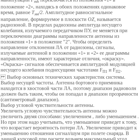
mh
положение «2», находясь в обоих положениях одинаковое
время, равное
Т
/2
. Амплитудное равносигнальное
мн
направление, формируемое в плоскости
OZ
,
называется
радиозоной. В пределах радиозоны амплитуда несущего
колебания, излучаемого передатчиком ПУ, не меняется при
переключении диаграммы направленности антенны из
положения «1» в положение "2". Чтобы определить
направление отклонения ЛА от радиозоны, сигналы,
излучаемые антенной в положении «1» и «2» ее диаграммы
направленности, имеют характерные отличия, «окраску».
«Окраска» сигналов обеспечивается амплитудной модуляцией
несущего колебания поднесущими частотами F
и F
.
П1
П2
Выбор основных технических характеристик системы.
Выбор несущей частоты. Антенна бортового приемника
находится в хвостовой части ЛА, поэтому диапазон радиоволн
должен быть таким, чтобы он попадал в диапазон прозрачности
(сантиметровый диапазон).
Выбор угловой чувствительности антенны.
Увеличить угловую чувствительность антенны можно
увеличить двумя способами: увеличением , либо уменьшением .
Но при этом надо учитывать, что уменьшение приведет к тому,
что возрастает вероятность потери ЛА. Увеличение приводит к
уменьшению отношения сигнал/шум при полете снаряда. В
данной курсовой при расчете возьмем максимальный угол