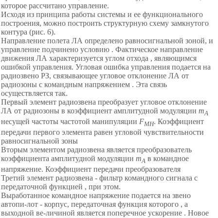
которое рассчитано управление.
Исходя из принципа работы системы и ее функционального
построения, можно построить структурную схему замкнутого
контура (рис. 6).
Направление полета ЛА определено равносигнальной зоной, и
управление подчинено условию . Фактическое направление
движения ЛА характеризуется углом отхода , являющимся
ошибкой управления. Угловая ошибка управления подается на
радиозвено РЗ, связывающее угловое отклонение ЛА от
радиозоны с командным напряжением . Эта связь
осуществляется так.
Первый элемент радиозвена преобразует угловое отклонение
ЛА от радиозоны в коэффициент амплитудной модуляции
m
A
несущей частоты частотой манипуляции
F
. Коэффициент
MH
передачи первого элемента равен угловой чувствительности
равносигнальной зоны
Вторым элементом радиозвена является преобразователь
коэффициента амплитудной модуляции
m
в командное
A
напряжение. Коэффициент передачи преобразователя
Третий элемент радиозвена - фильтр командного сигнала с
передаточной функцией , при этом.
Выработанное командное напряжение подается на звено
автопи-лот - корпус, передаточная функция которого , а
выходной ве-личиной является поперечное ускорение . Новое