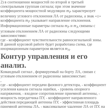
2) в соотношении мощностей по второй и третьей
спектральным группам сигнала; при этом значение
коэффициента мощностной модуляции
m
характеризует
P
величину углового отклонения ЛА от радиозоны, а знак «±»
коэффициента
m
указывает направление отклонения.
P
Информационные параметры сигнала
m
и
m
связаны с
P
A
угловым отклонением ЛА от радиозоны следующими
зависимостями:
где - коэффициент чувствительности равносигнальной зоны.
В данной курсовой работе будет разработана схема, где
инормационным параметром является
m
.
A
Контур управления и его
анализ.
Командный сигнал , формируемый на борту ЛА, связан с
угловым отклонением от радиозоны зависимостью:
,
где - коэффициент передачи фазового детектора, - коэффициент
усиления канала сигнала ошибки, - уровень опорного
напряжения, - входное сопротивление приемной антенны, -
мощность передатчика ПУ, - коэффициент направленного
действия передающей антенны ПУ, - эффективная площадь
приемной антенны ЛА, - максимальное удаление ЛА от ПУ, на