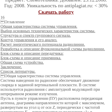
Год: 2008. Уникальность по antiplagiat.ru: < 30%
Скачать работу
16
Оглавление
Общая характеристика системы управления.
Выбор основных технических характеристик системы.
Структура и спектр группового сигнала.
Контур управления и его анализ.
Расчет энергетического потенциала радиолинии.
Разработка и описание функциональной схемы радиолинии.
Блок-схема и описание передатчика:
Блок-схема и описание приемника.
Общая схема устройства.
Заключение.
Список литературы.
Общая характеристика системы управления.
Система наведения по радиозоне обеспечивает движение
снаряда в заданной вертикальной плоскости. В системе
используется радиолиния с амплитудной модуляцией при
непрерывном режиме излучения.
Пусть в пункте управления (ПУ) расположена передающая
антенна, диаграмма направленности которой с максимумом,
развернутым на угол ц от оси
Z
, периодически с частотой
манипуляции
F
переключается из положения «1» в