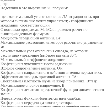
, где
Подставив в это выражение и , получим:
,
где - максимальный угол отклонения ЛА от радиозоны, при
котором система еще может управляться; - коэффициент
модуляции, соответствующий .
С помощью программы MathCad проведем расчет по
вышеприведенным формулам.
Мощность передающей антенны, Вт:
Максимальное расстояние, на которое рассчитано управление,
м:
Максимальный угол отклонения снаряда, на который
рассчитано управление (выберем равным 30°):
Максимальный коэффицент модуляции:
Коэффициент чувствительности радиозоны:
Входное сопротивление антенны, Ом:
Коэффициент направленного действия антенны передатчика:
Эффективная площадь приемной антенны ЛА:
Спектральная плотность шума на входе приемника, Вт/Гц:
Максимальное опорное напряжение, В:
Коэффициент делителя передаточной функции динамического
звена:
Передаточная функция фильтра сигнала ошибки:
Коэффициент передачи фазового детектора:
Коэффициент усиления канала сигнала ошибки (включает в