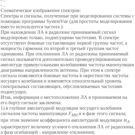
- .
Схематическое изображение спектров:
Спектры и сигналы, полученные при моделировании системы с
помощью программы SystemVue (для простоты моделирования
вместо используется частота ):
При нахождении ЛА в радиозоне принимаемый сигнал
модулирован только, поднесущими частотами. В спектре
отсутствуют боковые составляющие первой группы частот, а
мощности гармоник по второй и третьей группам частот
одинаковы. При отклонении ЛА от радиозоны принимаемый
сигнал оказывается дополнительно промодеулированным по
амплитуде прямоугольными колебаниями частоты манипуляции
диаграммы направленности антенны. При этом в спектре
сигнала появляются боковые частоты в окрестностях частоты
несущего колебания и изменяется относительный уровень
спектральных составляющих, обусловливаемых частотами
поднесущих.
Итак, информация о местоположении ЛА в принимаемом на
его борту сигнале заключена:
1) в глубине амплитудной модуляции несущего колебания
сигналом частоты манипуляции
F
и в фазе этого сигнала;
MH
при этом значение коэффициента амплитудной модуляции
m
A
характеризует величину углового отклонения ЛА от радиозоны,
а фаза огибающей - направление отклонения;