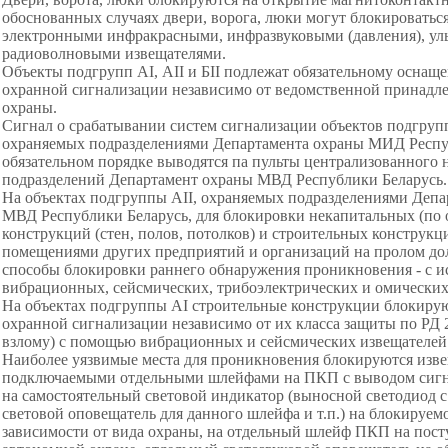
обоснованных случаях двери, ворога, люки могут блокироватьс
электронными инфракрасными, инфразвуковыми (давления), ул
радиоволновыми извещателями.
Объекты подгрупп AI, АII и БII подлежат обязательному осна
охранной сигнализации независимо от ведомственной принадл
охраны.
Сигнал о срабатывании систем сигнализации объектов подгрупп 
охраняемых подразделениями Департамента охраны МИД Респуб
обязательном порядке выводятся па пульты централизованного
подразделений Департамент охраны МВД Республики Беларусь.
На объектах подгруппы АII, охраняемых подразделениями Депа
МВД Республики Беларусь, для блокировки некапитальных (по 
конструкций (стен, полов, потолков) и строительных конструкц
помещениями других предприятий и организаций на пролом до
способы блокировки раннего обнаружения проникновения - с 
вибрационных, сейсмических, трибоэлектрических и омических
На объектах подгруппы AI строительные конструкции блокиру
охранной сигнализации независимо от их класса защиты по РД 2
взлому) с помощью вибрационных и сейсмических извещателей
Наиболее уязвимые места для проникновения блокируются изв
подключаемыми отдельными шлейфами на ПКП с выводом сигн
на самостоятельный световой индикатор (выносной светодиод 
световой оповещатель для данного шлейфа и т.п.) на блокируемо
зависимости от вида охраны, на отдельный шлейф ПКП на пост