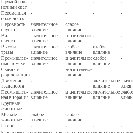
Прямой сол-
-
-
-
-
нечный свет
Переменная
-
-
-
-
облачность
Неровность
значительное
слабое
-
-
грунта
влияние
влияние
Вид
значительное
значительное
-
-
грунта
влияние
влияние
Высота
значительное
слабое
слабое
-
травы
влияние
влияние
влияние
Промышлен-
значительное
значительное
слабое
-
ные помехи
влияние
влияние
влияние
Связные
-
значительное
-
-
радиостанции
влияние
Движение
-
-
значительное
значи
транспорта
влияние
влиян
Промышлен-
значительное
значительное
значительное
слабо
ная вибрация
влияние
влияние
влияние
влиян
Крупные
-
-
-
-
животные
Мелкие
слабое
слабое
-
-
животные
влияние
влияние
Птицы
-
-
-
-
Блокировка строительных конструкций охранной сигнализацие