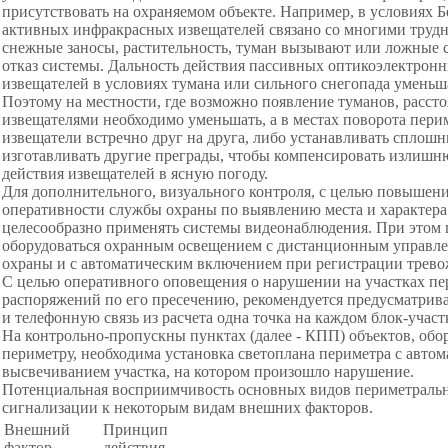
присутствовать на охраняемом объекте. Например, в условиях 
активных инфракрасных извещателей связано со многими трудн
снежные заносы, растительность, туман вызывают или ложные 
отказ системы. Дальность действия пассивных оптикоэлектрон
извещателей в условиях тумана или сильного снегопада уменьш
Поэтому на местности, где возможно появление туманов, расст
извещателями необходимо уменьшать, а в местах поворота пери
извещатели встречно друг на друга, либо устанавливать сплошн
изготавливать другие преграды, чтобы компенсировать излишн
действия извещателей в ясную погоду.
Для дополнительного, визуального контроля, с целью повышен
оперативности службы охраны по выявлению места и характера
целесообразно применять системы видеонаблюдения. При этом
оборудоваться охранным освещением с дистанционным управл
охраны и с автоматическим включением при регистрации трево
С целью оперативного оповещения о нарушении на участках пе
распоряжений по его пресечению, рекомендуется предусматрив
и телефонную связь из расчета одна точка на каждом блок-участ
На контрольно-пропускны пунктах (далее - КПП) объектов, обо
периметру, необходима установка светоплана периметра с авто
высвечиванием участка, на котором произошло нарушение.
Потенциальная восприимчивость основных видов периметраль
сигнализации к некоторым видам внешних факторов.
Внешний
Принцип
фактор
действия