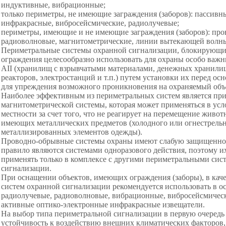
индуктивные, вибрационные;
только периметры, не имеющие заграждения (заборов): пассивн
инфракрасные, вибросейсмические, радиолучевые;
периметры, имеющие и не имеющие заграждения (заборов): пр
радиоволновые, магнитометрические, линии вытекающей волн
Периметральные системы охранной сигнализации, блокирующи
ограждения целесообразно использовать для охраны особо важ
АII (хранилищ с взрывчатыми материалами, денежных хранилищ 
реакторов, электростанций и т.п.) путем установки их перед о
для упреждения возможного проникновения на охраняемый объе
Наиболее эффективным из периметральных систем является пр
магнитометрической системы, которая может применяться в усл
местности за счет того, что не реагирует на перемещение живот
имеющих металлических предметов (холодного или огнестрельн
металлизированных элементов одежды).
Проводно-обрывные системы охраны имеют слабую защищенност
правило являются системами одноразового действия, поэтому и
применять только в комплексе с другими периметральными сис
сигнализации.
При оснащении объектов, имеющих ограждения (заборы), в кач
систем охранной сигнализации рекомендуется использовать в о
радиолучевые, радиоволновые, вибрационные, вибросейсмичес
активные оптико-электронные инфракрасные извещатели.
На выбор типа периметральной сигнализации в первую очередь 
устойчивость к воздействию внешних климатических факторов,