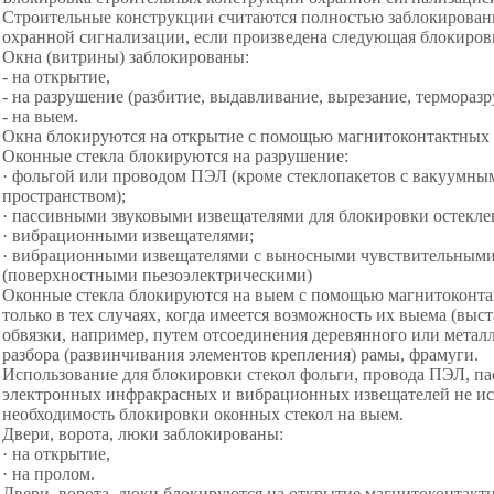
Строительные конструкции считаются полностью заблокирован
охранной сигнализации, если произведена следующая блокиров
Окна (витрины) заблокированы:
- на открытие,
- на разрушение (разбитие, выдавливание, вырезание, термораз
- на выем.
Окна блокируются на открытие с помощью магнитоконтактных 
Оконные стекла блокируются на разрушение:
· фольгой или проводом ПЭЛ (кроме стеклопакетов с вакуумн
пространством);
· пассивными звуковыми извещателями для блокировки остекл
· вибрационными извещателями;
· вибрационными извещателями с выносными чувствительными
(поверхностными пьезоэлектрическими)
Оконные стекла блокируются на выем с помощью магнитоконта
только в тех случаях, когда имеется возможность их выема (выс
обвязки, например, путем отсоединения деревянного или метал
разбора (развинчивания элементов крепления) рамы, фрамуги.
Использование для блокировки стекол фольги, провода ПЭЛ, п
электронных инфракрасных и вибрационных извещателей не и
необходимость блокировки оконных стекол на выем.
Двери, ворота, люки заблокированы:
· на открытие,
· на пролом.
Двери, ворота, люки блокируются на открытие магнитоконтакт