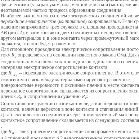
физическими (ультразвуком, плазменной очисткой) методами яв
неотъемлемой частью процесса образования соединения.
Наиболее важным показателем электрических соединений являе
переходное электрическое
(
контактное
)
сопротивление
. Если с
падение напряжение в трех случаях: в сплошном проводнике на
АВ
(рис. 2), в зоне контакта двух соединенных непосредственно 
другом материалов и в зоне контакта через промежуточный мате
окажется, что оно будет различным.
Для сплошного проводника электрическое сопротивление пост
току
R
определяется на основании известного закона Ома. Для 
v
соединенных металлических проводников одинакового сечения
материала электрическое сопротивление контакта
где
R
-- переходное электрическое сопротивление. В этом слу
пер
гомогенную связь между материалами нарушают различные
поверхностные неровности и оксидные пленки в месте контакта
переходное сопротивление складывается из сопротивления окс
пленок
R
и сопротивления сужению
R
:
п
c
Сопротивление сужению возникает вследствие неровности пов
контакта, наличия дефектов в зоне контакта и стягивания линий
Для электрического соединения через промежуточный материал
контактное сопротивление складывается из следующих составл
,
где
R
-- электрическое сопротивление слоя промежуточного ма
м
а
? сплошной проводник;
б
? непосредственное контактировани