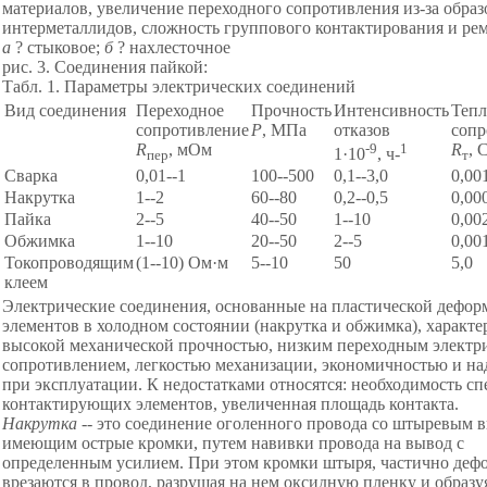
материалов, увеличение переходного сопротивления из-за обра
интерметаллидов, сложность группового контактирования и рем
а
?
стыковое;
б
? нахлесточное
рис. 3. Соединения пайкой:
Табл. 1. Параметры электрических соединений
Вид соединения
Переходное
Прочность
Интенсивность
Тепл
сопротивление
Р
, МПа
отказов
сопр
R
, мОм
-9
1
R
, 
1·10
, ч-
пер
т
Сварка
0,01--1
100--500
0,1--3,0
0,00
Накрутка
1--2
60--80
0,2--0,5
0,00
Пайка
2--5
40--50
1--10
0,00
Обжимка
1--10
20--50
2--5
0,00
Токопроводящим
(1--10) Ом·м
5--10
50
5,0
клеем
Электрические соединения, основанные на пластической дефо
элементов в холодном состоянии (накрутка и обжимка), характ
высокой механической прочностью, низким переходным электр
сопротивлением, легкостью механизации, экономичностью и н
при эксплуатации. К недостатками относятся: необходимость с
контактирующих элементов, увеличенная площадь контакта.
Накрутка
-- это соединение оголенного провода со штыревым 
имеющим острые кромки, путем навивки провода на вывод с
определенным усилием. При этом кромки штыря, частично деф
врезаются в провод, разрушая на нем оксидную пленку и образу