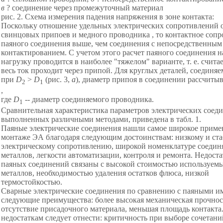
в
? соединение через промежуточный материал
рис. 2. Схема измерения падения напряжения в зоне контакта:
Поскольку отношение удельных электрических сопротивлений 
свинцовых припоев и медного проводника , то контактное соп
паяного соединения выше, чем соединения с непосредственным
контактированием. С учетом этого расчет паяного соединения н
нагрузку проводится в наиболее "тяжелом" варианте, т. е. считае
весь ток проходит через припой. Для круглых деталей, соединя
при
D
>
D
(рис. 3,
а
), диаметр припоя в соединении рассчитыв
2
1
,
где
D
-- диаметр соединяемого проводника.
1
Сравнительная характеристика параметров электрических соед
выполненных различными методами, приведена в табл. 1.
Паяные электрические соединения нашли самое широкое приме
монтаже ЭА благодаря следующим достоинствам: низкому и ст
электрическому сопротивлению, широкой номенклатуре соеди
металлов, легкости автоматизации, контроля и ремонта. Недост
паяных соединений связаны с высокой стоимостью используем
металлов, необходимостью удаления остатков флюса, низкой
термостойкостью.
Сварные электрические соединения по сравнению с паяными и
следующие преимущества: более высокая механическая прочнос
отсутствие присадочного материала, меньшая площадь контакта
недостаткам следует отнести: критичность при выборе сочетани