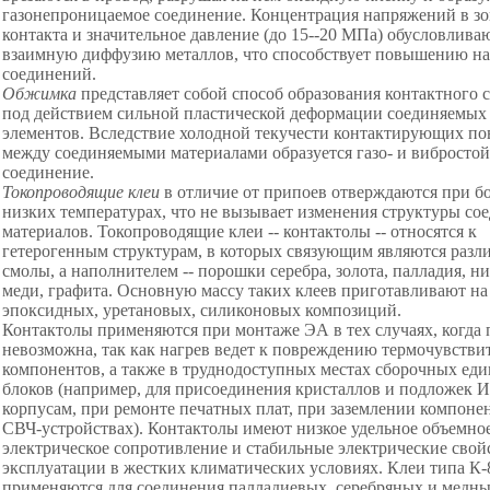
газонепроницаемое соединение. Концентрация напряжений в зо
контакта и значительное давление (до 15--20 МПа) обусловлива
взаимную диффузию металлов, что способствует повышению н
соединений.
Обжимка
представляет собой способ образования контактного 
под действием сильной пластической деформации соединяемых
элементов. Вследствие холодной текучести контактирующих по
между соединяемыми материалами образуется газо- и вибростой
соединение.
Токопроводящие клеи
в отличие от припоев отверждаются при б
низких температурах, что не вызывает изменения структуры со
материалов. Токопроводящие клеи -- контактолы -- относятся к
гетерогенным структурам, в которых связующим являются разл
смолы, а наполнителем -- порошки серебра, золота, палладия, ни
меди, графита. Основную массу таких клеев приготавливают на
эпоксидных, уретановых, силиконовых композиций.
Контактолы применяются при монтаже ЭА в тех случаях, когда 
невозможна, так как нагрев ведет к повреждению термочувств
компонентов, а также в труднодоступных местах сборочных ед
блоков (например, для присоединения кристаллов и подложек 
корпусам, при ремонте печатных плат, при заземлении компонен
СВЧ-устройствах). Контактолы имеют низкое удельное объемно
электрическое сопротивление и стабильные электрические свой
эксплуатации в жестких климатических условиях. Клеи типа К-
применяются для соединения палладиевых, серебряных и медн