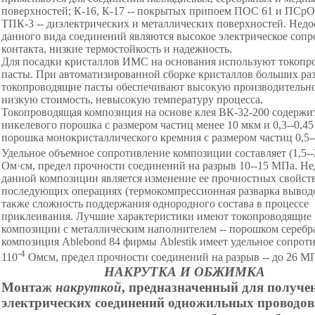
поверхностей; К-16, К-17 -- покрытых припоем ПОС 61 и ПСрО
ТПК-3 -- диэлектрических и металлических поверхностей. Недо
данного вида соединений являются высокое электрическое соп
контакта, низкие термостойкость и надежность.
Для посадки кристаллов ИМС на основания используют токопр
пасты. При автоматизированной сборке кристаллов больших ра
токопроводящие пасты обеспечивают высокую производительно
низкую стоимость, невысокую температуру процесса.
Токопроводящая композиция на основе клея ВК-32-200 содержит
никелевого порошка с размером частиц менее 10 мкм и 0,3--0,4
порошка монокристаллического кремния с размером частиц 0,5-
Удельное объемное сопротивление композиции составляет (1,5--
Ом·см, предел прочности соединений на разрыв 10--15 МПа. Не
данной композиции является изменение ее прочностных свойст
последующих операциях (термокомпрессионная разварка выводо
также сложность поддержания однородного состава в процессе
приклеивания. Лучшие характеристики имеют токопроводящие
композиции с металлическим наполнителем -- порошком серебра
композиция Ablebond 84 фирмы Ablestik имеет удельное сопрот
-4
110
Омсм, предел прочности соединений на разрыв -- до 26 М
НАКРУТКА И ОБЖИМКА
Монтаж
накруткой
, предназначенный для получе
электрических соединений одножильных проводов