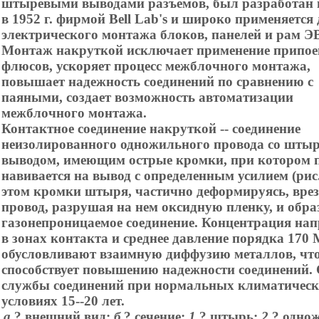
штыревыми выводами разъемов, был разработан
в 1952 г. фирмой Bell Lab's и широко применяется
электрического монтажа блоков, панелей и рам Э
Монтаж накруткой исключает применение припое
флюсов, ускоряет процесс межблочного монтажа,
повышает надежность соединений по сравнению с
паяными, создает возможность автоматизации
межблочного монтажа.
Контактное соединение накруткой -- соединение
неизолированного одножильного провода со шты
выводом, имеющим острые кромки, при котором 
навивается на вывод с определенным усилием (рис.
этом кромки штыря, частично деформируясь, врез
провод, разрушая на нем оксидную пленку, и обр
газонепроницаемое соединение. Концентрация на
в зонах контакта и среднее давление порядка 170
обусловливают взаимную диффузию металлов, чт
способствует повышению надежности соединений.
службы соединений при нормальных климатичес
условиях 15--20 лет.
а
? внешний вид;
б
? сечение;
1
? штырь;
2
? одно