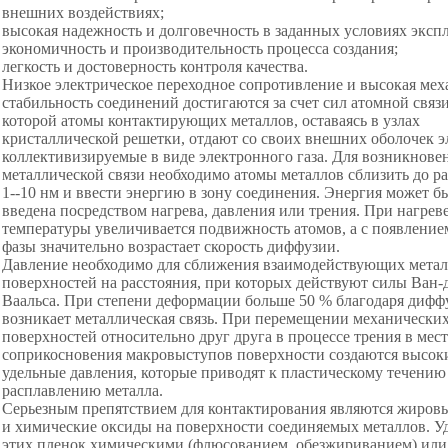
внешних воздействиях;
высокая надежность и долговечность в заданных условиях эксп
экономичность и производительность процесса создания;
легкость и достоверность контроля качества.
Низкое электрическое переходное сопротивление и высокая мех
стабильность соединений достигаются за счет сил атомной связи
которой атомы контактирующих металлов, оставаясь в узлах
кристаллической решетки, отдают со своих внешних оболочек э
коллективизируемые в виде электронного газа. Для возникнове
металлической связи необходимо атомы металлов сблизить до р
1--10 нм и ввести энергию в зону соединения. Энергия может б
введена посредством нагрева, давления или трения. При нагреве
температуры увеличивается подвижность атомов, а с появлени
фазы значительно возрастает скорость диффузии.
Давление необходимо для сближения взаимодействующих мета
поверхностей на расстояния, при которых действуют силы Ван-
Ваальса. При степени деформации больше 50 % благодаря дифф
возникает металлическая связь. При перемещении механически
поверхностей относительно друг друга в процессе трения в мест
соприкосновения макровыступов поверхности создаются высок
удельные давления, которые приводят к пластическому течению
расплавлению металла.
Серьезным препятствием для контактирования являются жиров
и химические оксиды на поверхности соединяемых металлов. У
этих пленок химическими (флюсованием, обезжириванием) или