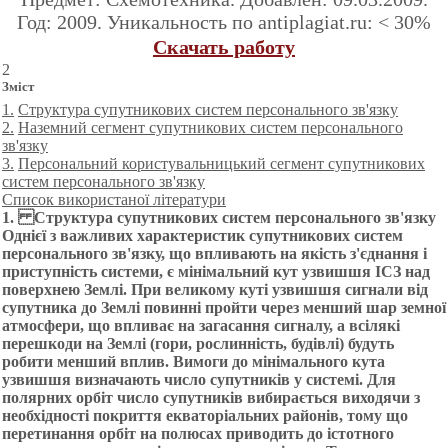
Год: 2009. Уникальность по antiplagiat.ru: < 30%
Скачать работу
2
Зміст
1.
Структура супутникових систем персонального зв'язку
2.
Наземний сегмент супутникових систем персонального
зв'язку
3.
Персональний користувальницький сегмент супутникових
систем персонального зв'язку
Список використаної літератури
1.
Структура супутникових систем персонального зв'язку
Однієї з важливих характеристик супутникових систем
персонального зв'язку, що впливають на якість з'єднання і
приступність системи, є мінімальний кут узвишшя ІСЗ над
поверхнею Землі. При великому куті узвишшя сигнали від
супутника до Землі повинні пройти через менший шар земної
атмосфери, що впливає на загасання сигналу, а всілякі
перешкоди на Землі (гори, рослинність, будівлі) будуть
робити менший вплив. Вимоги до мінімального кута
узвишшя визначають число супутників у системі. Для
полярних орбіт число супутників вибирається виходячи з
необхідності покриття екваторіальних районів, тому що
перетинання орбіт на полюсах приводить до істотного