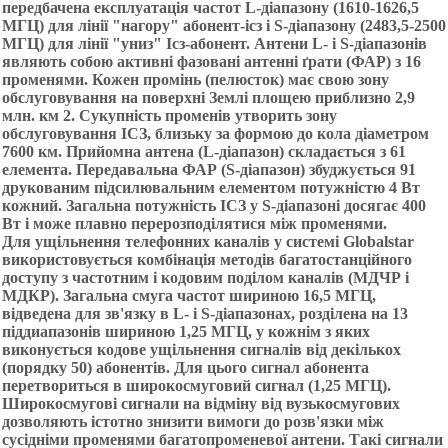
передбачена експлуатація частот L-діапазону (1610-1626,5
МГЦ) для лінії "нагору" абонент-ісз і S-діапазону (2483,5-2500
МГЦ) для лінії "униз" Ісз-абонент. Антени L- і S-діапазонів
являють собою активні фазовані антенні ґрати (ФАР) з 16
променями. Кожен промінь (пелюсток) має свою зону
обслуговування на поверхні Землі площею приблизно 2,9
млн. км 2. Сукупність променів утворить зону
обслуговування ІСЗ, близьку за формою до кола діаметром
7600 км. Прийомна антена (L-діапазон) складається з 61
елемента. Передавальна ФАР (S-діапазон) збуджується 91
друкованим підсилювальним елементом потужністю 4 Вт
кожний. Загальна потужність ІСЗ у S-діапазоні досягає 400
Вт і може плавно перерозподілятися між променями.
Для ущільнення телефонних каналів у системі Globalstar
використовується комбінація методів багатостанційного
доступу з частотним і кодовим поділом каналів (МДЧР і
МДКР). Загальна смуга частот шириною 16,5 МГЦ,
відведена для зв'язку в L- і S-діапазонах, розділена на 13
піддиапазонів шириною 1,25 МГЦ, у кожнім з яких
виконується кодове ущільнення сигналів від декількох
(порядку 50) абонентів. Для цього сигнал абонента
перетвориться в широкосмуговий сигнал (1,25 МГЦ).
Широкосмугові сигнали на відміну від вузькосмугових
дозволяють істотно знизити вимоги до розв'язки між
сусідніми променями багатопроменевої антени. Такі сигнали