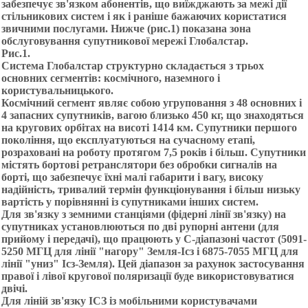
забезпечує зв'язком абонентів, що виїжджають за межі дії
стільникових систем і як і раніше бажаючих користатися
звичними послугами. Нижче (рис.1) показана зона
обслуговування супутникової мережі Глобалстар.
Рис.1.
Система Глобалстар структурно складається з трьох
основних сегментів: космічного, наземного і
користувальницького.
Космічний сегмент являє собою угруповання з 48 основних і
4 запасних супутників, вагою близько 450 кг, що знаходяться
на кругових орбітах на висоті 1414 км. Супутники першого
покоління, що експлуатуються на сучасному етапі,
розраховані на роботу протягом 7,5 років і більш. Супутники
містять бортові ретранслятори без обробки сигналів на
борті, що забезпечує їхні малі габарити і вагу, високу
надійність, тривалий термін функціонування і більш низьку
вартість у порівнянні із супутниками інших систем.
Для зв'язку з земними станціями (фідерні лінії зв'язку) на
супутниках установлюються по дві рупорні антени (для
прийому і передачі), що працюють у С-діапазоні частот (5091-
5250 МГЦ для лінії "нагору" Земля-Ісз і 6875-7055 МГЦ для
лінії "униз" Ісз-Земля). Цей діапазон за рахунок застосування
правої і лівої кругової поляризації буде використовуватися
двічі.
Для ліній зв'язку ІСЗ із мобільними користувачами