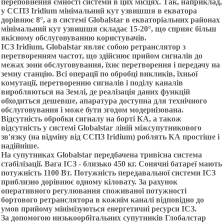
переповнення ємності системи в цих місцях. Так, наприклад,
у ССПЗ Іrіdіum мінімальний кут узвишшя в екватора
дорівнює 8°, а в системі Globalstar в екваторіальних районах
мінімальний кут узвишшя складає 15-20°, що сприяє більш
якісному обслуговуванню користувачів.
ІСЗ Іrіdіum, Globalstar являє собою ретранслятор з
перетворенням частот, що здійснює прийом сигналів до
межах зони обслуговування, їхнє перетворення і передачу на
земну станцію. Всі операції по обробці викликів, їхньої
комутації, перетворенню сигналів і поділу каналів
виробляються на Землі, де реалізація даних функцій
обходиться дешевше, апаратура доступна для технічного
обслуговування і може бути згодом модернізована.
Відсутність обробки сигналу на борті КА, а також
відсутність у системі Globalstar ліній міжсупутникового
зв'язку (на відміну від ССПЗ Іrіdіum) роблять КА простіше і
надійніше.
На супутниках Globalstar передбачена тривісна система
стабілізації. Вага ІСЗ - близько 450 кг. Сонячні батареї мають
потужність 1100 Вт. Потужність передавальної системи ІСЗ
приблизно дорівнює одному кіловату. За рахунок
оперативного регулювання споживаної потужності
бортового ретранслятора в кожнім каналі відповідно до
умов прийому мінімізуються енергетичні ресурси ІСЗ.
За допомогою низькоорбітальних супутників Глобалстар