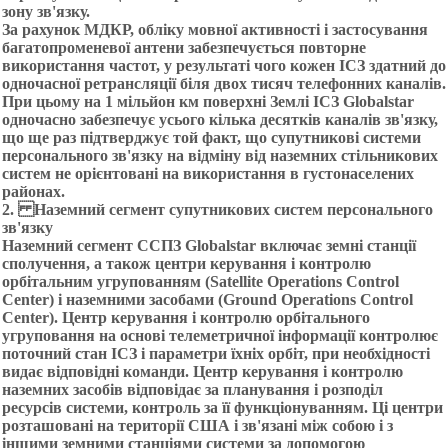
зону зв'язку.
За рахунок МДКР, обліку мовної активності і застосування
багатопроменевої антени забезпечується повторне
використання частот, у результаті чого кожен ІСЗ здатний до
одночасної ретрансляції біля двох тисяч телефонних каналів.
При цьому на 1 мільйон км поверхні Землі ІСЗ Globalstar
одночасно забезпечує усього кілька десятків каналів зв'язку,
що ще раз підтверджує той факт, що супутникові системи
персонального зв'язку на відміну від наземних стільникових
систем не орієнтовані на використання в густонаселених
районах.
2.
Наземний сегмент супутникових систем персонального
зв'язку
Наземний сегмент ССПЗ Globalstar включає земні станції
сполучення, а також центри керування і контролю
орбітальним угрупованням (Satellіte Operatіons Control
Center) і наземними засобами (Ground Operatіons Control
Center). Центр керування і контролю орбітального
угруповання на основі телеметричної інформації контролює
поточний стан ІСЗ і параметри їхніх орбіт, при необхідності
видає відповідні команди. Центр керування і контролю
наземних засобів відповідає за планування і розподіл
ресурсів системи, контроль за її функціонуванням. Ці центри
розташовані на території США і зв'язані між собою і з
іншими земними станціями системи за допомогою