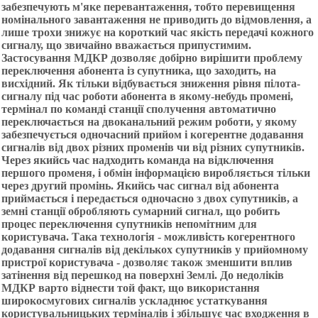
забезпечують м'яке перевантаження, тобто перевищення
номінального завантаження не приводить до відмовлення, а
лише трохи знижує на короткий час якість передачі кожного
сигналу, що звичайно вважається припустимим.
Застосування МДКР дозволяє добірно вирішити проблему
переключення абонента із супутника, що заходить, на
висхідний. Як тільки відбувається зниження рівня пілота-
сигналу під час роботи абонента в якому-небудь промені,
термінал по команді станції сполучення автоматично
переключається на двоканальний режим роботи, у якому
забезпечується одночасний прийом і когерентне додавання
сигналів від двох різних променів чи від різних супутників.
Через якийсь час надходить команда на відключення
першого променя, і обмін інформацією виробляється тільки
через другий промінь. Якийсь час сигнал від абонента
приймається і передається одночасно з двох супутників, а
земні станції обробляють сумарний сигнал, що робить
процес переключення супутників непомітним для
користувача. Така технологія - можливість когерентного
додавання сигналів від декількох супутників у прийомному
пристрої користувача - дозволяє також зменшити вплив
затінення від перешкод на поверхні Землі. До недоліків
МДКР варто віднести той факт, що використання
широкосмугових сигналів ускладнює устаткування
користувальницьких терміналів і збільшує час входження в