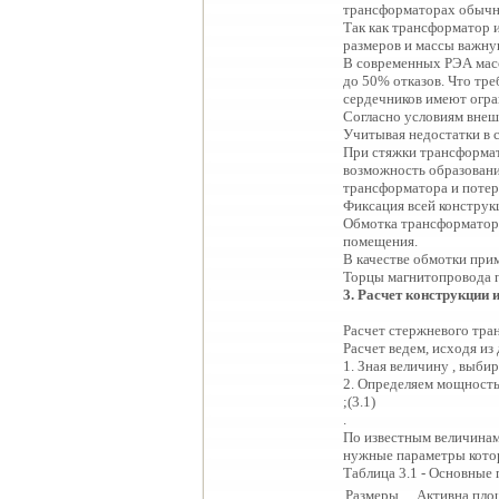
трансформаторах обычно
Так как трансформатор 
размеров и массы важну
В современных РЭА масс
до 50% отказов. Что тр
сердечников имеют огр
Согласно условиям внеш
Учитывая недостатки в
При стяжки трансформат
возможность образования
трансформатора и потер
Фиксация всей конструк
Обмотка трансформатора 
помещения.
В качестве обмотки при
Торцы магнитопровода 
3
.
Расчет конструкции 
Расчет стержневого тра
Расчет ведем, исходя из
1. Зная величину , выби
2. Определяем мощность
;(3.1)
.
По известным величинам
нужные параметры которо
Таблица 3.1 - Основные
Размеры,
Активна пло