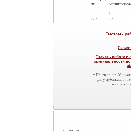
мм
магнитопров
a
b
12.5
25
Смотреть ра
Скачат
Скачать работу с
оригинальности до 9
et
* Примечание. Уникаль
дату публикации, т
отличаться 