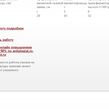
ода, см2
магнитной силовой
магнитопровода,
трансформатор
линии, см
г
частоте f=50Гц
c
L
h
20
45
32
боту подробнее
ь работу
 онлайн повышением
0% по antiplagiat.ru,
xt.ru
ность работы указана на
екущее значение может
от указанного.