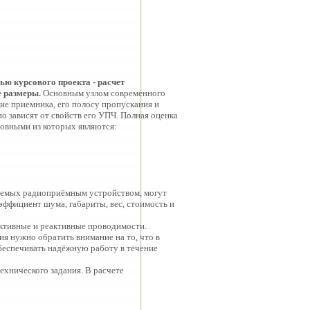
ью курсового проекта - расчет
 размеры.
Основным узлом современного
ие приемника, его полосу пропускания и
 зависят от свойств его УПЧ. Полная оценка
новными из которых являются:
няемых радиоприёмным устройством, могут
эффициент шума, габариты, вес, стоимость и
активные и реактивные проводимости.
я нужно обратить внимание на то, что в
беспечивать надёжную работу в течение
ехнического задания. В расчете