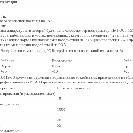
плуатации
МГц.
ку резонансной частоты на ±5%
 шт.
 вид аппаратуры, в которой будет использоваться трансформатор. По ГОСТ 15
тура, работающая в жилых помещениях), категория размещения 4.2 (аппаратур
х). Общие нормы климатических воздействий на РЭА для исполнения УХЛ при
рмы климатических воздействий на РЭА
Воздействия температуры, °С
Воздействия относительной влажности, %
Рабочие
Предельные
Рабо
Верхн.
Нижн.
Ср.
+35
+10
+20
16019-78 должна выдерживать нормативные воздействия, приведенные в таблиц
 профессиональная РЭА. Нормы климатических и механических воздействий для
теристики
Нормы воздействий
тировании (в упакованном виде):
15
импульса, мс
11
1000
40
,
55
е давление: