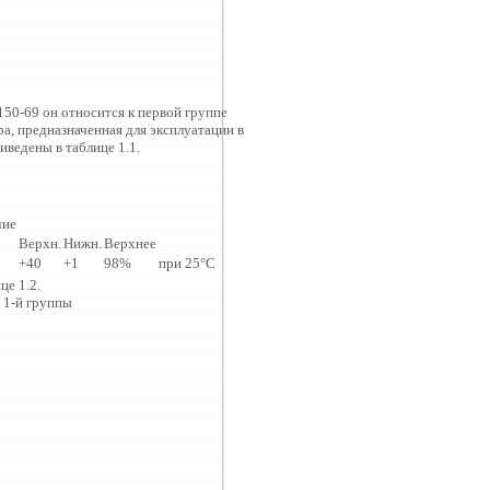
150-69 он относится к первой группе
а, предназначенная для эксплуатации в
ведены в таблице 1.1.
чие
Верхн.
Нижн.
Верхнее
+40
+1
98%
при 25°С
е 1.2.
 1-й группы