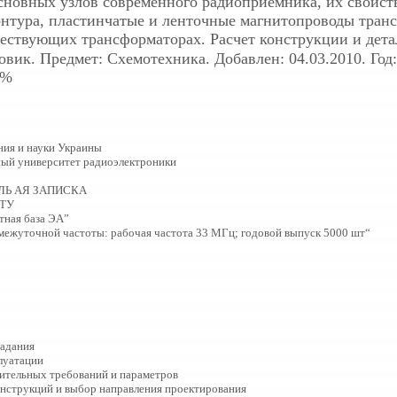
новных узлов современного радиоприёмника, их свойст
онтура, пластинчатые и ленточные магнитопроводы тран
ествующих трансформаторах. Расчет конструкции и дета
овик. Предмет: Схемотехника. Добавлен: 04.03.2010. Год
0%
ия и науки Украины
ный университет радиоэлектроники
ЛЬ АЯ ЗАПИСКА
ТУ
тная база ЭА”
омежуточной частоты: рабочая частота 33 МГц; годовой выпуск 5000 шт“
задания
луатации
ительных требований и параметров
онструкций и выбор направления проектирования