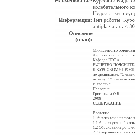
Наименование:
Курсовик
Виды ос
колебательного к
Недостатки в сущ
Информация:
Тип работы: Курс
antiplagiat.ru: < 3
Описание
(план):
Министерство образован
Харьковский националь
Кафедра ПЭЭА
РАСЧЕТНО-ПОЯСНИТЕ
К КУРСОВОМУ ПРОЕК
по дисциплине: “Элемен
на тему: “Усилитель пр
Выполнил
Проверил
Григорьева О.В.
2008
СОДЕРЖАНИЕ
Введение
1. Анализ технического 
1.1 Анализ условий эксп
1.2 Обоснование дополн
2. Обзор аналогичных к