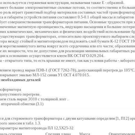
 используется стержневая конструкция, называемая также Е - образной.
имеет большие электромагнитные силовые потоки, то соответственно и больш
ю роль играет грамотный подбор материалов составных частей трансформатор
а и габариты устройств питания составляют 0.5-0.1 общей массы и габаритов 
ебует совершенствования трансформаторов питания. Основные трудности при 
аниченные магнитную проницаемость, индукцию насыщения и большие потери
них климатических, механических и физических воздействий использование б
 существующих трансформаторах, относительно проектируемого выбираем сл
ора между стойкой и магнитопроводом подложить слой бумаги К-12 ГОСТ 190
 короткозамкнутого витка вокруг всего сердечника или его части; образовани
е их мощности, что не допустимо для реализации минимальных габаритных ра
ции к основанию осуществляется клеем ВК ОСТ4ГО.029.204.
- открытого типа, то есть крышки не имеет, так как условия работы - лабора
меняем провод марки ПЭВ-1 (ГОСТ 7262-78), допускающий перегрев до 105°С
покрывают эмалью МЛ-152 синяя У1 ОСТ 4.070.015.
и необходимых деталей
нсформатора
 допустимого перегрева .
раем сталь марки Э310 с толщиной лент .
 вторичной обмотки (3.1)
 и для стержневого трансформатора с двумя катушками определим [1, П12] о
го заносим в табл. 1.3.
 параметры магнитопровода ПЛ 12,5X25-32
щадь сечения
Средняя длина
Масса
Ориентировоч