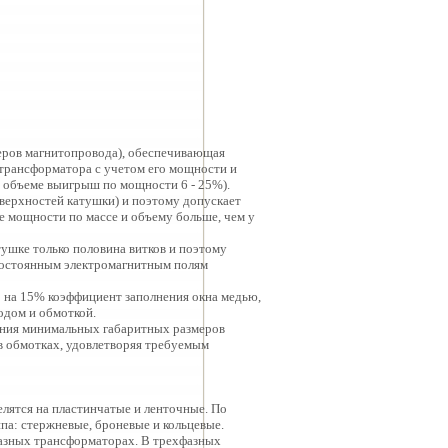
еров магнитопровода), обеспечивающая
 трансформатора с учетом его мощности и
м объеме выигрыш по мощности 6 - 25%).
верхностей катушки) и поэтому допускает
 мощности по массе и объему больше, чем у
шке только половина витков и поэтому
постоянным электромагнитным полям
 на 15% коэффициент заполнения окна медью,
одом и обмоткой.
чения минимальных габаритных размеров
 обмотках, удовлетворяя требуемым
лятся на пластинчатые и ленточные. По
а: стержневые, броневые и кольцевые.
фазных трансформаторах. В трехфазных