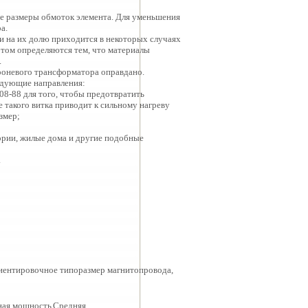
ие размеры обмоток элемента. Для уменьшения
а.
и на их долю приходится в некоторых случаях
этом определяются тем, что материалы
.
роневого трансформатора оправдано.
едующие направления:
8-88 для того, чтобы предотвратить
е такого витка приводит к сильному нагреву
змер;
тории, жилые дома и другие подобные
.
риентировочное типоразмер магнитопровода,
ная мощность
Средняя