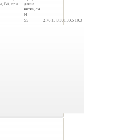
а, ВА, при
длина
витка, см
H
55
2.76
13.8
301
33.5
10.3