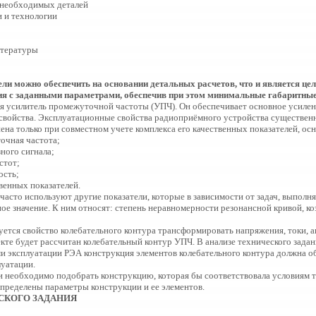
и необходимых деталей
и и технологии
итературы
ли можно обеспечить на основании детальных расчетов, что и является цел
я с заданными параметрами, обеспечив при этом минимальные габаритные
я усилитель промежуточной частоты (УПЧ). Он обеспечивает основное усилен
 свойства. Эксплуатационные свойства радиоприёмного устройства существенно
на только при совместном учете комплекса его качественных показателей, ос
очная частота;
зного сигнала;
стот;
ость;
венных показателей.
асто используют другие показатели, которые в зависимости от задач, выпол
е значение. К ним относят: степень неравномерности резонансной кривой, ко
уется свойство колебательного контура трансформировать напряжения, токи, 
те будет рассчитан колебательный контур УПЧ. В анализе технического задани
ми эксплуатации РЭА конструкция элементов колебательного контура должна о
луатации.
и необходимо подобрать конструкцию, которая бы соответствовала условиям т
пределены параметры конструкции и ее элементов.
СКОГО ЗАДАНИЯ