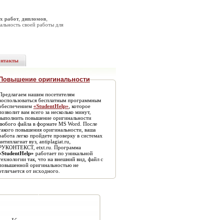
х работ
,
дипломов
,
альность своей работы для
онтакты
Повышение оригинальности
Предлагаем нашим посетителям
воспользоваться бесплатным программным
обеспечением
«StudentHelp»
, которое
позволит вам всего за несколько минут,
выполнить повышение оригинальности
любого файла в формате MS Word. После
такого повышения оригинальности, ваша
работа легко пройдете проверку в системах
антиплагиат вуз, antiplagiat.ru,
РУКОНТЕКСТ, etxt.ru. Программа
«StudentHelp»
работает по уникальной
технологии так, что на внешний вид, файл с
повышенной оригинальностью не
отличается от исходного.