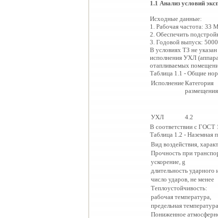
1.1
Ана
лиз
условий экс
Исходные данные:
1. Рабочая частота: 33 
2. Обеспечить подстрой
3. Годовой выпуск: 5000
В условиях ТЗ не указан
исполнения УХЛ (аппара
отапливаемых помещения
Таблица 1.1 - Общие но
Исполнение
Категория
размещения
УХЛ
4.2
В соответствии с ГОСТ 
Таблица 1.2 - Наземная
Вид воздействия, харак
Прочность при транспор
ускорение, g
длительность ударного 
число ударов, не менее
Теплоустойчивость:
рабочая температура,
предельная температура
Пониженное атмосферно