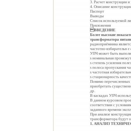
3. Расчет конструкции 
4. Описание конструкци
Паспорт
Выводы
Список используемой л
Приложения
ВВЕДЕНИЕ
Более высокие показате
трансформатора питани
радиоприёмника являетс
частотно-избирательн е
УПЧ может быть выполне
ѕ номинальная промежут
ѕ степень усиления поле
ѕ полоса пропускания ча
ѕ частотная избирательн
ѕ стационарность качест
Помимо перечисленных ч
приобретать существенно
др.
В каскадах УПЧ использ
В данном курсовом проек
соответствии с условия
заданного времени эксп
При анализе конструкци
трансформатора будут о
1
.
АНАЛИЗ ТЕХНИЧЕ