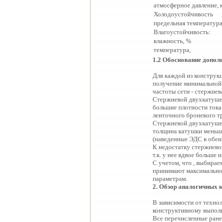
атмосферное давление, 
Холодоустойчивость
предельная температура
Влагоустойчивость:
влажность, %
температура,
1.2 Обоснование допол
Для каждой из конструк
получение минимальной 
частоты сети - стержне
Стержневой двухкатушеч
большие плотности тока
ленточного броневого тр
Стержневой двухкатушеч
толщина катушки меньша
(наведенные ЭДС в обеи
К недостатку стержнево
т.к. у нее вдвое больш
С учетом, что , выбира
принимают максимальное
параметрам.
2
.
Обзор аналогичных к
В зависимости от техно
конструктивному выполн
Все перечисленные ране