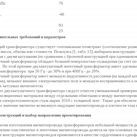
кПа
70
,
-40
93
25
нительных требований и параметров
ций трансформатора существует «оптимальная геометрия» (соотношение разм
массы, объема или стоимости. Пользуясь [1, табл. 13], выбираем конструкцию
вая с двумя катушками (по сравнению с броневой конструкцией при одинаково
ный трансформатор обладает большей поверхностью охлаждения (за счет по
 . По этой причине двухкатушечный ленточный трансформатор имеет удельные
ансформатора: при 50 Гц - до 30% и при 400Гц - до 20%.
ный трансформатор имеет меньшую индуктивность рассеяния (на каждой кату
я), меньшее внешнее электромагнитное поле и меньшую восприимчивость к 
х катушках вычитаются).
го двухкатушечного трансформатора следует отнести уменьшенный примерно
е изоляционных материалов между отдельными обмотками и между магнитопров
ем электротехническую сталь марки Э310 с толщиной лент . Также для обеспе
 значение магнитно возможную индукцию магнитопровода и плотности тока в
онструкций и
выбор
направлени
я
проектиров
а
ния
логии изготовления магнитопроводы трансформаторов небольшой мощности де
ению пластинчатые и ленточные магнитопроводы делятся на три основных тип
е конструкции магнитопроводов применяются в качестве сердечников в одно