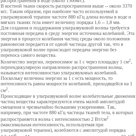
распространения в воде (около 1500м/с).
В костной ткани скорость распространения выше -- около 3370
м/с. Таким образом, при наиболее часто используемой в
ультразвуковой терапии частоте 880 кГц длина волны в воде и
мягких тканях тела имеет величину порядка 1,6 -- 1,8 мм.
Для создания и поддержания ультразвуковой волны требуется
постоянная передача в среду энергии источника колебаний. Эта
энергия в процессе колебания частиц среды около положения
равновесия передается от одной частицы другой так, что в
ультразвуковой волне происходит передача энергии без
переноса самого вещества.
2
Количество энергии, переносимое за 1 с через площадку 1 см
,
перпендикулярную направлению распространения волны,
называется интенсивностью ультразвуковых колебаний.
Поскольку величина энергии за 1 с есть мощность, то
интенсивность равна мощности колебаний, приходящейся на 1
2
см
.
Происходящие в ультразвуковой волне колебательные движения
частиц вещества характеризуются очень малой амплитудой
смещения и чрезвычайно большими ускорениями. Так,
например, при частоте 880 кГц частицы тканей тела, в которых
2
распространяется волна с интенсивностью 2 Вт/см
(максимальная интенсивность, используемая при
ультразвуковой терапии), колеблются с амплитудой порядка
-6
6