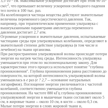
3,5·10
см. Максимальное ускорение достигает при этом 90·10
2
см/с
, что превышает величину ускорения свободного падения
тел почти в 100 тыс. раз.
На колеблющиеся частицы вещества действуют значительные
величины переменного (акустического) давления. Так,
например, при терапевтическом применении ультразвука с
вышеуказанными параметрами амплитуда переменного
давления достигает 2,7 атм.
Огромные ускорения и значительные давления, испытываемые
частицами среды при ультразвуковых колебаниях, определяют в
значительной степени действие ультразвука (в том числе и
лечебное) на ткани организма.
При распространении ультразвуковой волны происходят потери
энергии на нагрев частиц среды. Интенсивность ультразвука
уменьшается при этом по экспоненциальному закону. Для
характеристики этого процесса используют понятие "глубина
проникновения". Глубина проникновения равна расстоянию до
поверхности, на которой интенсивность ультразвуковой волны
уменьшилась в
е
раз
(е ? 2,7
-- основание натуральных
логарифмов). Поглощение энергии увеличивается с частотой
колебаний, соответственно уменьшается глубина
проникновения. На частоте 880 кГц глубина проникновения
ультразвуковой энергии в мышечные ткани составляет около 5
см, в жировые ткани -- около 10 см, в кости -- около 0,3 см.
Малые потери энергии в слоях жировой ткани и,