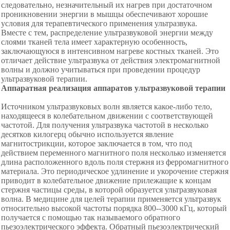
следовательно, незначительный их нагрев при достаточном
проникновении энергии в мышцы обеспечивают хорошие
условия для терапевтического применения ультразвука.
Вместе с тем, распределение ультразвуковой энергии между
слоями тканей тела имеет характерную особенность,
заключающуюся в интенсивном нагреве костных тканей. Это
отличает действие ультразвука от действия электромагнитной
волны и должно учитываться при проведении процедур
ультразвуковой терапии.
Аппаратная реализация аппаратов ультразвуковой терапии
Источником ультразвуковых волн является какое-либо тело,
находящееся в колебательном движении с соответствующей
частотой. Для получения ультразвука частотой в несколько
десятков килогерц обычно используется явление
магнитострикции, которое заключается в том, что под
действием переменного магнитного поля несколько изменяется
длина расположенного вдоль поля стержня из ферромагнитного
материала. Это периодическое удлинение и укорочение стержня
приводит в колебательное движение прилежащие к концам
стержня частицы среды, в которой образуется ультразвуковая
волна. В медицине для целей терапии применяется ультразвук
относительно высокой частоты порядка 800--3000 кГц, который
получается с помощью так называемого обратного
пьезоэлектрического эффекта. Обратный пьезоэлектрический