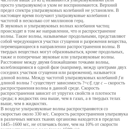
просто ультразвуком) и ухом не воспринимаются. Верхний
предел спектра ультразвуковых колебаний не установлен. В
настоящее время получают ультразвуковые колебания с
частотой в несколько сот миллионов герц.
В звуковых и ультразвуковых волнах колебания частиц
происходят в том же направлении, что и распространение
волны. Такие волны, называемые продольными, представляют
собой чередующиеся участки сгущения и разрежения вещества,
перемещающиеся в направлении распространения волны. В
твердых веществах могут образовываться, кроме продольных,
также и поперечные звуковые или ультразвуковые волны.
Расстояние между двумя ближайшими точками волны,
колеблющимися в одной фазе (например, между центрами двух
соседних участков сгущения или разрежения), называется
длиной волны. Между частотой ультразвуковых колебаний
f
и
длиной волны ? существует зависимость ?=
c
/
f
, где
с
-- скорость
распространения волны в данной среде. Скорость
распространения зависит от упругих свойств и плотности
среды; в жидкостях она выше, чем в газах, а в твердых телах
выше, чем в жидкостях.
В воздухе ультразвуковые волны распространяются со
скоростью около 330 м/с. Скорость распространения ультразвука
в различных мягких тканях организма находится в пределах
1445--1600 м/с, не отличаясь более, чем на 10% от скорости