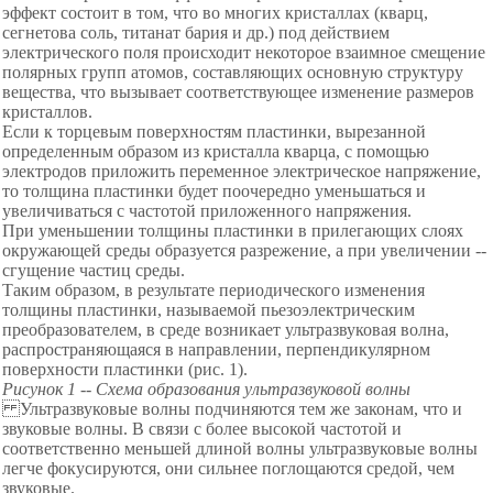
эффект состоит в том, что во многих кристаллах (кварц,
сегнетова соль, титанат бария и др.) под действием
электрического поля происходит некоторое взаимное смещение
полярных групп атомов, составляющих основную структуру
вещества, что вызывает соответствующее изменение размеров
кристаллов.
Если к торцевым поверхностям пластинки, вырезанной
определенным образом из кристалла кварца, с помощью
электродов приложить переменное электрическое напряжение,
то толщина пластинки будет поочередно уменьшаться и
увеличиваться с частотой приложенного напряжения.
При уменьшении толщины пластинки в прилегающих слоях
окружающей среды образуется разрежение, а при увеличении --
сгущение частиц среды.
Таким образом, в результате периодического изменения
толщины пластинки, называемой пьезоэлектрическим
преобразователем, в среде возникает ультразвуковая волна,
распространяющаяся в направлении, перпендикулярном
поверхности пластинки (рис. 1).
Рисунок
1 -- Схема образования ультразвуковой волны
Ультразвуковые волны подчиняются тем же законам, что и
звуковые волны. В связи с более высокой частотой и
соответственно меньшей длиной волны ультразвуковые волны
легче фокусируются, они сильнее поглощаются средой, чем
звуковые.