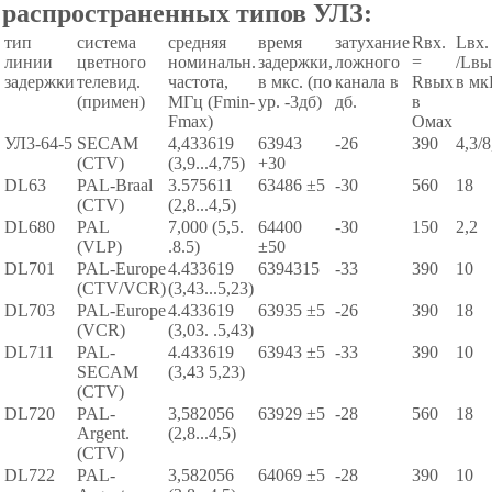
распространенных типов УЛЗ:
тип
система
средняя
время
затухание
Rвx.
Lвx.
линии
цветного
номинальн.
задержки,
ложного
=
/Lвы
задержки
телевид.
частота,
в мкс. (по
канала в
Rвых
в мк
(примен)
МГц (Fmin-
ур. -3дб)
дб.
в
Fmax)
Омах
УЛ3-64-5
SECAM
4,433619
63943
-26
390
4,3/8
(CTV)
(3,9...4,75)
+30
DL63
PAL-Braal
3.575611
63486 ±5
-30
560
18
(CTV)
(2,8...4,5)
DL680
PAL
7,000 (5,5.
64400
-30
150
2,2
(VLP)
.8.5)
±50
DL701
PAL-Europe
4.433619
6394315
-33
390
10
(CTV/VCR)
(3,43...5,23)
DL703
PAL-Europe
4.433619
63935 ±5
-26
390
18
(VCR)
(3,03. .5,43)
DL711
PAL-
4.433619
63943 ±5
-33
390
10
SECAM
(3,43 5,23)
(CTV)
DL720
PAL-
3,582056
63929 ±5
-28
560
18
Argent.
(2,8...4,5)
(CTV)
DL722
PAL-
3,582056
64069 ±5
-28
390
10