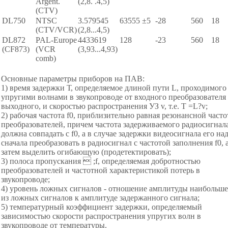
Argent.
(2,8. .4,5)
(CTV)
DL750
NTSC
3.579545
63555 ±5
-28
560
18
(CTV/VCR)
(2,8...4,5)
DL872
PAL-Europe
4433619
128
-23
560
18
(CF873)
(VCR
(3,93...4,93)
comb)
Основные параметры приборов на ПАВ:
1) время задержки Т, определяемое длиной пути L, проходимого
упругими волнами в звукопроводе от входного преобразователя
выходного, и скоростью распространения УЗ v, т.е. T =L?v;
2) рабочая частота f0, приблизительно равная резонансной часто
преобразователей, причем частота задерживаемого радиосигнал
должна совпадать с f0, а в случае задержки видеосигнала его на
сначала преобразовать в радиосигнал с частотой заполнения f0, 
затем выделить огибающую (продетектировать);
3) полоса пропускания  ;f, определяемая добротностью
преобразователей и частотной характеристикой потерь в
звукопроводе;
4) уровень ложных сигналов - отношение амплитуды наибольше
из ложных сигналов к амплитуде задержанного сигнала;
5) температурный коэффициент задержки, определяемый
зависимостью скорости распространения упругих волн в
звукопроводе от температуры.