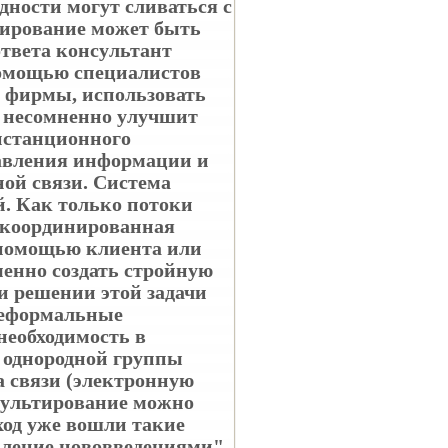
дности могут сливаться с
тирование может быть
твета консультант
помощью специалистов
й фирмы, использовать
 несомненно улучшит
дистанционного
авления информации и
ой связи. Система
й. Как только потоки
скоординированная
 помощью клиента или
енно создать стройную
и решении этой задачи
 неформальные
еобходимость в
 однородной группы
а связи (электронную
нсультирование можно
ход уже вошли такие
вление нововведениями",