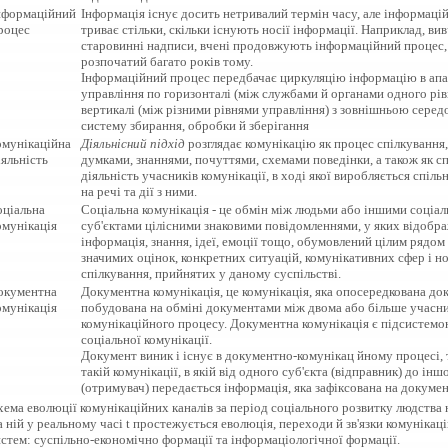
нформаційний
Інформація існує досить нетривалий термін часу, але інформаці
роцес
триває стільки, скільки існують носії інформації. Наприклад, в
старовинні надписи, вчені продовжують інформаційний процес,
розпочатий багато років тому.
Інформаційний процес передбачає циркуляцію інформацію в апа
управління по горизонталі (між службами й органами одного рів
вертикалі (між різними рівнями управління) з зовнішньою серед
систему збирання, обробки й зберігання
омунікаційна
Діяльнісний підхід
розглядає комунікацію як процес спілкування
іяльність
думками, знаннями, почуттями, схемами поведінки, а також як с
діяльність учасників комунікації, в ході якої виробляється спіль
на речі та дії з ними.
оціальна
Соціальна комунікація - це обмін між людьми або іншими соціа
омунікація
суб'єктами цілісними знаковими повідомленнями, у яких відобр
інформація, знання, ідеї, емоції тощо, обумовлений цілим рядом
значимих оцінок, конкретних ситуацій, комунікативних сфер і н
спілкування, прийнятих у даному суспільстві.
окументна
Документна комунікація, це комунікація, яка опосередкована до
омунікація
побудована на обміні документами між двома або більше учасн
комунікаційного процесу. Документна комунікація є підсистем
соціальної комунікації.
Документ виник і існує в документно-комунікац йному процесі, 
такій комунікації, в якій від одного суб'єкта (відправник) до інш
(отримувач) передається інформація, яка зафіксована на докумен
ема еволюції комунікаційних каналів за період соціального розвитку людства 
 ній у реальному часі t простежується еволюція, переходи й зв'язки комунікац
стем: суспільно-економічно формації та інформаціологічної формації.