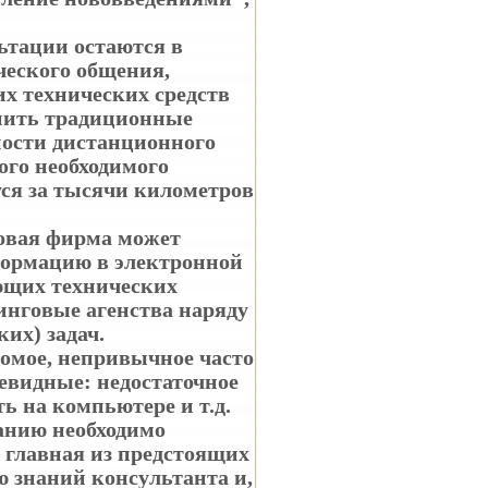
ьтации остаются в
ческого общения,
их технических средств
нить традиционные
ости дистанционного
ого необходимого
ся за тысячи километров
говая фирма может
ормацию в электронной
ющих технических
инговые агенства наряду
их) задач.
омое, непривычное часто
евидные: недостаточное
ь на компьютере и т.д.
анию необходимо
 главная из предстоящих
ю знаний консультанта и,