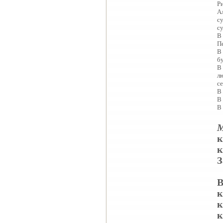
Ри
А
су
су
В
П
В 
бу
В
л
с
В 
В
В 
к
к
З
В
к
к
к