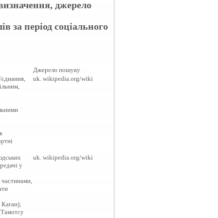
 визначення, джерело
ів за період соціального
Джерело пошуку
з'єднання,
uk. wikipedia.org/wiki
ільним,
альними
ж
ортні
людських
uk. wikipedia.org/wiki
ередачі у
 частинами,
ати
 Каган);
 (Тамотсу