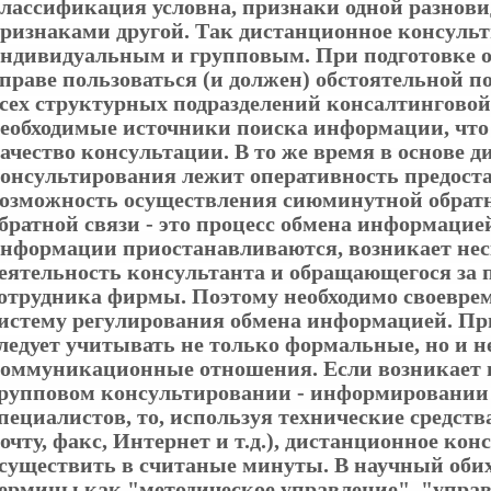
лассификация условна, признаки одной разнови
ризнаками другой. Так дистанционное консуль
ндивидуальным и групповым. При подготовке о
праве пользоваться (и должен) обстоятельной 
сех структурных подразделений консалтингово
еобходимые источники поиска информации, что
ачество консультации. В то же время в основе 
онсультирования лежит оперативность предост
озможность осуществления сиюминутной обратн
братной связи - это процесс обмена информацие
нформации приостанавливаются, возникает не
еятельность консультанта и обращающегося за
отрудника фирмы. Поэтому необходимо своеврем
истему регулирования обмена информацией. Пр
ледует учитывать не только формальные, но и
оммуникационные отношения. Если возникает н
рупповом консультировании - информировании
пециалистов, то, используя технические средств
очту, факс, Интернет и т.д.), дистанционное ко
существить в считаные минуты. В научный оби
ермины как "методическое управление", "упра