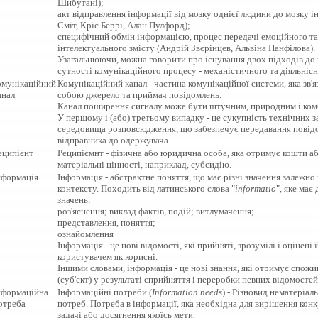
Шибутані);
акт відправлення інформації від мозку однієї людини до мозку і
Сміт, Кріс Беррі, Алан Пулфорд);
специфічний обмін інформацією, процес передачі емоційного та
інтелектуального змісту (Андрій Звєрінцев, Альвіна Панфілова).
Узагальнюючи, можна говорити про існування двох підходів до
сутності комунікаційного процесу - механістичного та діяльнісн
омунікаційний
Комунікаційний канал - частина комунікаційної системи, яка зв'я
анал
собою джерело та приймач повідомлень.
Канал поширення сигналу може бути штучним, природним і ком
У першому і (або) третьому випадку - це сукупність технічних з
середовища розповсюдження, що забезпечує передавання повід
відправника до одержувача.
еципієнт
Реципіємнт - фізична або юридична особа, яка отримує кошти а
матеріальні цінності, наприклад, субсидію.
нформація
Інформація - абстрактне поняття, що має різні значення залежно 
контексту. Походить від латинського слова "
informatio
", яке має
значень:
роз'яснення; виклад фактів, подій; витлумачення;
представлення, поняття;
ознайомлення
Інформація - це нові відомості, які прийняті, зрозумілі і оцінені ї
користувачем як корисні.
Іншими словами, інформація - це нові знання, які отримує спожи
(суб'єкт) у результаті сприйняття і переробки певних відомостей
нформаційна
Інформаційні потреби (
Information needs
) - Різновид нематеріал
отреба
потреб. Потреба в інформації, яка необхідна для вирішення кон
задачі або досягнення якоїсь мети.