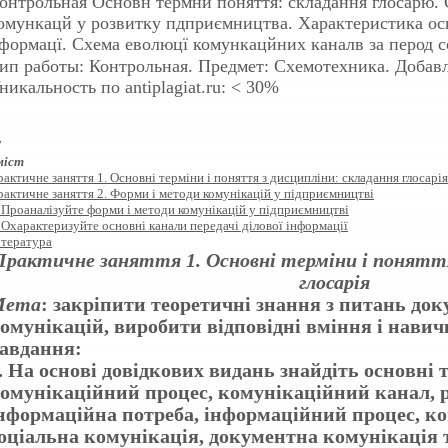
онтрольная
Основн термни поняття: складання глосарю.
омункацй у розвитку пдприємництва. Характеристика ос
формацї. Схема еволюцї комункацйних каналв за перод с
ип работы: Контрольная. Предмет: Схемотехника. Добавле
никальность по antiplagiat.ru: < 30%
7
міст
актичне заняття 1. Основні терміни і поняття з дисципліни: складання глосарія
рактичне заняття 2. Форми і методи комунікацій у підприємництві
. Проаналізуйте форми і методи комунікацій у підприємництві
 Охарактеризуйте основні канали передачі ділової інформації
ітература
Практичне заняття 1. Основні терміни і поняття
глосарія
Мета
: закріпити теоретичні знання з питань до
омунікацій, виробити відповідні вміння і навич
авдання:
. На основі довідкових видань знайдіть основні 
омунікаційний процес, комунікаційний канал, р
нформаційна потреба, інформаційний процес, ко
оціальна комунікація, документна комунікація та