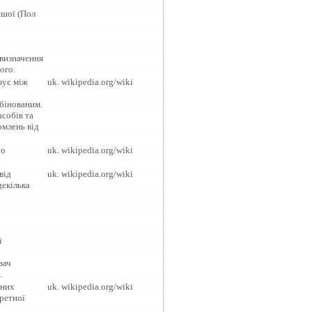
ншої (Пол
 визначення
ого.
зує між
uk. wikipedia.org/wiki
бінованим.
асобів та
омлень від
бо
uk. wikipedia.org/wiki
від
uk. wikipedia.org/wiki
 декілька
ї
вач
.
ьних
uk. wikipedia.org/wiki
кретної