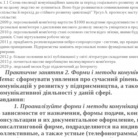
с.1.1 Схема еволюції комунікаційних каналів за період соціального розвитку л
ле на цьому людство не зупиниться. Воно буде розвиватися семимильними крок
спільства й перехід до стійкого розвитку цивілізації" Урсул А. прогнозує нас
спільстві:
 2009 р. персональний комп'ютер вартістю $1000 володітиме продуктивністю т
ерсональні комп'ютери з дисплеями високого дозволу зможуть уміщатися в пре
2010 р. персональний комп'ютер стані основою систем відео зв'язки, якими бу
динків. Стані віртуальним робоче місце.
 2011 р. придбають розповсюдження нейро-сопроцессори - системи, що працю
юдини принципами. Підприємства замінять персональні повно функціональні ко
ерверами.
2012 р. більше половини всієї публікованої у світі літератури складатиме книг
 2015 р. почнеться масове виробництво молекулярного комп'ютера.
2029 р. людський мозок буде підключений до Інтернету.
Практичне заняття 2. Форми і методи комунік
Мета
:
сформувати уявлення про сучасний рівен
омунікацій у розвитку у підприємництва, а так
омунікативної діяльності у даній сфері.
авдання:
1. Проаналізуйте форми і методи комунікац
 зависимости от назначения, формы подачи, кон
онсультации и их документальное оформление, 
онсалтинговой фирме, подразделяются на инди
оллективные, а также устные (телефонограммы