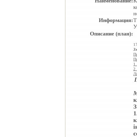
Наименование:
К
к
н
Информация:
Т
У
Описание (план):
1
З
Пр
П
1
2.
Л
к
З
1
к
і
с