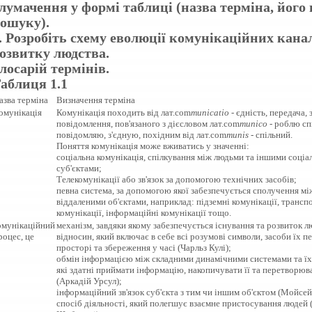
лумачення у формі таблиці (назва терміна, його
ошуку).
. Розробіть схему еволюції комунікаційних канал
озвитку людства.
лосарій термінів.
аблиця 1.1
азва терміна
Визначення терміна
омунікація
Комунікація походить від лат.com
municatio
- єдність, передача, 
повідомлення, пов'язаного з дієсловом лат.com
munico
- роблю сп
повідомляю, з'єдную, похідним від лат.com
munis
- спільний.
Поняття комунікація може вживатись у значенні:
соціальна комунікація, спілкування між людьми та іншими соці
суб'єктами;
Телекомунікації або зв'язок за допомогою технічних засобів;
певна система, за допомогою якої забезпечується сполучення мі
віддаленими об'єктами, наприклад: підземні комунікації, трансп
комунікації, інформаційні комунікації тощо.
омунікаційний
механізм, завдяки якому забезпечується існування та розвиток 
роцес, це
відносин, який включає в себе всі розумові символи, засоби їх п
просторі та збереження у часі (Чарльз Кулі);
обмін інформацією між складними динамічними системами та їх
які здатні приймати інформацію, накопичувати її та перетворюв
(Аркадій Урсул);
інформаційний зв'язок суб'єкта з тим чи іншим об'єктом (Мойсей
спосіб діяльності, який полегшує взаємне пристосування людей