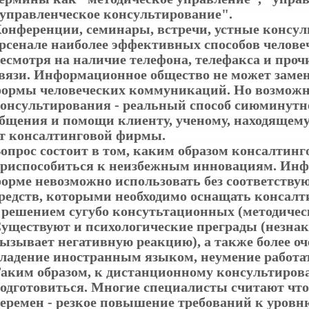
управленческое консультирование".
онференции, семинары, встречи, устные консул
рсенале наиболее эффективных способов челове
есмотря на наличие телефона, телефакса и проч
вязи. Информационное общество не может заме
ормы человеческих коммуникаций. Но возможн
онсультирования - реальный способ сиюминутн
бщения и помощи клиенту, ученому, находящему
т консалтинговой фирмы.
опрос состоит в том, каким образом консалтин
риспособиться к неизбежным инновациям. Инф
орме невозможно использовать без соответству
редств, которыми необходимо оснащать консалт
 решением сугубо консутьтационных (методическ
уществуют и психологические преграды (незнак
ызывает негативную реакцию), а также более оч
ладение иностранным языком, неумение работат
аким образом, к дистанционному консультиров
одготовиться. Многие специалисты считают что
еремен - резкое повышение требований к уровн