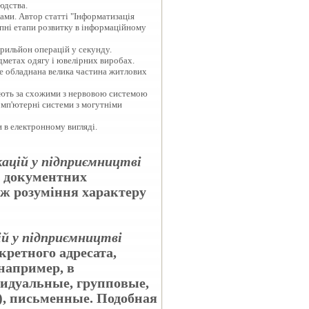
юдства.
ами. Автор статті "Інформатизація
тупні етапи розвитку в інформаційному
рильйон операцій у секунду.
дметах одягу і ювелірних виробах.
де обладнана велика частина житлових
ють за схожими з нервовою системою
мп'ютерні системи з могутніми
и в електронному вигляді.
ацій у підприємництві
ь документних
ож розуміння характеру
ій у підприємництві
кретного адресата,
например, в
видуальные, групповые,
), письменные. Подобная