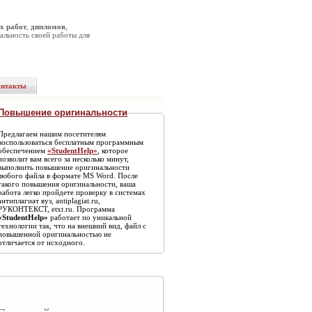
х работ
,
дипломов
,
альность своей работы для
онтакты
Повышение оригинальности
Предлагаем нашим посетителям
воспользоваться бесплатным программным
обеспечением
«StudentHelp»
, которое
позволит вам всего за несколько минут,
выполнить повышение оригинальности
любого файла в формате MS Word. После
такого повышения оригинальности, ваша
работа легко пройдете проверку в системах
антиплагиат вуз, antiplagiat.ru,
РУКОНТЕКСТ, etxt.ru. Программа
«StudentHelp»
работает по уникальной
технологии так, что на внешний вид, файл с
повышенной оригинальностью не
отличается от исходного.