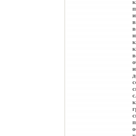
к
п
и
в
в
н
к
к
в
о
и
д
с
с
с
к
г
с
п
о
т