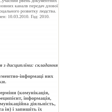
 Сучасний рвень документних
новних каналв передач длової
оцального розвитку людства.
н: 10.03.2010. Год: 2010.
 з дисципліни: складання
кументно-інформаці них
ки.
терміни (комунікація,
еципієнт, інформація,
мунікаційна діяльність,
 ін) і запишіть їх