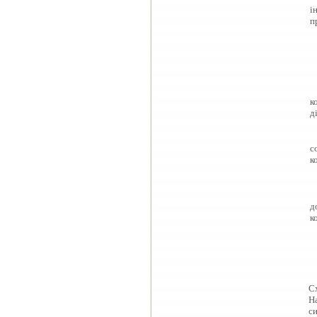
і
п
к
д
с
к
д
к
Сх
На
си