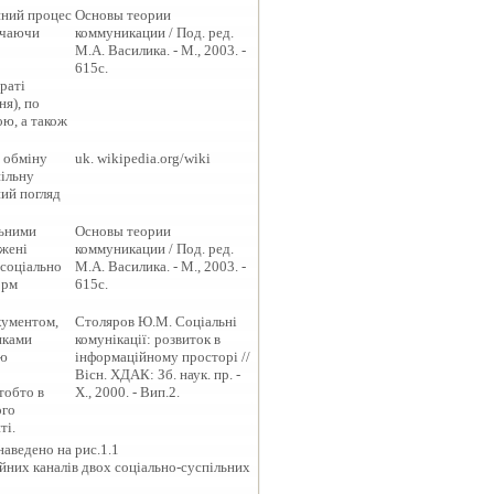
йний процес
Основы теории
ивчаючи
коммуникации / Под. ред.
М.А. Василика. - М., 2003. -
615с.
раті
ня), по
ою, а також
, обміну
uk. wikipedia.org/wiki
пільну
ний погляд
льними
Основы теории
ажені
коммуникации / Под. ред.
 соціально
М.А. Василика. - М., 2003. -
орм
615с.
кументом,
Столяров Ю.М. Соціальні
иками
комунікації: розвиток в
ою
інформаційному просторі //
Вісн. ХДАК: Зб. наук. пр. -
тобто в
Х., 2000. - Вип.2.
ого
ті.
наведено на рис.1.1
ійних каналів двох соціально-суспільних