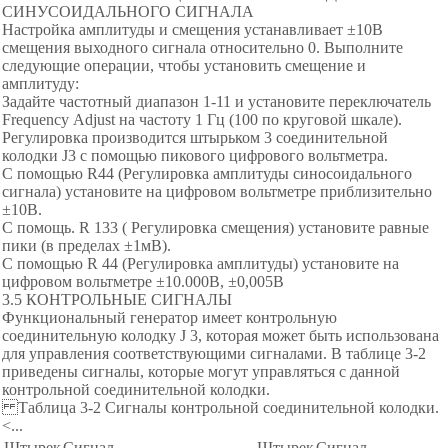
СИНУСОИДАЛЬНОГО СИГНАЛА
Настройка амплитуды и смещения устанавливает ±10В
смещения выходного сигнала относительно 0. Выполните
следующие операции, чтобы установить смещение и
амплитуду:
Задайте частотный диапазон 1-11 и установите переключатель
Frequencу Adjust на частоту 1 Гц (100 по круговой шкале).
Регулировка производится штырьком 3 соединительной
колодки J3 с помощью пикового цифрового вольтметра.
С помощью R44 (Регулировка амплитуды синосоидального
сигнала) установите на цифровом вольтметре приблизительно
±10В.
С помощь. R 133 ( Регулировка смещения) установите равные
пики (в пределах ±1мВ).
С помощью R 44 (Регулировка амплитуды) установите на
цифровом вольтметре ±10.000В, ±0,005В
3.5 КОНТРОЛЬНЫЕ СИГНАЛЫ
Функциональный генератор имеет контрольную
соединительную колодку J 3, которая может быть использована
для управления соответствующими сигналами. В таблице 3-2
приведены сигналы, которые могут управляться с данной
контрольной соединительной колодки.
Таблица 3-2 Сигналы контрольной соединительной колодки.
<...
Штырек
Сигнал
Штырек
Сигнал