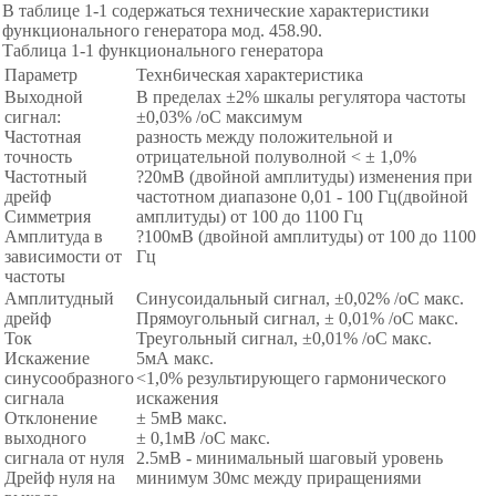
В таблице 1-1 содержаться технические характеристики
функционального генератора мод. 458.90.
Таблица 1-1 функционального генератора
Параметр
Техн6ическая характеристика
Выходной
В пределах ±2% шкалы регулятора частоты
сигнал:
±0,03% /оС максимум
Частотная
разность между положительной и
точность
отрицательной полуволной < ± 1,0%
Частотный
?20мВ (двойной амплитуды) изменения при
дрейф
частотном диапазоне 0,01 - 100 Гц(двойной
Симметрия
амплитуды) от 100 до 1100 Гц
Амплитуда в
?100мВ (двойной амплитуды) от 100 до 1100
зависимости от
Гц
частоты
Амплитудный
Синусоидальный сигнал, ±0,02% /оС макс.
дрейф
Прямоугольный сигнал, ± 0,01% /оС макс.
Ток
Треугольный сигнал, ±0,01% /оС макс.
Искажение
5мА макс.
синусообразного
<1,0% результирующего гармонического
сигнала
искажения
Отклонение
± 5мВ макс.
выходного
± 0,1мВ /оС макс.
сигнала от нуля
2.5мВ - минимальный шаговый уровень
Дрейф нуля на
минимум 30мс между приращениями