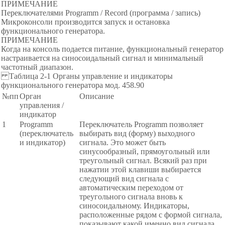
ПРИМЕЧАНИЕ
Переключателями Programm / Record (программа / запись)
Микроконсоли производится запуск и остановка
функционального генератора.
ПРИМЕЧАНИЕ
Когда на консоль подается питание, функциональный генератор
настраивается на синосоидальный сигнал и минимальный
частотный диапазон.
Таблица 2-1 Органы управление и индикаторы
функционального генератора мод. 458.90
№пп
Орган
Описание
управления /
индикатор
1
Programm
Переключатель Programm позволяет
(переключатель
выбирать вид (форму) выходного
и индикатор)
сигнала. Это может быть
синусообразный, прямоугольный или
треугольный сигнал. Всякий раз при
нажатии этой клавиши выбирается
следующий вид сигнала с
автоматическим переходом от
треугольного сигнала вновь к
синосоидальному. Индикаторы,
расположенные рядом с формой сигнала,
показывают какой именно вид сигнала