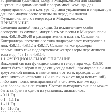
встроенный (сменный) модуль Микроконсоли для задания
внутренней динамической программной команды для
сервоуправляющего контура. Органы управления и индикаторы
данного модуля расположены на передней панели
Функционального генератора и Микроконсоли.
ПРИМЕЧАНИЕ
Сведения данной инструкции. За исключением особо
оговоренных случаев, могут быть отнесены к Микроконсоли
мод. 458.10/.20/.40 и расширительным платам. Ссылки на
Контроллеры постоянного тока подразумевают контроллеры
мод. 458.11, 458.12 и 458.17. Ссылки на контроллеры
переменного тока подразумевают контроллеры переменного
тока мод. 458.13 и 458.14.
1.1 ФУНКЦИОНАЛЬНОЕ ОПИСАНИЕ
Выходной сигнал функционального генератора мод. 458.90
может быть выбран в виде синусоидальной, прямоугольной или
треугольной волны, в зависимости от того, проводятся ли
механические испытания ( и конечно же от вида испытаний),
либо идет поиск неисправностей в системе, или же идут
калибровочные испытания. Частота выходного сигнала может
быть выбрана в одном из указанных диапазонов:
- 0.11 Гц
0,1 - 1,1 Гц
1 - 11 Гц
10 - 110 Гц