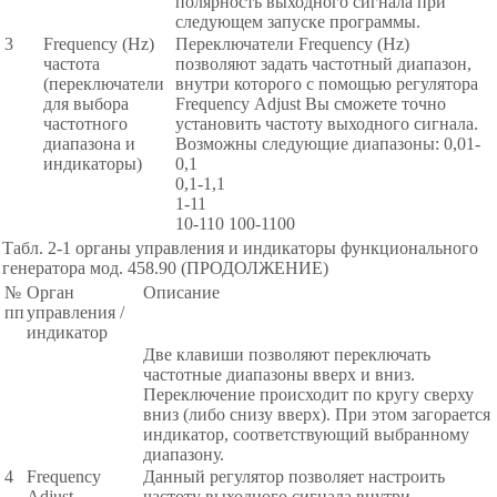
полярность выходного сигнала при
следующем запуске программы.
3
Frequencу (Hz)
Переключатели Frequencу (Hz)
частота
позволяют задать частотный диапазон,
(переключатели
внутри которого с помощью регулятора
для выбора
Frequencу Adjust Вы сможете точно
частотного
установить частоту выходного сигнала.
диапазона и
Возможны следующие диапазоны: 0,01-
индикаторы)
0,1
0,1-1,1
1-11
10-110 100-1100
Табл. 2-1 органы управления и индикаторы функционального
генератора мод. 458.90 (ПРОДОЛЖЕНИЕ)
№
Орган
Описание
пп
управления /
индикатор
Две клавиши позволяют переключать
частотные диапазоны вверх и вниз.
Переключение происходит по кругу сверху
вниз (либо снизу вверх). При этом загорается
индикатор, соответствующий выбранному
диапазону.
4
Frequencу
Данный регулятор позволяет настроить
Adjust
частоту выходного сигнала внутри