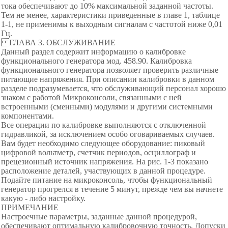
тока обеспечивают до 10% максимальной заданной частоты.
Тем не менее, характеристики приведенные в главе 1, таблице
1-1, не применимы к выходным сигналам с частотой ниже 0,01
Гц.
ГЛАВА 3. ОБСЛУЖИВАНИЕ
Данный раздел содержит информацию о калибровке
функционального генератора мод. 458.90. Калибровка
функционального генератора позволяет проверить различные
питающие напряжения. При описании калибровки в данном
разделе подразумевается, что обслуживающий персонал хорошо
знаком с работой Микроконсоли, связанными с ней
встроенными (сменными) модулями и другими системными
компонентами.
Все операции по калибровке выполняются с отключенной
гидравликой, за исключением особо оговариваемых случаев.
Вам будет необходимо следующее оборудование: пиковый
цифровой вольтметр, счетчик периодов, осциллограф и
прецезионный источник напряжения. На рис. 1-3 показано
расположение деталей, участвующих в данной процедуре.
Подайте питание на микроконсоль, чтобы функциональный
генератор прогрелся в течение 5 минут, прежде чем вы начнете
какую - либо настройку.
ПРИМЕЧАНИЕ
Настроечные параметры, заданные данной процедурой,
обеспечивают оптимальную калибровочную точность. Допуски