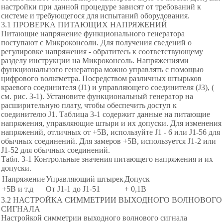
настройки при данной процедуре зависят от требований к
системе и требующегося для испытаний оборудования.
3.1 ПРОВЕРКА ПИТАЮЩИХ НАПРЯЖЕНИЙ
Питающие напряжение функционального генератора
поступают с Микроконсоли. Для получения сведений о
регулировке напряжения - обратитесь к соответствующему
разделу инструкции на Микроконсоль. Напряжениями
функционального генератора можно управлять с помощью
цифрового вольтметра. Посредством различных штырьков
краевого соединителя (J1) и управляющего соединителя (J3), (
см. рис. 3-1). Установите функциональный генератор на
расширительную плату, чтобы обеспечить доступ к
соединителю J1. Таблица 3-1 содержит данные на питающие
напряжения, управляющие штыри и их допуски. Для изменения
напряжений, отличных от +5В, используйте J1 - 6 или J1-56 для
обычных соединений. Для замеров +5В, используется J1-2 или
J1-52 для обычных соединений.
Табл. 3-1 Контрольные значения питающего напряжения и их
допуски.
Напряжение
Управляющий штырек
Допуск
+5В и т.д
От J1-1 до J1-51
+ 0,1В
3.2 НАСТРОЙКА СИММЕТРИИ ВЫХОДНОГО ВОЛНОВОГО
СИГНАЛА
Настройкой симметрии выходного волнового сигнала