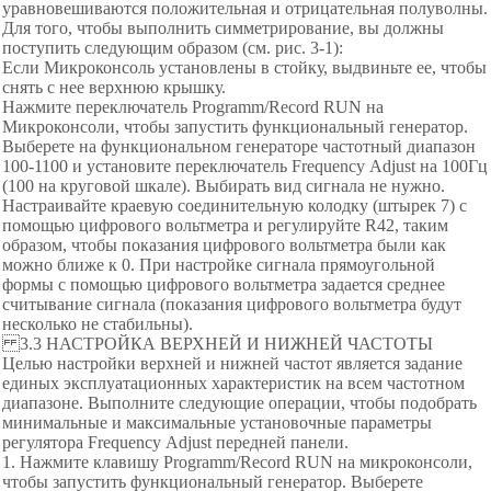
уравновешиваются положительная и отрицательная полуволны.
Для того, чтобы выполнить симметрирование, вы должны
поступить следующим образом (см. рис. 3-1):
Если Микроконсоль установлены в стойку, выдвиньте ее, чтобы
снять с нее верхнюю крышку.
Нажмите переключатель Programm/Record RUN на
Микроконсоли, чтобы запустить функциональный генератор.
Выберете на функциональном генераторе частотный диапазон
100-1100 и установите переключатель Frequencу Adjust на 100Гц
(100 на круговой шкале). Выбирать вид сигнала не нужно.
Настраивайте краевую соединительную колодку (штырек 7) с
помощью цифрового вольтметра и регулируйте R42, таким
образом, чтобы показания цифрового вольтметра были как
можно ближе к 0. При настройке сигнала прямоугольной
формы с помощью цифрового вольтметра задается среднее
считывание сигнала (показания цифрового вольтметра будут
несколько не стабильны).
3.3 НАСТРОЙКА ВЕРХНЕЙ И НИЖНЕЙ ЧАСТОТЫ
Целью настройки верхней и нижней частот является задание
единых эксплуатационных характеристик на всем частотном
диапазоне. Выполните следующие операции, чтобы подобрать
минимальные и максимальные установочные параметры
регулятора Frequencу Adjust передней панели.
1. Нажмите клавишу Programm/Record RUN на микроконсоли,
чтобы запустить функциональный генератор. Выберете