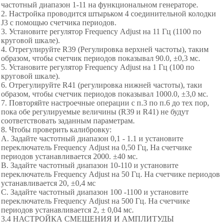
частотный диапазон 1-11 на функциональном генераторе.
2. Настройка проводится штырьком 4 соединительной колодки
J3 с помощью счетчика периодов.
3. Установите регулятор Frequencу Adjust на 11 Гц (1100 по
круговой шкале).
4. Отрегулируйте R39 (Регулировка верхней частоты), таким
образом, чтобы счетчик периодов показывал 90.0, ±0,3 мс.
5. Установите регулятор Frequencу Adjust на 1 Гц (100 по
круговой шкале).
6. Отрегулируйте R41 (регулировка нижней частоты), таки
образом, чтобы счетчик периодов показывал 1000.0, ±3,0 мс.
7. Повторяйте настроечные операции с п.3 по п.6 до тех пор,
пока обе регулируемые величины (R39 и R41) не будут
соответствовать заданным параметрам.
8. Чтобы проверить калибровку:
А. Задайте частотный диапазон 0,1 - 1.1 и установите
переключатель Frequencу Adjust на 0,50 Гц, На счетчике
периодов устанавливается 2000. ±40 мс.
В. Задайте частотный диапазон 10-110 и установите
переключатель Frequencу Adjust на 50 Гц. На счетчике периодов
устанавливается 20, ±0,4 мс
С. Задайте частотный диапазон 100 -1100 и установите
переключатель Frequencу Adjust на 500 Гц. На счетчике
периодов устанавливается 2, ± 0,04 мс.
3.4 НАСТРОЙКА СМЕЩЕНИЯ И АМПЛИТУДЫ