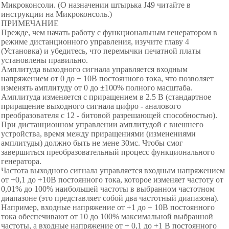
Микроконсоли. (О назначении штырька J49 читайте в
инструкции на Микроконсоль.)
ПРИМЕЧАНИЕ
Прежде, чем начать работу с функциональным генератором в
режиме дистанционного управления, изучите главу 4
(Установка) и убедитесь, что перемычки печатной платы
установлены правильно.
Амплитуда выходного сигнала управляется входным
напряжением от 0 до + 10В постоянного тока, что позволяет
изменять амплитуду от 0 до ±100% полного масштаба.
Амплитуда изменяется с приращением в 2.5 В (стандартное
приращение выходного сигнала цифро - аналового
преобразователя с 12 - битовой разрешающей способностью).
При дистанционном управлении амплитудой с внешнего
устройства, время между приращениями (изменениями
амплитуды) должно быть не мене 30мс. Чтобы смог
завершиться преобразовательный процесс функционального
генератора.
Частота выходного сигнала управляется входным напряжением
от +0,1 до +10В постоянного тока, которое изменяет частоту от
0,01% до 100% наибольшей частоты в выбранном частотном
диапазоне (это представляет собой два частотный диапазона).
Например, входные напряжение от +1 до + 10В постоянного
тока обеспечивают от 10 до 100% максимальной выбранной
частоты, а входные напряжение от + 0,1 до +1 В постоянного