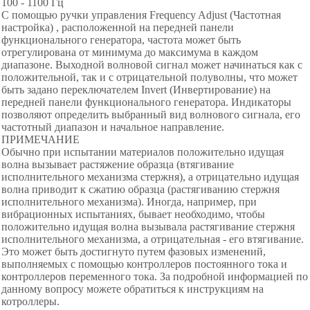
100 - 1100 Гц
С помощью ручки управления Frequency Adjust (Частотная
настройка) , расположенной на передней панели
функционального генератора, частота может быть
отрегулирована от минимума до максимума в каждом
диапазоне. Выходной волновой сигнал может начинаться как с
положительной, так и с отрицательной полуволны, что может
быть задано переключателем Invert (Инвертирование) на
передней панели функционального генератора. Индикаторы
позволяют определить выбранный вид волнового сигнала, его
частотный диапазон и начальное направление.
ПРИМЕЧАНИЕ
Обычно при испытании материалов положительно идущая
волна вызывает растяжение образца (втягивание
исполнительного механизма стержня), а отрицательно идущая
волна приводит к сжатию образца (растягиванию стержня
исполнительного механизма). Иногда, например, при
вибрационных испытаниях, бывает необходимо, чтобы
положительно идущая волна вызывала растягивание стержня
исполнительного механизма, а отрицательная - его втягивание.
Это может быть достигнуто путем фазовых изменений,
выполняемых с помощью контроллеров постоянного тока и
контроллеров переменного тока. За подробной информацией по
данному вопросу можете обратиться к инструкциям на
котроллеры.