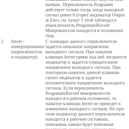
выбран. Переключатель Programm
действует только тогда, когда выходной
сигнал равен 0 (горит индикатор Output
at Zero; см. пункт 5 этой таблицы) и
переключатель Programm/Record
Микроконсоли находится в положении
Stop.
2
Invert /
С помощью данного переключателя
инвертирование/
задается начальное направление
(переключатель
выходного сигнала. При нажатии
и индикатор)
клавиши Invert прямо над ней загорается
индикатор и задается отрицательное
направление выходного сигнала. При
повторном нажатии данной клавиши
гаснет индикатор и задается
положительное направление выходного
сигнала. Если переключатель
Programm/Record микороконсоли
находится в рабочем положении, то
нажатие клавиши Invert не приведет к
изменению выходного сигнала. Но при
этом индикатор данного переключателя
находится в рабочем состоянии,
показывая, какова будет начальная