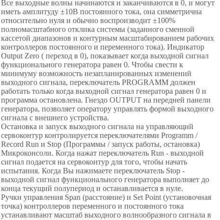
Все выходные волны начинаются и заканчиваются в 0, и могут
иметь амплитуду ±10В постоянного тока, она симметрична
относительно нуля и обычно воспроизводит ±100%
полномасштабного отклика системы (заданного сменной
кассетой диапазонов и контурным масштабированием рабочих
контроллеров постоянного и переменного тока). Индикатор
Output Zero ( переход в 0), показывает когда выходной сигнал
функционального генератора равен 0. Чтобы свести к
минимуму возможность незапланированных изменений
выходного сигнала, переключатель PROGRAMM должен
работать только когда выходной сигнал генератора равен 0 и
программа остановлена. Гнездо OUTPUT на передней панели
генератора, позволяет оператору управлять формой выходного
сигнала с внешнего устройства.
Остановка и запуск выходного сигнала на управляющий
сервоконтур контролируется переключателями Programm /
Record Run и Stop (Программы / запуск работы, остановка)
Микроконсоли. Когда нажат переключатель Run - выходной
сигнал подается на сервоконтур для того, чтобы начать
испытания. Когда Вы нажимаете переключатель Stop -
выходной сигнал функционального генератора выполняет до
конца текущий полупериод и останавливается в нуле.
Ручки управления Span (расстояние) и Set Point (установочная
точка) контроллеров переменного и постоянного тока
устанавливают масштаб выходного волнообразного сигнала в