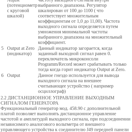
(потенциометр
выбранного диапазона. Регулятор
с круговой
шкалирован от 100 до 1100 ( что
шкалой)
соответствует множительным
коэффициентам от 1,0 до 11,00). Частота
выходного сигнала определяется путем
умножения минимальной частоты
выбранного диапазона на множительный
коэффициент.
5
Output at Zero
Данный индикатор загорается, когда
(индикатор)
заданный выходной сигнал равен 0.
переключатель микроконсоли
Programm/Record может срабатывать только
тогда когда горит индикатор Output at Zero.
6
Output
Данное гнездо используется для вывода
выходного сигнала на внешнее
считывающее устройство ( например
осциллограф)
2.2 ДИСТАНЦИОННОЕ УПРАВЛЕНИЕ ВЫХОДНЫМ
СИГНАЛОМ ГЕНЕРАТОРА
Функциональный генератор мод. 458.90 с дополнительной
платой позволяет выполнять дистанционное управление
частотой и амплитудой выходного сигнала, при подсоединении
независимого аналогового вольтметра от внешнего
управляющего устройства к соединителю J49 передней панели