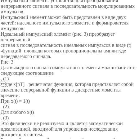
Импульсный элемент - устройство для преобразования
непрерывного сигнала в последовательность модулированных
импульсов.
Импульсный элемент может быть представлен в виде двух
частей: идеального импульсного элемента и формирователя
импульсов.
Идеальный импульсный элемент (рис. 3) преобразует
непрерывный
сигнал в последовательность идеальных импульсов в виде (t)
-функций, площади которых пропорциональны амплитуде
передаваемого сигнала.
Рис. 3
Для выходного сигнала импульсного элемента можно записать
следующее соотношение
, (1)
где x[nT] - решетчатая функция, которая представляет собой
значение непрерывной функции в дискретные моменты
времени.
При x(t) = 1(t)
. (2)
Для любого x(t)
. (3)
Это физически не реализуемо и является математической
идеализацией, вводимой для упрощения исследования
дискретных систем.