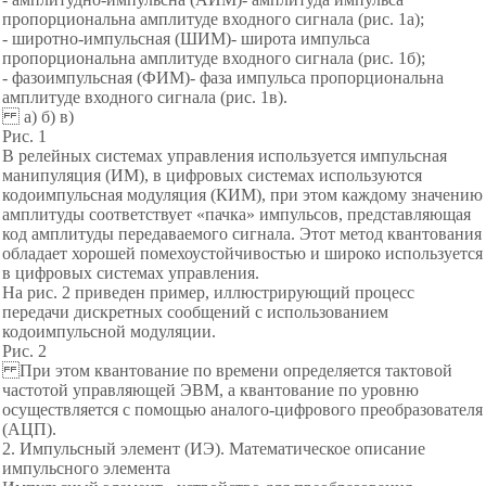
пропорциональна амплитуде входного сигнала (рис. 1а);
- широтно-импульсная (ШИМ)- широта импульса
пропорциональна амплитуде входного сигнала (рис. 1б);
- фазоимпульсная (ФИМ)- фаза импульса пропорциональна
амплитуде входного сигнала (рис. 1в).
а) б) в)
Рис. 1
В релейных системах управления используется импульсная
манипуляция (ИМ), в цифровых системах используются
кодоимпульсная модуляция (КИМ), при этом каждому значению
амплитуды соответствует «пачка» импульсов, представляющая
код амплитуды передаваемого сигнала. Этот метод квантования
обладает хорошей помехоустойчивостью и широко используется
в цифровых системах управления.
На рис. 2 приведен пример, иллюстрирующий процесс
передачи дискретных сообщений с использованием
кодоимпульсной модуляции.
Рис. 2
При этом квантование по времени определяется тактовой
частотой управляющей ЭВМ, а квантование по уровню
осуществляется с помощью аналого-цифрового преобразователя
(АЦП).
2. Импульсный элемент (ИЭ). Математическое описание
импульсного элемента