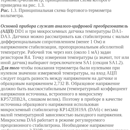
приведена на
рис.
1
.3.
Рис.
1
.3
.
Пр
инципиальная схема бортового-термометра
вольтметра.
Основой прибора служат аналого-цифровой преобразователь
(АЦП)
DD
1 и три микросхемных датчика температуры DА1
-
D
А3. Датчики можно рассматривать как стабилитроны с малым
дифференциальным сопротивлением (менее 1 Ом) и
напряжением стабилизации, пропорциональным абсолютной
температуре. Рабочий ток через них (около 1 мА) задан
резистором R4. Точку измерения температуры (а значит, тот или
иной датчик) выбирают переключателем SА1 (секция SА1.2).
Для того
чтобы показания термометра были нулевыми при
нулевом значении измеряемой температуры, на вход АЦП
следует подать разность между напряжением на датчике и
образцовым напряжением 2,732 В. Образцовое напряжение
должно быть высокостабильным (температурный коэффициент
напряжения источника, встроенного в микросхему
КР572ПВ2А, слишком велик). Поэтому в приборе в качестве
источника образцового напряжения использован
микросхемный стабилизатор КР142ЕН19А (DА6) с весьма
малой температурной зависимостью выходного напряжения.
Микросхема DА6 работает в режиме регулируемого
прецизионного стабилитрона. Необходимое напряжение