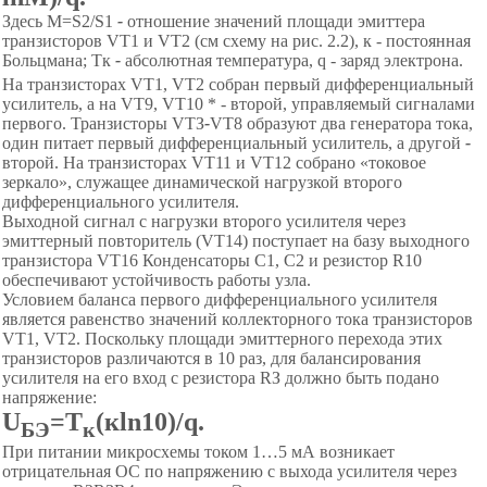
Здесь М=
S
2/S1
-
отношение значений площади эмиттера
транзисторов VТ1 и
VT
2 (см схему на
рис.
2
.2), к
-
по
стоянная
Больцмана; Т
к
-
абсолютная температура,
q
-
за
ряд электрона.
На транзисторах
V
Т1, VТ2 собран первый дифференциальный
усилитель, а на
VT
9, VT10 *
-
вт
орой, управляемый сигналами
первого. Транзисторы VТЗ
-
VТ8 образуют два генератора тока,
один питает первый дифференциальный усилитель, а другой
-
второй. На транзисторах
VT
11 и VT12 собрано
«
т
оковое
зеркало
»
,
служащее динамической нагрузкой второго
дифференциального усилителя.
Выходной сигнал с нагрузки второго усилителя через
эмиттерный повторитель (VT14) поступает на базу выходного
транзистора VТ16 Конденсаторы С1, С2 и резистор R10
обеспечивают устойчивость работы узла.
Условием баланса первого дифференциального усилителя
является равенство значений коллекторного тока транзисторов
V
T1
,
VТ2. Поскольку площади эмиттерного перехода этих
транзисторов различаются в 10 раз, для балансирования
усилителя на его вход с резистора RЗ должно быть подано
напряжение:
U
=Т
(кln10)/q.
БЭ
к
При питании микросхемы током 1
…
5 мА возникает
отрицательная ОС по напряжению с выхода усилителя через