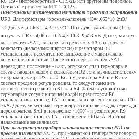
R8, R9
-
многооборотные
-
СП5
-
2
В или другие им подобные.
Остальные резисторы-МЛТ
-
0,125
.
Налаживание термометра начинают с расчета напряжения
U
R
3
. Для термопары
«
х
ромель
-
алюмель
»
К=4,065*10
-2
мВ/
°
С.
Для
меди L
RK1
=4,3
-
1
0
-3
/°
С.
Пользуясь
равенством (1.1),
получаем
U
R
3
=4,065
-
10
-2
/ 4,3
-
1
0
-3
=9,453 мВ. Далее, замкнув
выключатель SА2, параллельно резистору RЗ подключают
вольтметр (желательно цифровой) и резистором R5
устанавливают рассчитанное напряжение с максимально
возможной точностью. После этого переключатель SА1
переводят в положение
«
1
00
:
", опускают спай термопары в
сосуд с тающим льдом и резистором R2 устанавливают стрелку
микроамперметра РА1 на 0. Если у резистора R2 или R5 не
хватает пределов регулирования, то следует заменить
соответственно резистора R1 или R4. Затем опускают спай
термопары в сосуд с кипящей водой и резистором R8
устанавливают стрелку РА1 на последнее деление шкалы
-
100
мкА. Далее, не вынимая термопару из кипящей воды, переводят
переключатель SА1 в положение
«
1
000°
»
и резистором R9
устанавливают стрелку РА1 в положение 10 мкА. На этом
налаживание заканчивают.
При эксплуатации прибора зашкаливание стрелки РА1 на
пределе измерения 10
0
°С
при комнатной температуре говорит
о разрядке батареи питания GВ1 и необходимости ее замены.