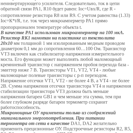
неинвертирующего усилителя. Следовательно, ток в цепи
обратной связи РА1, R10 будет равен: I
ос
=U
вх
/
R
, где R
-
сопротивление резистора R8 или R9. С учетом равенства (1.33)
I
ос
=К*t/R,
т.е.
ток через микроамперметр РА1 прямо
пропорционален температуре объекта
t
.
В качестве РА1 использован микроамперметр на 100 мкА.
Резистор RК1 намотан на пластинке из текстолита
20x10
мм
толщиной 1
мм
изолированным медным проводом
диаметром 0,1
мм
до сопротивления 60
…
100 Ом. Транзистор
VТЗ включен как стабилизатор напряжения измерительного
моста. Его функции может выполнять любой маломощный
кремниевый транзистор с напряжением пробоя перехода база
-
эм
иттер ниже 7
В.
Транзисторы
VТ1, VТ2, VТ4
-
любые
маломощные полевые транзисторы с р-п переходом.
Напряжение отсечки VТ1
,
VТ2
-
не более 4 В, а VТ4
-
не более
2В. Сумма напряжения отсечки транзистора VТ4 и напряжения
стабилизации транзистора VТЗ должна быть меньше
напряжения батареи GВ1 и чем меньше эта сумма, тем при
более глубоком разряде батареи термометр сохранит
работоспособность.
Микромощные ОУ применены только из соображений
минимального энергопотребления. При питании
термометра от сети в качестве
D
А1, DА2 желательно
применить прецизионные ОУ. Подстроечные резисторы R2, R5,