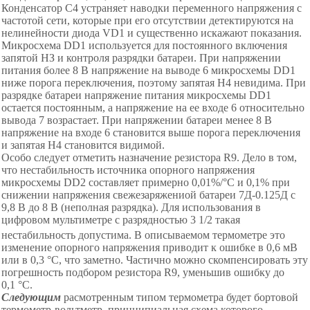
Конденсатор С4 устраняет наводки переменного напряжения с
частотой сети, которые при его отсутствии детектируются на
нелинейности диода VD1 и существенно искажают показания.
Микросхема DD1 используется для постоянного включения
запятой НЗ и контроля разрядки батареи
.
При напряжении
питания более 8 В напряжение на выводе 6 микросхемы DD1
ниже порога переключения, поэтому запятая Н4 невидима. При
разрядке батареи напряжение питания микросхемы DD1
остается постоянным, а напряжение на ее входе 6 относительно
вывода 7 возрастает. При напряжении батареи менее 8 В
напряжение на входе 6 становится выше порога переключения
и запятая Н4 становится видимой.
Особо следует отметить назначение резистора R9. Дело в том,
что нестабильность источника опорного напряжения
микросхемы DD2 составляет примерно 0,0
1
%
/°С и 0,
1
%
при
снижении напряжения свежезаряжениой батареи 7Д
-
0
.125Д с
9,8 В до 8 В (неполная разрядка). Для использования в
цифровом мультиметре с разрядностью 3
1/2
такая
нестабильность допустима. В описываемом термометре это
изменение опорного напряжения приводит к ошибке в 0,6 мВ
или в 0,
3
°С
, что заметно. Частично можно скомпенсировать эту
погрешность подбором резистора R9, уменьшив ошибку до
0,
1
°С
.
Следующим
расмотренным типом термометра будет бортовой
термометр-вольтметр, принципиальная схема которого