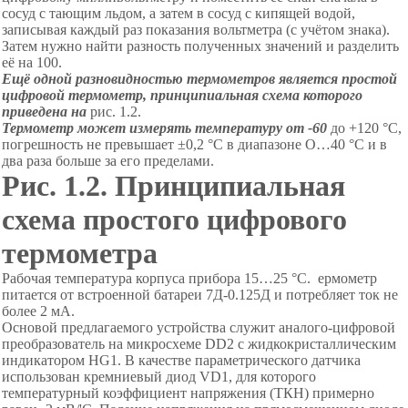
сосуд с тающим льдом, а затем в сосуд с кипящей водой,
записывая каждый раз показания вольтметра (с учётом знака).
Затем нужно найти разность полученных значений и разделить
её на 100.
Ещё одной разновидностью термометров является простой
цифровой термометр, принципиальная схема которого
приведена на
рис.
1
.2.
Термометр может измерять температуру от -60
до +12
0
°С
,
погрешность не превышает ±0,
2
°С
в диапазоне О
…
4
0
°С
и в
два раза больше за его пределами.
Рис. 1.2. Принципиальная
схема простого цифрового
термометра
Рабочая температура корпуса прибора 15…25 °С. ермометр
питается от встроенной батареи 7Д-0.125Д и потребляет ток не
более 2 мА.
Основой предлагаемого устройства служит аналого-цифровой
преобразователь на микросхеме
DD
2 с жидкокристаллическим
индикатором НG1
.
В качестве параметрического датчика
использован кремниевый диод VD1, для которого
температурный коэффициент напряжения (ТКН) примерно