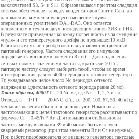
выключателей S3, S4 и S11. Образовавшаяся при этом следящая
система обеспечивает зарядку конденсаторов С
инт
и С
акн
до
напряжения, компенсирующего смещение
«
н
уля
»
операционных усилителей
D
А1
-
D
A3. Оно остается
неизменным в течение двух последующих этапов ЗИК и РИК.
В результате приведенная ко входу погрешность из-за смещения
«
н
уля
»
и его температурного дрейфа не превышает10 мкВ.
Работой всех узлов преобразователя управляет встроенный
тактовый генератор. Частота следования его импульсов
определяется внешними элемента R
г
и С
г
. Для подавления
сетевых помех с значениями частоты, кратными 50 Гц,
тактовую частоту следует выбирать такой, чтобы во время
интегрирования, равное 4000 периодов тактового генератора
Т
г
, укладывалось целое число
N
с
периодов сетевого
напряжения (длительность сетевого периода равна 20 мс).
Таким образом, 4000Т
Т
= 20 N
с
мс, где N
с
= 1, 2, 3
и т.д.
Отсюда, f
т
= 1/T
Т
= = 200/N
С
кГц,
т.е.
200, 100, 67, 50, 40 кГц;
меньшие значения обычно не используют. Номиналы
частотозадающих цепей тактового генератора рассчитывают по
формуле С
г
= 0,45/f
т
* R
г
. Для повышения стабильности
частоты между выводами 39 и 40 может быть включен
кварцевый резонатор (при этом элементы R
г
и С
г
не нужны).
При работе преобразователя от внешнего генератора тактовые