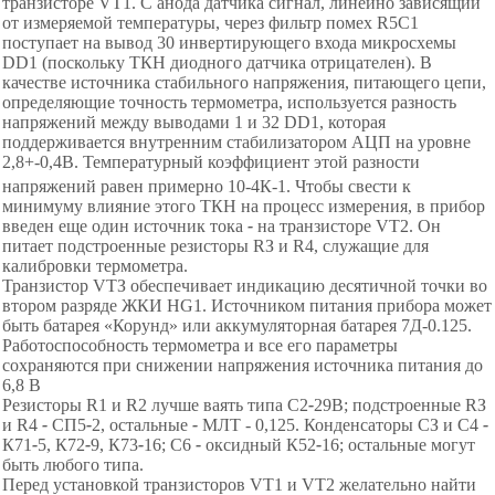
транзисторе
VT
1. С анода датчика сигнал, линейно зависящий
от измеряемой температуры, через фильтр помех
R
5
C
1
поступает на вывод 30 инвертирующего входа микросхемы
DD
1
(
поскольку ТКН диодного датчика отрицателен
)
. В
качестве источника стабильного напряжения, питающего цепи,
определяющие точность термометра, используется разность
напряжений между выводами 1 и 32
DD
1, которая
поддерживается внутренним стабилизатором АЦП на уровне
2,8+-0,4В. Температурный коэффициент этой разности
напряжений равен примерно 10
-4
К
-1
. Чтобы свести к
минимуму влияние этого ТКН на процесс измерения, в прибор
введен еще один источник тока
-
на транзисторе
V
Т2. Он
питает подстроенные резисторы RЗ и R4, служащие для
калибровки термометра.
Транзистор VТЗ обеспечивает индикацию десятичной точки во
втором разряде ЖКИ НG1. Источником питания прибора может
быть батарея
«
К
орунд
»
или аккумуляторная батарея 7Д
-
0
.125.
Работоспособность термометра и все его параметры
сохраняются при снижении напряжения источника питания до
6,8 В
Резисторы R1 и R2 лучше ваять типа С2
-
2
9В; подстроенные RЗ
и R4
-
СП5
-
2
, остальные
-
МЛТ
-
0,125
. Конденсаторы СЗ и С4
-
К71
-
5
, К72
-
9
, К73
-
1
6; С6
-
оксидный К52
-
1
6; остальные могут
быть любого типа.
Перед установкой транзисторов VT1 и VТ2 желательно найти