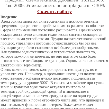
Год: 2009. Уникальность по antiplagiat.ru: < 30%
Скачать работу
Введение
Электроника является универсальным и исключительным
средством при решении проблем в самых различных областях.
Сфера её применения постоянно расширяется. Практически
каждая достаточно сложная техническая система оснащается
электронными устройствами. Трудно назвать технологический
процесс, управление которым осуществлялось бы без неё.
Функции устройств становятся всё более разнообразными.
Наилучшим радиотехническим устройством является то,
которое можно и не замечать, но оно при этом само будет
выполнять все необходимые функции. Одним из таких является
электронный термометр.
Очень важно не только контролировать температуру, но и
управлять ею. Например, в промышленности для получения
качественного асфальта нужно постоянно поддерживать
температуру на уровне 500С. В сельском хозяйстве при сушке
зерна и травяной муки также актуален контроль за
температурой окружающей среды. В птицеводстве в
инкубаторах изменение температуры даже на один градус
может привести к порче огромного числа яиц, что приведёт к
значительным финансовым потерям. Тоже самое может
произойти и, например, с продуктами если температура в