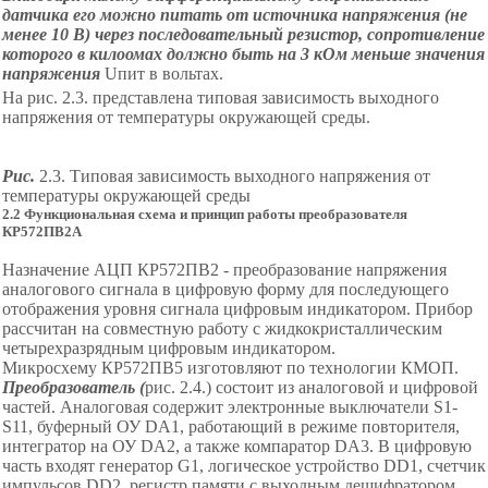
датчика его можно питать от источника напряжения (не
менее 10 В) через последовательный резистор, сопротивление
которого в килоомах должно быть на 3 кОм меньше значения
напряжения
U
пит
в вольтах.
На
рис.
2
.3. представлена типовая зависимость выходного
напряжения от температуры окружающей среды.
Рис.
2
.3. Типовая зависимость выходного напряжения
от
температуры окружающей среды
2.2 Функциональная схема и принцип р
аботы преобразователя
КР572ПВ2А
Назначение АЦП КР572ПВ2 - преобразование напряжения
аналогового сигнала в цифровую форму для последующего
отображения уровня сигнала цифровым индикатором. Прибор
рассчитан на совместную работу с жидкокристаллическим
четырехразрядным цифровым индикатором.
Микросхему КР572ПВ5 изготовляют по технологии КМОП.
Преобразователь (
рис.
2
.4.) состоит из аналоговой и цифровой
частей. Аналоговая содержит электронные выключатели S1
-
S
11, буферный ОУ DA1, работающий в режиме повторителя,
интегратор на ОУ DA2, а также компаратор DA3. В цифровую
часть входят генератор G1, логическое устройство DD1, счетчик
импульсов DD2, регистр памяти с выходным дешифратором