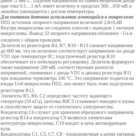
равен -2 мВ/'С. Падение напряжения на прямосмещенном диоде
при токе 0.1
…
1 мА имеет величину в пределах 560
…
650 мВ и
линейно уменьшается с ростом температуры.
Для питания датчика использован имеющийся в микросхеме
DD
2 источник опорного напряжения величиной 2,8±0,4В
Внутри микросхемы он соединен плюсом с выводом 1 питания
микросхемы. Вывод 32 опорного напряжения обозначен
-
U
а
и
соединен с общим проводом.
Делитель из резисторов
R
4, R7, R10
-
R13 снижает напряжение
до 600 мв, что по величине соответствует напряжению на диоде
VD1 при температуре 0С; подстроечный резистор R10
обеспечивает его небольшую регулировку. Делитель формирует
также напряжение 200 мВ, соответствующее разности
напряжений, снимаемых с диода
VD
1 и движка резистора R11
при показании термометра 10
0
°С.
Это
напряжение подается на
входы U
об
микросхемы DD2, оно может быть тоже подстроено
резистором R12.
Элементы R5, R6, С2 определяют частоту задающего
генератора (50 кГц), цепочка R8СЗ сглаживает наводки и шумы
и способствует защите от статического электричества.
Конденсатор С6 служит для хранения образцового напряжения,
резистор R14 и конденсатор С9 являются элементами
интегратора микросхемы, С10 входит в цепь автокоррекции
куля.
Конденсаторы С1, С5, С7, С8
-
блокировочные а цепях питания.