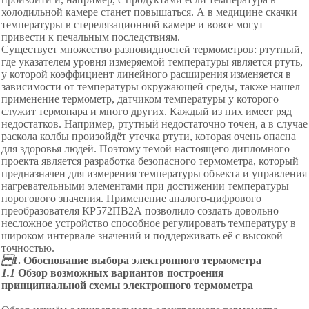
холодильной камере станет повышаться. А в медицине скачки
температуры в стерелязационной камере и вовсе могут
привести к печальным последствиям.
Существует множество разновидностей термометров: ртутный,
где указателем уровня измеряемой температуры является ртуть,
у которой коэффициент линейного расширения изменяется в
зависимости от температуры окружающей среды, также нашел
применение термометр, датчиком температуры у которого
служит термопара и много других. Каждый из них имеет ряд
недостатков. Например, ртутный недостаточно точен, а в случае
раскола колбы произойдёт утечка ртути, которая очень опасна
для здоровья людей. Поэтому темой настоящего дипломного
проекта является разработка безопасного термометра, который
предназначен для измерения температуры объекта и управления
нагревательными элементами при достижении температуры
порогового значения. Применение аналого-цифрового
преобразователя КР572ПВ2А позволило создать довольно
несложное устройство способное регулировать температуру в
широком интервале значений и поддерживать её с высокой
точностью.
1
.
Об
основание выбора электронного термометра
1.1
Обзор возможных вариантов построения
принципиально
й схемы электронного термометра