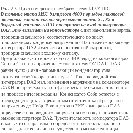
Рис.
2
.5. Цикл изм
ерения преобразователя КР572ПВ2
В течение этапа ЗИК, длящегося 4000 периодов тактовой
частоты, входной сигнал через выключатели S1, S2 и
буферный усилитель DА1 поступает на вход интегратора
DА2. Это вызывает на конденсаторе С
инт
накопление заряда,
пропорционального и соответствующего по знаку
приложенному входному напряжению. Напряжение на выходе
интегратора
D
А2 изменяется с постоянной скоростью,
пропорциональной входному сигналу.
Предположим, что к началу этапа ЗИК заряд на конденсаторах
С
инт
и С
акн
и напряжение смещения нуля ОУ DА1
-
DA3
равны нулю (С
акн
-
запоминающий конденсатор узла
автоматической коррекции
«
н
уля
»
)
. Так как входной ток
интегратора
D
А2 мал, изменения напряжения на конденсаторе
С
АКН
не происходит, и он фактически не оказывает влияния
на процесс интегрирования. Конденсатор С
обр
остается с
предыдущего цикла заряженным от источника образцового
напряжения до
U
обр
. В конце этапа ЗИК компаратор
DA
3
определяет знак входного напряжения по знаку напряжения на
выходе интегратора DА2. Чувствительность компаратора DA3
такова, что он правильно определяет полярность входного
сигнала, даже если сигнал существенно меньше единицы