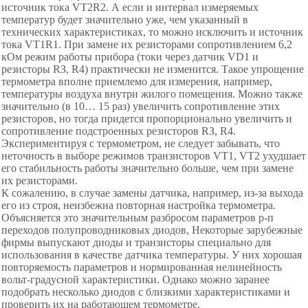
источник тока
V
Т2R2. А если и интервал измеряемых
температур будет значительно уже, чем указанный в
технических характеристиках, то можно исключить и источник
тока VТ1R1. При замене их резисторами сопротивлением 6,2
кОм режим работы прибора (токи через датчик VD1 и
резисторы RЗ, R4) практически не изменится. Такое упрощение
термометра вполне приемлемо для измерения, например,
температуры воздуха внутри жилого помещения. Можно также
значительно (в 10
…
15 раз) увеличить сопротивление этих
резисторов, но тогда придется пропорционально увеличить и
сопротивление подстроенных резисторов RЗ, R4.
Экспериментируя с термометром, не следует забывать, что
неточность в выборе режимов транзисторов
V
Т1, VТ2 ухудшает
его стабильность работы значительно больше, чем при замене
их резисторами.
К сожалению, в случае замены датчика, например, из-за выхода
его из строя, неизбежна повторная настройка термометра.
Объясняется это значительным разбросом параметров р-п
переходов полупроводниковых диодов, Некоторые зарубежные
фирмы выпускают диоды и транзисторы специально для
использования в качестве датчика температуры. У них хорошая
повторяемость параметров и нормированная нелинейность
вольт-градусной характеристики. Однако можно заранее
подобрать несколько диодов с близкими характеристиками и
проверить их на работающем термометре.