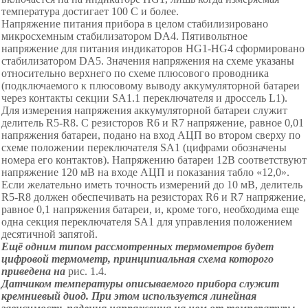
температура достигает 100 С и более.
Напряжение питания прибора в целом
стабилизировано
микросхемным стабилизатором
DA
4. Пятивольтное
напряжение для питания индикаторов
HG
1
-
Н
G4 сформировано
стабилизатором DА5. Значения напряжения на схеме указаны
относительно верхнего по схеме плюсового проводника
(подключаемого к плюсовому выводу аккумуляторной батареи
через контакты секции SА1.1 переключателя и дроссель L1).
Для измерения напряжения аккумуляторной батареи служит
делитель R5
-
R
8. С резисторов R6 и R7 напряжение, равное 0,01
напряжения батареи, подано на вход АЦП во втором сверху по
схеме положении переключателя SА1 (цифрами обозначены
номера его контактов). Напряжению батареи 12В соответствуют
напряжение 120 мВ на входе АЦП и показания табло
«
1
2,0
»
.
Если желательно иметь точность измерений до 10 мВ, делитель
R5
-
R
8 должен обеспечивать на резисторах R6 и R7 напряжение,
равное 0,1 напряжения батареи, и, кроме того, необходима еще
одна секция переключателя SА1 для управления положением
десятичной запятой.
Ещё одним типом рассмотренных термометров будет
цифровой термометр, принципиальная схема которого
приведена на
рис.
1
.4.
Датчиком температуры описываемого прибора служит
кремниевый диод. При этом используется линейная