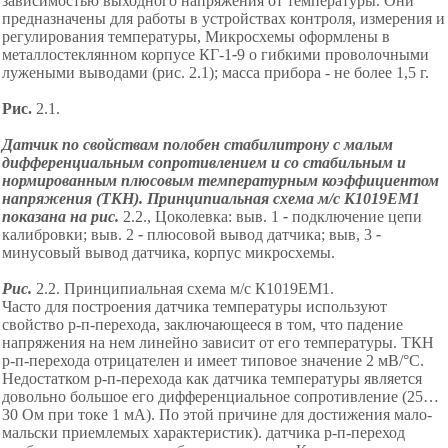
зависимостью выходного напряжения от температуры. Они
предназначены для работы в устройствах контроля, измерения и
регулирования температуры, Микросхемы оформлены в
металлостеклянном корпусе КГ
-
1
-
9
о гибкими проволочными
лужеными выводами (рис.
2
.1)
;
м
асса прибора
-
не
более 1,5 г.
Рис.
2
.1.
Датчик по свойствам полобен стабилитрону с малым
дифференциальным сопротивлением и со стабильным и
нормированным плюсовым температурным коэффициентом
напряжения (ТКН). Принципиальная схема м/с К1019ЕМ1
показана на рис.
2
.2., Цоколевка: выв. 1
-
подключение цепи
калибровки; выв. 2
-
плюсовой вывод датчика; выв, 3
-
минусовый вывод датчика, корпус микросхемы.
Рис.
2
.2. Принципиальная схема м/с К1019ЕМ1.
Часто для построения датчика температуры используют
свойство р-п-перехода, заключающееся в том, что падение
напряжения на нем линейно зависит от его температуры. ТКН
р-п-перехода отрицателен и имеет типовое значение 2 мВ/°С.
Недостатком р-п-перехода как датчика температуры является
довольно большое его дифференциальное сопротивление (25
…
30 Ом при токе 1 мА). По этой причине для достижения мало-
мальски приемлемых характеристик). датчика р-п-переход