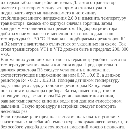
их термостабильные рабочие точки. Для этого транзистор
вместе с резистором между затвором и стоком нужно
подключить через миллиамперметр к источнику
стабилизированного напряжения 2,8 8 и изменить температуру
транзистора, касаясь его корпуса сначала горячим, затем
холодным металлическим предметом. Подбором резистора
добиться наименьшего изменения тока стока в диапазоне
температуры 0
…
5
0
°С.
Номиналы
подбираемых резисторов R1
и R2 могут значительно отличаться от указанных на схеме. Ток
стока транзисторов VT1 и VT2 должен быть в пределах 200
.
.300
мкА.
В домашних условиях настраивать термометр удобнее всего по
температуре таяния льда и кипения воды. Предварительно
движок резистора RЗ следует установить в положение,
соответствующее напряжению на нем 0,57
…
0,6 В, а движок
резистора R4
-
0,21
…
0,23
В.
Измеряя
датчиком температуру
воды тающего льда, установите резистором RЗ нулевые
показания индикатора
прибора.
З
атем, поместив датчик в
кипящую воду, резистором R4 устанавливают показания,
равные температуре кипения воды при данном атмосферном
давлении. Такую процедуру настройки следует повторить
несколько раз.
Если термометр не предполагается использовать в условиях
значительных колебаний температуры окружающего воздуха, то
без особого ущерба для точности измерений можно исключить