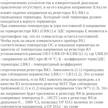
сопротивлению усилителя ток в измерительной диагонали
практически отсутствует, и на его входное напряжение (U
вх
) не
влияет падение напряжения на резисторах RЗ, RК1 и
проводниках термопары. Холодный спай термопары должен
находиться в корпусе термометра.
При изменении температуры
t
к
(при постоянной
t
) напряжение
на терморезисторе RК1 (U
RK
1
) и ЭДС термопары Е меняются в
противофазе так, что их сумма всегда остается постоянной.
Чтобы нуль на шкале измерительного прибора РА1
соответствовал температуре ОС и показания термометра не
зависели от температуры
напряжение на резисторе RЗ
устанавливается равным U
R3
=U
RK10
=К/L
RK1
(1.1)
,
где U
RK10
-
напряжение на RК1 при t
К
=
0
°С
; К
-
коэффициент термоЭДС
термопары; L
RK1
-
те
мпературный коэффициент
сопротивления резистора RК1. Зависимость (1.1) справедлива
при соблюдении неравенства: L
RK1
>> L
R3
(1.2). Это условие
легко выполнить, если RК1 намотать медным проводом, а в
качестве RЗ использовать резистор МЛТ. При соблюдении
требований (1.1) и (1.2) входное напряжение U
вх
=К*1 (1.3). Это
же напряжение будет приложено к резистору
R
8 (в диапазоне
измеряемых температур 0
…
10СГС) или к резистору R9 (в
диапазоне 0
…
100
0
°С
), поскольку ОУ DA1 включен по схеме
повторителя напряжения, а ОУ DА2
-
по схеме