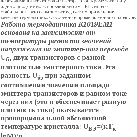
необходимо питать от стабилизатора тока. Кроме того, ни у
одного диода не нормированы ни сам ТКН, ни его
стабильность, что серьезно затрудняет их применение в
качестве термодатчиков, особенно е промышленной аппарагуре.
Работа термодатчика К1019ЕМ1
основана на зависимости от
температуры разности значений
напряжения на эмиттер-ном переходе
U
двух транзисторов с разной
бэ
плотностью эмиттерного тока Эта
разность U
при заданном
бэ
соотношении значений площади
эмиттера транзисторов и равном токе
через них (это и обеспечивает разную
плотность тока) оказывается
пропорциональной абсолютной
температуре кристалла: U
=(кТ
БЭ
к
lnМ)/q.