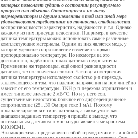
которых позволяет судить о состоянии регулируемого
процесса или объекта. Относящиеся к их числу
терморезисторы и другие элементы в той или иной мере
удовлетворяют требованиям по точности, стабильности
,
воспроизводимости характеристик, надёжности
и т.д.
Однако
каждому из них присущи недостатки. Например, в качестве
датчика температуры можно использовать самые различные
комплектующие материалы. Одним из них является медь, у
которой удельное сопротивление изменяется прямо
пропорционально температуре. Но несмотря на это
достоинство, надёжность таких датчиков недостаточна.
Применение же термопары, ещё одной разновидности
датчиков, технологически сложно. Часто для построения
датчика температуры используют свойство р-п-перехода,
заключающееся в том, что падение напряжения на нем линейно
зависит от его температуры. ТКН р-п-перехода отрицателен и
имеет типовое значение 2 мВ/°
С.
Но
и у него есть
существенный недостаток-большое его дифференциальное
сопротивление (25
…
30 Ом при токе 1 мА). Поэтому
проанализировав все типы датчиков, а также учитывая
диапазон заданных температур я пришёл к выводу, что
оптимальным датчиком температуры является микросхема
К1019ЕМ1.
Эти микросхемы представляют собой термодатчики с линейной