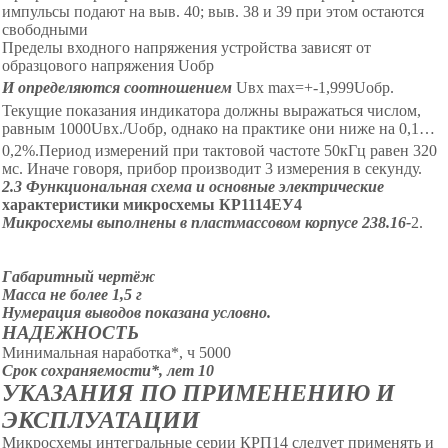
импульсы подают на выв. 40; выв. 38 и 39 при этом остаются
свободными
Пределы входного напряжения устройства зависят от
образцового напряжения
U
обр
И определяются соотношением
U
вх
max
=+-1,999
U
обр
.
Текущие показания индикатора должны выражаться числом,
равным 1000
U
вх.
/
U
обр
, однако на практике они ниже на 0,1…
0,
2
%
.Период измерений при тактовой частоте 50кГц равен
320
мс
. Иначе говоря, прибор производит 3 измерения в секунду.
2.3 Функциональная схема и основные электрические
хара
ктеристики микросхемы КР1114ЕУ4
Микросхемы выполнены в пластмассовом корпусе 238.16-
2
.
Габаритный чертёж
Масса не более 1,5 г
Нумерация выводов показана условно.
НАДЕЖНОСТЬ
Минимальная наработка*, ч 5000
Срок сохраняемости*, лет 10
УКАЗАНИЯ ПО ПРИМЕНЕНИЮ И
ЭКСПЛУАТАЦИИ
Микросхемы интегральные серии КРП14 следует применять и