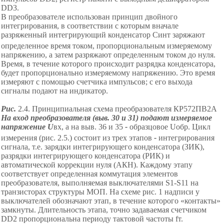
DD3.
В преобразователе использован принцип двойного
интегрирования, в соответствии с которым вначале
разряженный интегрирующий конденсатор С
инт
заряжают
определенное время током, пропорциональным измеряемому
напряжению, а затем разряжают определенным током до нуля.
Время, в течение которого происходит разрядка конденсатора,
будет пропорционально измеряемому напряжению. Это время
измеряют с помощью счетчика импульсов; с его выхода
сигналы подают на индикатор.
Рис.
2.4. Принципиальная схема преобразователя КР572ПВ2А
На вход преобразователя (выв. 30 и 31) подают измеряемое
напряжение U
вх
, а на выв. 36 и 35
-
образцовое
U
обр
. Цикл
измерения (рис.
2
.5.) состоит из трех этапов
-
интегрирования
сигнала,
т.е.
зарядки интегрирующего конденсатора (ЗИК),
разрядки интегрирующего конденсатора (РИК) и
автоматической коррекции нуля (АКН). Каждому этапу
соответствует определенная коммутация элементов
преобразователя, выполняемая выключателями
S
1
-
S
11 на
транзисторах структуры МОП. На схеме рис.
1
надписи у
выключателей обозначают этап, в течение которого
«
к
онтакты
»
замкнуты. Длительность этапа, точно задаваемая счетчиком
DD2
пропорциональна периоду тактовой частоты f
т
.