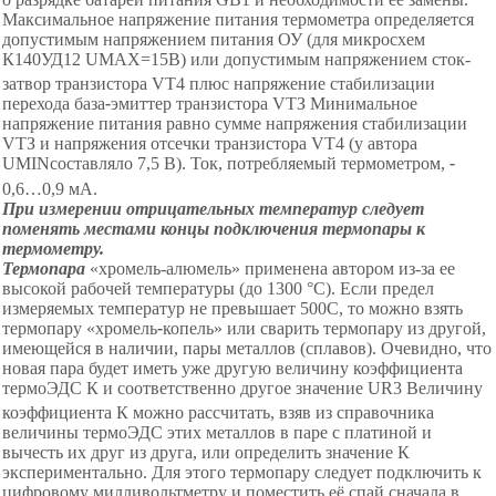
Максимальное напряжение питания термометра определяется
допустимым напряжением питания ОУ (для микросхем
К140УД12 U
MAX
=15В) или допустимым напряжением сток-
затвор транзистора VТ4 плюс напряжение стабилизации
перехода база
-
эмиттер транзистора VТЗ Минимальное
напряжение питания равно сумме напряжения стабилизации
VТЗ и напряжения отсечки транзистора VТ4 (у автора
U
MIN
составляло 7,5 В). Ток, потребляемый термометром,
-
0,6
…
0,9 мА.
При измерении отрицательных температур следует
поменять местами концы подключения термопары к
термометру.
Термопара
«
х
ромель-алюмель
»
применена автором из-за ее
высокой рабочей температуры (до 130
0
°С
). Если предел
измеряемых температур не превышает 500С, то можно взять
термопару
«
х
ромель
-
копель
»
или сварить термопару из другой,
имеющейся в наличии, пары металлов (сплавов). Очевидно, что
новая пара будет иметь уже другую величину коэффициента
термоЭДС К и соответственно другое значение
U
R3
Величину
коэффициента К можно рассчитать, взяв из справочника
величины термоЭДС этих металлов в паре с платиной и
вычесть их друг из друга, или определить значение К
экспериментально. Для этого термопару следует подключить к
цифровому милливольтметру и поместить её спай сначала в