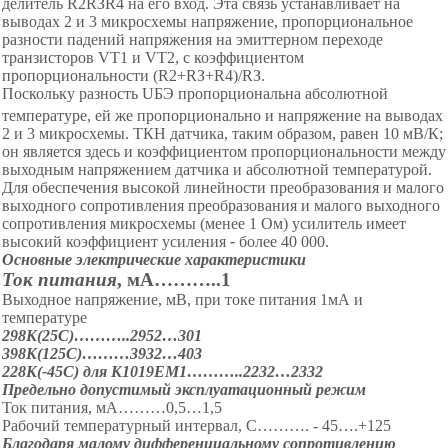
делитель R2RЗR4 на его вход. Эта связь устанавливает на
выводах 2 и 3 микросхемы напряжение, пропорциональное
разности падений напряжения на эмиттерном переходе
транзисторов VТ1 и VТ2, с коэффициентом
пропорциональности (R2+RЗ+R4)/RЗ.
Поскольку разность
U
БЭ
пропорциональна абсолютной
температуре, ей же пропорционально и напряжение на выводах
2 и 3 микросхемы. ТКН датчика, таким образом, равен 10 мВ/К;
он является здесь и коэффициентом пропорциональности между
выходным напряжением датчика и абсолютной температурой.
Для обеспечения высокой линейности преобразования и малого
выходного сопротивления преобразования и малого выходного
сопротивления микросхемы (менее 1 Ом) усилитель имеет
высокий коэффициент усиления
-
более 40 000.
Основные электрические характеристики
Ток питания
, мА………..1
Выходное напряжение, мВ, при токе питания 1мА и
температуре
298К(25С)………..2952…301
398К(125С)………3932…403
228К(-45С) для К1019ЕМ1………..2232…2332
Предельно допустимый эксплуатационный режим
Ток питания, мА………0,5…1,5
Рабочий температурный интервал, С……….
-
45
….+125
Благодаря малому дифференциальному сопротивлению