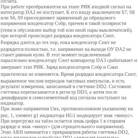
отсчета.
При работе преобразователя на этапе РИК входной сигнал на
интегратор DА2 не поступает. К его входу выключатели S7, S8
или S6, S9 присоединяют заряженный до образцового
напряжения конденсатор С
обр
, причем в такой полярности
(этим и обусловлен выбор той или иной пары выключателей),
при которой происходит разрядка конденсатора С
инт
.
Разрядка длится до тех пор, пока конденсатор С
инт
не
разрядится полностью,
т.е.
напряжение на выходе ОУ
D
А2 не
станет равным нулю. В этот момент подключенный
параллельно конденсатору С
инт
компаратор DA3 срабатывает и
завершает этап РИК. Заряд конденсаторов С
обр
и С
акн
практически не изменяется. Время разрядки конденсатора С
инт
,
выраженное числом периодов тактовых импульсов, и есть
результат измерения, записанный в счетчике
DD
2. Состояние
счетчика переписывается в регистр DD3, а затем после
дешифрации в семиэлементный код сигналы поступают на
индикатор.
При знаке напряжения U
вх
, противоположном указанному на
рис.
1
, элемент g1 индикатора НG1 индицирует знак
«
м
инус
»
.
При перегрузке на табло остается лишь цифра 1 в старшем
разряде и знак
«
м
инус
»
(для отрицательного напряжения).
Этап АКН начинается с прекращения работы счетчика DD2,
когда логическое устройство DD1
«
з
амыкает контакты
»