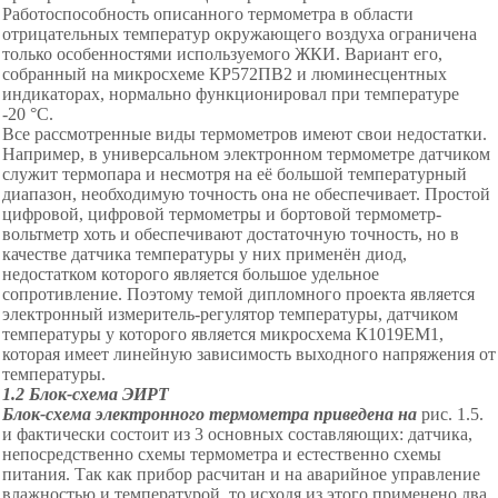
Работоспособность описанного термометра в области
отрицательных температур окружающего воздуха ограничена
только особенностями используемого ЖКИ. Вариант его,
собранный на микросхеме КР572ПВ2 и люминесцентных
индикаторах, нормально функционировал при температуре
-2
0
°С
.
Все рассмотренные виды термометров имеют свои недостатки.
Например, в универсальном электронном термометре датчиком
служит термопара и несмотря на её большой температурный
диапазон, необходимую точность она не обеспечивает. Простой
цифровой, цифровой термометры и бортовой термометр-
вольтметр хоть и обеспечивают достаточную точность, но в
качестве датчика температуры у них применён диод,
недостатком которого является большое удельное
сопротивление. Поэтому темой дипломного проекта является
электронный измеритель-регулятор температуры, датчиком
температуры у которого является микросхема К1019ЕМ1,
которая имеет линейную зависимость выходного напряжения от
температуры.
1.2 Блок-схема ЭИРТ
Блок-схема электронного термометра приведена на
рис.
1
.5.
и фактически состоит из 3 основных составляющих: датчика,
непосредственно схемы термометра и естественно схемы
питания. Так как прибор расчитан и на аварийное управление
влажностью и температурой, то исходя из этого применено два