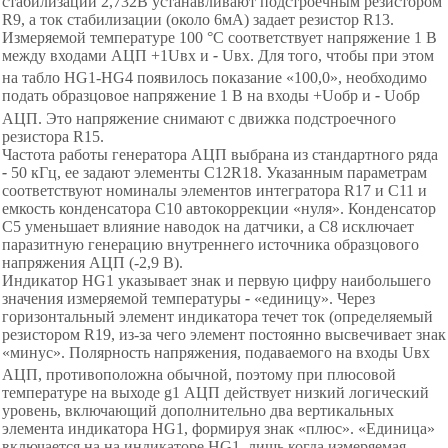
стабилизации 2,732В устанавливают подстроечным резистором
R
9, а ток стабилизации (около 6мА) задает резистор
R
13.
Измеряемой температуре 100
°С
соответствует напряжение 1 В
между входами АЦП +1
U
вх
и
-
U
вх
. Для того, чтобы при этом
на табло НG1
-
Н
G4 появилось показание
«
1
00,0
»
,
необходимо
подать образцовое напряжение 1 В на входы +U
обр
и
-
U
обр
АЦП. Это напряжение снимают с движка подстроечного
резистора
R
15.
Частота работы генератора АЦП выбрана из стандартного ряда
-
50 кГц, ее задают элементы С12R18. Указанным параметрам
соответствуют номиналы элементов интегратора R17 и C11 и
емкость конденсатора C10 автокоррекции
«
н
уля
»
.
Конденсатор
С5 уменьшает влияние наводок на датчики, а С8 исключает
паразитную генерацию внутреннего источника образцового
напряжения АЦП (-2,9 В).
Индикатор НG1 указывает знак и первую цифру наибольшего
значения измеряемой температуры
-
«
е
диницу
»
.
Через
горизонтальный элемент индикатора течет ток (определяемый
резистором R19,
из-за чего элемент постоянно высвечивает знак
«
м
инус
»
.
Полярность напряжения, подаваемого на входы U
вх
АЦП, противоположна обычной, поэтому при плюсовой
температуре на выходе
g
1 АЦП действует низкий логический
уровень, включающий дополнительно два вертикальных
элемента индикатора НG1, формируя знак
«
п
люс
»
.
«
Е
диница
»
включается на
на
индикаторе
HG
1, лишь когда
измеряемая