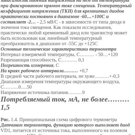
зависимость падения напряжения на нем от температуры
при фиксированном прямом токе смещения. Температурный
коэффициент напряжения (ТКН) для кремниевых диодов
практически постоянен в диапазоне -60…+100С и
составляет -2…
- 2,5 мВ/С - в зависимости от типа диода и
значения тока смещения. Как показали исследования,
практически любой кремниевый диод или транзистор может
быть использован как линейный температурный
преобразователь в диапазоне от -55С до +125С
Основные технические характеристики термометра
Интервал измеряемой температуры, С……… - 50…+120
Разрешающая способность, С………
.
0,1
Погрешность измерения
,
С
На краях рабочего интервала………
+0,7
В средней части рабочего интервала, не хуже………+-0,3
Диапазон измерения температуры окружающего воздуха,
С………0….50
Напряжение источника питания………9
Потребляемый ток, мА, не более………
1,5
Рис.
1.4. Принципиал
ьная схема цифрового термометра
Датчиком термометра, функцию которого выполняет диод
VD
1, питается от источника тока, выполненного на полевом