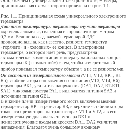
Обзор начнём с универсального электронного термометра,
принципиальная схема которого приведена на
рис.
1
.1.
Рис.
1
.1. Принципиальная схема универсального электронного
термометра
Датчиком температуры термометра служит термопара
«
х
ромель
-
алюмель
»
,
сваренная из проволочек диаметром
0,2
мм
. Величина создаваемой термопарой ЭДС
пропорциональна, как известно, разности температур
«
г
орячего
»
и
«
х
олодных
»
ее концов. В электронном
термометре, о котором идет речь, предусмотрена
автоматическая компенсация температуры холодных концов
термопары t
К
(
«
комнатной
»
)
с тем, чтобы измерительный
прибор показывал температуру объекта
t
, а не ее разность: t-
t
к
.
Он состоит из измерительного моста (
V
Т1, VТ2, RК1, R1
-
R
5), стабилизатора напряжения его питания (VТЗ, VT4, R6),
термопары ВК1, усилителя напряжения (DА1
,
D
А2
,
R
7
-
R
11
,
S
А1), микроамперметра РА1, выключателя питания SА2 и
источника питания GВ1.
В нижние плечи измерительного моста включены медный
терморезистор RК1 и резистор RЗ, в верхние
-
стабилизаторы
токов этих резисторов на транзисторах VТ1 и VТ2, а в его
измерительную диагональ
-
термопара ВК1 и
неинвертирующие входы микросхем DА1, DА2 усилителя
напряжения. Благодаря очень большому входному