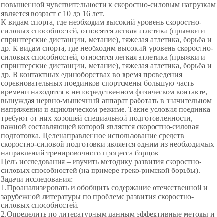
повышенной чувствительности к скоростно-силовым нагрузкам
является возраст с 10 до 16 лет.
К видам спорта, где необходим высокий уровень скоростно-
силовых способностей, относятся легкая атлетика (прыжки и
спринтерские дистанции, метание), тяжелая атлетика, борьба и
др. К видам спорта, где необходим высокий уровень скоростно-
силовых способностей, относятся легкая атлетика (прыжки и
спринтерские дистанции, метание), тяжелая атлетика, борьба и
др. В контактных единоборствах во время проведения
соревновательных поединков спортсмены большую часть
времени находятся в непосредственном физическом контакте,
вынуждая нервно-мышечный аппарат работать в значительном
напряжении и ациклическом режиме. Такие условия поединка
требуют от них хорошей специальной подготовленности,
важной составляющей которой является скоростно-силовая
подготовка. Целенаправленное использование средств
скоростно-силовой подготовки является одним из необходимых
направлений тренировочного процесса борцов.
Цель исследования – изучить методику развития скоростно-
силовых способностей (на примере греко-римской борьбы).
Задачи исследования:
1.Проанализировать и обобщить содержание отечественной и
зарубежной литературы по проблеме развития скоростно-
силовых способностей.
2.Определить по литературным данным эффективные методы и