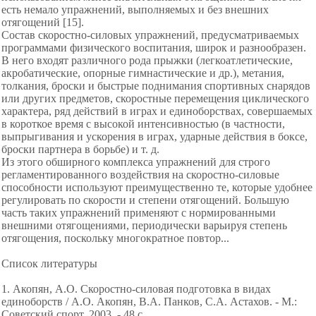
есть немало упражнений, выполняемых и без внешних
отягощений [15].
Состав скоростно-силовых упражнений, предусматриваемых
программами физического воспитания, широк и разнообразен.
В него входят различного рода прыжки (легкоатлетические,
акробатические, опорные гимнастические и др.), метания,
толкания, броски и быстрые поднимания спортивных снарядов
или других предметов, скоростные перемещения циклического
характера, ряд действий в играх и единоборствах, совершаемых
в короткое время с высокой интенсивностью (в частности,
выпрыгивания и ускорения в играх, ударные действия в боксе,
броски партнера в борьбе) и т. д.
Из этого обширного комплекса упражнений для строго
регламентированного воздействия на скоростно-силовые
способности используют преимущественно те, которые удобнее
регулировать по скорости и степени отягощений. Большую
часть таких упражнений применяют с нормированными
внешними отягощениями, периодически варьируя степень
отягощения, поскольку многократное повтор...
Список литературы
1. Акопян, А.О. Скоростно-силовая подготовка в видах
единоборств / А.О. Акопян, В.А. Панков, С.А. Астахов. - М.:
Советский спорт, 2003. - 48 с.