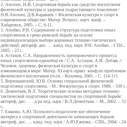
2. Анохин, Н.В. Спортивная борьба как средство воспитания
физической культуры и здоровья подрастающего поколения /
Н.В.Анохин, Д.В.Караваев // Физическая культура и спорт в
современном обществе: Матер. Всеросс. науч. конф. –
Хабаровск, 2005. – С. 6-11.
3. Апойко, Р.Н. Содержание и структура подготовки юных
спортсменов в греко-римской борьбе на основе
индивидуализации выбора коронных технико-тактических
действий: автореф. дис. … канд. пед. наук /Р.Н. Апойко. - СПб.,
2005. - 22 с.
4. Астахов, С.А. Направленность тренировочного процесса
юных спортсменов-единобор ев / С.А. Астахов, А.И. Лебзяк //
Человек, здоровье, физическая культура и спорт в
изменяющемся мире: Матер. XI науч.-практ. конф.по проблемам
физического воспитания уч-ся. - Коломна, 2001. - С. 114-115.
5. Верхошанский, Ю.В. Основы специальной физической
подготовки спортсмена. - М.: Физкультура и спорт, 1988. - 330 с.
6. Дементьев, В.Л. Теоретические основы методики технико-
тактической подготовки специалистов по спортивной борьбе:
автореф. дис. . . . д-ра пед. наук / В.Л.Дементьев. – М., 2002. – 51
с.
7. Ежкова, А.Ю. Психолого-педагогиче кое обеспечение
интереса к спортивной деятельности начинающих борцов:
автореф. дис. … канд. пед. наук / А.Ю.Ежкова. - СПб., 2004. - 24
с.