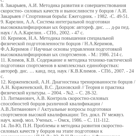
8. Закарьяев, А.И. Методика развития и совершенствования
скоростно- силовых качеств и выносливости у борцов / А.И.
Закарьяев // Спортивная борьба: Ежегодник. - 1982. -С. 49-51.
9. Карелин, А.А. Система интегральной подготовки
высококвалифицирован ых борцов: автореф. дис. … д-ра пед.
наук / А.А.Карелин. - СПб., 2002. - 47 с.
10. Керимов, Н.А. Методика повышения специальной
физической подготовленности борцов / Н.А.Керимов,
Ф.А.Керимов // Научные основы управления подготовкой
высококвалифицирован ых спортсменов. - М.: 1986. 214 с.
11. Климов, К.В. Содержание и методика технико-тактической
подготовки спортсменов в комплексных единоборствах:
автореф. дис. … канд. пед. наук / К.В.Климов. - СПб., 2007. - 24
с.
12. Корженевский, А.Н. Диагностика тренированности борцов /
А.Н. Корженевский, В.С. Дахновский // Теория и практика
физической культуры. – 2004. - №2. – С. 28-32.
13. Литманович, А.В. Контроль скоростно-силовых
способностей борцов различной квалификации /
А.В.Литманович // Актуальные вопросы подготовки
спортсменов высокой квалификации: Тез. докл. IV межвуз.
науч. конф. мол. Ученых. – Омск, 1986. – С. 111-112.
14. Ли-Ю, П.Н. Проблемы и методика развития скоростно-
силовых качеств у борцов на этапе подготовки к