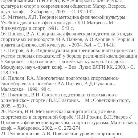
соревнованиям / П.Н.Ли-Ю, В.Н.Вонорбао // Физическая
культура и спорт в современном обществе: Матер. Всеросс.
науч. конф. . –Хабаровск, 2005. – С. 192-195.
15. Матвеев, Л.П. Теория и методика физической культуры:
Учебник для ин-тов физ. культуры / Л.П.Матвеев.- M.:
Физкультура и спорт, 1991. - 543 с.
16. Панков, В.А. Специальная физическая подготовка в видах
спортивных единоборств /В.А.Панков, А.О.Акопян // Теория и
практика физической культуры. - 2004. №4. – С. 14-18.
17. Петров, А.Б. Индивидуализация тренировочного процесса с
учетом силовых показателей у борцов различной квалификации
// Здоровье – образование – физическая культура: Тез. докл.
Междунар. науч.-практ. конф. – Вел. Луки: ВЛГИФК, 2000. - С.
128-130.
18. Пилоян, Р.А. Многолетняя подготовка спортсменов-
единобор ев: уч. пособие / Р.А.Пилоян, А.Д.Суханов.-
Малаховка.- 1999.- 98 с.
19. Платонов, В.Н. Система подготовки спортсменов в
олимпийском спорте / В.Н.Платонов. – М.: Советский спорт,
2005. – 820 с.
20. Рожин, Н.Н. Методическая концепция подготовки
спортсменов в спортивной борьбе / Н.Н.Рожин, В.П.Уваров //
Проблемы физической культуры, спорта и туризма: Матер. науч.
конф. – Хабаровск, 2002. – С. 272-274.
21. Рукавишников, А.В. Повышение уровня спортивного