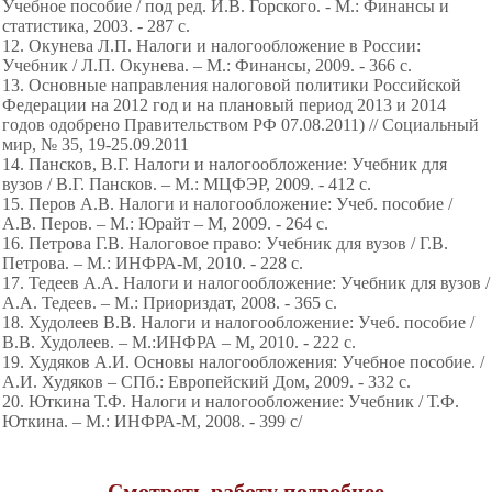
Учебное пособие / под ред. И.В. Горского. - М.: Финансы и
статистика, 2003. - 287 с.
12. Окунева Л.П. Налоги и налогообложение в России:
Учебник / Л.П. Окунева. – М.: Финансы, 2009. - 366 с.
13. Основные направления налоговой политики Российской
Федерации на 2012 год и на плановый период 2013 и 2014
годов одобрено Правительcтвом РФ 07.08.2011) // Социальный
мир, № 35, 19-25.09.2011
14. Пансков, В.Г. Налоги и налогообложение: Учебник для
вузов / В.Г. Пансков. – М.: МЦФЭР, 2009. - 412 с.
15. Перов А.В. Налоги и налогообложение: Учеб. пособие /
А.В. Перов. – М.: Юрайт – М, 2009. - 264 с.
16. Петрова Г.В. Налоговое право: Учебник для вузов / Г.В.
Петрова. – М.: ИНФРА-М, 2010. - 228 с.
17. Тедеев А.А. Налоги и налогообложение: Учебник для вузов /
А.А. Тедеев. – М.: Приориздат, 2008. - 365 с.
18. Худолеев В.В. Налоги и налогообложение: Учеб. пособие /
В.В. Худолеев. – М.:ИНФРА – М, 2010. - 222 с.
19. Худяков А.И. Основы налогообложения: Учебное пособие. /
А.И. Худяков – СПб.: Европейский Дом, 2009. - 332 с.
20. Юткина Т.Ф. Налоги и налогообложение: Учебник / Т.Ф.
Юткина. – М.: ИНФРА-М, 2008. - 399 c/
Смотреть работу подробнее