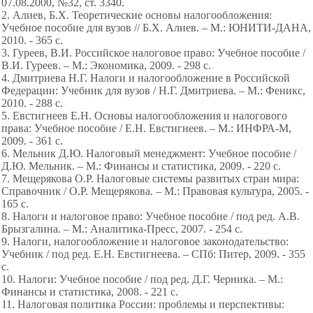
07.08.2000, №32, ст. 3340.
2. Алиев, Б.Х. Теоретические основы налогообложения:
Учебное пособие для вузов // Б.Х. Алиев. – М.: ЮНИТИ-ДАНА,
2010. - 365 с.
3. Гуреев, В.И. Российское налоговое право: Учебное пособие /
В.И. Гуреев. – М.: Экономика, 2009. - 298 с.
4. Дмитриева Н.Г. Налоги и налогообложение в Российской
Федерации: Учебник для вузов / Н.Г. Дмитриева. – М.: Феникс,
2010. - 288 с.
5. Евстигнеев Е.Н. Основы налогообложения и налогового
права: Учебное пособие / Е.Н. Евстигнеев. – М.: ИНФРА-М,
2009. - 361 с.
6. Мельник Д.Ю. Налоговый менеджмент: Учебное пособие /
Д.Ю. Мельник. – М.: Финансы и статистика, 2009. - 220 с.
7. Мещерякова О.Р. Налоговые системы развитых стран мира:
Справочник / О.Р. Мещерякова. – М.: Правовая культура, 2005. -
165 с.
8. Налоги и налоговое право: Учебное пособие / под ред. А.В.
Брызгалина. – М.: Аналитика-Пресс, 2007. - 254 с.
9. Налоги, налогообложение и налоговое законодательство:
Учебник / под ред. Е.Н. Евстигнеева. – СПб: Питер, 2009. - 355
с.
10. Налоги: Учебное пособие / под ред. Д.Г. Черника. – М.:
Финансы и статистика, 2008. - 221 с.
11. Налоговая политика России: проблемы и перспективы: