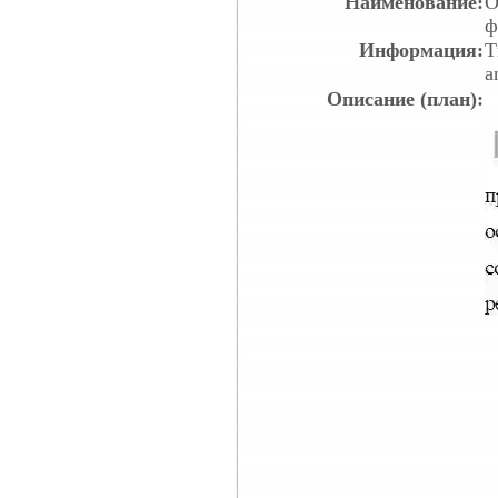
Наименование:
О
ф
Информация:
Т
a
Описание (план):