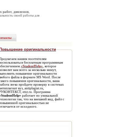
х работ
,
дипломов
,
альность своей работы для
онтакты
Повышение оригинальности
Предлагаем нашим посетителям
воспользоваться бесплатным программным
обеспечением
«StudentHelp»
, которое
позволит вам всего за несколько минут,
выполнить повышение оригинальности
любого файла в формате MS Word. После
такого повышения оригинальности, ваша
работа легко пройдете проверку в системах
антиплагиат вуз, antiplagiat.ru,
РУКОНТЕКСТ, etxt.ru. Программа
«StudentHelp»
работает по уникальной
технологии так, что на внешний вид, файл с
повышенной оригинальностью не
отличается от исходного.