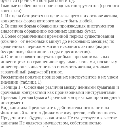
бумаг со срочными контрактами и.т.д.
Главные особенности производных инструментов (срочного
контракта):
1. Их цена базируется на цене лежащего в их основе актива,
конкретная форма которого может быть любой.
2. Внешняя форма обращения производных инструментов
аналогична обращению основных ценных бумаг.
3. Более ограниченный временной период существования
(обычно - от нескольких минут до нескольких месяцев) по
сравнению с периодом жизни исходного актива (акции -
бессрочные, облигации - годы и десятилетия).
4. Они позволяют получать прибыль при минимальных
инвестициях по сравнению с другими активами, поскольку
инвестор оплачивает не всю стоимость актива, а только
гарантийный (маржевой) взнос.
Рассмотрим понятие производных инструментов в их узком
значении (таблица 1).
Таблица 1 - Основные различия между ценными бумагами и
срочными контрактами как производными инструментами
Признак Ценная бумага Срочный контракт как производный
инструмент
Вид капитала Представите ь действительного капитала
Фиктивный капитал Движимое имущество, собственность
Предста итель будущего капитала Не существует в качестве
капитала Не является имуществом, собственностью