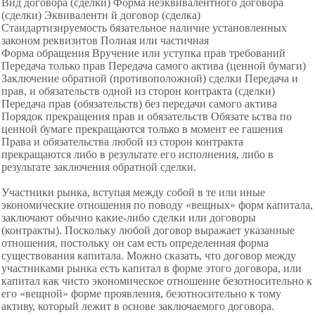
Вид договора (сделки) Форма неэквивалентного договора
(сделки) Эквивалентн й договор (сделка)
Стаидартизируемость бязательное наличие установленных
законом реквизитов Полная или частичная
Форма обращения Вручение или уступка прав требований
Передача только прав Передача самого актива (ценной бумаги)
Заключение обратной (противоположной) сделки Передача и
прав, и обязательств одной из сторон контракта (сделки)
Передача прав (обязательств) без передачи самого актива
Порядок прекращения прав и обязательств Обязате ьства по
ценной бумаге прекращаются только в момент ее гашения
Права и обязательства любой из сторон контракта
прекращаются либо в результате его исполнения, либо в
результате заключения обратной сделки.
Участники рынка, вступая между собой в те или иные
экономические отношения по поводу «вещных» форм капитала,
заключают обычно какие-либо сделки или договоры
(контракты). Поскольку любой договор выражает указанные
отношения, постольку он сам есть определенная форма
существования капитала. Можно сказать, что договор между
участниками рынка есть капитал в форме этого договора, или
капитал как чисто экономическое отношение безотносительно к
его «вещной» форме проявления, безотносительно к тому
активу, который лежит в основе заключаемого договора.