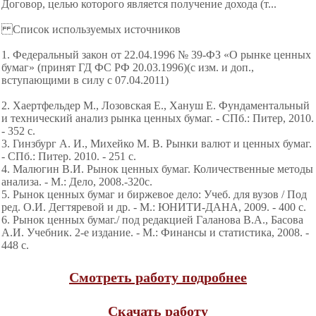
Договор, целью которого является получение дохода (т...
Список используемых источников
1. Федеральный закон от 22.04.1996 № 39-ФЗ «О рынке ценных
бумаг» (принят ГД ФС РФ 20.03.1996)(с изм. и доп.,
вступающими в силу с 07.04.2011)
2. Хаертфельдер М., Лозовская Е., Хануш Е. Фундаментальный
и технический анализ рынка ценных бумаг. - СПб.: Питер, 2010.
- 352 с.
3. Гинзбург А. И., Михейко М. В. Рынки валют и ценных бумаг.
- СПб.: Питер. 2010. - 251 с.
4. Малюгин В.И. Рынок ценных бумаг. Количественные методы
анализа. - М.: Дело, 2008.-320с.
5. Рынок ценных бумаг и биржевое дело: Учеб. для вузов / Под
ред. О.И. Дегтяревой и др. - М.: ЮНИТИ-ДАНА, 2009. - 400 с.
6. Рынок ценных бумаг./ под редакцией Галанова В.А., Басова
А.И. Учебник. 2-е издание. - М.: Финансы и статистика, 2008. -
448 с.
Смотреть работу подробнее
Скачать работу