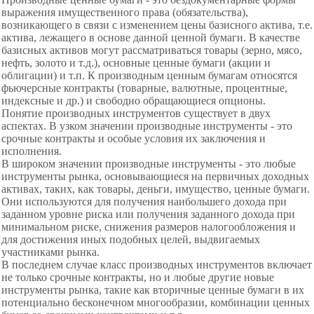
выражения имущественного права (обязательства),
возникающего в связи с изменением цены базисного актива, т.е.
актива, лежащего в основе данной ценной бумаги. В качестве
базисных активов могут рассматриваться товары (зерно, мясо,
нефть, золото и т.д.), основные ценные бумаги (акции и
облигации) и т.п. К производным ценным бумагам относятся
фьючерсные контракты (товарные, валютные, процентные,
индексные и др.) и свободно обращающиеся опционы.
Понятие производных инструментов существует в двух
аспектах. В узком значении производные инструменты - это
срочные контракты и особые условия их заключения и
исполнения.
В широком значении производные инструменты - это любые
инструменты рынка, основывающиеся на первичных доходных
активах, таких, как товары, деньги, имущество, ценные бумаги.
Они используются для получения наибольшего дохода при
заданном уровне риска или получения заданного дохода при
минимальном риске, снижения размеров налогообложения и
для достижения иных подобных целей, выдвигаемых
участниками рынка.
В последнем случае класс производных инструментов включает
не только срочные контракты, но и любые другие новые
инструменты рынка, такие как вторичные ценные бумаги в их
потенциально бесконечном многообразии, комбинации ценных