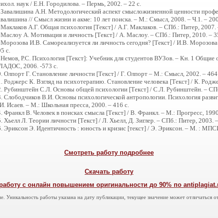
ихол. наук / Е.Н. Городилова. – Пермь, 2002. – 22 с.
. Завалишина А.Н. Методологический аспект смысложизненной ценности професс
валишина // Смысл жизни и акме: 10 лет поиска. – М.: Смысл, 2008. – Ч.1. – 200
 Маклаков А.Г. Общая психология [Текст] / А.Г. Маклаков. – СПб.: Питер, 2007. 
 Маслоу А. Мотивация и личность [Текст] / А. Маслоу. – СПб.: Питер, 2010. – 3
 Морозова И.В. Самореализуется ли личность сегодня? [Текст] / И.В. Морозова 
95 с.
 Немов, Р.С. Психология [Текст]: Учебник для студентов ВУЗов. – Кн. 1 Общие 
ЛАДОС, 2006. -573 с.
. Олпорт Г. Становление личности [Текст] / Г. Олпорт – М.: Смысл, 2002. – 464 
. Роджерс К. Взгляд на психотерапию. Становление человека [Текст] / К. Роджер
. Рубинштейн С.Л. Основы общей психологии [Текст] / С.Л. Рубинштейн. – СПб.
3. Слободчиков В.И. Основы психологической антропологии. Психология развити
И. Исаев. – М.: Школьная пресса, 2000. – 416 с.
. Франкл В. Человек в поисках смысла [Текст] / В. Франкл. – М.: Прогресс, 1990.
. Хьелл Л. Теории личности [Текст] / Л. Хьелл, Д. Зиглер. – СПб.: Питер, 2003. –
. Эриксон Э. Идентичность : юность и кризис [текст] / Э. Эриксон. – М. : МПСИ
Смотреть работу подробнее
Скачать работу
работу с онлайн повышением оригинальности до 90% по antiplagiat.ru
е. Уникальность работы указана на дату публикации, текущее значение может отличаться от