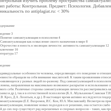
онтрольная
изучить проблему пространства самоактуали
ип работы: Контрольная. Предмет: Психология. Добавлен:
никальность по antiplagiat.ru: < 30%
одержание
ведение 3
. Понятие самоактуализации в психологии 4
 Самоактуализация как осмысление своего назначения в мире 8
. Отрочество и юность в эволюции личности: активность самоактуализации 12
аключение 16
итература 17
ведение
ндивидуальные особенности человека, определяющих его поведение и отношен
ревности обращали на себя внимание мыслителей. К таким проявлениям относи
роявляющееся у разных людей по-разному. Под самоактуализацией в психологи
еловека, направленная на максимально возможное раскрытие и использование с
амого себя. Различные стороны самоактуализации личности рассматривались ка
анкл и др.), так и в отечественной психологии (К.А. Абульханова-Славская Т.И.
В. Кроз, Д.А. Леонтьев, и др.). В настоящее время активно исследуются генд
амоактуализации (Е.Е. Вахромов, И.С. Кон, Ю.А. Миславский). Несмотря на пр
амоактуализации, появление новых подходов к ее решению, она остается слабо
ей до сих пор существует ряд нерешенных и спорных вопросов – таких, как п