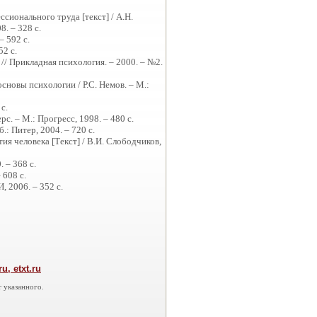
ионального труда [текст] / А.Н.
8. – 328 с.
– 592 с.
52 с.
// Прикладная психология. – 2000. – №2.
основы психологии / Р.С. Немов. – М.:
с.
с. – М.: Прогресс, 1998. – 480 с.
: Питер, 2004. – 720 с.
я человека [Текст] / В.И. Слободчиков,
 – 368 с.
 608 с.
, 2006. – 352 с.
, etxt.ru
 указанного.