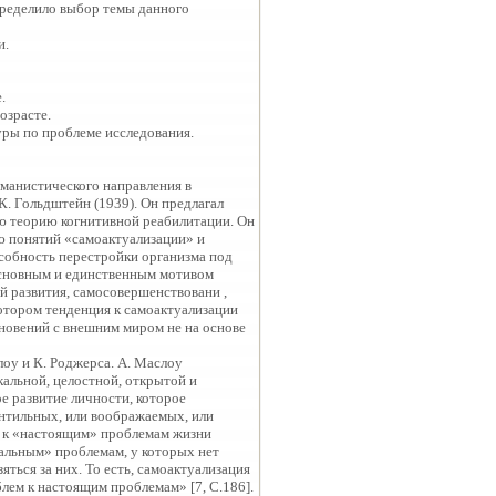
пределило выбор темы данного
и.
.
озрасте.
уры по проблеме исследования.
манистического направления в
К. Гольдштейн (1939). Он предлагал
ою теорию когнитивной реабилитации. Он
ю понятий «самоактуализации» и
собность перестройки организма под
 основным и единственным мотивом
й развития, самосовершенствовани ,
котором тенденция к самоактуализации
кновений с внешним миром не на основе
лоу и К. Роджерса. А. Маслоу
кальной, целостной, открытой и
е развитие личности, которое
антильных, или воображаемых, или
я к «настоящим» проблемам жизни
альным» проблемам, у которых нет
зяться за них. То есть, самоактуализация
лем к настоящим проблемам» [7, С.186].