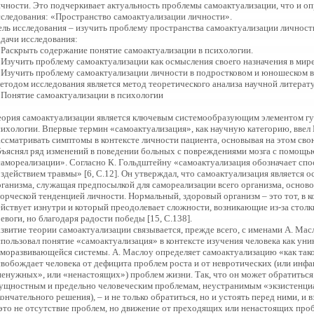
ичности. Это подчеркивает актуальность проблемы самоактуализации, что и о
сследования: «Пространство самоактуализации личности».
ель исследования – изучить проблему пространства самоактуализации личност
адачи исследования:
. Раскрыть содержание понятие самоактуализации в психологии.
. Изучить проблему самоактуализации как осмысления своего назначения в мире
. Изучить проблему самоактуализации личности в подростковом и юношеском в
етодом исследования является метод теоретического анализа научной литерат
. Понятие самоактуализации в психологии
еория самоактуализации является ключевым системообразующим элементом гу
сихологии. Впервые термин «самоактуализация», как научную категорию, ввел 
ассматривать симптомы в контексте личности пациента, основывая на этом св
бъяснял ряд изменений в поведении больных с повреждениями мозга с помощь
самореализации». Согласно К. Гольдштейну «самоактуализация обозначает спо
оздействием травмы» [6, С.12]. Он утверждал, что самоактуализация является
рганизма, служащая предпосылкой для самореализации всего организма, осново
ворческой тенденцией личности. Нормальный, здоровый организм – это тот, в 
ействует изнутри и который преодолевает сложности, возникающие из-за стол
евоги, но благодаря радости победы [15, С.138].
азвитие теории самоактуализации связывается, прежде всего, с именами А. Мас
спользовал понятие «самоактуализация» в контексте изучения человека как уни
аморазвивающейся системы. А. Маслоу определяет самоактуализацию «как тако
свобождает человека от дефицита проблем роста и от невротических (или инф
ненужных», или «ненастоящих») проблем жизни. Так, что он может обратитьс
сущностным и предельно человеческим проблемам, неустранимым «экзистенци
ончательного решения), – и не только обратиться, но и устоять перед ними, и в
 это не отсутствие проблем, но движение от преходящих или ненастоящих проб