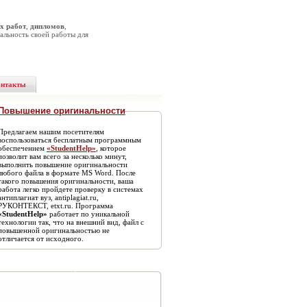
х работ
,
дипломов
,
альность своей работы для
онтакты
Повышение оригинальности
Предлагаем нашим посетителям
воспользоваться бесплатным программным
обеспечением
«StudentHelp»
, которое
позволит вам всего за несколько минут,
выполнить повышение оригинальности
любого файла в формате MS Word. После
такого повышения оригинальности, ваша
работа легко пройдете проверку в системах
антиплагиат вуз, antiplagiat.ru,
РУКОНТЕКСТ, etxt.ru. Программа
«StudentHelp»
работает по уникальной
технологии так, что на внешний вид, файл с
повышенной оригинальностью не
отличается от исходного.