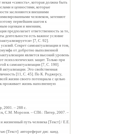
т некая «самость», которая должна быть
ыслами и ценностями, которые
чности заслоняются внешними
симилированными человеком, затеняют
 Поэтому первейшим шагом к
нным оценкам и мнениям,
ция предполагает ответственность за то,
аты деятельности есть важное условие
актуализируется» [7, С. 92].
 усилий. Секрет самоактуализации в том,
 триумфа от добротно выполненной
актуализации является высокий уровень
от психологических защит. Только при
ой к самоактуализации [7, С. 190].
й актуализации. Это свойственная
ичность [11, С. 45]. По К. Роджерсу,
всей жизни своего потенциала с целью
ек проживает жизнь наполненную
, 2001. – 288 с.
к, С.М. Морозов. – СПб.: Питер, 2007. –
и жизненный путь человека [Текст] / Е.Е.
ью [Текст]: автореферат дис. канд.