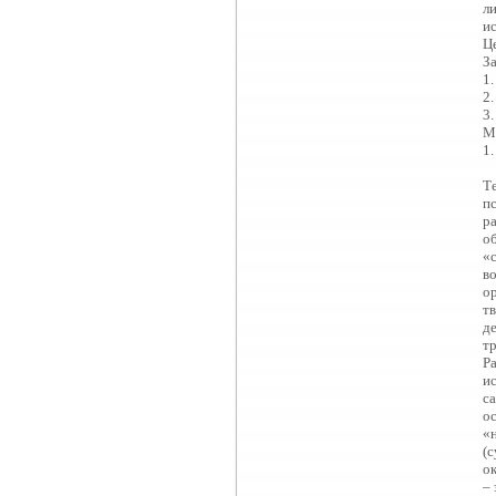
л
и
Ц
З
1
2
3
М
1
Т
п
р
о
«
в
о
т
д
тр
Р
и
с
о
«
(
ок
–