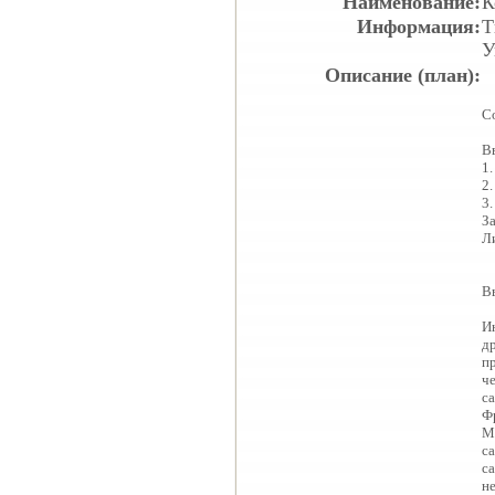
Наименование:
К
Информация:
Т
У
Описание (план):
С
В
1
2.
3
З
Л
В
И
д
п
ч
с
Фр
М.
с
с
н