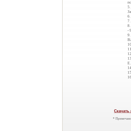
пс
5
За
6.
7.
8.
- 
9.
В
10
11
12
1
Е.
14
15
16
Скачать 
* Примечани