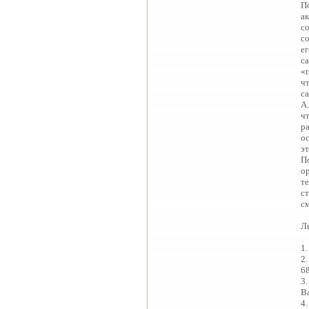
П
а
с
с
е
с
«п
чт
са
А
ч
р
о
эт
П
ор
т
с
см
Л
1.
2.
68
3.
Ва
4.