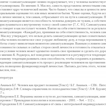
онятие «самоактуализация» неявно подразумевает, что у человека наличествуе
ктуализирована. По мнению А. Маслоу, самость представлена личностными см
оставляют ядро человеческой жизни. Часто бывает, что смыслы и ценности ли
оциальными оценками тех или иных моментов бытия. Чужие оценки, будучи ас
го личное мнение и, тем самым, отбрасывают его на пути к самоактуализации.
амоактуализации является способность человека доверять не чужим, а собстве
рислушиваться к внутреннему голосу своей самости» [7, С. 91]. Самоактуализа
о говорит и как поступает человек. Взятие на себя ответственности за результ
моактуализации. «Каждый раз, принимая на себя ответственность, человек само
. Маслоу утверждает, что нельзя делать самоактуализацию целью сознательных
тобы человек посвятил все свое усердие любимому делу, и тогда переживания
аботы станут мимолетным моментом самоактуализации. Важным условием само
сознанности сильных и слабых сторон своей личности и готовность отказаться 
ом условии человек может адекватно понять свое призвание и сделать его дорог
о мнению К. Роджерса, всё поведение вдохновляется и регулируется тенденцие
ганизму тенденция развивать свои способности, чтобы сохранять и развивать л
енденция самоактуализации есть процесс реализации человеком на протяжении 
тать полноценно функционирующей личностью. Пытаясь достичь этого, челов
ыслом, пои...
итература
 Ананьев Б.Г. Человек как предмет познания [Текст] / Б.Г. Ананьев. – СПб.: Питер
 Бурлачук Л.Ф. Словарь-справочник по психодиагностике [Текст] / Л.Ф. Бурлачу
7 с.
 Вахромов Е.Е. Вершины жизни и пути их достижения, самоактуализация, акме 
хромов // Прикладная психология и психоанализ. - 2001. – №4. – 112 с.
 Городилова Е.Н. Самоактуализация и её связь с интегральной индивидуальност