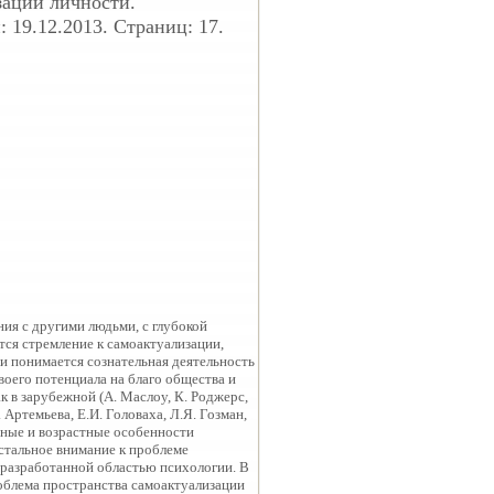
зации личности.
 19.12.2013. Страниц: 17.
ия с другими людьми, с глубокой
тся стремление к самоактуализации,
и понимается сознательная деятельность
воего потенциала на благо общества и
к в зарубежной (А. Маслоу, К. Роджерс,
 Артемьева, Е.И. Головаха, Л.Я. Гозман,
ерные и возрастные особенности
истальное внимание к проблеме
 разработанной областью психологии. В
роблема пространства самоактуализации