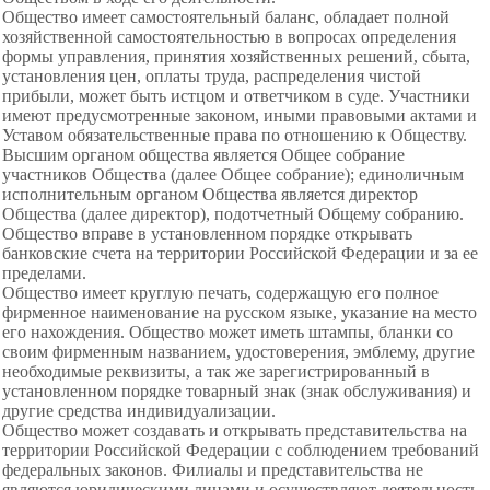
Общество имеет самостоятельный баланс, обладает полной
хозяйственной самостоятельностью в вопросах определения
формы управления, принятия хозяйственных решений, сбыта,
установления цен, оплаты труда, распределения чистой
прибыли, может быть истцом и ответчиком в суде. Участники
имеют предусмотренные законом, иными правовыми актами и
Уставом обязательственные права по отношению к Обществу.
Высшим органом общества является Общее собрание
участников Общества (далее Общее собрание); единоличным
исполнительным органом Общества является директор
Общества (далее директор), подотчетный Общему собранию.
Общество вправе в установленном порядке открывать
банковские счета на территории Российской Федерации и за ее
пределами.
Общество имеет круглую печать, содержащую его полное
фирменное наименование на русском языке, указание на место
его нахождения. Общество может иметь штампы, бланки со
своим фирменным названием, удостоверения, эмблему, другие
необходимые реквизиты, а так же зарегистрированный в
установленном порядке товарный знак (знак обслуживания) и
другие средства индивидуализации.
Общество может создавать и открывать представительства на
территории Российской Федерации с соблюдением требований
федеральных законов. Филиалы и представительства не
являются юридическими лицами и осуществляют деятельность