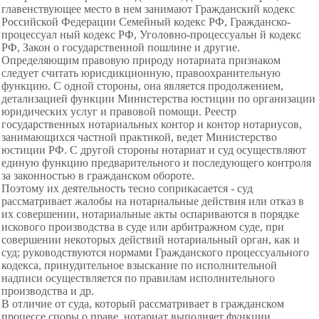
главенствующее место в нем занимают Гражданский кодекс
Российской Федерации Семейный кодекс РФ, Гражданско-
процессуал ный кодекс РФ, Уголовно-процессуальн й кодекс
РФ, Закон о государственной пошлине и другие.
Определяющим правовую природу нотариата признаком
следует считать юрисдикционную, правоохранительную
функцию. С одной стороны, она является продолжением,
детализацией функции Министерства юстиции по организации
юридических услуг и правовой помощи. Реестр
государственных нотариальных контор и контор нотариусов,
занимающихся частной практикой, ведет Министерство
юстиции РФ. С другой стороны нотариат и суд осуществляют
единую функцию предварительного и последующего контроля
за законностью в гражданском обороте.
Поэтому их деятельность тесно соприкасается - суд
рассматривает жалобы на нотариальные действия или отказ в
их совершении, нотариальные акты оспариваются в порядке
искового производства в суде или арбитражном суде, при
совершении некоторых действий нотариальный орган, как и
суд; руководствуются нормами Гражданского процессуального
кодекса, принудительное взыскание по исполнительной
надписи осуществляется по правилам исполнительного
производства и др.
В отличие от суда, который рассматривает в гражданском
процессе споры о праве, нотариат выполняет функции,