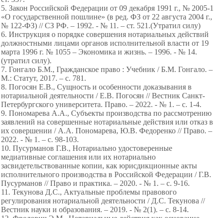
5. Закон Российской Федерации от 09 декабря 1991 г., № 2005-1
«О государственной пошлине» (в ред. ФЗ от 22 августа 2004 г.,
№ 122-ФЗ) // СЗ РФ. – 1992. - № 11. – ст. 521.(Утратил силу)
6. Инструкция о порядке совершения нотариальных действий
должностными лицами органов исполнительной власти от 19
марта 1996 г. № 1055 – Экономика и жизнь. – 1996. - № 14.
(утратил силу).
7. Гонгало Б.М., Гражданское право : Учебник / Б.М. Гонгало. –
М.: Статут, 2017. – с. 781.
8. Погосян Е.В., Сущность и особенности доказывания в
нотариальной деятельности / Е.В. Погосян // Вестник Санкт-
Петербургского университета. Право. – 2022. - № 1. – с. 1-4.
9. Пономарева А.А., Субъекты производства по рассмотрению
заявлений на совершенные нотариальные действия или отказ в
их совершении / А.А. Пономарева, Ю.В. Федоренко // Право. –
2022. - № 1. – с. 98-103.
10. Пусурманов Г.В., Нотариально удостоверенные
медиативные соглашения или их нотариально
засвидетельствованные копии, как юрисдикционные акты
исполнительного производства в Российской Федерации / Г.В.
Пусурманов // Право и практика. – 2020. - № 1. – с. 9-16.
11. Текунова Д.С., Актуальные проблемы правового
регулирования нотариальной деятельности / Д.С. Текунова //
Вестник науки и образования. – 2019. - № 2(1). – с. 8-14.