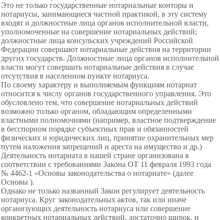
Это не только государственные нотариальные конторы и
нотариусы, занимающиеся частной практикой, в эту систему
входят и должностные лица органов исполнительной власти,
уполномоченные на совершение нотариальных действий;
должностные лица консульских учреждений Российской
Федерации совершают нотариальные действия на территории
других государств. Должностные лица органов исполнительной
власти могут совершать нотариальные действия в случае
отсутствия в населенном пункте нотариуса.
По своему характеру и выполняемым функциям нотариат
относится к числу органов государственного управления. Это
обусловлено тем, что совершение нотариальных действий
возможно только органом, обладающим определенными
властными полномочиями (например, властное подтверждение
в бесспорном порядке субъектных прав и обязанностей
физических и юридических лиц, принятие охранительных мер
путем наложения запрещений и ареста на имущество и др.)
Деятельность нотариата в нашей стране организована в
соответствии с требованиями Закона ОТ 11 февраля 1993 года
№ 4462-1 «Основы законодательства о нотариате» (далее
Основы ).
Однако не только названный Закон регулирует деятельность
нотариуса. Круг законодательных актов, так или иначе
организующих деятельность нотариуса или совершение
конкретных нотариальных действий, достаточно широк, и