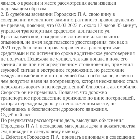
явился, о времени и месте рассмотрения дела извещен
надлежащим образом.
2. В судебном заседании Городских П.А. свою вину в
совершении вмененного административного правонарушения
не признал, пояснил, что 02.03.2023 г.. около 17 часов 35 минут,
управлял транспортным средством, двигался по ул.
Красноармейской, находился в состоянии алкогольного
опьянения, не имел водительского удостоверения, так как в
2021 году был лишен права управления транспортными
средствами и по истечению срока водительское удостоверения
не получил. Пешехода не увидел, так как попала в поле его
зрения лишь при непосредственном столкновении, применил
звуковой сигнал и экстренное торможение, но расстояние
между автомобилем и потерпевшей было небольшое, в связи с
чем допустил наезд на потерпевшую, которая неожиданно стала
переходить дорогу в непосредственной близости к автомобилю.
Скорость он не превышал. Полагает, что дорожно –
транспортное происшествие произошло по вине потерпевшей,
которая переходила дорогу в неположенном месте, не
убедившись в безопасности дорожного движения.
Судебный акт:
По результатам рассмотрения дела, выслушав объяснения
[Городских П.А.], исследовав материалы дела и доказательства,
суд приходит к следующему выводу:
1. Действия Городских П.А. признать виновным в совершении