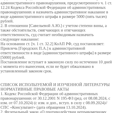
административного правонарушения, предусмотренного ч. 1 ст.
12.24 Кодекса Российской Федерации об административных
правонарушениях и назначить административное наказание в
виде административного штрафа в размере 5000 (пять тысяч)
рублей.
2. В отношении [Савельевой А.Ю.] с учетом степени вины, а
также обстоятельств, смягчающих и отягчающих
ответственность, суд считает необходимым назначить
следующее наказание:
На основании ст. [ч. 1 ст. 32.2] КоАП РФ, суд постановляет:
Привлечь [Городских П.А.] к административной
ответственности в виде [административного штрафа] в размере
[5000] рублей.
Постановление вступает в законную силу по истечении 10 дней
с момента его вынесения, если не будет обжаловано в
установленный законом срок.
СПИСОК ИСПОЛЬЗУЕМОЙ И ИЗУЧЕННОЙ ЛИТЕРАТУРЫ
НОРМАТИВНЫЕ ПРАВОВЫЕ АКТЫ
1. Кодекс Российской Федерации об административных
правонарушениях от 30.12.2001 N 195-ФЗ (ред. от 08.08.2024, с
изм. от 07.10.2024) (с изм. и доп., вступ. в силу с 08.09.2024)//
СПС «Консультант» (дата обращения 13.10.2024).
2. Федеральный закон «О противодействии неправомерному