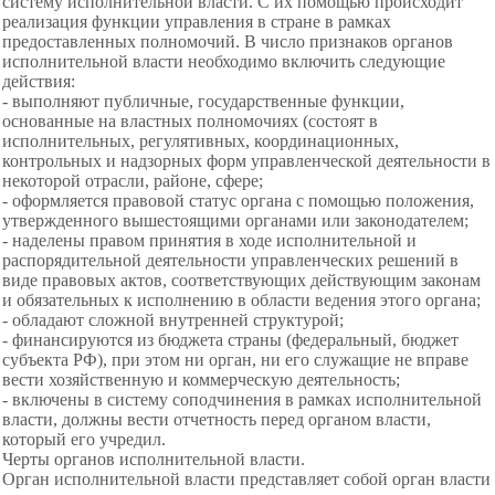
систему исполнительной власти. С их помощью происходит
реализация функции управления в стране в рамках
предоставленных полномочий. В число признаков органов
исполнительной власти необходимо включить следующие
действия:
- выполняют публичные, государственные функции,
основанные на властных полномочиях (состоят в
исполнительных, регулятивных, координационных,
контрольных и надзорных форм управленческой деятельности в
некоторой отрасли, районе, сфере;
- оформляется правовой статус органа с помощью положения,
утвержденного вышестоящими органами или законодателем;
- наделены правом принятия в ходе исполнительной и
распорядительной деятельности управленческих решений в
виде правовых актов, соответствующих действующим законам
и обязательных к исполнению в области ведения этого органа;
- обладают сложной внутренней структурой;
- финансируются из бюджета страны (федеральный, бюджет
субъекта РФ), при этом ни орган, ни его служащие не вправе
вести хозяйственную и коммерческую деятельность;
- включены в систему соподчинения в рамках исполнительной
власти, должны вести отчетность перед органом власти,
который его учредил.
Черты органов исполнительной власти.
Орган исполнительной власти представляет собой орган власти