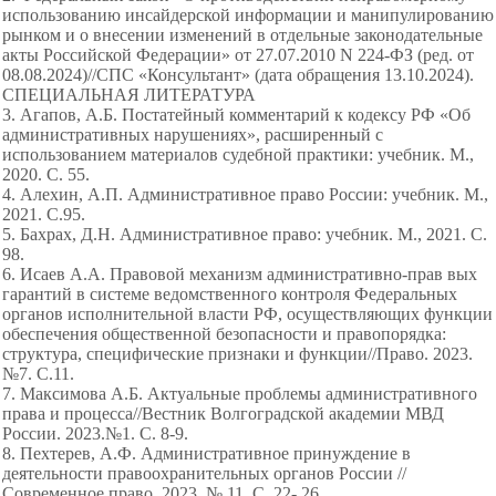
использованию инсайдерской информации и манипулированию
рынком и о внесении изменений в отдельные законодательные
акты Российской Федерации» от 27.07.2010 N 224-ФЗ (ред. от
08.08.2024)//СПС «Консультант» (дата обращения 13.10.2024).
СПЕЦИАЛЬНАЯ ЛИТЕРАТУРА
3. Агапов, А.Б. Постатейный комментарий к кодексу РФ «Об
административных нарушениях», расширенный с
использованием материалов судебной практики: учебник. М.,
2020. С. 55.
4. Алехин, А.П. Административное право России: учебник. М.,
2021. С.95.
5. Бахрах, Д.Н. Административное право: учебник. М., 2021. С.
98.
6. Исаев А.А. Правовой механизм административно-прав вых
гарантий в системе ведомственного контроля Федеральных
органов исполнительной власти РФ, осуществляющих функции
обеспечения общественной безопасности и правопорядка:
структура, специфические признаки и функции//Право. 2023.
№7. С.11.
7. Максимова А.Б. Актуальные проблемы административного
права и процесса//Вестник Волгоградской академии МВД
России. 2023.№1. С. 8-9.
8. Пехтерев, А.Ф. Административное принуждение в
деятельности правоохранительных органов России //
Современное право. 2023. № 11. С. 22- 26.