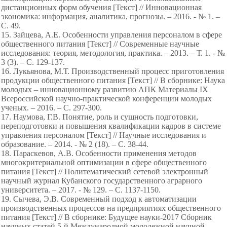
дистанционных форм обучения [Текст] // Инновационная
экономика: информация, аналитика, прогнозы. – 2016. - № 1. –
С. 49.
15. Зайцева, А.Е. Особенности управления персоналом в сфере
общественного питания [Текст] // Современные научные
исследования: теория, методология, практика. – 2013. – Т. 1. - №
3 (3). – С. 129-137.
16. Лукьянова, М.Т. Производственный процесс приготовления
продукции общественного питания [Текст] // В сборнике: Наука
молодых – инновационному развитию АПК Материалы IX
Всероссийской научно-практической конференции молодых
ученых. – 2016. – С. 297-300.
17. Наумова, Г.В. Понятие, роль и сущность подготовки,
переподготовки и повышения квалификации кадров в системе
управления персоналом [Текст] // Научные исследования и
образование. – 2014. - № 2 (18). – С. 38-44.
18. Параскевов, А.В. Особенности применения методов
многокритериальной оптимизации в сфере общественного
питания [Текст] // Политематический сетевой электронный
научный журнал Кубанского государственного аграрного
университета. – 2017. - № 129. – С. 1137-1150.
19. Сычева, Э.В. Современный подход к автоматизации
производственных процессов на предприятиях общественного
питания [Текст] // В сборнике: Будущее науки-2017 Сборник
научных статей 5-й Международной молодежной научной