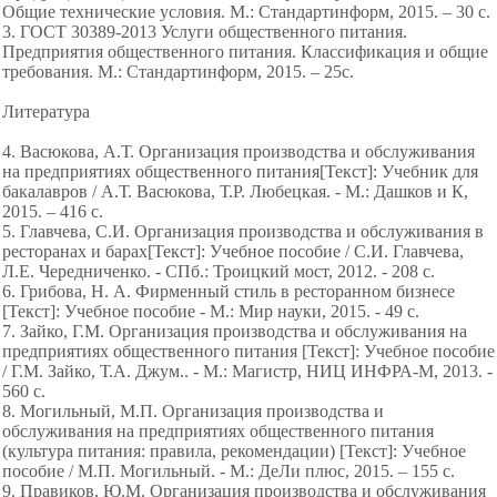
Общие технические условия. М.: Стандартинформ, 2015. – 30 с.
3. ГОСТ 30389-2013 Услуги общественного питания.
Предприятия общественного питания. Классификация и общие
требования. М.: Стандартинформ, 2015. – 25с.
Литература
4. Васюкова, А.Т. Организация производства и обслуживания
на предприятиях общественного питания[Текст]: Учебник для
бакалавров / А.Т. Васюкова, Т.Р. Любецкая. - М.: Дашков и К,
2015. – 416 c.
5. Главчева, С.И. Организация производства и обслуживания в
ресторанах и барах[Текст]: Учебное пособие / С.И. Главчева,
Л.Е. Чередниченко. - СПб.: Троицкий мост, 2012. - 208 c.
6. Грибова, Н. А. Фирменный стиль в ресторанном бизнесе
[Текст]: Учебное пособие - М.: Мир науки, 2015. - 49 с.
7. Зайко, Г.М. Организация производства и обслуживания на
предприятиях общественного питания [Текст]: Учебное пособие
/ Г.М. Зайко, Т.А. Джум.. - М.: Магистр, НИЦ ИНФРА-М, 2013. -
560 c.
8. Могильный, М.П. Организация производства и
обслуживания на предприятиях общественного питания
(культура питания: правила, рекомендации) [Текст]: Учебное
пособие / М.П. Могильный. - М.: ДеЛи плюс, 2015. – 155 c.
9. Правиков, Ю.М. Организация производства и обслуживания