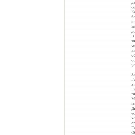
д
с
К
б
о
в
д
В
з
м
х
о
о
ус
З
Г
э
Г
г
М
с
Д
е
х
о
Г
О