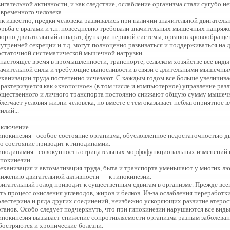
вигательной активности, и как следствие, ослабление организма стали сугубо
овременного человека.
ак известно, предки человека развивались при наличии значительной двигатель
орьба с врагами и т.п. повседневно требовали значительных мышечных напряжен
порно-двигательный аппарат, функции нервной системы, органов кровообращен
нутренней секреции и т.д. могут полноценно развиваться и поддерживаться на
остаточной систематической мышечной нагрузки.
 настоящее время в промышленности, транспорте, сельском хозяйстве все вид
начительной силы и требующие выносливости в связи с длительными мышечны
еханизации труда постепенно исчезают. С каждым годом все больше увеличивае
арактеризуется как «кнопочное» (в том числе и компьютерное) управление ра
бщественного и личного транспорта постоянно снижают общую сумму мышечны
блегчает условия жизни человека, но вместе с тем оказывает неблагоприятное
илий...
аключение
ипокинезия - особое состояние организма, обусловленное недостаточностью дв
то состояние приводит к гиподинамии.
иподинамия - совокупность отрицательных морфофункциональных изменений в
ипокинезии.
еханизация и автоматизация труда, быта и транспорта уменьшают у многих л
нижению двигательной активности — к гипокинезии.
вигательный голод приводит к существенным сдвигам в организме. Прежде все
сть процесс окисления углеводов, жиров и белков. Из-за ослабления переработ
олестерина и ряда других соединений, неизбежно ускоряющих развитие атероск
рганов. Особо следует подчеркнуть, что при гипокинезии нарушаются все виды
ипокинезия вызывает снижение сопротивляемости организма разным заболеван
бостряются и хронические болезни.