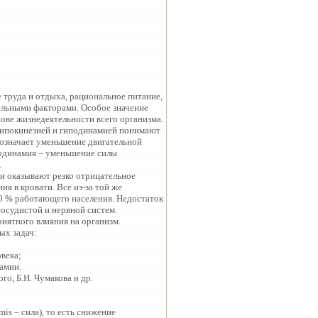
 труда и отдыха, рациональное питание,
ельными факторами. Особое значение
ове жизнедеятельности всего организма.
 гипокинезией и гиподинамией понимают
означает уменьшение двигательной
подинамия – уменьшение силы
.
и оказывают резко отрицательное
я в кровати. Все из-за той же
0 % работающего населения. Недостаток
осудистой и нервной систем.
иятного влияния на организм.
ых задач:
века;
амии.
о, Б.Н. Чумакова и др.
is – сила), то есть снижение