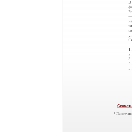
В
ф
Р
—
н
ж
с
у
С
1.
2.
3.
4.
5.
Скачать
* Примечани