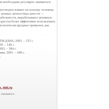
ии необходимо регулярно заниматься
аготворно влияют на психику человека
ю ценных личностных качеств —
икабельности, вырабатывают активную
зрастов более эффективно использовать
иологически вредных привычек, как
ИТИ-ДАНА, 2003. – 255 с.
9. – 140 с.
03. – 384 с.
ки, 2001. – 448 с.
.
 etxt.ru
 указанного.