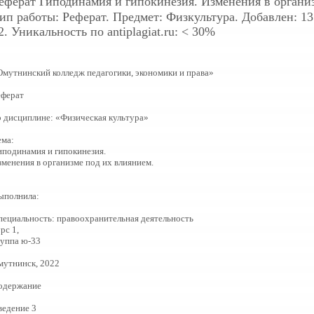
еферат
Гиподинамия и гипокинезия. Изменения в органи
ип работы: Реферат. Предмет: Физкультура. Добавлен: 13.
2. Уникальность по antiplagiat.ru: < 30%
Омутнинский колледж педагогики, экономики и права»
еферат
о дисциплине: «Физическая культура»
ема:
иподинамия и гипокинезия.
зменения в организме под их влиянием.
ыполнила:
пециальность: правоохранительная деятельность
рс 1,
руппа ю-33
мутнинск, 2022
одержание
ведение 3