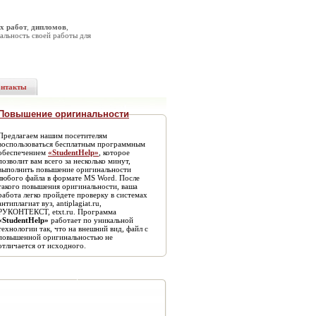
х работ
,
дипломов
,
альность своей работы для
онтакты
Повышение оригинальности
Предлагаем нашим посетителям
воспользоваться бесплатным программным
обеспечением
«StudentHelp»
, которое
позволит вам всего за несколько минут,
выполнить повышение оригинальности
любого файла в формате MS Word. После
такого повышения оригинальности, ваша
работа легко пройдете проверку в системах
антиплагиат вуз, antiplagiat.ru,
РУКОНТЕКСТ, etxt.ru. Программа
«StudentHelp»
работает по уникальной
технологии так, что на внешний вид, файл с
повышенной оригинальностью не
отличается от исходного.