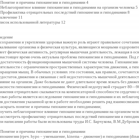
. Понятие и причины гипокинезии и гиподинамии 4
. Неблагоприятное влияние гипокинезии и гиподинамии на организм человека 5
. Профилактика отрицательных последствий гипокинезии и гиподинамии 8
аключение 11
писок использованной литературы 12
ведение
 сохранении и укреплении здоровья важную роль играют правильное сочетание
акаливание организма и физическая культура, являющиеся мощными оздоровит
меет физическая активность, регулярная мышечная деятельность, лежащая в осн
 настоящее время очень актуальна проблема гипокинезии и гиподинамии. Под
едостаточность функционирования мышечной системы человека. Гипокинезия 
еятельности с ограничением пространственных характеристик движения, а ги
окращения мышц. В обычных условиях эти состояния, как правило, сочетаются
едостаток движения и связанная с ней недостаточность мышечной деятельност
ияние на организм. Даже больным не дают длительное время лежать без движени
пасности гипокинезии и гиподинамии. Физической недогрузкой страдает 80—9
вижения отрицательно сказывается на компенсаторной способности сердечно-с
елью работы является исследование гипокинезии и гиподинамии и их неблагопр
ля достижения указанной цели в работе необходимо решить ряд взаимосвязанн
 раскрыть понятие и причины гипокинезии и гиподинамии;
 изучить неблагоприятное влияние гипокинезии и гиподинамии на организм чело
 рассмотреть профилактику отрицательных последствий гипокинезии и гиподин
ри написании работы были использованы труды И.С. Барчукова, В.М.Дубровског
. Понятие и причины гипокинезии и гиподинамии
покинезия (греч. hypo – уменьшение, kinema – движение) и гиподинамия (dinam