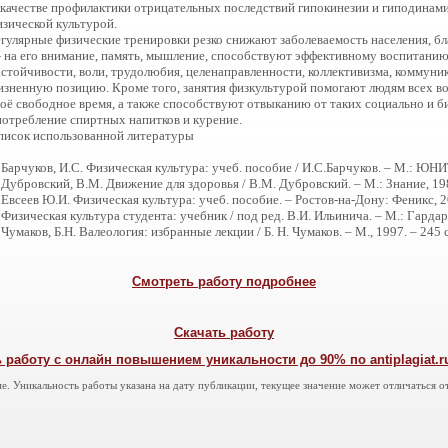
 качестве профилактики отрицательных последствий гипокинезии и гиподинам
изической культурой.
егулярные физические тренировки резко снижают заболеваемость населения, бл
 на его внимание, память, мышление, способствуют эффективному воспитани
астойчивости, воли, трудолюбия, целенаправленности, коллективизма, коммун
изненную позицию. Кроме того, занятия физкультурой помогают людям всех во
воё свободное время, а также способствуют отвыканию от таких социально и б
потребление спиртных напитков и курение.
писок использованной литературы
 Барчуков, И.С. Физическая культура: учеб. пособие / И.С.Барчуков. – М.: ЮН
 Дубровский, В.М. Движение для здоровья / В.М. Дубровский. – М.: Знание, 198
 Евсеев Ю.И. Физическая культура: учеб. пособие. – Ростов-на-Дону: Феникс, 20
 Физическая культура студента: учебник / под ред. В.И. Ильинича. – М.: Гардари
 Чумаков, Б.Н. Валеология: избранные лекции / Б. Н. Чумаков. – М., 1997. – 245 с
Смотреть работу подробнее
Скачать работу
 работу с онлайн повышением уникальности до 90% по antiplagiat.ru,
е. Уникальность работы указана на дату публикации, текущее значение может отличаться от