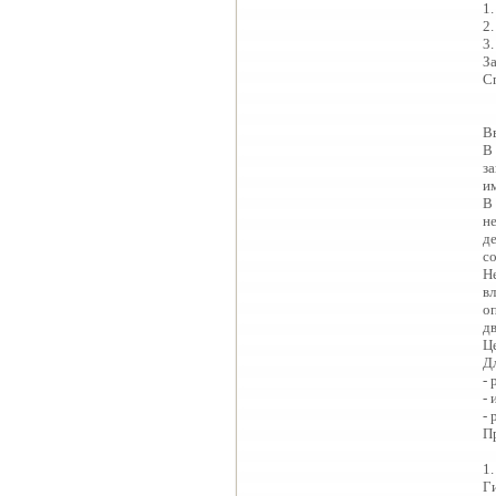
1
2
3
З
С
В
В
з
и
В
н
д
с
Н
вл
о
д
Ц
Д
-
-
-
П
1
Ги