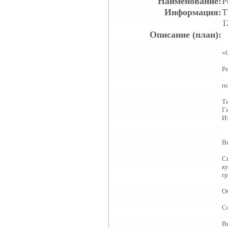
Наименование:
Р
Информация:
Т
1
Описание (план):
«
Р
п
Т
Г
И
В
С
ку
г
О
С
В