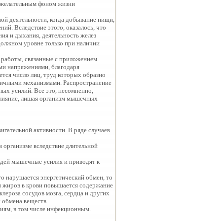
 нежелательным фоном жизни
ной деятельности, когда добывание пищи,
ий. Вследствие этого, оказалось, что
ия и дыхания, деятельность желез
 должном уровне только при наличии
ы работы, связанные с приложением
ми напряжениями, благодаря
тся число лиц, труд которых образно
зличными механизмами. Распространение
х усилий. Все это, несомненно,
 влияние, лишая организм мышечных
игательной активности. В ряде случаев
 организме вследствие длительной
юдей мышечные усилия и приводят к
го нарушается энергетический обмен, то
ки жиров в крови повышается содержание
лероза сосудов мозга, сердца и других
 обмена веществ.
иям, в том числе инфекционным.