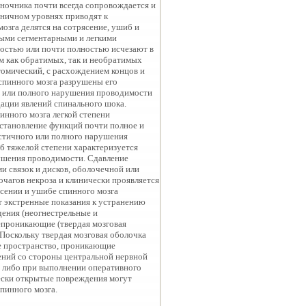
оночника почти всегда сопровождается и
сничном уровнях приводят к
озга делятся на сотрясение, ушиб и
мыми сегментарными и легкими
остью или почти полностью исчезают в
м как обратимых, так и необратимых
томический, с расхождением концов и
 спинного мозга разрушены его
 или полного нарушения проводимости
дации явлений спинального шока.
нного мозга легкой степени
становление функций почти полное и
астичного или полного нарушения
б тяжелой степени характеризуется
ушения проводимости. Сдавление
и связок и дисков, оболочечной или
очагов некроза и клинически проявляется
сении и ушибе спинного мозга
т экстренные показания к устранению
ения (неогнестрельные и
непроникающие (твердая мозговая
Поскольку твердая мозговая оболочка
е пространство, проникающие
ний со стороны центральной нервной
 либо при выполнении оперативного
ески открытые повреждения могут
пинного мозга.