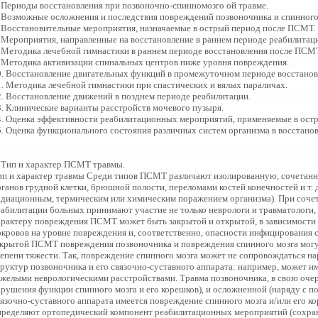
. Периоды восстановления при позвоночно-спинномозго ой травме.
. Возможные осложнения и последствия повреждений позвоночника и спинного
. Восстановительные мероприятия, назначаемые в острый период после ПСМТ.
. Мероприятия, направленные на восстановление в раннем периоде реабилита
. Методика лечебной гимнастики в раннем периоде восстановления после ПСМ
. Методика активизации спинальных центров ниже уровня повреждения.
0. Восстановление двигательных функций в промежуточном периоде восстанов
1. Методика лечебной гимнастики при спастических и вялых параличах.
2. Восстановление движений в позднем периоде реабилитации.
3. Клинические варианты расстройств мочевого пузыря.
4. Оценка эффективности реабилитационных мероприятий, применяемые в ос
5. Оценка функционального состояния различных систем организма в восстан
. Тип и характер ПСМТ травмы.
ип и характер травмы Среди типов ПСМТ различают изолированную, сочета
рганов грудной клетки, брюшной полости, переломами костей конечностей и т.
адиационным, термическим или химическим поражением организма). При соче
еабилитации больных принимают участие не только неврологи и травматологи, 
арактеру повреждения ПСМТ может быть закрытой и открытой, в зависимости
окровов на уровне повреждения и, соответственно, опасности инфицирования 
акрытой ПСМТ повреждения позвоночника и повреждения спинного мозга могут
тепени тяжести. Так, повреждение спинного мозга может не сопровождаться н
труктур позвоночника и его связочно-суставного аппарата: например, может и
яжелыми неврологическими расстройствами. Травма позвоночника, в свою очер
арушения функции спинного мозга и его корешков), и осложненной (наряду с 
вязочно-суставного аппарата имеется повреждение спинного мозга и/или его к
пределяют ортопедический компонент реабилитационных мероприятий (сохран