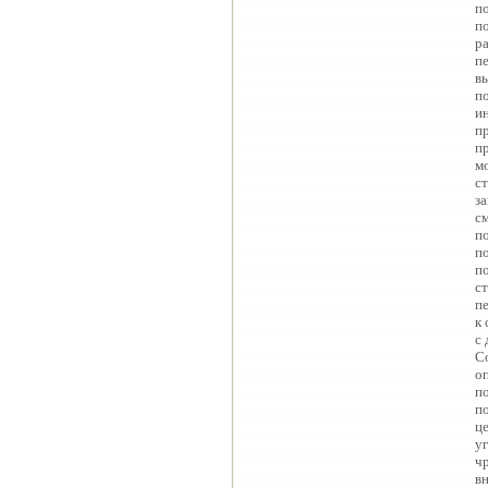
п
п
р
п
в
п
и
п
п
м
с
з
с
п
п
п
с
пе
к 
с 
С
о
п
п
ц
у
ч
в