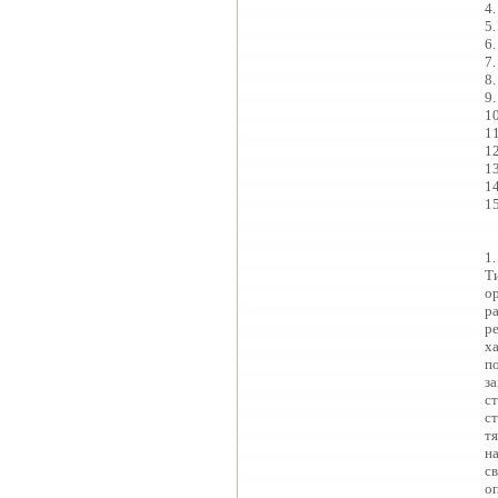
4
5
6
7
8
9
1
1
1
1
1
1
1
Т
о
р
р
х
п
з
с
с
т
н
с
о