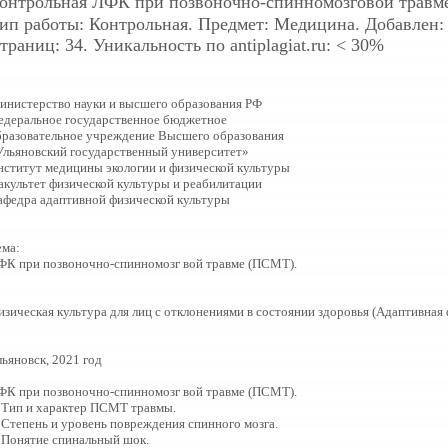
онтрольная
ЛФК при позвоночно-спинномозговой травм
ип работы: Контрольная. Предмет: Медицина. Добавлен: 3
траниц: 34. Уникальность по antiplagiat.ru: < 30%
инистерство науки и высшего образования РФ
едеральное государственное бюджетное
бразовательное учреждение Высшего образования
Ульяновский государственный университет»
нститут медицины экологии и физической культуры
акультет физической культуры и реабилитации
афедра адаптивной физической культуры
ема:
ФК при позвоночно-спинномозг вой травме (ПСМТ).
изическая культура для лиц с отклонениями в состоянии здоровья (Адаптивная 
ьяновск, 2021 год
ФК при позвоночно-спинномозг вой травме (ПСМТ).
. Тип и характер ПСМТ травмы.
. Степень и уровень повреждения спинного мозга.
. Понятие спинальный шок.