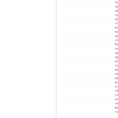
п
т
н
с
п
т
и
н
п
с
Н
х
п
п
н
с
в
с
п
к
о
о
с
п
с
в
с