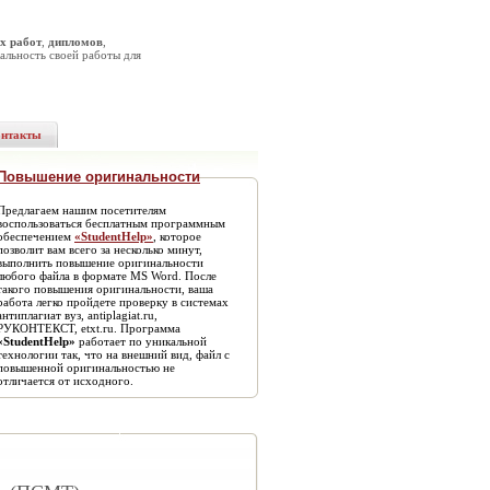
х работ
,
дипломов
,
альность своей работы для
онтакты
Повышение оригинальности
Предлагаем нашим посетителям
воспользоваться бесплатным программным
обеспечением
«StudentHelp»
, которое
позволит вам всего за несколько минут,
выполнить повышение оригинальности
любого файла в формате MS Word. После
такого повышения оригинальности, ваша
работа легко пройдете проверку в системах
антиплагиат вуз, antiplagiat.ru,
РУКОНТЕКСТ, etxt.ru. Программа
«StudentHelp»
работает по уникальной
технологии так, что на внешний вид, файл с
повышенной оригинальностью не
отличается от исходного.