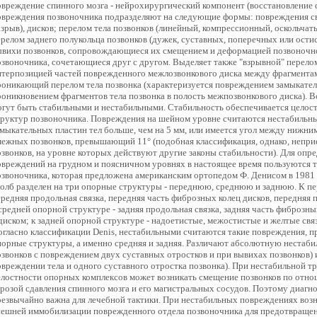
овреждение спинного мозга - нейрохирургический компонент (восстановление 
овреждения позвоночника подразделяют на следующие формы: повреждения св
азрыв), дисков; перелом тела позвонков (линейный, компрессионный, оскольчат
ерелом заднего полукольца позвонков (дужек, суставных, поперечных или ости
ывихи позвонков, сопровождающиеся их смещением и деформацией позвоночн
озвоночника, сочетающиеся друг с другом. Выделяет также "взрывной" перелом
нтерпозицией частей поврежденного межлозвонкового диска между фрагментам
роникающий перелом тела позвонка (характеризуется повреждением замыкатель
роникновением фрагментов тела позвонка в полость межпозвонкового диска). 
огут быть стабильными и нестабильными. Стабильность обеспечивается целост
труктур позвоночника. Повреждения на шейном уровне считаются нестабильн
амыкательных пластин тел больше, чем на 5 мм, или имеется угол между нижн
межных позвонков, превышающий 11° (подобная классификация, однако, непр
озвонков, на уровне которых действуют другие законы стабильности). Для опр
овреждений на грудном и поясничном уровнях в настоящее время пользуются 
озвоночника, которая предложена американским ортопедом Ф. Денисом в 1981 
толб разделен на три опорные структуры - переднюю, среднюю и заднюю. К п
редняя продольная связка, передняя часть фиброзных колец дисков, передняя п
средней опорной структуре - задняя продольная связка, задняя часть фиброзны
диском; к задней опорной структуре - надоетистые, межостистые и желтые связ
огласно классификации Denis, нестабильными считаются такие повреждения, 
порные структуры, а именно средняя и задняя. Различают абсолютную нестабил
озвонков с повреждением двух суставных отростков и при вывихах позвонков)
овреждении тела и одного суставного отростка позвонка). При нестабильной т
елостности опорных комплексов может возникать смещение позвонков по отно
грозой сдавления спинного мозга и его магистральных сосудов. Поэтому диагн
резвычайно важна для лечебной тактики. При нестабильных повреждениях воз
нешней иммобилизации поврежденного отдела позвоночника для предотвраще