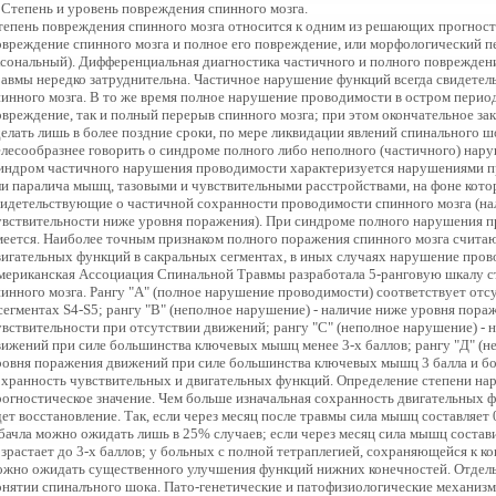
. Степень и уровень повреждения спинного мозга.
логический перерыв (анатомический либо аксональный). Дифференциальная диагностика частичного и полного повреждения спинного мозга в остром периоде травмы нередко затруднительна. Частичное нарушение функций всегда свидетельствует о частичном повреждении спинного мозга. В то же время полное нарушение проводимости в остром периоде может сопровождать как частичное повреждение, так и полный перерыв спинного мозга; при этом окончательное заключение о степени повреждения можно сделать лишь в более поздние сроки, по мере ликвидации явлений спинального шока. Поэтому в остром периоде ПСМТ целесообразнее говорить о синдроме полного либо неполного (частичного) нарушения проводимости спинного мозга. Синдром частичного нарушения проводимости характеризуется нарушениями проводниковых функций в виде пареза или паралича мышц, тазовыми и чувствительными расстройствами, на фоне которых имеются признаки, свидетельствующие о частичной сохранности проводимости спинного мозга (наличие каких-либо движений и/или чувствительности ниже уровня поражения). При синдроме полного нарушения проводимости таких признаков не имеется. Наиболее точным признаком полного поражения спинного мозга считают отсутствие чувствительных и двигательных функций в сакральных сегментах, в иных случаях нарушение проводимости является неполным. Американская Ассоциация Спинальной Травмы разработала 5-ранговую шкалу степени нарушения проводимости спинного мозга. Рангу "А" (полное нарушение проводимости) соответствует отсутствие сенсорных и моторных функций в сегментах S4-S5; рангу "В" (неполное нарушение) - наличие ниже уровня поражения (в том числе в сегментах S4-S5) чувствительности при отсутствии движений; рангу "С" (неполное нарушение) - наличие ниже уровня поражения движений при силе большинства ключевых мышц менее 3-х баллов; рангу "Д" (неполное нарушение) - наличие ниже уровня поражения движений при силе большинства ключевых мышц 3 балла и более; рангу "Е"(норма) - полная сохранность чувствительных и двигательных функций. Определение степени нарушения проводимости имеет важное прогностическое значение. Чем больше изначальная сохранность двигательных функций, тем обычно быстрее и полнее идет восстановление. Так, если через месяц после травмы сила мышц составляет 0 баллов, то через год достижение силы в 3 бачла можно ожидать лишь в 25% случаев; если через месяц сила мышц составила 1-2 балла, то через год она обычно возрастает до 3-х баллов; у больных с полной тетраплегией, сохраняющейся к концу 1-го месяца после травмы, редко можно ожидать существенного улучшения функций нижних конечностей. Отдельно необходимо остановиться на понятии спиналъного шока. Пато-генетические и патофизиологические механизмы спинномозгового (спинального) шока до конца не выяснены. Клинически он выражается в атоническом параличе, арефлексии, анестезии всех видов чувствительности ниже уровня травмы, а в некоторых случаях и на 2 - 3 сегмента выше этого уровня, отсутствии функций тазовых органов, быстром присоединении трофических расстройств. Это происходит в результате травматического перераздражения спинного мозга или лишения сугграспинального влияния на него со стороны среднего и продолговатого мозга с нарушением межнейрональных связей. Для спинального шока характерна обратимость неврологических нарушений в остром и раннем периодах позвоночно-спинномозг вой травмы. Глубина и продолжительность шока зависят от тяжести травмы. Первыми признаком окончания спинномозгового шока являются восстановление бульбокавернозного рефлекса и смыкания ануса. Спинальный шок поддерживается или даже углубляется, если не ликвилированы сдавление спинного мозга и іестабильность позвоночника. Поддерживают спинальный шок и воспалительные осложнения со стороны мочевыводящих путей, легких, а также гемодинамические расстройства. В этих случаях шок может длиться месяцами и даже годами, поддерживая и углубляя образовавшиеся пролежни, препятствуя выработке спинального автоматизма функции тазовых органов. Наличие или отсутствие спинального шока никоим образом не влияет на вопросы показаний или противопоказаний к оперативному лечению позвоночно-спинномозг вой травмы. Уровень травмы спинного мозга (кранио-спинальный, шейное утолщение, грудной отдел, поясничное утолщение, конус и корешки конского хвоста) определяет распространенность клинических проявлений и, соответственно, способность больного к самообслуживанию и передвижению, прогноз восстановления его нормальной жизнедеятельности. Необходимо учитывать, что травма может сопровождаться повреждением спинного мозга не только в месте приложения травмирующей силы, но и на отдалении вследствие расстройств крово и лимфообращения, развития травматического миелита. Поэтому важно определить неврологический уровень поражения, под которым понимают наиболее каулальный сегмент спинного мозга, который еще обеспечивает нормальную двигательную и чувствительную иннервацию обеих сторон тела [Yarkony G., Chen D.,1996], Травма спинного мозга на уровне шейных позвонков характеризуется преобладанием тяжелых видов -повреждения (ушиб, сдавление, гематомие лия) и высокой летальностью (от 35 до 70%). Повреждение на уровне С1-С4 сегментов спинного мозга (кранио-спинальный переход) вызывает так называемую "высокую" тетраплегию, сопровождающуюся не только двигательными нарушениями в верхних и нижних конечностях, чувствительными и тазовыми расстройствами, но и нарушением дыхания вследствии денервадии диафрагмы, межреберных и абдоминальных мышц. Выжившие больные с тяжелой травмой выше уровня С4 нуждаются в искусственной вентиляциии и лишены малейшей возможности самообслуживания. Неврологический уровень повреждения шейного утолщения спинного мозга, соответствующий сегменту С5, характеризуется возможностью сгибания руки в локтевом суставе; уровень С6- возможностью сгибания в локтевом суставе и радиального разгибания кисти в кистевом суставе; уровень С7-возможностью сгибания и разгибания руки в локтевом суставе, разгибания и сгибания кисти в кистевом суставе, разгибания пальцев; уровень С8 - дополнительно к вышеуказанному, сохранностью сгибания пальцев. Повреждения грудного отдела спинного мозга характеризуются параличом или парезом ног (в период спинального шока - вялым, затем - спастическим), нарушением чувствительности ниже уровня поражения по проводниковому типу, тазовыми проводниковыми расстройствами. Повреждение верхнегрудного отдела спинного мозга приводит к нарушению функции дыхательных мыши грудной клетки, что сопровождается резким ослаблением дыхания. 