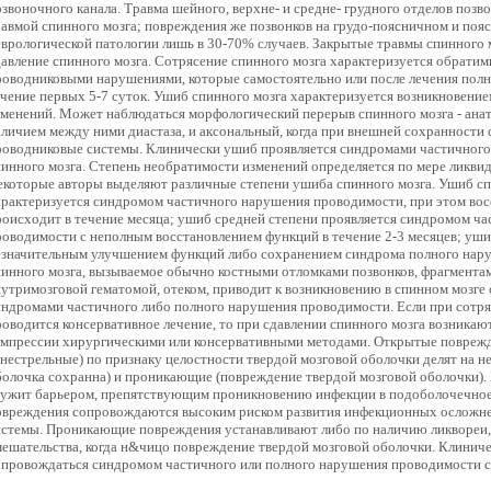
озвоночного канала. Травма шейного, верхне- и средне- грудного отделов позв
равмой спинного мозга; повреждения же позвонков на грудо-поясничном и поя
еврологической патологии лишь в 30-70% случаев. Закрытые травмы спинного м
давление спинного мозга. Сотрясение спинного мозга характеризуется обрати
роводниковыми нарушениями, которые самостоятельно или после лечения полн
ечение первых 5-7 суток. Ушиб спинного мозга характеризуется возникновение
зменений. Может наблюдаться морфологический перерыв спинного мозга - ана
аличием между ними диастаза, и аксональный, когда при внешней сохранности
роводниковые системы. Клинически ушиб проявляется синдромами частичного
пинного мозга. Степень необратимости изменений определяется по мере ликви
екоторые авторы выделяют различные степени ушиба спинного мозга. Ушиб спи
арактеризуется синдромом частичного нарушения проводимости, при этом вос
роисходит в течение месяца; ушиб средней степени проявляется синдромом ч
роводимости с неполным восстановлением функций в течение 2-3 месяцев; уши
езначительным улучшением функций либо сохранением синдрома полного нар
пинного мозга, вызываемое обычно костными отломками позвонков, фрагментам
нутримозговой гематомой, отеком, приводит к возникновению в спинном мозге 
индромами частичного либо полного нарушения проводимости. Если при сотря
роводится консервативное лечение, то при сдавлении спинного мозга возникаю
омпрессии хирургическими или консервативными методами. Открытые поврежд
гнестрельные) по признаку целостности твердой мозговой оболочки делят на 
болочка сохранна) и проникающие (повреждение твердой мозговой оболочки). 
лужит барьером, препятствующим проникновению инфекции в подоболочечно
овреждения сопровождаются высоким риском развития инфекционных осложне
истемы. Проникающие повреждения устанавливают либо по наличию ликвореи,
мешательства, когда н&чицо повреждение твердой мозговой оболочки. Клинич
опровождаться синдромом частичного или полного нарушения проводимости с