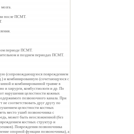
 мозга.
ции после ПСМТ.
Т.
ления.
тром периоде ПСМТ.
овительном и позднем периодах ПСМТ.
нную (сопровождающуюся повреждением
 д.) и комбинированную (сочетающуюся с
танной и комбинированной травме в
но и хирурги, комбустиологи и др. По
 от нарушения целостности кожных
содержимого позвоночного канала. При
 не соответствовать друг другу по
арушением целостности костных
меть место ушиб позвоночника с
едь, может быть неосложненной (без
повреждением костных структур и
орешков). Повреждения позвоночника
ение опорной функции позвоночника), а