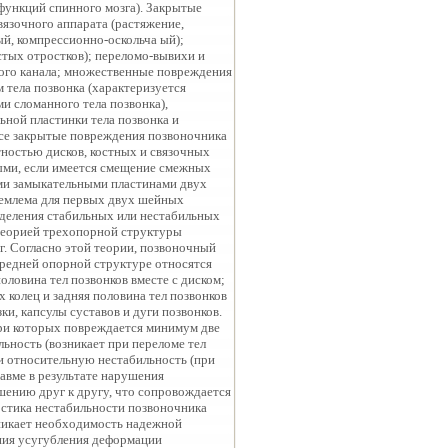
функций спинного мозга). Закрытые
язочного аппарата (растяжение,
ый, компрессионно-оскольча ый);
стых отростков); переломо-вывихи и
ого канала; множественные повреждения
 тела позвонка (характеризуется
и сломанного тела позвонка),
ной пластинки тела позвонка и
Все закрытые повреждения позвоночника
ностью дисков, костных и связочных
ыми, если имеется смещение смежных
ими замыкательными пластинами двух
иемлема для первых двух шейных
еделения стабильных или нестабильных
теорией трехопорной структуры
г. Согласно этой теории, позвоночный
ередней опорной структуре относятся
оловина тел позвонков вместе с диском;
х колец и задняя половина тел позвонков
ки, капсулы суставов и дуги позвонков.
при которых повреждается минимум две
ьность (возникает при переломе тел
 и относительную нестабильность (при
равме в результате нарушения
шению друг к другу, что сопровождается
остика нестабильности позвоночника
никает необходимость надежной
ния усугубления деформации