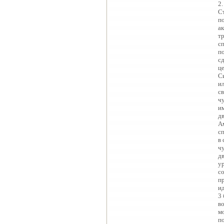
2
Степень повреждения спинного мозга относится к одним из решающих прогностических факторов. Различают частичное повреждение спинного мозга и полное его повреждение, или морфо