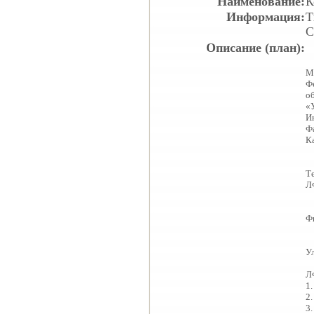
Наименование:
К
Информация:
Т
С
Описание (план):
М
Ф
о
«
И
Ф
К
Т
Л
Ф
Ул
Л
1
2
3