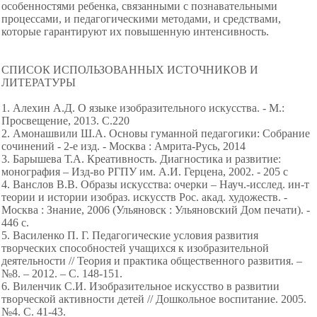
особенностями ребенка, связанными с познавательными
процессами, и педагогическими методами, и средствами,
которые гарантируют их повышенную интенсивность.
СПИСОК ИСПОЛЬЗОВАННЫХ ИСТОЧНИКОВ И
ЛИТЕРАТУРЫ
1. Алехин А.Д. О языке изобразительного искусства. - М.:
Просвещение, 2013. С.220
2. Амонашвили Ш.А. Основы гуманной педагогики: Собрание
сочинений - 2-е изд. - Москва : Амрита-Русь, 2014
3. Барышева Т.А. Креативность. Диагностика и развитие:
монография – Изд-во РГПУ им. А.И. Герцена, 2002. - 205 с
4. Ванслов В.В. Образы искусства: очерки – Науч.-исслед. ин-т
теории и истории изобраз. искусств Рос. акад. художеств. -
Москва : Знание, 2006 (Ульяновск : Ульяновский Дом печати). -
446 с.
5. Василенко П. Г. Педагогические условия развития
творческих способностей учащихся к изобразительной
деятельности // Теория и практика общественного развития. –
№8. – 2012. – С. 148-151.
6. Виленчик С.И. Изобразительное искусство в развитии
творческой активности детей // Дошкольное воспитание. 2005.
№4. С. 41-43.