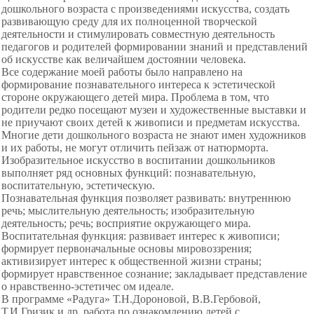
дошкольного возраста с произведениями искусства, создать
развивающую среду для их полноценной творческой
деятельности и стимулировать совместную деятельность
педагогов и родителей формировании знаний и представлений
об искусстве как величайшем достоянии человека.
Все содержание моей работы было направлено на
формирование познавательного интереса к эстетической
стороне окружающего детей мира. Проблема в том, что
родители редко посещают музеи и художественные выставки и
не приучают своих детей к живописи и предметам искусства.
Многие дети дошкольного возраста не знают имен художников
и их работы, не могут отличить пейзаж от натюрморта.
Изобразительное искусство в воспитании дошкольников
выполняет ряд основных функций: познавательную,
воспитательную, эстетическую.
Познавательная функция позволяет развивать: внутреннюю
речь; мыслительную деятельность; изобразительную
деятельность; речь; восприятие окружающего мира.
Воспитательная функция: развивает интерес к живописи;
формирует первоначальные основы мировоззрения;
активизирует интерес к общественной жизни страны;
формирует нравственное сознание; закладывает представление
о нравственно-эстетичес ом идеале.
В программе «Радуга» Т.Н.Дороновой, В.В.Гербовой,
Т.И.Гризик и др. работа по ознакомлению детей с