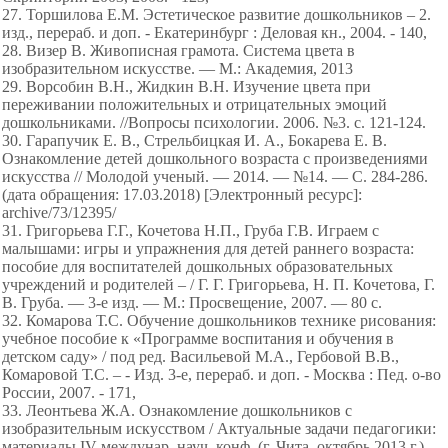
27. Торшилова Е.М. Эстетическое развитие дошкольников – 2.
изд., перераб. и доп. - Екатеринбург : Деловая кн., 2004. - 140,
28. Визер В. Живописная грамота. Система цвета в
изобразительном искусстве. — М.: Академия, 2013
29. Ворсобин В.Н., Жидкин В.Н. Изучение цвета при
переживании положительных и отрицательных эмоций
дошкольниками. //Вопросы психологии. 2006. №3. с. 121-124.
30. Гарапучик Е. В., Стрельбицкая И. А., Бокарева Е. В.
Ознакомление детей дошкольного возраста с произведениями
искусства // Молодой ученый. — 2014. — №14. — С. 284-286.
(дата обращения: 17.03.2018) [Электронный ресурс]:
archive/73/12395/
31. Григорьева Г.Г., Кочетова Н.П., Груба Г.В. Играем с
малышами: игры и упражнения для детей раннего возраста:
пособие для воспитателей дошкольных образовательных
учреждений и родителей – / Г. Г. Григорьева, Н. П. Кочетова, Г.
В. Груба. — 3-е изд. — М.: Просвещение, 2007. — 80 с.
32. Комарова Т.С. Обучение дошкольников технике рисования:
учебное пособие к «Программе воспитания и обучения в
детском саду» / под ред. Васильевой М.А., Гербовой В.В.,
Комаровой Т.С. – - Изд. 3-е, перераб. и доп. - Москва : Пед. о-во
России, 2007. - 171,
33. Леонтьева Ж.А. Ознакомление дошкольников с
изобразительным искусством / Актуальные задачи педагогики:
материалы IV междунар. науч. конф. (г. Чита, октябрь 2013 г.).