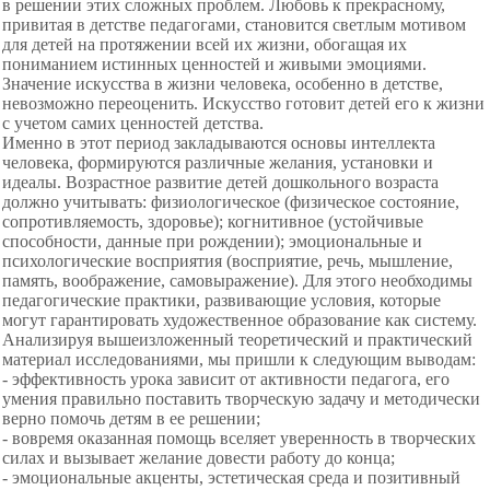
в решении этих сложных проблем. Любовь к прекрасному,
привитая в детстве педагогами, становится светлым мотивом
для детей на протяжении всей их жизни, обогащая их
пониманием истинных ценностей и живыми эмоциями.
Значение искусства в жизни человека, особенно в детстве,
невозможно переоценить. Искусство готовит детей его к жизни
с учетом самих ценностей детства.
Именно в этот период закладываются основы интеллекта
человека, формируются различные желания, установки и
идеалы. Возрастное развитие детей дошкольного возраста
должно учитывать: физиологическое (физическое состояние,
сопротивляемость, здоровье); когнитивное (устойчивые
способности, данные при рождении); эмоциональные и
психологические восприятия (восприятие, речь, мышление,
память, воображение, самовыражение). Для этого необходимы
педагогические практики, развивающие условия, которые
могут гарантировать художественное образование как систему.
Анализируя вышеизложенный теоретический и практический
материал исследованиями, мы пришли к следующим выводам:
- эффективность урока зависит от активности педагога, его
умения правильно поставить творческую задачу и методически
верно помочь детям в ее решении;
- вовремя оказанная помощь вселяет уверенность в творческих
силах и вызывает желание довести работу до конца;
- эмоциональные акценты, эстетическая среда и позитивный