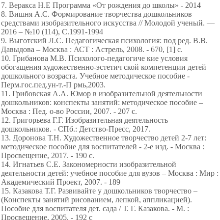
7. Веракса Н.Е Программа «От рождения до школы» - 2014
8. Вишня А.С. Формирование творчества дошкольников
средствами изобразительного искусства // Молодой ученый. —
2016 – №10 (114), С.1991-1994
9. Выготский Л.С. Педагогическая психология: под ред. В.В.
Давыдова – Москва : АСТ : Астрель, 2008. - 670, [1] с.
10. Грибанова М.В. Психолого-педагогиче кие условия
обогащения художественно-эстетич ской компетенции детей
дошкольного возраста. Учебное методическое пособие -
Перм.гос.пед.ун-т.-П рмь,2003.
11. Грибовская А.А. Юмор в изобразительной деятельности
дошкольников: конспекты занятий: методическое пособие –
Москва : Пед. о-во России, 2007. - 207 с.
12. Григорьева Г.Г. Изобразительная деятельность
дошкольников. - СПб.: Детство-Пресс, 2017.
13. Доронова Т.Н. Художественное творчество детей 2-7 лет:
методическое пособие для воспитателей - 2-е изд. - Москва :
Просвещение, 2017. - 190 с.
14. Игнатьев С.Е. Закономерности изобразительной
деятельности детей: учебное пособие для вузов – Москва : Мир :
Академический Проект, 2007. - 189
15. Казакова Т.Г. Развивайте у дошкольников творчество –
(Конспекты занятий рисованием, лепкой, аппликацией).
Пособие для воспитателя дет. сада / Т. Г. Казакова. - М. :
Просвещение, 2005. - 192 с