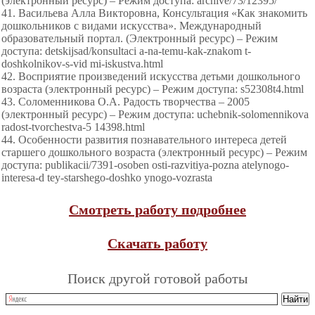
(электронный ресурс) – Режим доступа: archive/73/12395/
41. Васильева Алла Викторовна, Консультация «Как знакомить
дошкольников с видами искусства». Международный
образовательный портал. (Электронный ресурс) – Режим
доступа: detskijsad/konsultaci a-na-temu-kak-znakom t-
doshkolnikov-s-vid mi-iskustva.html
42. Восприятие произведений искусства детьми дошкольного
возраста (электронный ресурс) – Режим доступа: s52308t4.html
43. Соломенникова О.А. Радость творчества – 2005
(электронный ресурс) – Режим доступа: uchebnik-solomennikova
radost-tvorchestva-5 14398.html
44. Особенности развития познавательного интереса детей
старшего дошкольного возраста (электронный ресурс) – Режим
доступа: publikacii/7391-osoben osti-razvitiya-pozna atelynogo-
interesa-d tey-starshego-doshko ynogo-vozrasta
Смотреть работу подробнее
Скачать работу
Поиск другой готовой работы