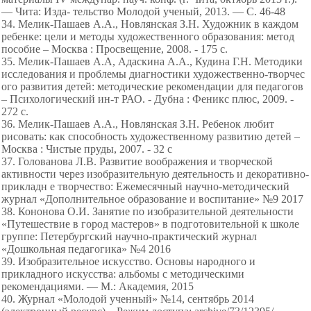
— Чита: Изда- тельство Молодой ученый, 2013. — С. 46-48
34. Мелик-Пашаев А.А., Новлянская З.Н. Художник в каждом
ребенке: цели и методы художественного образования: метод
пособие – Москва : Просвещение, 2008. - 175 с.
35. Мелик-Пашаев А.А, Адаскина А.А., Кудина Г.Н. Методики
исследования и проблемы диагностики художественно-творчес
ого развития детей: методические рекомендации для педагогов
– Психологический ин-т РАО. - Дубна : Феникс плюс, 2009. -
272 с.
36. Мелик-Пашаев А.А., Новлянская З.Н. Ребенок любит
рисовать: как способность художественному развитию детей –
Москва : Чистые пруды, 2007. - 32 с
37. Голованова Л.В. Развитие воображения и творческой
активности через изобразительную деятельность и декоративно-
прикладн е творчество: Ежемесячный научно-методический
журнал «Дополнительное образование и воспитание» №9 2017
38. Кононова О.И. Занятие по изобразительной деятельности
«Путешествие в город мастеров» в подготовительной к школе
группе: Петербургский научно-практический журнал
«Дошкольная педагогика» №4 2016
39. Изобразительное искусство. Основы народного и
прикладного искусства: альбомы с методическими
рекомендациями. — М.: Академия, 2015
40. Журнал «Молодой ученный» №14, сентябрь 2014