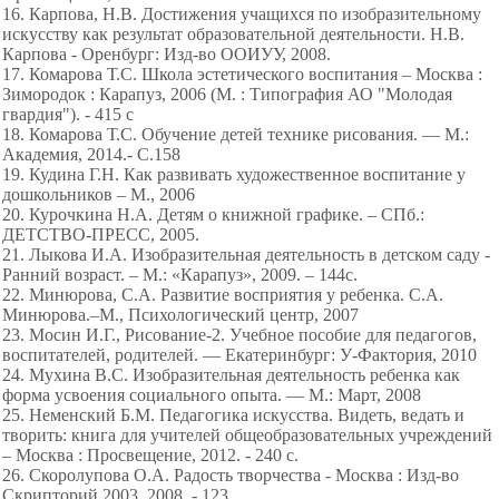
16. Карпова, Н.В. Достижения учащихся по изобразительному
искусству как результат образовательной деятельности. Н.В.
Карпова - Оренбург: Изд-во ООИУУ, 2008.
17. Комарова Т.С. Школа эстетического воспитания – Москва :
Зимородок : Карапуз, 2006 (М. : Типография АО "Молодая
гвардия"). - 415 с
18. Комарова Т.С. Обучение детей технике рисования. — М.:
Академия, 2014.- С.158
19. Кудина Г.Н. Как развивать художественное воспитание у
дошкольников – М., 2006
20. Курочкина Н.А. Детям о книжной графике. – СПб.:
ДЕТСТВО-ПРЕСС, 2005.
21. Лыкова И.А. Изобразительная деятельность в детском саду -
Ранний возраст. – М.: «Карапуз», 2009. – 144с.
22. Минюрова, С.А. Развитие восприятия у ребенка. С.А.
Минюрова.–М., Психологический центр, 2007
23. Мосин И.Г., Рисование-2. Учебное пособие для педагогов,
воспитателей, родителей. — Екатеринбург: У-Фактория, 2010
24. Мухина В.С. Изобразительная деятельность ребенка как
форма усвоения социального опыта. — М.: Март, 2008
25. Неменский Б.М. Педагогика искусства. Видеть, ведать и
творить: книга для учителей общеобразовательных учреждений
– Москва : Просвещение, 2012. - 240 с.
26. Скоролупова О.А. Радость творчества - Москва : Изд-во
Скрипторий 2003, 2008. - 123,