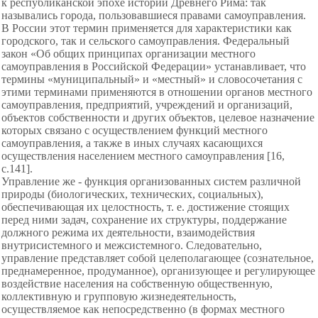
к республиканской эпохе истории Древнего Рима: так
назывались города, пользовавшиеся правами самоуправления.
В России этот термин применяется для характеристики как
городского, так и сельского самоуправления. Федеральный
закон «Об общих принципах организации местного
самоуправления в Российской Федерации» устанавливает, что
термины «муниципальный» и «местный» и словосочетания с
этими терминами применяются в отношении органов местного
самоуправления, предприятий, учреждений и организаций,
объектов собственности и других объектов, целевое назначение
которых связано с осуществлением функций местного
самоуправления, а также в иных случаях касающихся
осуществления населением местного самоуправления [16,
с.141].
Управление же - функция организованных систем различной
природы (биологических, технических, социальных),
обеспечивающая их целостность, т. е. достижение стоящих
перед ними задач, сохранение их структуры, поддержание
должного режима их деятельности, взаимодействия
внутрисистемного и межсистемного. Следовательно,
управление представляет собой целеполагающее (сознательное,
преднамеренное, продуманное), организующее и регулирующее
воздействие населения на собственную общественную,
коллективную и групповую жизнедеятельность,
осуществляемое как непосредственно (в формах местного