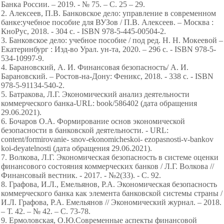
Банка России. – 2019. - № 75. – С. 25 – 29.
2. Алексеев, П.В. Банковское дело: управление в современном
банке:учебное пособие для ВУЗов / П.В. Алексеев. – Москва :
КноРус, 2018. - 304 c. - ISBN 978-5-445-00504-2.
3. Банковское дело: учебное пособие / под ред. Н. Н. Мокеевой –
Екатеринбург : Изд-во Урал. ун-та, 2020. – 296 с. - ISBN 978-5-
534-10997-9.
4. Барановский, А. И. Финансовая безопасность/ А. И.
Барановский. – Ростов-на-Дону: Феникс, 2018. - 338 с. - ISBN
978-5-91134-540-2.
5. Батракова, Л.Г. Экономический анализ деятельности
коммерческого банка-URL: book/586402 (дата обращения
29.06.2021).
6. Бочаров О.А. Формирование основ экономической
безопасности в банковской деятельности. - URL:
content/formirovanie- snov-ekonomicheskoi- ezopasnosti-v-bankov
koi-deyatelnosti (дата обращения 29.06.2021).
7. Волкова, Л.Г. Экономическая безопасность в системе оценки
финансового состояния коммерческих банков / Л.Г. Волкова //
Финансовый вестник. - 2017. - №2(33). - С. 92.
8. Графова, И.Л., Емельянов, Р.А. Экономическая безопасность
коммерческого банка как элемента банковской системы страны /
И.Л. Графова, Р.А. Емельянов // Экономический журнал. – 2018.
– Т. 42. – № 42. – С. 73-78.
9. Ермоловская, О.Ю.Современные аспекты финансовой