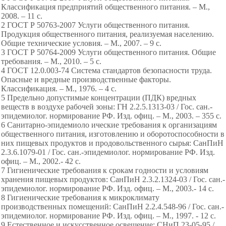
Классификация предприятий общественного питания. – М.,
2008. – 11 с.
2 ГОСТ Р 50763-2007 Услуги общественного питания.
Продукция общественного питания, реализуемая населению.
Общие технические условия. – М., 2007. – 9 с.
3 ГОСТ Р 50764-2009 Услуги общественного питания. Общие
требования. – М., 2010. – 5 с.
4 ГОСТ 12.0.003-74 Система стандартов безопасности труда.
Опасные и вредные производственные факторы.
Классификация. – М., 1976. – 4 с.
5 Предельно допустимые концентрации (ПДК) вредных
веществ в воздухе рабочей зоны: ГН 2.2.5.1313-03 / Гос. сан.-
эпидемиолог. нормирование РФ. Изд. офиц. – М., 2003. – 355 с.
6 Санитарно-эпидемиоло ические требования к организациям
общественного питания, изготовлению и оборотоспособности в
них пищевых продуктов и продовольственного сырья: СанПиН
2.3.6.1079-01 / Гос. сан.-эпидемиолог. нормирование РФ. Изд.
офиц. – М., 2002.- 42 с.
7 Гигиенические требования к срокам годности и условиям
хранения пищевых продуктов: СанПиН 2.3.2.1324-03 / Гос. сан.-
эпидемиолог. нормирование РФ. Изд. офиц. – М., 2003.- 14 с.
8 Гигиенические требования к микроклимату
производственных помещений: СанПиН 2.2.4.548-96 / Гос. сан.-
эпидемиолог. нормирование РФ. Изд. офиц. – М., 1997. - 12 с.
9 Естественное и искусственное освещение: СНиП 23-05-95 /