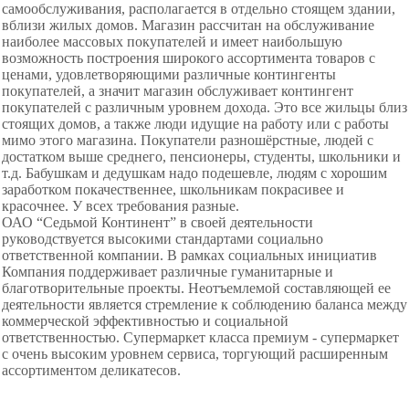
самообслуживания, располагается в отдельно стоящем здании,
вблизи жилых домов. Магазин рассчитан на обслуживание
наиболее массовых покупателей и имеет наибольшую
возможность построения широкого ассортимента товаров с
ценами, удовлетворяющими различные контингенты
покупателей, а значит магазин обслуживает контингент
покупателей с различным уровнем дохода. Это все жильцы близ
стоящих домов, а также люди идущие на работу или с работы
мимо этого магазина. Покупатели разношёрстные, людей с
достатком выше среднего, пенсионеры, студенты, школьники и
т.д. Бабушкам и дедушкам надо подешевле, людям с хорошим
заработком покачественнее, школьникам покрасивее и
красочнее. У всех требования разные.
ОАО “Седьмой Континент” в своей деятельности
руководствуется высокими стандартами социально
ответственной компании. В рамках социальных инициатив
Компания поддерживает различные гуманитарные и
благотворительные проекты. Неотъемлемой составляющей ее
деятельности является стремление к соблюдению баланса между
коммерческой эффективностью и социальной
ответственностью. Супермаркет класса премиум - супермаркет
с очень высоким уровнем сервиса, торгующий расширенным
ассортиментом деликатесов.