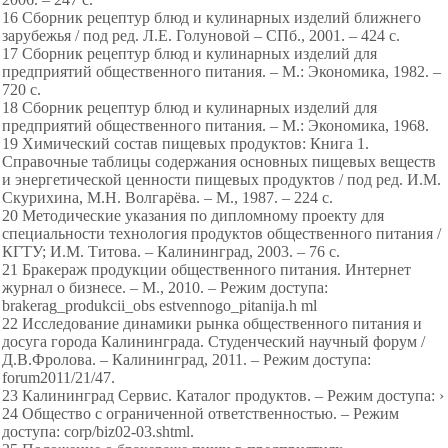
16 Сборник рецептур блюд и кулинарных изделий ближнего
зарубежья / под ред. Л.Е. Голуновой – СПб., 2001. – 424 с.
17 Сборник рецептур блюд и кулинарных изделий для
предприятий общественного питания. – М.: Экономика, 1982. –
720 с.
18 Сборник рецептур блюд и кулинарных изделий для
предприятий общественного питания. – М.: Экономика, 1968.
19 Химический состав пищевых продуктов: Книга 1.
Справочные таблицы содержания основных пищевых веществ
и энергетической ценности пищевых продуктов / под ред. И.М.
Скурихина, М.Н. Волгарёва. – М., 1987. – 224 с.
20 Методические указания по дипломному проекту для
специальности технология продуктов общественного питания /
КГТУ; И.М. Титова. – Калининград, 2003. – 76 с.
21 Бракераж продукции общественного питания. Интернет
журнал о бизнесе. – М., 2010. – Режим доступа:
brakerag_produkcii_obs estvennogo_pitanija.h ml
22 Исследование динамики рынка общественного питания и
досуга города Калининграда. Студенческий научный форум /
Д.В.Фролова. – Калининград, 2011. – Режим доступа:
forum2011/21/47.
23 Калининград Сервис. Каталог продуктов. – Режим доступа: ›
24 Общество с ограниченной ответственностью. – Режим
доступа: corp/biz02-03.shtml.