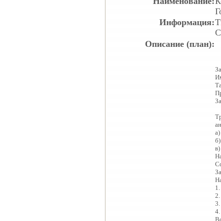
Наименование:
К
Г
Информация:
Т
С
Описание (план):
За
И
Та
П
З
Т
а
а
б
в
Н
С
За
Н
1
2
3
4.
В