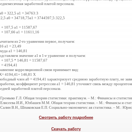
реднемесячная заработной платой персонала.
а0 + 322,5 а1 = 34763:3
2,5 а0 + 34718,75а1 = 3744597,5:322,5
 + 107,5 а1 = 11587,67
 + 107,66 а1 = 11611,16
ычитаем из 2-го уравнения первое, получаем:
16 а1 = 23,49
куда а1 = 146,81
дставляем значение а1 в 1-е уравнение и получаем:
 + 107,5 * 146,81 = 11587,67
 = 4194,41
равнение корреляционной связи принимает вид:
Х= 4194,41+ 146,81 Х
вободный член а0 = 4194,41 характеризует среднюю заработную плату, не за
ыработки, коэффициент регрессии а1 = 146,81 уточняет связь между проценто
редней заработной платой персонала.
 Громыко Г.Л. Общая теория статистики: практикум. – М.: Финансы и статистика
 Елисеева И.И., Юзбашев М.М. Общая теория статистики. – М.: Финансы и стати
 Салин В.Н., Шпаковская Е.П. Социально-экономичес ая статистика. – М.: Юрист
Смотреть работу подробнее
Скачать работу