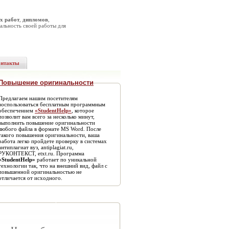
х работ
,
дипломов
,
альность своей работы для
онтакты
Повышение оригинальности
Предлагаем нашим посетителям
воспользоваться бесплатным программным
обеспечением
«StudentHelp»
, которое
позволит вам всего за несколько минут,
выполнить повышение оригинальности
любого файла в формате MS Word. После
такого повышения оригинальности, ваша
работа легко пройдете проверку в системах
антиплагиат вуз, antiplagiat.ru,
РУКОНТЕКСТ, etxt.ru. Программа
«StudentHelp»
работает по уникальной
технологии так, что на внешний вид, файл с
повышенной оригинальностью не
отличается от исходного.