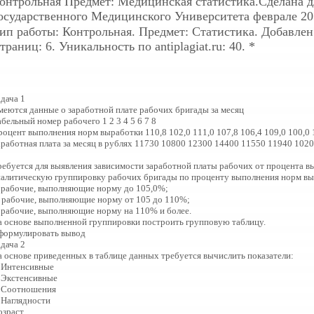
онтрольная
Предмет: Медицинская статистика.Сделана 
осударственного Медицинского Университета феврале 201
ип работы: Контрольная. Предмет: Статистика. Добавлен: 
траниц: 6. Уникальность по antiplagiat.ru: 40. *
дача 1
меются данные о заработной плате рабочих бригады за месяц
бельный номер рабочего 1 2 3 4 5 6 7 8
роцент выполнения норм выработки 110,8 102,0 111,0 107,8 106,4 109,0 100,0 
аработная плата за месяц в рублях 11730 10800 12300 14400 11550 11940 102
ребуется для выявления зависимости заработной платы рабочих от процента 
налитическую группировку рабочих бригады по проценту выполнения норм вы
) рабочие, выполняющие норму до 105,0%;
) рабочие, выполняющие норму от 105 до 110%;
) рабочие, выполняющие норму на 110% и более.
а основе выполненной группировки построить групповую таблицу.
формулировать вывод
дача 2
а основе приведенных в таблице данных требуется вычислить показатели:
. Интенсивные
. Экстенсивные
. Соотношения
 Наглядности
озраст