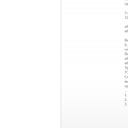
с
3 
32
а0
а0
В
0,
от
По
а0
а0
У
У
С
в
с
...
1.
2.
3.