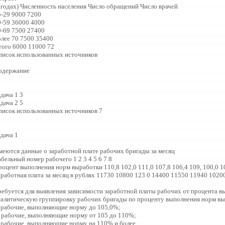
в годах) Численность населения Число обращений Число врачей
5-29 9000 7200
0-59 36000 4000
0-69 7500 27400
олее 70 7500 35400
того 6000 11000 72
писок использованных источников
одержание
дача 1 3
дача 2 5
писок использованных источников 7
дача 1
меются данные о заработной плате рабочих бригады за месяц
бельный номер рабочего 1 2 3 4 5 6 7 8
роцент выполнения норм выработки 110,8 102,0 111,0 107,8 106,4 109, 100,0 1
аработная плата за месяц в рублях 11730 10800 123 0 14400 11550 11940 1020
ребуется для выявления зависимости заработной платы рабочих от процента 
налитическую группировку рабочих бригады по проценту выполнения норм вы
) рабочие, выполняющие норму до 105,0%;
) рабочие, выполняющие норму от 105 до 110%;
) рабочие, выполняющие норму на 110% и более.