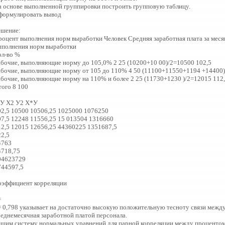
а основе выполненной группировки построить групповую таблицу.
формулировать вывод
ешение:
роцент выполнения норм выработки Человек Средняя заработная плата за меся
ыполнения норм выработки
ол-во %
абочие, выполняющие норму до 105,0% 2 25 (10200+10 00)/2=10500 102,5
абочие, выполняющие норму от 105 до 110% 4 50 (11100+11550+1194 +14400)
абочие, выполняющие норму на 110% и более 2 25 (11730+1230 )/2=12015 112
того 8 100
 У Х2 У2 Х*У
02,5 10500 10506,25 1025000 1076250
07,5 12248 11556,25 15 013504 1316660
12,5 12015 12656,25 44360225 1351687,5
22,5
4763
4718,75
04623729
744597,5
оэффициент корреляции
=
 = 0,798 указывает на достаточно высокую положительную тесноту связи меж
реднемесячная заработной платой персонала.
ешим систему нормальных уравнений для парной корреляции между проценто