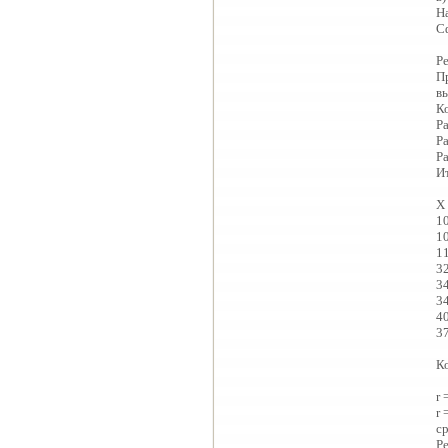
Н
С
Р
П
в
К
Р
Р
Р
И
Х
1
1
1
3
3
3
4
3
К
r 
r
с
Р