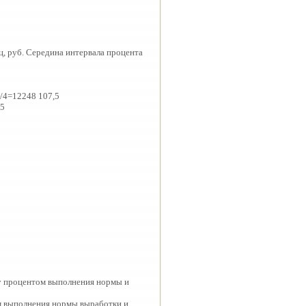
ц, руб. Середина интервала процента
/4=12248 107,5
,5
ду процентом выполнения нормы и
м выполнения нормы выработки и