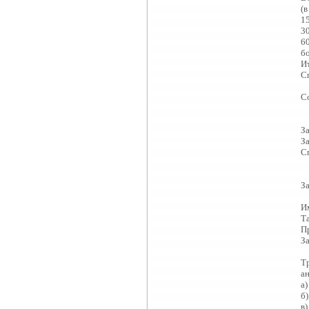
(
1
3
6
б
И
С
С
За
За
С
За
И
Та
П
З
Т
а
а
б
в