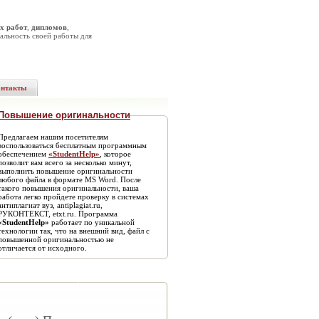
х работ
,
дипломов
,
альность своей работы для
онтакты
Повышение оригинальности
Предлагаем нашим посетителям
воспользоваться бесплатным программным
обеспечением
«StudentHelp»
, которое
позволит вам всего за несколько минут,
выполнить повышение оригинальности
любого файла в формате MS Word. После
такого повышения оригинальности, ваша
работа легко пройдете проверку в системах
антиплагиат вуз, antiplagiat.ru,
РУКОНТЕКСТ, etxt.ru. Программа
«StudentHelp»
работает по уникальной
технологии так, что на внешний вид, файл с
повышенной оригинальностью не
отличается от исходного.