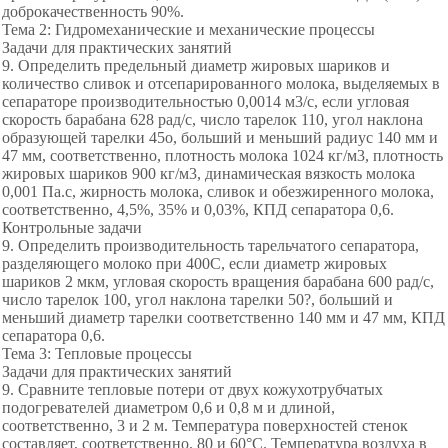
доброкачественность 90%.
Тема 2: Гидромеханические и механические процессы
Задачи для практических занятий
9. Определить предельный диаметр жировых шариков и
количество сливок и отсепарированного молока, выделяемых в
сепараторе производительностью 0,0014 м3/с, если угловая
скорость барабана 628 рад/с, число тарелок 110, угол наклона
образующей тарелки 45о, больший и меньший радиус 140 мм и
47 мм, соответственно, плотность молока 1024 кг/м3, плотность
жировых шариков 900 кг/м3, динамическая вязкость молока
0,001 Па.с, жирность молока, сливок и обезжиренного молока,
соответственно, 4,5%, 35% и 0,03%, КПД сепаратора 0,6.
Контрольные задачи
9. Определить производительность тарельчатого сепаратора,
разделяющего молоко при 400С, если диаметр жировых
шариков 2 мкм, угловая скорость вращения барабана 600 рад/с,
число тарелок 100, угол наклона тарелки 50?, больший и
меньший диаметр тарелки соответственно 140 мм и 47 мм, КПД
сепаратора 0,6.
Тема 3: Тепловые процессы
Задачи для практических занятий
9. Сравните тепловые потери от двух кожухотрубчатых
подогревателей диаметром 0,6 и 0,8 м и длиной,
соответственно, 3 и 2 м. Температура поверхностей стенок
составляет, соответственно, 80 и 60°С. Температура воздуха в