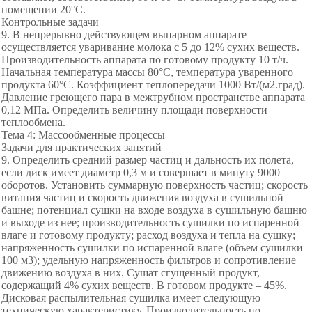
помещении 20°С.
Контрольные задачи
9. В непрерывно действующем выпарном аппарате
осуществляется уваривание молока с 5 до 12% сухих веществ.
Производительность аппарата по готовому продукту 10 т/ч.
Начальная температура массы 80°С, температура уваренного
продукта 60°С. Коэффициент теплопередачи 1000 Вт/(м2.град).
Давление греющего пара в межтрубном пространстве аппарата
0,12 МПа. Определить величину площади поверхности
теплообмена.
Тема 4: Массообменные процессы
Задачи для практических занятий
9. Определить средний размер частиц и дальность их полета,
если диск имеет диаметр 0,3 м и совершает в минуту 9000
оборотов. Установить суммарную поверхность частиц; скорость
витания частиц и скорость движения воздуха в сушильной
башне; потенциал сушки на входе воздуха в сушильную башню
и выходе из нее; производительность сушилки по испаренной
влаге и готовому продукту; расход воздуха и тепла на сушку;
напряженность сушилки по испаренной влаге (объем сушилки
100 м3); удельную напряженность фильтров и сопротивление
движению воздуха в них. Сушат сгущенный продукт,
содержащий 4% сухих веществ. В готовом продукте – 45%.
Дисковая распылительная сушилка имеет следующую
техническую характеристику. Производительность по