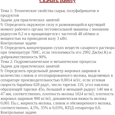
Скачать работу
Тема 1: Технические свойства сырья, полуфабрикатов и
продуктов
Задачи для практических занятий
9. Определить окружную силу и развивающийся крутящий
момент рабочего органа тестомесильной машины с внешним
радиусом 0,2 м и вращающегося с частотой 48 об/мин и
мощностью на приводном валу 3 кВт.
Контрольные задачи
9. Определить концентрацию сухих веществ сахарного раствора
при температуре 700С, если теплоемкость его 2992 Дж/(кг.К) и
доброкачественность 90%.
Тема 2: Гидромеханические и механические процессы
Задачи для практических занятий
9. Определить предельный диаметр жировых шариков и
количество сливок и отсепарированного молока, выделяемых в
сепараторе производительностью 0,0014 м3/с, если угловая
скорость барабана 628 рад/с, число тарелок 110, угол наклона
образующей тарелки 45о, больший и меньший радиус 140 мм и
47 мм, соответственно, плотность молока 1024 кг/м3, плотность
жировых шариков 900 кг/м3, динамическая вязкость молока
0,001 Па.с, жирность молока, сливок и обезжиренного молока,
соответственно, 4,5%, 35% и 0,03%, КПД сепаратора 0,6.
Контрольные задачи