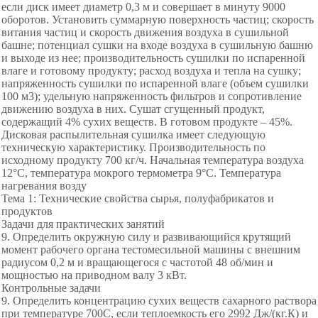
если диск имеет диаметр 0,3 м и совершает в минуту 9000
оборотов. Установить суммарную поверхность частиц; скорость
витания частиц и скорость движения воздуха в сушильной
башне; потенциал сушки на входе воздуха в сушильную башню
и выходе из нее; производительность сушилки по испаренной
влаге и готовому продукту; расход воздуха и тепла на сушку;
напряженность сушилки по испаренной влаге (объем сушилки
100 м3); удельную напряженность фильтров и сопротивление
движению воздуха в них. Сушат сгущенный продукт,
содержащий 4% сухих веществ. В готовом продукте – 45%.
Дисковая распылительная сушилка имеет следующую
техническую характеристику. Производительность по
исходному продукту 700 кг/ч. Начальная температура воздуха
12°С, температура мокрого термометра 9°С. Температура
нагревания возду
Тема 1: Технические свойства сырья, полуфабрикатов и
продуктов
Задачи для практических занятий
9. Определить окружную силу и развивающийся крутящий
момент рабочего органа тестомесильной машины с внешним
радиусом 0,2 м и вращающегося с частотой 48 об/мин и
мощностью на приводном валу 3 кВт.
Контрольные задачи
9. Определить концентрацию сухих веществ сахарного раствора
при температуре 700С, если теплоемкость его 2992 Дж/(кг.К) и