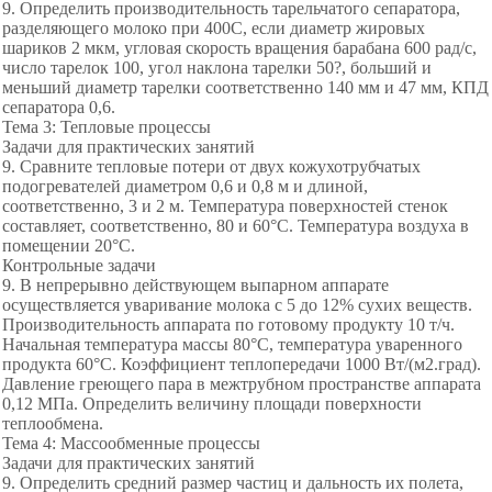
9. Определить производительность тарельчатого сепаратора,
разделяющего молоко при 400С, если диаметр жировых
шариков 2 мкм, угловая скорость вращения барабана 600 рад/с,
число тарелок 100, угол наклона тарелки 50?, больший и
меньший диаметр тарелки соответственно 140 мм и 47 мм, КПД
сепаратора 0,6.
Тема 3: Тепловые процессы
Задачи для практических занятий
9. Сравните тепловые потери от двух кожухотрубчатых
подогревателей диаметром 0,6 и 0,8 м и длиной,
соответственно, 3 и 2 м. Температура поверхностей стенок
составляет, соответственно, 80 и 60°С. Температура воздуха в
помещении 20°С.
Контрольные задачи
9. В непрерывно действующем выпарном аппарате
осуществляется уваривание молока с 5 до 12% сухих веществ.
Производительность аппарата по готовому продукту 10 т/ч.
Начальная температура массы 80°С, температура уваренного
продукта 60°С. Коэффициент теплопередачи 1000 Вт/(м2.град).
Давление греющего пара в межтрубном пространстве аппарата
0,12 МПа. Определить величину площади поверхности
теплообмена.
Тема 4: Массообменные процессы
Задачи для практических занятий
9. Определить средний размер частиц и дальность их полета,