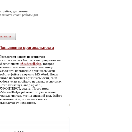
х работ
,
дипломов
,
альность своей работы для
онтакты
Повышение оригинальности
Предлагаем нашим посетителям
воспользоваться бесплатным программным
обеспечением
«StudentHelp»
, которое
позволит вам всего за несколько минут,
выполнить повышение оригинальности
любого файла в формате MS Word. После
такого повышения оригинальности, ваша
работа легко пройдете проверку в системах
антиплагиат вуз, antiplagiat.ru,
РУКОНТЕКСТ, etxt.ru. Программа
«StudentHelp»
работает по уникальной
технологии так, что на внешний вид, файл с
повышенной оригинальностью не
отличается от исходного.