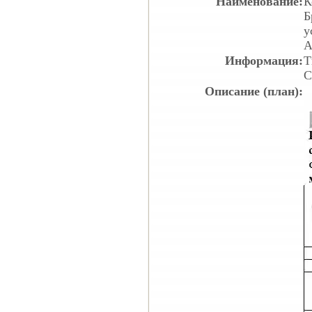
Наименование:
К
Б
у
A
Информация:
Т
С
Описание (план):