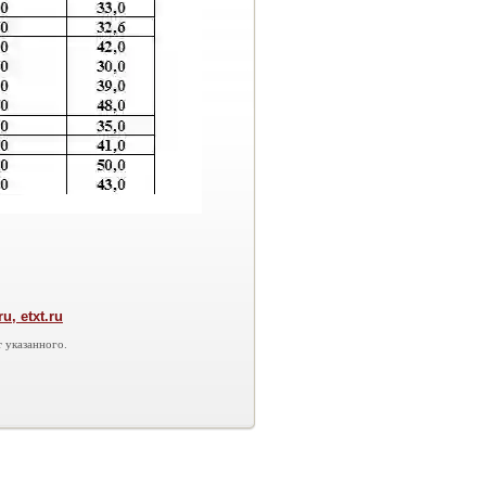
, etxt.ru
 указанного.