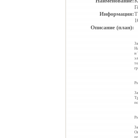
Наименование:
К
Г
Информация:
Т
1
Описание (план):
За
Н
и 
эл
то
гр
Ри
За
Т
п
Ри
За
О
пр