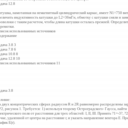
дача 12.8
атушка, намотанная на немагнитный цилиндрический каркас, имеет N1=750 ви
величить индуктивность катушки до L2=36мГн, обмотку с катушки сняли и зам
роволоки с таким расчетом, чтобы длина катушки осталась прежней. Определит
еремотки.
писок использованных источников
одержание
дача 3.8 3
дача 7.8 6
дача 10.8 8
дача 12.8 10
писок использованных источников 11
дача 3.8
словие:
а двух концентрических сферах радиусом R и 2R равномерно распределены за
?2, рисунок 1. Требуется: 1) используя теорему Остроградского- Гаусса, найт
ектрического поля от расстояния для трех областей: I, II, III. Принять ?1=-3?,
чке, удаленной от центра на расстояние r, и указать направление вектора Е. П
афик Е(r).