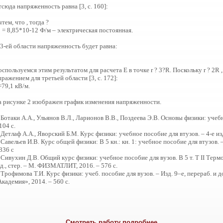
сюда напряженность равна [3, c. 160]:
тем, что , тогда ?
 = 8,85*10-12 Ф/м – электрическая постоянная.
 3-ей области напряженность будет равна:
спользуемся этим результатом для расчета E в точке r ? 3?R. Поскольку r ? 2R
ражением для третьей области [3, c. 172]:
79,1 кВ/м.
а рисунке 2 изображен график изменения напряженности.
 Ботаки А.А., Ульянов В.Л., Ларионов В.В., Поздеева Э.В. Основы физики: учеб
104 с.
 Детлаф А.А., Яворский Б.М. Курс физики: учебное пособие для втузов. – 4-е изд.
 Савельев И.В. Курс общей физики: В 5 кн.: кн. 1: учебное пособие для втузов
336 с
 Сивухин Д.В. Общий курс физики: учебное пособие для вузов. В 5 т. Т II Терм
д., стер. – М. ФИЗМАТЛИТ, 2016. – 576 с.
 Трофимова Т.И. Курс физики: учеб. пособие для вузов. – Изд. 9–е, перераб. и 
кадемия», 2014. – 560 с.
Смотреть работу подробнее