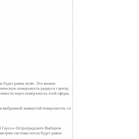
ы будет равна нулю. Это можно
рическую поверхность радиуса r центр,
енности через поверхность этой сферы,
и выбранной замкнутой поверхности, то
ой Гаусса–Остроградского Выберем
мметрии системы поток будет равен: