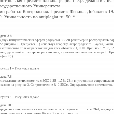
онтрольная
Предмет: Физика (вариант 8).Сделана в январ
осударственного Университета .
ип работы: Контрольная. Предмет: Физика. Добавлен: 19.
0. Уникальность по antiplagiat.ru: 50. *
дача 3.8
а двух концентрических сферах радиусом R и 2R равномерно распределены за
?2, рисунок 1. Требуется: 1) используя теорему Остроградского- Гаусса, найт
ектрического поля от расстояния для трех областей: I, II, III. Принять ?1=-3?,
чке, удаленной от центра на расстояние r, и указать направление вектора Е. П
афик Е(r).
сунок 1 – Рисунок к задаче
дача 7.8
ри гальванических элемента с ЭДС 1,3В; 1,5В; 2В и внутренними сопротивлен
оказано на рисунке 3. Сопротивление R=0,55Ом. Определить токи в элементах.
сунок 3 – Рисунок к задаче
дача 10.8
пределить напряженность магнитного поля, создаваемого током I=6А, текущим 
ямоугольника со сторонами 16см и 30см, в его центре.