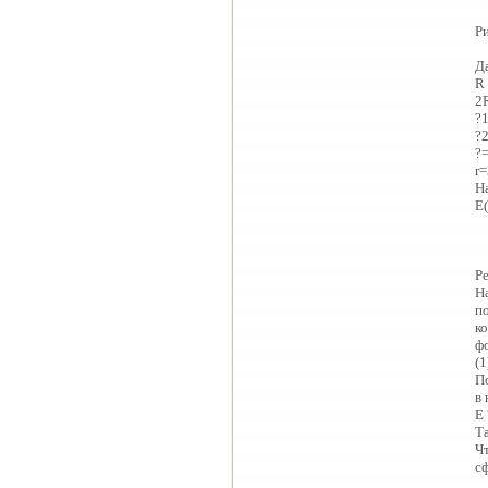
Ри
Д
R
2
?
?
?
r
Н
E(
Р
Н
п
к
фо
(1
П
в
E 
Та
Ч
с