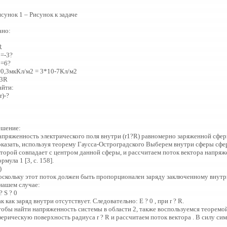
сунок 1 – Рисунок к задаче
ано:
R
1=-3?
2=6?
=0,3мкКл/м2 = 3*10-7Кл/м2
=3R
айти:
r)-?
ешение:
апряженность электрического поля внутри (r1?R) равномерно заряженной сфер
оказать, используя теорему Гаусса-Остроградского Выберем внутри сферы сфе
оторой совпадает с центром данной сферы, и рассчитаем поток вектора напряж
рмула 1 [3, c. 158].
)
оскольку этот поток должен быть пропорционален заряду заключенному внутр
 нашем случае:
? S ? 0
к как заряд внутри отсутствует. Следовательно: E ? 0 , при r ? R.
тобы найти напряженность системы в области 2, также воспользуемся теорем
ферическую поверхность радиуса r ? R и рассчитаем поток вектора . В силу си