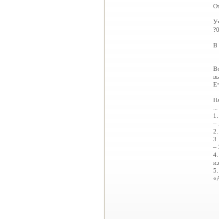
От
Уч
?0
В
Во
вы
Е=
Н
...
1.
– 
2.
3.
– 
4.
из
5.
«А