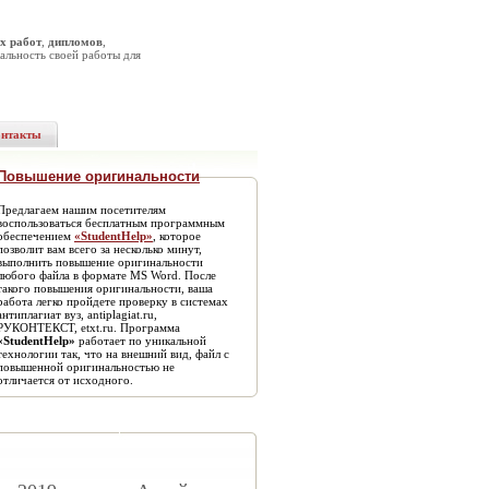
х работ
,
дипломов
,
альность своей работы для
онтакты
Повышение оригинальности
Предлагаем нашим посетителям
воспользоваться бесплатным программным
обеспечением
«StudentHelp»
, которое
позволит вам всего за несколько минут,
выполнить повышение оригинальности
любого файла в формате MS Word. После
такого повышения оригинальности, ваша
работа легко пройдете проверку в системах
антиплагиат вуз, antiplagiat.ru,
РУКОНТЕКСТ, etxt.ru. Программа
«StudentHelp»
работает по уникальной
технологии так, что на внешний вид, файл с
повышенной оригинальностью не
отличается от исходного.