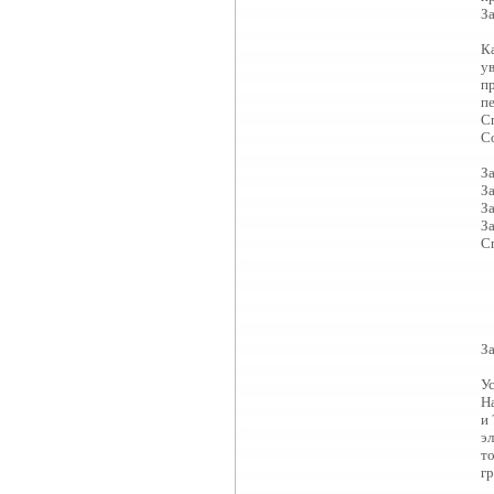
За
К
у
п
п
С
С
За
За
За
За
С
За
У
Н
и 
эл
то
гр