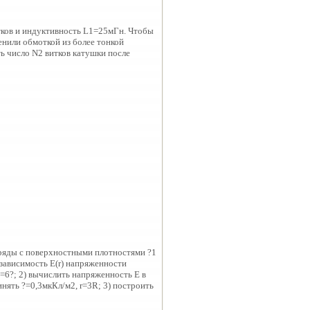
тков и индуктивность L1=25мГн. Чтобы
енили обмоткой из более тонкой
ь число N2 витков катушки после
ряды с поверхностными плотностями ?1
и зависимость Е(r) напряженности
 ?2=6?; 2) вычислить напряженность Е в
ринять ?=0,3мкКл/м2, r=3R; 3) построить