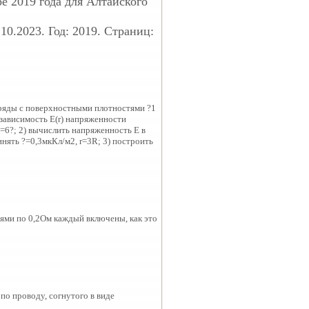
е 2019 года для Алтайского
10.2023. Год: 2019. Страниц:
ряды с поверхностными плотностями ?1
и зависимость Е(r) напряженности
 ?2=6?; 2) вычислить напряженность Е в
ринять ?=0,3мкКл/м2, r=3R; 3) построить
иями по 0,2Ом каждый включены, как это
по проводу, согнутого в виде