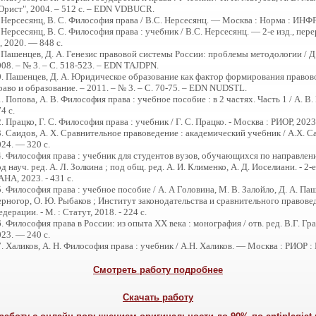
Юрист", 2004. – 512 с. – EDN VDBUCR.
 Нерсесянц, В. С. Философия права / В.С. Нерсесянц. — Москва : Норма : ИНФ
 Нерсесянц, В. С. Философия права : учебник / В.С. Нерсесянц. — 2-е изд., пе
 2020. — 848 с.
 Пашенцев, Д. А. Генезис правовой системы России: проблемы методологии / Д.
08. – № 3. – С. 518-523. – EDN TAJDPN.
0. Пашенцев, Д. А. Юридическое образование как фактор формирования правово
аво и образование. – 2011. – № 3. – С. 70-75. – EDN NUDSTL.
. Попова, А. В. Философия права : учебное пособие : в 2 частях. Часть 1 / А.
4 с.
. Працко, Г. С. Философия права : учебник / Г. С. Працко. - Москва : РИОР, 2023.
3. Саидов, А. Х. Сравнительное правоведение : академический учебник / А.X.
24. — 320 с.
4. Философия права : учебник для студентов вузов, обучающихся по направл
д науч. ред. A. Л. Золкина ; под общ. ред. А. И. Клименко, А. Д. Иоселиани. - 2
НА, 2023. - 431 с.
. Философия права : учебное пособие / А. А Головина, М. В. Залойло, Д. А. Паше
ерногор, О. Ю. Рыбаков ; Институт законодательства и сравнительного правов
дерации. - М. : Статут, 2018. - 224 с.
. Философия права в России: из опыта XX века : монография / отв. ред. В.Г. 
23. — 240 с.
. Халиков, А. Н. Философия права : учебник / А.Н. Халиков. — Москва : РИОР 
Смотреть работу подробнее
Скачать работу