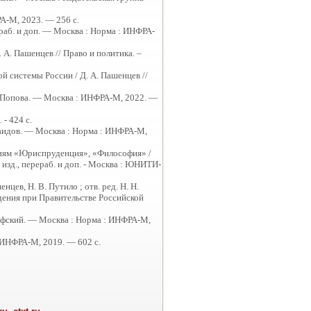
РА-М, 2023. — 256 с.
рераб. и доп. — Москва : Норма : ИНФРА-
 А. Пашенцев // Право и политика. –
й системы России / Д. А. Пашенцев //
 В. Попова. — Москва : ИНФРА-М, 2022. —
 - 424 с.
 Саидов. — Москва : Норма : ИНФРА-М,
ениям «Юриспруденция», «Философия» /
-е изд., перераб. и доп. - Москва : ЮНИТИ-
нцев, Н. В. Путило ; отв. ред. Н. Н.
едения при Правительстве Российской
Графский. — Москва : Норма : ИНФРА-М,
: ИНФРА-М, 2019. — 602 с.