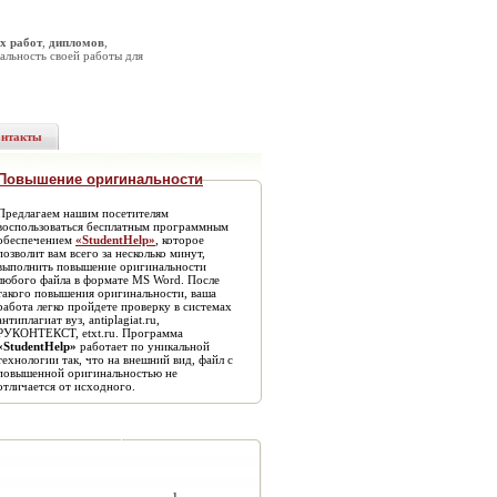
х работ
,
дипломов
,
альность своей работы для
онтакты
Повышение оригинальности
Предлагаем нашим посетителям
воспользоваться бесплатным программным
обеспечением
«StudentHelp»
, которое
позволит вам всего за несколько минут,
выполнить повышение оригинальности
любого файла в формате MS Word. После
такого повышения оригинальности, ваша
работа легко пройдете проверку в системах
антиплагиат вуз, antiplagiat.ru,
РУКОНТЕКСТ, etxt.ru. Программа
«StudentHelp»
работает по уникальной
технологии так, что на внешний вид, файл с
повышенной оригинальностью не
отличается от исходного.