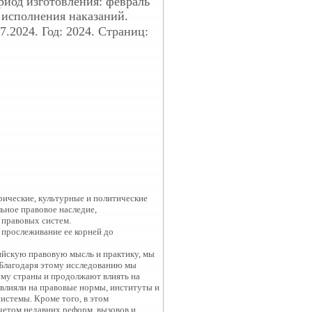
иод изготовления: февраль
 исполнения наказаний.
.2024. Год: 2024. Страниц:
орические, культурные и политические
ьное правовое наследие,
 правовых систем.
 прослеживание ее корней до
ийскую правовую мысль и практику, мы
 Благодаря этому исследованию мы
ему страны и продолжают влиять на
овлияли на правовые нормы, институты и
истемы. Кроме того, в этом
четом недавних реформ, вызовов и