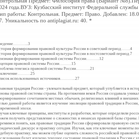
онтрольная
Предмет: Философия права (Вариант №8).Пер
024 года.ВУЗ: Кузбасский институт Федеральной службы
ип работы: Контрольная. Предмет: Право. Добавлен: 18.07
7. Уникальность по antiplagiat.ru: 40. *
ведение………...3
стория формирования правовой культуры России в советский период…….4
стория формирования правовой культуры России в постсоветский период.7
ризнаки формирования правовой системы России……….12
ецепция правовой системы России………15
роблема генезиса правовой системы России………..21
аключение……….25
писок использованных источников………...27
равовая традиция России - увлекательный предмет, который углубляется в ист
сновы правовой системы страны. На протяжении веков Россия создавала уникал
формированное сочетанием местных обычаев, религиозных влияний и внешних
елью данной работы является изучение эволюции правовой традиции в России,
овременной эпохи.
зучая ключевые принципы, институты и разработки, которые определили росс
ожем получить представление о сложностях и нюансах правовой базы страны.
тремимся понять, как правовые традиции России сформировали правовую сист
ридический дискурс и практику сегодня. Изучая, как эти ключевые моменты п
удебную практику, мы можем глубже оценить сложность российской правовой с
сследовании будет изучено текущее состояние правовой традиции в России с у