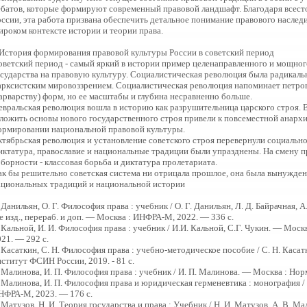
ебатов, которые формируют современный правовой ландшафт. Благодаря всес
ссии, эта работа призвана обеспечить детальное понимание правового наследи
ироком контексте истории и теории права.
.История формирования правовой культуры России в советский период
оветский период - самый яркий в истории пример целенаправленного и мощног
осударства на правовую культуру. Социалистическая революция была радикальн
арксистским мировоззрением. Социалистическая революция напоминает петров
варварству) форм, но ее масштабы и глубина несравненно больше.
евральская революция вошла в историю как разрушительница царского строя. 
аложить основы нового государственного строя привели к повсеместной анархии
ормировании национальной правовой культуры.
ктябрьская революция и установление советского строя перевернули социально
иктатура, православие и национальные традиции были упразднены. На смену п
борности - классовая борьба и диктатура пролетариата.
ак бы решительно советская система ни отрицала прошлое, она была вынужден
ациональных традиций и национальной истории
 Данильян, О. Г. Философия права : учебник / О. Г. Данильян, Л. Д. Байрачная, А
е изд., перераб. и доп. — Москва : ИНФРА-М, 2022. — 336 с.
 Кальной, И. И. Философия права : учебник / И.И. Кальной, С.Г. Чукин. — Мос
21. — 292 с.
 Касаткин, С. Н. Философия права : учебно-методическое пособие / С. Н. Каса
ститут ФСИН России, 2019. - 81 с.
 Малинова, И. П. Философия права : учебник / И. П. Малинова. — Москва : Но
 Малинова, И. П. Философия права и юридическая герменевтика : монография /
НФРА-М, 2023. — 176 с.
 Матузов, Н. И. Теория государства и права : Учебник / Н. И. Матузов, А. В. Ма