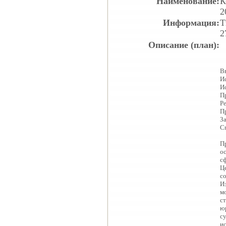
Наименование:
К
2
Информация:
Т
2
Описание (план):
В
И
И
П
Р
П
З
С
П
о
с
Ц
с
И
м
с
ю
с
и