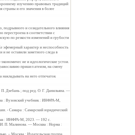
тороннему изучению правовых традиций
я страны и его значения в более
о, подрывного и созидательного влияния
о перестроена в соответствии с
скую по резкости изменений и грубости
Ее эфемерный характер и неспособность
 и не оставили заметного следа в
-экономичес ие и идеологические устои.
равославию пришел атеизм, на смену
а накладывать на него отпечаток
. П. Дзебань ; под ред. О. Г. Данильяна. —
ква : Вузовский учебник : ИНФРА-М,
ткин. - Самара : Самарский юридический
рма : ИНФРА-М, 2023. — 192 с.
 И. П. Малинова. — Москва : Норма :
лько. – Москва : Издательская группа