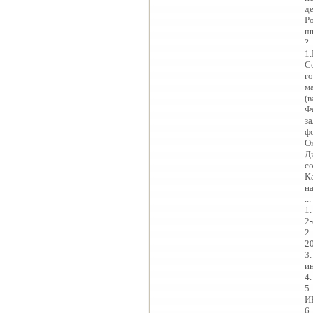
д
Ро
ш
?
1
С
г
м
(
Ф
з
ф
О
Д
со
К
н
...
1.
2-
2.
20
3.
ин
4.
5.
И
6.