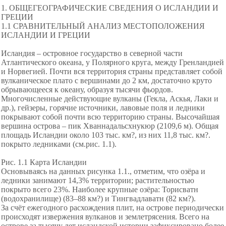
1. ОБЩЕГЕОГРАФИЧЕСКИЕ СВЕДЕНИЯ О ИСЛАНДИИ И
ГРЕЦИИ
1.1 СРАВНИТЕЛЬНЫЙ АНАЛИЗ МЕСТОПОЛОЖЕНИЯ
ИСЛАНДИИ И ГРЕЦИИ
Исландия – островное государство в северной части
Атлантического океана, у Полярного круга, между Гренландией
и Норвегией. Почти вся территория страны представляет собой
вулканическое плато с вершинами до 2 км, достаточно круто
обрывающееся к океану, образуя тысячи фьордов.
Многочисленные действующие вулканы (Гекла, Аскья, Лаки и
др.), гейзеры, горячие источники, лавовые поля и ледники
покрывают собой почти всю территорию страны. Высочайшая
вершина острова – пик Хваннадальсхнукюр (2109,6 м). Общая
площадь Исландии около 103 тыс. км?, из них 11,8 тыс. км?.
покрыто ледниками (см.рис. 1.1).
Рис. 1.1 Карта Исландии
Основываясь на данных рисунка 1.1., отметим, что озёра и
ледники занимают 14,3% территории; растительностью
покрыто всего 23%. Наиболее крупные озёра: Торисватн
(водохранилище) (83–88 км?) и Тингвадлаватн (82 км?).
За счёт ежегодного расхождения плит, на острове периодически
происходят извержения вулканов и землетрясения. Всего на
острове за тысячу лет исландской истории зафиксировано более