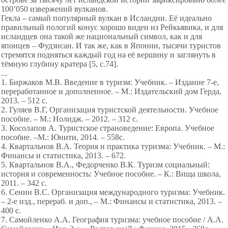
100’050 извержений вулканов.
Гекла – самый популярный вулкан в Исландии. Её идеально
правильный пологий конус хорошо виден из Рейкьявика, и для
исландцев она такой же национальный символ, как и для
японцев – Фудзисан. И так же, как в Японии, тысячи туристов
стремятся подняться каждый год на её вершину и заглянуть в
тёмную глубину кратера [5, c.74].
...
1. Биржаков М.В. Введение в туризм: Учебник. – Издание 7-е,
переработанное и дополненное. – М.: Издательский дом Герда,
2013. – 512 с.
2. Гуляев В.Г, Организация туристской деятельности. Учебное
пособие. – М.: Нолидж. – 2012. – 312 с.
3. Косолапов А. Туристское страноведение: Европа. Учебное
пособие. –М.: Юнити, 2014. – 558с.
4. Квартальнов В.А. Теория и практика туризма: Учебник. – М.:
Финансы и статистика, 2013. – 672.
5. Квартальнов В.А., Федорченко В.К. Туризм социальный:
история и современность: Учебное пособие. – К.: Вища школа,
2011. – 342 с.
6. Сенин В.С. Организация международного туризма: Учебник.
– 2-е изд., перераб. и доп., – М.: Финансы и статистика, 2013. –
400 с.
7. Самойленко А.А. География туризма: учебное пособие / А.А.