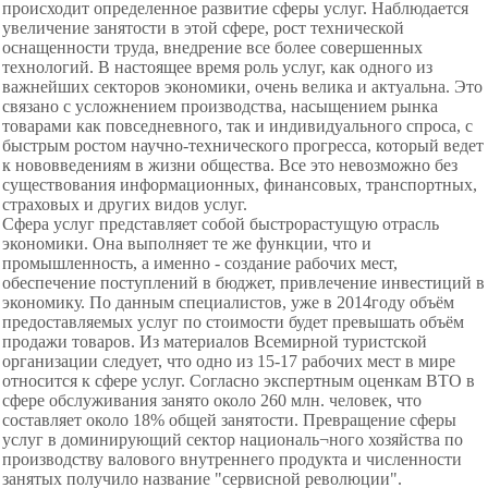
происходит определенное развитие сферы услуг. Наблюдается
увеличение занятости в этой сфере, рост технической
оснащенности труда, внедрение все более совершенных
технологий. В настоящее время роль услуг, как одного из
важнейших секторов экономики, очень велика и актуальна. Это
связано с усложнением производства, насыщением рынка
товарами как повседневного, так и индивидуального спроса, с
быстрым ростом научно-технического прогресса, который ведет
к нововведениям в жизни общества. Все это невозможно без
существования информационных, финансовых, транспортных,
страховых и других видов услуг.
Сфера услуг представляет собой быстрорастущую отрасль
экономики. Она выполняет те же функции, что и
промышленность, а именно - создание рабочих мест,
обеспечение поступлений в бюджет, привлечение инвестиций в
экономику. По данным специалистов, уже в 2014году объём
предоставляемых услуг по стоимости будет превышать объём
продажи товаров. Из материалов Всемирной туристской
организации следует, что одно из 15-17 рабочих мест в мире
относится к сфере услуг. Согласно экспертным оценкам ВТО в
сфере обслуживания занято около 260 млн. человек, что
составляет около 18% общей занятости. Превращение сферы
услуг в доминирующий сектор националь¬ного хозяйства по
производству валового внутреннего продукта и численности
занятых получило название "сервисной революции".