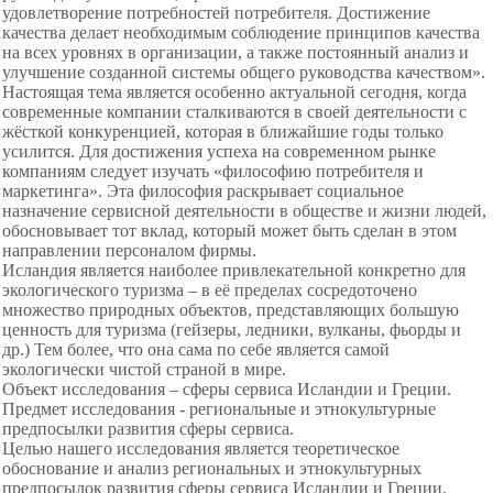
удовлетворение потребностей потребителя. Достижение
качества делает необходимым соблюдение принципов качества
на всех уровнях в организации, а также постоянный анализ и
улучшение созданной системы общего руководства качеством».
Настоящая тема является особенно актуальной сегодня, когда
современные компании сталкиваются в своей деятельности с
жёсткой конкуренцией, которая в ближайшие годы только
усилится. Для достижения успеха на современном рынке
компаниям следует изучать «философию потребителя и
маркетинга». Эта философия раскрывает социальное
назначение сервисной деятельности в обществе и жизни людей,
обосновывает тот вклад, который может быть сделан в этом
направлении персоналом фирмы.
Исландия является наиболее привлекательной конкретно для
экологического туризма – в её пределах сосредоточено
множество природных объектов, представляющих большую
ценность для туризма (гейзеры, ледники, вулканы, фьорды и
др.) Тем более, что она сама по себе является самой
экологически чистой страной в мире.
Объект исследования – сферы сервиса Исландии и Греции.
Предмет исследования - региональные и этнокультурные
предпосылки развития сферы сервиса.
Целью нашего исследования является теоретическое
обоснование и анализ региональных и этнокультурных
предпосылок развития сферы сервиса Исландии и Греции.