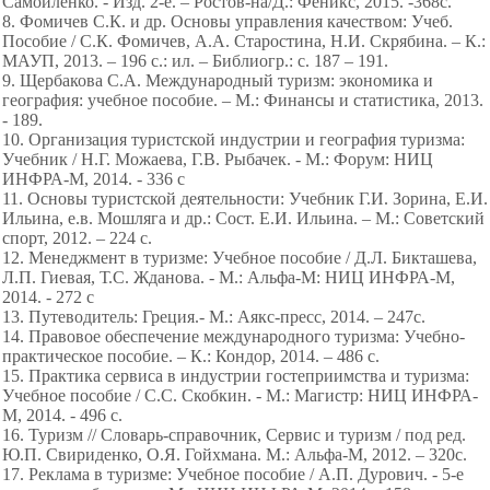
Самойленко. - Изд. 2-е. – Ростов-на/Д.: Феникс, 2015. -368с.
8. Фомичев С.К. и др. Основы управления качеством: Учеб.
Пособие / С.К. Фомичев, А.А. Старостина, Н.И. Скрябина. – К.:
МАУП, 2013. – 196 с.: ил. – Библиогр.: с. 187 – 191.
9. Щербакова С.А. Международный туризм: экономика и
география: учебное пособие. – М.: Финансы и статистика, 2013.
- 189.
10. Организация туристской индустрии и география туризма:
Учебник / Н.Г. Можаева, Г.В. Рыбачек. - М.: Форум: НИЦ
ИНФРА-М, 2014. - 336 с
11. Основы туристской деятельности: Учебник Г.И. Зорина, Е.И.
Ильина, е.в. Мошляга и др.: Сост. Е.И. Ильина. – М.: Советский
спорт, 2012. – 224 с.
12. Менеджмент в туризме: Учебное пособие / Д.Л. Бикташева,
Л.П. Гиевая, Т.С. Жданова. - М.: Альфа-М: НИЦ ИНФРА-М,
2014. - 272 с
13. Путеводитель: Греция.- М.: Аякс-пресс, 2014. – 247с.
14. Правовое обеспечение международного туризма: Учебно-
практическое пособие. – К.: Кондор, 2014. – 486 с.
15. Практика сервиса в индустрии гостеприимства и туризма:
Учебное пособие / С.С. Скобкин. - М.: Магистр: НИЦ ИНФРА-
М, 2014. - 496 с.
16. Туризм // Словарь-справочник, Сервис и туризм / под ред.
Ю.П. Свириденко, О.Я. Гойхмана. М.: Альфа-М, 2012. – 320с.
17. Реклама в туризме: Учебное пособие / А.П. Дурович. - 5-e