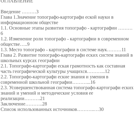
ОГЛАВЛЕНИЕ
Введение ………3
Глава 1.Значение топографо-картографи еской науки в
информационном обществе
1.1. Основные этапы развития топографо - картографии ………
6
1.2. Изменение роли топографо - картографии в современном
обществе…..9
1.3. Место топографо - картографии в системе наук………11
Глава 2. Развитие топографо-картографи еских систем знаний в
школьных курсах географии
2.1. Топографо-картографи еская грамотность как составная
часть географической культуры учащихся………...12
2.2. Топографо-картографи еские знания и умения в
современной школьной географии………...16
2.3. Усовершенствованная система топографо-картографи еских
знаний и умений и методические условия ее
реализации……….21
Заключение………..28
Список использованных источников………..…30