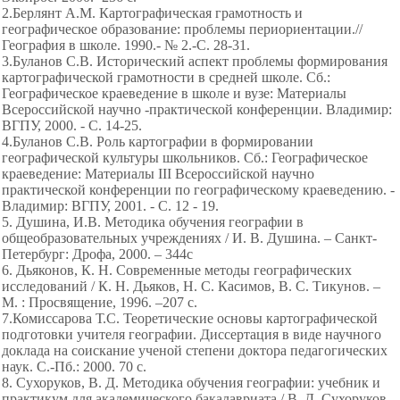
2.Берлянт A.M. Картографическая грамотность и
географическое образование: проблемы периориентации.//
География в школе. 1990.- № 2.-С. 28-31.
3.Буланов С.В. Исторический аспект проблемы формирования
картографической грамотности в средней школе. Сб.:
Географическое краеведение в школе и вузе: Материалы
Всероссийской научно -практической конференции. Владимир:
ВГПУ, 2000. - С. 14-25.
4.Буланов С.В. Роль картографии в формировании
географической культуры школьников. Сб.: Географическое
краеведение: Материалы III Всероссийской научно
практической конференции по географическому краеведению. -
Владимир: ВГПУ, 2001. - С. 12 - 19.
5. Душина, И.В. Методика обучения географии в
общеобразовательных учреждениях / И. В. Душина. – Санкт-
Петербург: Дрофа, 2000. – 344с
6. Дьяконов, К. Н. Современные методы географических
исследований / К. Н. Дьяков, Н. С. Касимов, В. С. Тикунов. –
М. : Просвящение, 1996. –207 с.
7.Комиссарова Т.С. Теоретические основы картографической
подготовки учителя географии. Диссертация в виде научного
доклада на соискание ученой степени доктора педагогических
наук. С.-Пб.: 2000. 70 с.
8. Сухоруков, В. Д. Методика обучения географии: учебник и
практикум для академического бакалавриата / В. Д. Сухоруков,