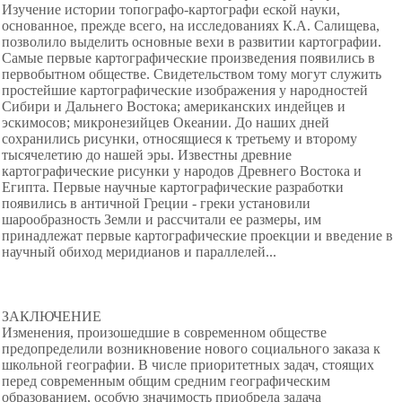
Изучение истории топографо-картографи еской науки,
основанное, прежде всего, на исследованиях К.А. Салищева,
позволило выделить основные вехи в развитии картографии.
Самые первые картографические произведения появились в
первобытном обществе. Свидетельством тому могут служить
простейшие картографические изображения у народностей
Сибири и Дальнего Востока; американских индейцев и
эскимосов; микронезийцев Океании. До наших дней
сохранились рисунки, относящиеся к третьему и второму
тысячелетию до нашей эры. Известны древние
картографические рисунки у народов Древнего Востока и
Египта. Первые научные картографические разработки
появились в античной Греции - греки установили
шарообразность Земли и рассчитали ее размеры, им
принадлежат первые картографические проекции и введение в
научный обиход меридианов и параллелей...
ЗАКЛЮЧЕНИЕ
Изменения, произошедшие в современном обществе
предопределили возникновение нового социального заказа к
школьной географии. В числе приоритетных задач, стоящих
перед современным общим средним географическим
образованием, особую значимость приобрела задача