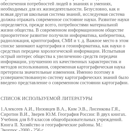
обеспечения потребностей людей в знаниях и умениях,
необходимых для их жизнедеятельности. Безусловно, как и
всякая другая школьная система знаний, исследуемая система
должна отражать современное состояние науки. Развитие науки
определяется, прежде всего, потребностями материальной
жизни общества. В современном информационном обществе
приоритетное развитие получили информатика, кибернетика,
радиолокация, криптография, СМИ и т. д. Важное место в этом
списке занимают картография и геоинформатика, как науки о
средствах передачи хорологической информации. Испытывая
острый интерес общества к увеличению средств передачи
информации, улучшению их качественных характеристик и
методов использования, современная картографическая наука
претерпела значительные изменения. Именно поэтому в
усовершенствованную систему картографических знаний было
введено представление о современном состоянии картографии.
СПИСОК ИСПОЛЬЗУЕМОЙ ЛИТЕРАТУРЫ
1.Алексеев А.И., Низовцев В.А., Ким Э.В., Лисенкова Г.Я.,
Сиротин В.И., Зверев Ю.М. География России: В двух книгах.
Учебник для 8-9 классов общеобразовательных учреждений.
Книга II. Хозяйство и географические районы. М.:
Экопрос.-2000.- 256 с.