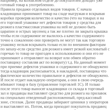
например, на колбасном отделе до покупателей доходит уже
готовый товар к употреблению.
Правила продажи отдельных видов товаров. С начала
кладовщики принимают товар на сладе выгружая и вскрывая
коробки проверяя количество и качество (что на товарах и на
его торговой упаковке нет дефектов товаров у средства для
розжига пластмассовая упаковка на ней не должно быть
царапин и острых заусенец а так же плотно ли закрыта крышка
чтобы если содержимое не вылилось а качество содержимого
точно к сожалению они проверить не могут так как торговую
упаковку нельзя вскрывать только если по внешним факторам
по запаху-если средство для розжига имеет резкий кисловатый с
горечью то товар не пригоден к использованию и они его не
принимают а отправляют на возврат или обмен обратно
поставщику составляя акт по возврату) т.д. На данный момент
при приемке дефектов упаковки и содержимого не обнаружено
тогда кладовщик расписывается, в накладной, поставщика что
фактическое количество правильное и дефектов не обнаружено.
И после отдает накладную операторам, а они в свою очередь
вбивают товар в базу (управление торговлей 1С). И только
после этого товар выносят кладовщики со склада в торговый
зал и продавцы выставляют средство для розжига на прилавок
на специально отведенный расположенный, пред-кассовый
зоне, стеллаж. Далее продавцы забирают ценники у операторов
и выставляют их. Потом, когда приходит покупатель продавец