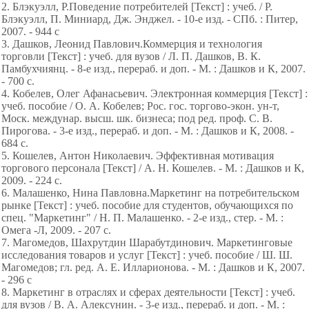
2. Блэкуэлл, Р.Поведение потребителей [Текст] : учеб. / Р.
Блэкуэлл, П. Миниард, Дж. Энджел. - 10-е изд. - СПб. : Питер,
2007. - 944 с
3. Дашков, Леонид Павлович.Коммерция и технология
торговли [Текст] : учеб. для вузов / Л. П. Дашков, В. К.
Памбухчиянц. - 8-е изд., перераб. и доп. - М. : Дашков и К, 2007.
- 700 с.
4. Кобелев, Олег Афанасьевич. Электронная коммерция [Текст] :
учеб. пособие / О. А. Кобелев; Рос. гос. торгово-экон. ун-т,
Моск. междунар. высш. шк. бизнеса; под ред. проф. С. В.
Пирогова. - 3-е изд., перераб. и доп. - М. : Дашков и К, 2008. -
684 с.
5. Кошелев, Антон Николаевич. Эффективная мотивация
торгового персонала [Текст] / А. Н. Кошелев. - М. : Дашков и К,
2009. - 224 с.
6. Малашенко, Нина Павловна.Маркетинг на потребительском
рынке [Текст] : учеб. пособие для студентов, обучающихся по
спец. "Маркетинг" / Н. П. Малашенко. - 2-е изд., стер. - М. :
Омега -Л, 2009. - 207 с.
7. Магомедов, Шахрутдин Шарабутдинович. Маркетинговые
исследования товаров и услуг [Текст] : учеб. пособие / Ш. Ш.
Магомедов; гл. ред. А. Е. Илларионова. - М. : Дашков и К, 2007.
- 296 с
8. Маркетинг в отраслях и сферах деятельности [Текст] : учеб.
для вузов / В. А. Алексунин. - 3-е изд., перераб. и доп. - М. :