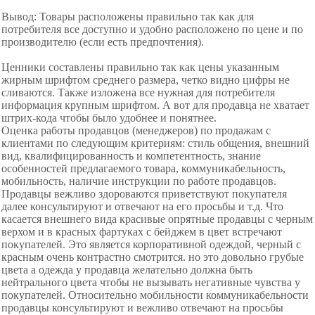
Вывод: Товары расположены правильно так как для
потребителя все доступно и удобно расположено по цене и по
производителю (если есть предпочтения).
Ценники составлены правильно так как цены указанным
жирным шрифтом среднего размера, четко видно цифры не
сливаются. Также изложена все нужная для потребителя
информация крупным шрифтом. А вот для продавца не хватает
штрих-кода чтобы было удобнее и понятнее.
Оценка работы продавцов (менеджеров) по продажам с
клиентами по следующим критериям: стиль общения, внешний
вид, квалифицированность и компетентность, знание
особенностей предлагаемого товара, коммуникабельность,
мобильность, наличие инструкции по работе продавцов.
Продавцы вежливо здороваются приветствуют покупателя
далее консультируют и отвечают на его просьбы и т.д. Что
касается внешнего вида красивые опрятные продавцы с черным
верхом и в красных фартуках с бейджем в цвет встречают
покупателей. Это является корпоративной одеждой, черный с
красным очень контрастно смотрится. но это довольно грубые
цвета а одежда у продавца желательно должна быть
нейтрального цвета чтобы не вызывать негативные чувства у
покупателей. Относительно мобильности коммуникабельности
продавцы консультируют и вежливо отвечают на просьбы