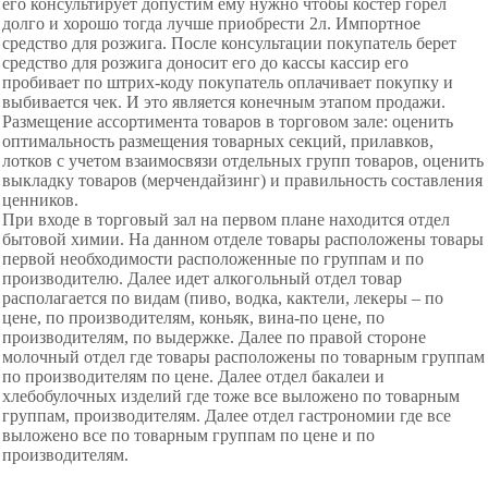
его консультирует допустим ему нужно чтобы костер горел
долго и хорошо тогда лучше приобрести 2л. Импортное
средство для розжига. После консультации покупатель берет
средство для розжига доносит его до кассы кассир его
пробивает по штрих-коду покупатель оплачивает покупку и
выбивается чек. И это является конечным этапом продажи.
Размещение ассортимента товаров в торговом зале: оценить
оптимальность размещения товарных секций, прилавков,
лотков с учетом взаимосвязи отдельных групп товаров, оценить
выкладку товаров (мерчендайзинг) и правильность составления
ценников.
При входе в торговый зал на первом плане находится отдел
бытовой химии. На данном отделе товары расположены товары
первой необходимости расположенные по группам и по
производителю. Далее идет алкогольный отдел товар
располагается по видам (пиво, водка, кактели, лекеры – по
цене, по производителям, коньяк, вина-по цене, по
производителям, по выдержке. Далее по правой стороне
молочный отдел где товары расположены по товарным группам
по производителям по цене. Далее отдел бакалеи и
хлебобулочных изделий где тоже все выложено по товарным
группам, производителям. Далее отдел гастрономии где все
выложено все по товарным группам по цене и по
производителям.