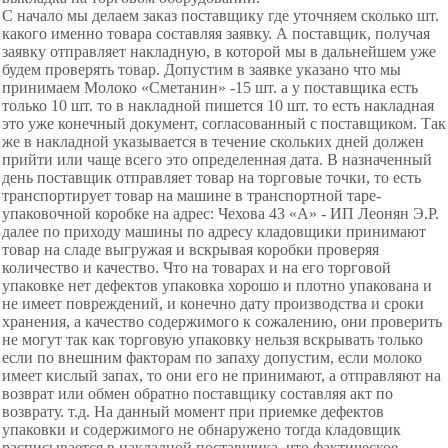
С начало мы делаем заказ поставщику где уточняем сколько шт.
какого именно товара составляя заявку. А поставщик, получая
заявку отправляет накладную, в которой мы в дальнейшем уже
будем проверять товар. Допустим в заявке указано что мы
принимаем Молоко «Сметанин» -15 шт. а у поставщика есть
только 10 шт. то в накладной пишется 10 шт. то есть накладная
это уже конечный документ, согласованный с поставщиком. Так
же в накладной указывается в течение скольких дней должен
прийти или чаще всего это определенная дата. В назначенный
день поставщик отправляет товар на торговые точки, то есть
транспортирует товар на машине в транспортной таре-
упаковочной коробке на адрес: Чехова 43 «А» - ИП Леонян Э.Р.
далее по приходу машины по адресу кладовщики принимают
товар на сладе выгружая и вскрывая коробки проверяя
количество и качество. Что на товарах и на его торговой
упаковке нет дефектов упаковка хорошо и плотно упакована и
не имеет повреждений, и конечно дату производства и сроки
хранения, а качество содержимого к сожалению, они проверить
не могут так как торговую упаковку нельзя вскрывать только
если по внешним факторам по запаху допустим, если молоко
имеет кислый запах, то они его не принимают, а отправляют на
возврат или обмен обратно поставщику составляя акт по
возврату. т.д. На данный момент при приемке дефектов
упаковки и содержимого не обнаружено тогда кладовщик
расписывается в накладной поставщика, что фактическое