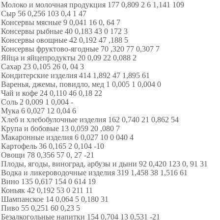
Молоко и молочная продукция 177 0,809 2 6 1,141 109
Сыр 56 0,256 103 0,4 1 47
Консервы мясные 9 0,041 16 0, 64 7
Консервы рыбные 40 0,183 43 0 172 3
Консервы овощные 42 0,192 47 ,188 5
Консервы фруктово-ягодные 70 ,320 77 0,307 7
Яйца и яйцепродукты 20 0,09 22 0,088 2
Сахар 23 0,105 26 0, 04 3
Кондитерские изделия 414 1,892 47 1,895 61
Варенья, джемы, повидло, мед 1 0,005 1 0,004 0
Чай и кофе 24 0,110 46 0,18 22
Соль 2 0,009 1 0,004 -
Мука 6 0,027 12 0,04 6
Хлеб и хлебобулочные изделия 162 0,740 21 0,862 54
Крупа и бобовые 13 0,059 20 ,080 7
Макаронные изделия 6 0,027 10 0 040 4
Картофель 36 0,165 2 0,104 -10
Овощи 78 0,356 57 0, 27 -21
Плоды, ягоды, виноград, арбузы и дыни 92 0,420 123 0, 91 31
Водка и ликероводочные изделия 319 1,458 38 1,516 61
Вино 135 0,617 154 0 614 19
Коньяк 42 0,192 53 0 211 11
Шампанское 14 0,064 5 0,180 31
Пиво 55 0,251 60 0,23 5
Безалкогольные напитки 154 0,704 13 0,531 -21